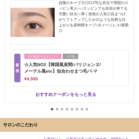
自慢のキープ力◎CUTEな目元で理想のス
ッピン美人へ♪スッピンでも自信が持てる
可愛い目元へ導く技術が人気◎自まつげ
がリフトアップしたかのような自然な仕
上がりを長時間キープ♪ダメージレス/束間
◎
その他まつげメニュー
その他
☆人気NO2【韓国風束間/パリジェンヌ/
新
規
メーテル風etc】似合わせまつ毛パ-マ
¥4,500
おすすめクーポンをもっと見る
サロンのこだわり