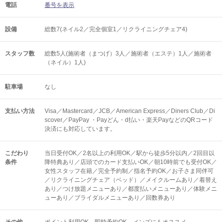
電話
番号を表示
設備
総数7(ネイル2／完全個室1／リクライニングチェア4)
スタッフ数
総数5人(施術者（まつげ）3人／施術者（エステ）1人／施術者
（ネイル）1人)
駐車場
なし
支払い方法
Visa／Mastercard／JCB／American Express／Diners Club／Di
scover／PayPay ・Payどん・d払い・楽天PayなどのQRコード
決済にも対応しています。
こだわり
当日受付OK／2名以上の利用OK／駅から徒歩5分以内／2回目以
条件
降特典あり／店頭でのカード支払いOK／朝10時前でも受付OK／
女性スタッフ在籍／完全予約制／指名予約OK／お子さま同伴可
／リクライニングチェア（ベッド）／メイクルームあり／着替え
あり／つけ放題メニューあり／都度払いメニューあり／体験メニ
ューあり／ブライダルメニューあり／回数券あり