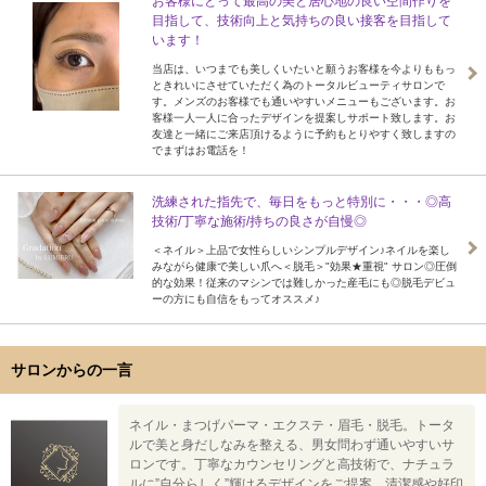
お客様にとって最高の美と居心地の良い空間作りを
目指して、技術向上と気持ちの良い接客を目指して
います！
当店は、いつまでも美しくいたいと願うお客様を今よりももっ
ときれいにさせていただく為のトータルビューティサロンで
す。メンズのお客様でも通いやすいメニューもございます。お
客様一人一人に合ったデザインを提案しサポート致します。お
友達と一緒にご来店頂けるように予約もとりやすく致しますの
でまずはお電話を！
洗練された指先で、毎日をもっと特別に・・・◎高
技術/丁寧な施術/持ちの良さが自慢◎
＜ネイル＞上品で女性らしいシンプルデザイン♪ネイルを楽し
みながら健康で美しい爪へ＜脱毛＞"効果★重視" サロン◎圧倒
的な効果！従来のマシンでは難しかった産毛にも◎脱毛デビュ
ーの方にも自信をもってオススメ♪
サロンからの一言
ネイル・まつげパーマ・エクステ・眉毛・脱毛。トータ
ルで美と身だしなみを整える、男女問わず通いやすいサ
ロンです。丁寧なカウンセリングと高技術で、ナチュラ
ルに”自分らしく”輝けるデザインをご提案。清潔感や好印