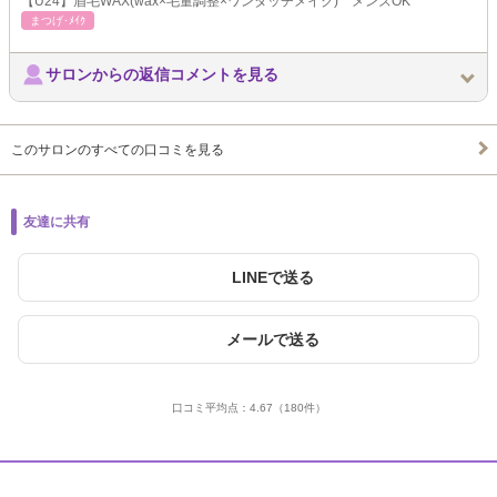
【U24】眉毛WAX(wax×毛量調整×ワンタッチメイク) メンズOK
まつげ･ﾒｲｸ
サロンからの返信コメントを見る
このサロンのすべての口コミを見る
友達に共有
LINEで送る
メールで送る
口コミ平均点：
4.67
（180件）