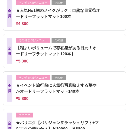
その他まつげメニュー
その他
★人気No1朝のメイクがラク！自然な目元◎オ
全
員
ードリーフラットマット100本
¥4,800
その他まつげメニュー
その他
【程よいボリュームで存在感がある目元！オ
全
員
ードリーフラットマット120本】
¥5,300
その他まつげメニュー
その他
★イベント旅行前に人気◎写真映えする華や
全
員
かオードリーフラットマット140本
¥5,800
まつエク
★パリエク【パリジェンヌラッシュリフト+マ
全
員
ツエクの華やかさ】￥10000→￥8800