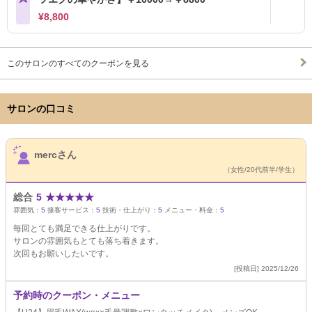
¥8,800
このサロンのすべてのクーポンを見る
サロンの口コミ
サロンPick Up
mercさん
（女性/20代前半/学生）
総合
5
★
★
★
★
★
雰囲気：
5
接客サービス：
5
技術・仕上がり：
5
メニュー・料金：
5
毎回とても満足できる仕上がりです。
サロンの雰囲気もとても落ち着きます。
次回もお願いしたいです。
[投稿日] 2025/12/26
予約時のクーポン・メニュー