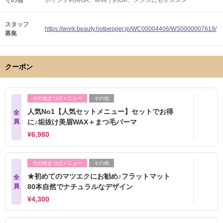
その他
ポイント利用OK
即時予約OK
メンズにもオススメ
スタッフ
https://work.beauty.hotpepper.jp/WC00004406/WS0000007619/
募集
クーポン
その他まつげメニュー
その他
人気No1【人気セットメニュー】セットでお得
全
員
に♪垢抜け美眉WAX＋まつ毛パーマ
¥6,980
その他まつげメニュー
その他
★初めてのマツエクにお勧め♪フラットマット
全
員
80本自然でナチュラルなデザイン
¥4,300