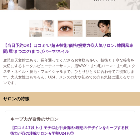
【当日予約OK】口コミ4.7超★技術/価格/提案力◎人気サロン♪韓国風束
間/眉/まつエク/まつげパーマ/ネイル
鹿児島天文館にあり、長年通ってくださるお客様も多い、技術と丁寧な接客を
大切にするトータルビューティーサロン。眉WAX・まつ毛パーマ・まつ毛エク
ステ・ネイル・脱毛・フェイシャルまで、ひとりひとりに合わせてご提案しま
す。大人女性はもちろん、U24、メンズの方や初めての方も気軽に通えるサロ
ンです。
サロンの特徴
キープ力が自慢のサロン
【口コミ4.7以上♪】モチ◎お手頃価格×理想のデザインをキープする技
術力が◎の凄腕サロン★学割U24も◎