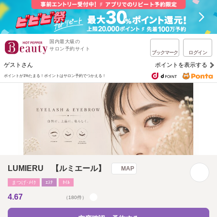
国内最大級の
サロン予約サイト
ブックマーク
ログイン
ゲストさん
ポイントを表示する
ポイントが1%たまる！
ポイントはサロン予約でつかえる！
LUMIERU 【ルミエール】
MAP
まつげ･ﾒｲｸ
ｴｽﾃ
ﾈｲﾙ
4.67
（180件）