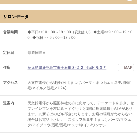
サロンデータ
営業時間
◆平日>>10：00～19：00（変動あり) ◆土曜>>9：00～19：0
0 ◆祝日>> 9：00～18：00
定休日
毎週日曜日
住所
鹿児島県鹿児島市東千石町８‐２２T-flatビル３Ｆ
MAP
アクセス
天文館電停から徒歩3分【まつげパーマ・まつ毛エクステ/眉/眉
毛/ネイル／脱毛／U24】
道案内
天文館電停から照国神社の方に向かって、アーケードを歩き、セ
ブンイレブンを左に真っすぐ行くと1階に鹿児島銀行ATMがあり
ます。丸新そばのビル3階になります。お店の場所がわからない
場合はお電話下さい。 スタッフ募集中！まつげパーマ/マツエ
ク/アイブロウ/眉毛/脱毛/エステ/ネイル/ワンホン