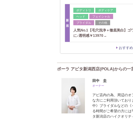
ボディトリ
ボディケア
ヘッド
フェイシャル
新
ブライダル
その他
規
人気No.1【毛穴洗浄＋徹底美白】ゴ
に♪透明感￥13970→
おすすめ
ポーラ アピタ新潟西店(POLA)からの一
田中 圭
オーナー
アピ店内の為、周辺のオ
な方にご利用頂いており
中》ブライダルなどの《
る時間がご希望の方には
タ新潟店のハイクオリテ