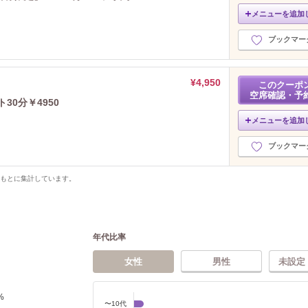
メニューを追加
ブックマー
¥4,950
このクーポ
空席確認・予
30分￥4950
メニューを追加
ブックマー
をもとに集計しています。
年代比率
女性
男性
未設定
%
〜10代