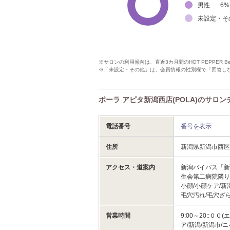
男性
6
%
未設定・そ
※サロンの利用傾向は、直近3カ月間のHOT PEPPER 
※「未設定・その他」は、会員情報の性別欄で「回答し
ポーラ アピタ新潟西店(POLA)のサロン
電話番号
番号を表示
住所
新潟県新潟市西区
アクセス・道案内
新潟バイパス「新
生会第二病院隣り
小顔/小顔ケア/新
毛穴汚れ/毛穴ざ
営業時間
9:00～20::
ア/新潟/新潟市/