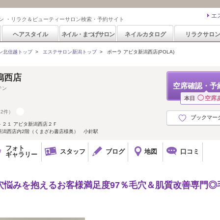
エ
ン ・リラク＆ビューティーサロン検索・予約サイト
ヘアスタイル
ネイル・まつげサロン
ネイルカタログ
リラクサロ
ン北信越トップ
>
エステサロン新潟トップ
>
ポーラ アピタ新潟西店(POLA)
潟西店
空席確認・予
テン
◯
空席
本日
32件）
ブックマー
－２１ アピタ新潟西店２Ｆ
新潟西店内2階（くまざわ書店様奥） 小針駅
フォト
スタッフ
ブログ
地図
口コミ
ギャラリー
☆毛穴悩みを抱えるお客様満足度97％毛穴＆肌質改善専門◎