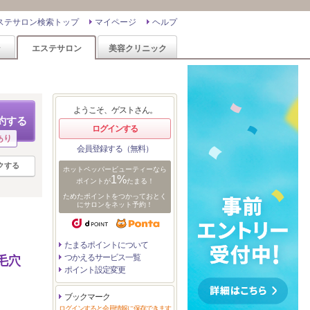
ステサロン検索トップ
マイページ
ヘルプ
ン
エステサロン
美容クリニック
ようこそ、ゲストさん。
約する
ログインする
あり
会員登録する（無料）
クする
ホットペッパービューティーなら
1%
ポイントが
たまる！
ためたポイントをつかっておとく
にサロンをネット予約！
たまるポイントについて
つかえるサービス一覧
毛穴
ポイント設定変更
ブックマーク
ログインすると会員情報に保存できます