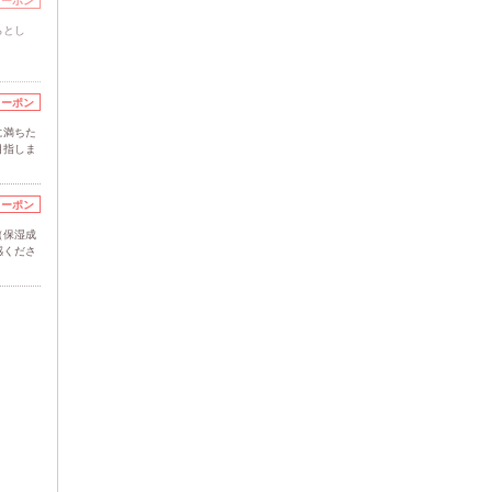
クーポン
らとし
クーポン
に満ちた
目指しま
クーポン
（保湿成
感くださ