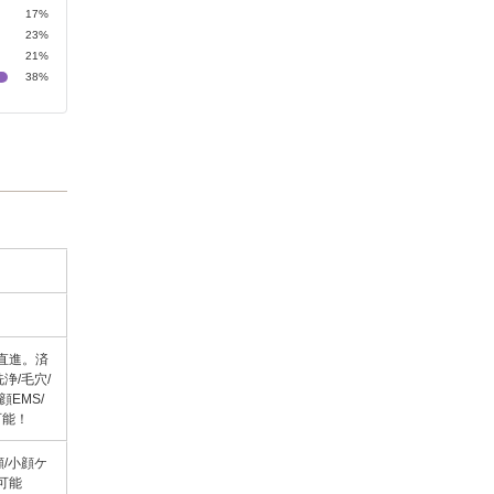
17%
23%
21%
38%
直進。済
浄/毛穴/
顔EMS/
可能！
顔/小顔ケ
も可能