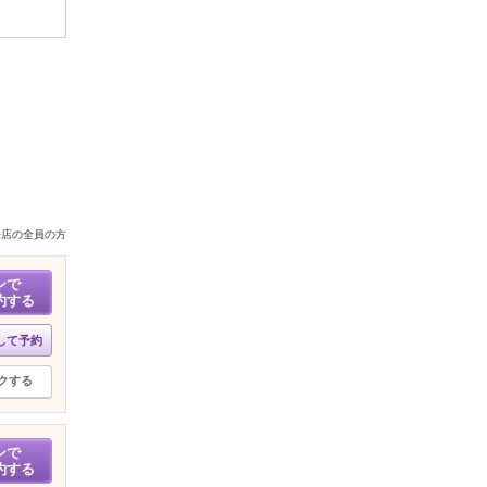
来店の全員の方
ンで
約する
して予約
クする
ンで
約する