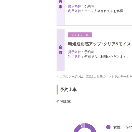
再
提示条件：
予約時
来
利用条件：
コース入会されてるお客様
フェイシャル
時短透明感アップ↑クリア&モイスト
全
提示条件：
予約時
員
利用条件：
何回でもご利用いただけます。
※人気のクーポンは、直近1カ月間のネット予約データ
予約比率
性別比率
女性
94