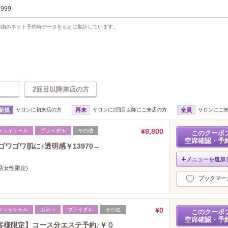
,999
uty経由のネット予約時データをもとに集計しています。
2回目以降来店の方
新規
サロンに初来店の方
再来
サロンに2回目以降にご来店の方
全員
サロンにご
¥8,800
フェイシャル
ブライダル
その他
このクーポ
空席確認・予
ゴワゴワ肌に♪透明感￥13970→
メニューを追加
店女性限定)
ブックマー
¥0
フェイシャル
ボディ
ブライダル
その他
このクーポ
空席確認・予
客様限定】コース分エステ予約♪￥０