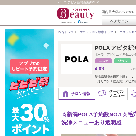
ポーラ アピタ新潟西店(POLA)
国内最大級のヘアサロ
ヘアサロン
総合トップ
>
エステサロン検索トップ
>
エステサロ
POLA アピタ新
ポーラ アピタニイガタニシ
4.83
（1
新潟県新潟市西区小新５－７
《オリコン１位受賞》アピタ
クーポン
サロン情報
メニュー
☆新潟POLA予約数NO.1
洗浄メニューあり透明感