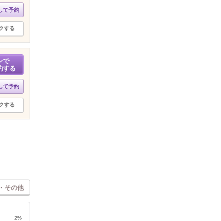
して予約
クする
ンで
約する
して予約
クする
・その他
2%