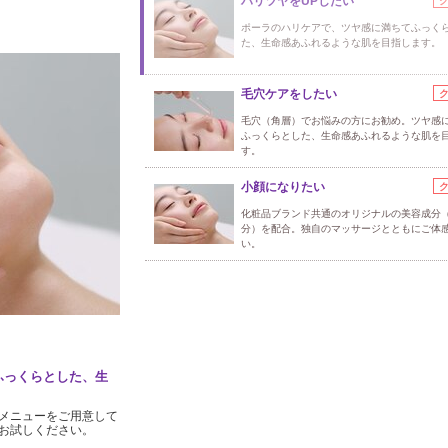
ハリツヤをUPしたい
ポーラのハリケアで、ツヤ感に満ちてふっく
た、生命感あふれるような肌を目指します。
毛穴ケアをしたい
毛穴（角層）でお悩みの方にお勧め。ツヤ感
ふっくらとした、生命感あふれるような肌を
す。
小顔になりたい
化粧品ブランド共通のオリジナルの美容成分
分）を配合。独自のマッサージとともにご体
い。
ふっくらとした、生
メニューをご用意して
お試しください。