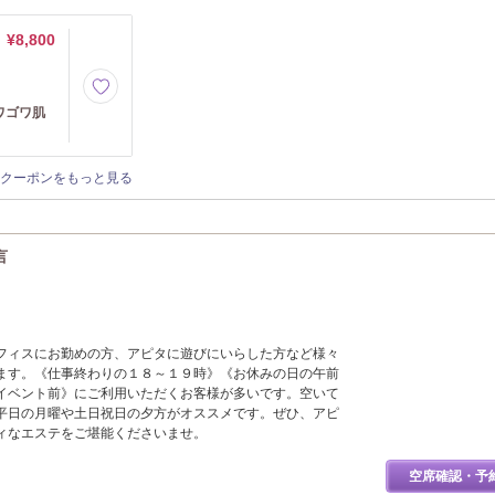
¥8,800
ワゴワ肌
クーポンをもっと見る
言
フィスにお勤めの方、アピタに遊びにいらした方など様々
ます。《仕事終わりの１８～１９時》《お休みの日の午前
イベント前》にご利用いただくお客様が多いです。空いて
平日の月曜や土日祝日の夕方がオススメです。ぜひ、アピ
ィなエステをご堪能くださいませ。
空席確認・予