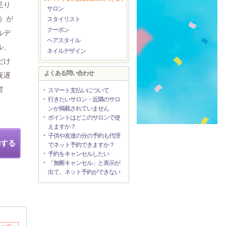
足り
サロン
分）が
スタイリスト
クーポン
ルデ
ヘアスタイル
ル、
ネイルデザイン
だけ
よくある問い合わせ
夜遅
営
スマート支払いについて
行きたいサロン・近隣のサロ
ンが掲載されていません
ポイントはどこのサロンで使
えますか？
子供や友達の分の予約も代理
約する
でネット予約できますか？
予約をキャンセルしたい
「無断キャンセル」と表示が
出て、ネット予約ができない