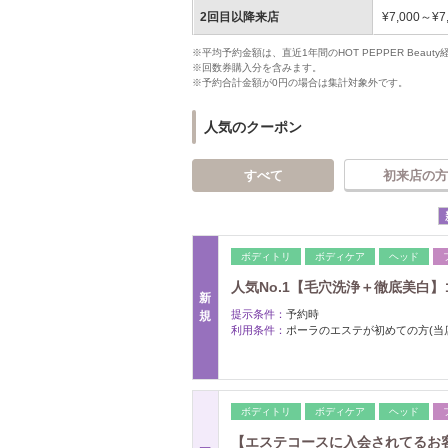
2回目以降来店
¥7,000～¥7
※平均予約金額は、直近1年間のHOT PEPPER Bea
※回数券購入分を含みます。
※予約合計金額が0円の場合は集計対象外です。
人気のクーポン
すべて
初来店の方
ボディトリ
ボディケア
ヘッド
人気No.1【毛穴洗浄＋徹底美白】
新
提示条件：
予約時
規
利用条件：
ポーラのエステが初めての方(当
ボディトリ
ボディケア
ヘッド
【エステコースに入会されてるお