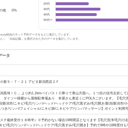
20代
30代
の他
0
%
40代
50代〜
Beauty経由のネット予約データをもとに集計しています。
ない」「自由記載」を選択された方のデータを集計しています。
データ
小新５－７－２１ アピタ新潟西店２Ｆ
潟黒埼ＩＣ.」より約1.2kmバイパスＩＣ降りて青山方面へ。１つ目の信号左折して
 ダイソー様横から屋根駐車場あり 本屋さん奥近くにPOLAございます。【毛穴洗
潟/新潟市/ニキビ/毛穴/リンパ/ヘッド/ヘッドケア/毛穴黒ずみ/毛穴開き/新潟/新潟市/小
らつき/リンパ/フェイシャル/ニキビ跡/ニキビケア/リンパマッサージ】ポイント利用
００(エステ最終受付１８時半）※予約がない場合19時閉店となります【毛穴洗浄/毛穴/小
ニキビ/毛穴/リンパ/ヘッド/ヘッドケア/毛穴黒ずみ/毛穴開き】予約で9時や18時受付