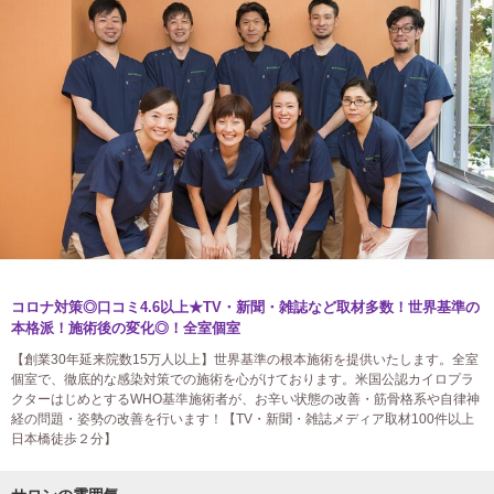
コロナ対策◎口コミ4.6以上★TV・新聞・雑誌など取材多数！世界基準の
本格派！施術後の変化◎！全室個室
【創業30年延来院数15万人以上】世界基準の根本施術を提供いたします。全室
個室で、徹底的な感染対策での施術を心がけております。米国公認カイロプラ
クターはじめとするWHO基準施術者が、お辛い状態の改善・筋骨格系や自律神
経の問題・姿勢の改善を行います！【TV・新聞・雑誌メディア取材100件以上
日本橋徒歩２分】