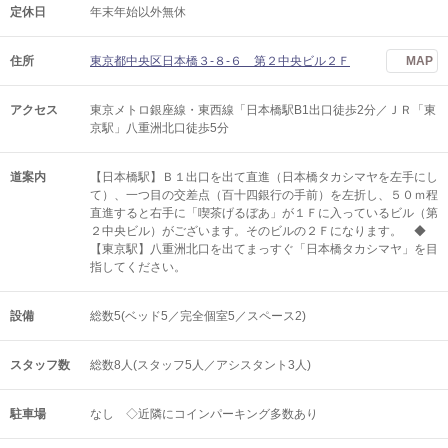
定休日
年末年始以外無休
住所
東京都中央区日本橋３-８-６ 第２中央ビル２Ｆ
MAP
アクセス
東京メトロ銀座線・東西線「日本橋駅B1出口徒歩2分／ＪＲ「東
京駅」八重洲北口徒歩5分
道案内
【日本橋駅】Ｂ１出口を出て直進（日本橋タカシマヤを左手にし
て）、一つ目の交差点（百十四銀行の手前）を左折し、５０ｍ程
直進すると右手に「喫茶げるぼあ」が１Ｆに入っているビル（第
２中央ビル）がございます。そのビルの２Ｆになります。 ◆
【東京駅】八重洲北口を出てまっすぐ「日本橋タカシマヤ」を目
指してください。
設備
総数5(ベッド5／完全個室5／スペース2)
スタッフ数
総数8人(スタッフ5人／アシスタント3人)
駐車場
なし ◇近隣にコインパーキング多数あり