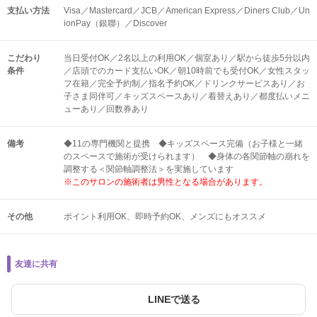
支払い方法
Visa／Mastercard／JCB／American Express／Diners Club／Un
ionPay（銀聯）／Discover
こだわり
当日受付OK／2名以上の利用OK／個室あり／駅から徒歩5分以内
条件
／店頭でのカード支払いOK／朝10時前でも受付OK／女性スタッ
フ在籍／完全予約制／指名予約OK／ドリンクサービスあり／お
子さま同伴可／キッズスペースあり／着替えあり／都度払いメニ
ューあり／回数券あり
備考
◆11の専門機関と提携 ◆キッズスペース完備（お子様と一緒
のスペースで施術が受けられます） ◆身体の各関節軸の崩れを
調整する＜関節軸調整法＞を実施しています
※このサロンの施術者は男性となる場合があります。
その他
ポイント利用OK
即時予約OK
メンズにもオススメ
友達に共有
LINEで送る