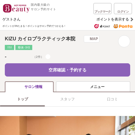
国内最大級の
サロン予約サイト
ブックマーク
ログイン
ゲストさん
ポイントを表示する
ポイントが1%たまる！
ポイントはサロン予約でつかえる！
KIZU カイロプラクティック本院
MAP
ﾘﾗｸ
整体･ｶｲﾛ
-
（2件）
空席確認・予約する
メニュー
サロン情報
トップ
スタッフ
口コミ