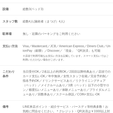
設備
総数3(ベッド3)
スタッフ数
総数4人(施術者（まつげ）4人)
駐車場
無し・近隣のパーキングをご利用ください
支払い方法
Visa／Mastercard／JCB／American Express／Diners Club／Un
ionPay（銀聯）／Discover／「現金」「QR決済」も可能
※店頭で利用可能なお支払い方法を記載しています。スマート支払いではご
利用いただけない場合がございます。
こだわり
当日受付OK／2名以上の利用OK／2回目以降特典あり／店頭での
条件
カード支払いOK／年中無休／女性スタッフ在籍／完全予約制／
指名予約OK／ドリンクサービスあり／リクライニングチェア
（ベッド）／メイクルームあり／3席（ベッド）以下の小型サロ
ン／都度払いメニューあり／体験メニューあり／ブライダルメニ
ューあり／回数券あり／スクール併設／COIN+支払いOK
備考
LINE来店ポイント・紹介サービス・バースディ等特典多数！お
気軽に問合せください。＊クレジット・QR決済は￥3300以上対