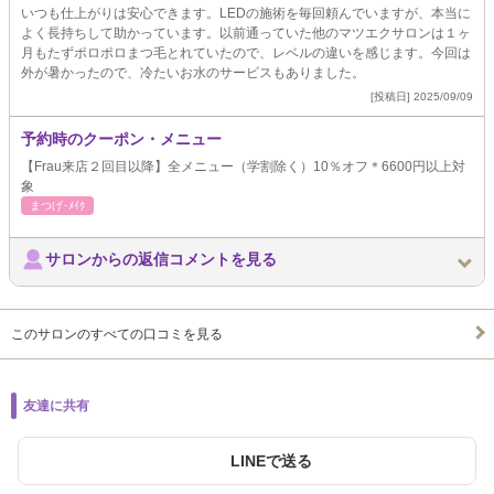
いつも仕上がりは安心できます。LEDの施術を毎回頼んでいますが、本当に
よく長持ちして助かっています。以前通っていた他のマツエクサロンは１ヶ
月もたずポロポロまつ毛とれていたので、レベルの違いを感じます。今回は
外が暑かったので、冷たいお水のサービスもありました。
[投稿日] 2025/09/09
予約時のクーポン・メニュー
【Frau来店２回目以降】全メニュー（学割除く）10％オフ＊6600円以上対
象
まつげ･ﾒｲｸ
サロンからの返信コメントを見る
このサロンのすべての口コミを見る
友達に共有
LINEで送る