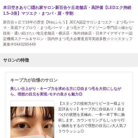
本日空きあり〇隠れ家サロン新百合ケ丘老舗店・高評価【LEDエク持続
1.5~2倍】マツエク・まつパ・眉・学割
新百合ヶ丘で18年の歴史【frauふらう】JECA認定サロンまつエク・まつ毛パー
マ・美眉アイブロウ・まつ毛パーマ・まつ毛ケア・アイゾーン専門店☆確かな
技術・通い続けたい地元老舗店・横浜店・海外姉妹店・日本アイデザイナー認
定機構スクール＆サロン・国内外まつ毛大会審査員等実績多数☆☆☆スタッフ
募集中0443285449
サロンの特徴
キープ力が自慢のサロン
美しい仕上がり・キープ力を求める方に◎自まつ毛を大切にしなが
ら、理想の目元を実現♪モチの良さも魅力◎
【スタッフの技術力がリピーター様より
定評あり☆】キープ力に自信あり！自ま
つげの状態を見極め、一本一本丁寧に施
術します。カウンセリングもしっかり行
い施術をするので理想の目元に♪大人気フ
ラウラッシュ◎