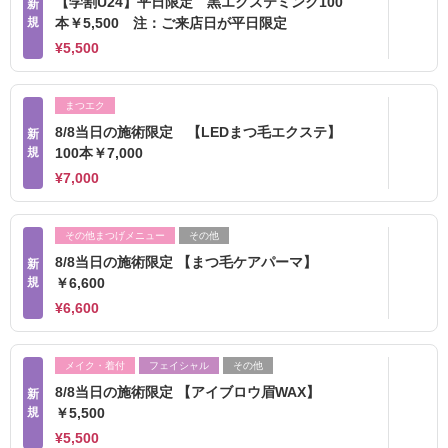
【学割U24】平日限定 黒エクステミンク100
新
規
本￥5,500 注：ご来店日が平日限定
¥5,500
まつエク
8/8当日の施術限定 【LEDまつ毛エクステ】
新
規
100本￥7,000
¥7,000
その他まつげメニュー
その他
8/8当日の施術限定 【まつ毛ケアパーマ】
新
規
￥6,600
¥6,600
メイク・着付
フェイシャル
その他
8/8当日の施術限定 【アイブロウ眉WAX】
新
規
￥5,500
¥5,500