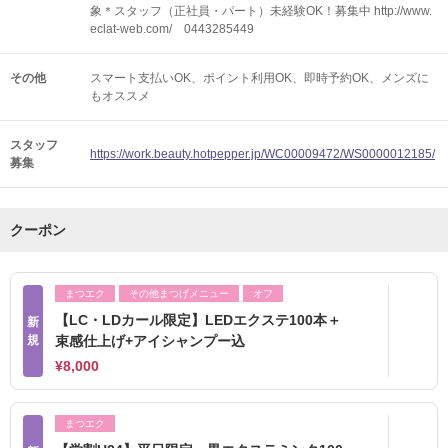
象＊スタッフ（正社員・パート）未経験OK！募集中 http://www.
eclat-web.com/ 0443285449
その他
スマート支払いOK
ポイント利用OK
即時予約OK
メンズに
もオススメ
スタッフ
https://work.beauty.hotpepper.jp/WC00009472/WS0000012185/
募集
クーポン
まつエク
その他まつげメニュー
オフ
【LC・LDカール限定】LEDエクステ100本＋
新
規
束感仕上げ+アイシャンプー込
¥8,000
まつエク