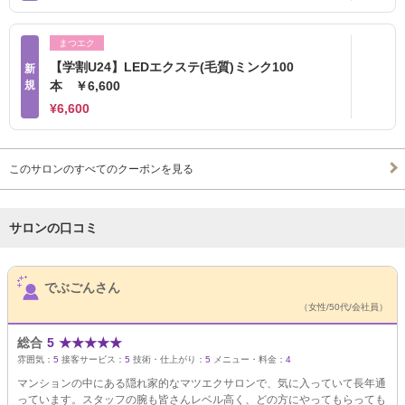
まつエク
【学割U24】LEDエクステ(毛質)ミンク100
新
規
本 ￥6,600
¥6,600
このサロンのすべてのクーポンを見る
サロンの口コミ
サロンPick Up
でぶごんさん
（女性/50代/会社員）
総合
5
★
★
★
★
★
雰囲気：
5
接客サービス：
5
技術・仕上がり：
5
メニュー・料金：
4
マンションの中にある隠れ家的なマツエクサロンで、気に入っていて長年通
っています。スタッフの腕も皆さんレベル高く、どの方にやってもらっても