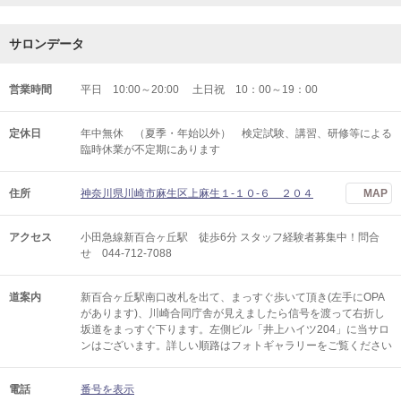
サロンデータ
営業時間
平日 10:00～20:00 土日祝 10：00～19：00
定休日
年中無休 （夏季・年始以外） 検定試験、講習、研修等による
臨時休業が不定期にあります
住所
神奈川県川崎市麻生区上麻生１‐１０‐６ ２０４
MAP
アクセス
小田急線新百合ヶ丘駅 徒歩6分 スタッフ経験者募集中！問合
せ 044-712-7088
道案内
新百合ヶ丘駅南口改札を出て、まっすぐ歩いて頂き(左手にOPA
があります)、川崎合同庁舎が見えましたら信号を渡って右折し
坂道をまっすぐ下ります。左側ビル「井上ハイツ204」に当サロ
ンはございます。詳しい順路はフォトギャラリーをご覧ください
電話
番号を表示