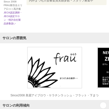
内外まつ毛大会審査員実績多数＊スタッフ募集中
Since 2008
FRAU新百合エリ
ア口コミ高評価
JECA認定講師・
JECA認定サロ
ン・特許自社製
品多数扱い
サロンの雰囲気
Since2008 美眉アイブロウ・ケラチンラッシュ・フラット・下まつ
サロンの利用傾向