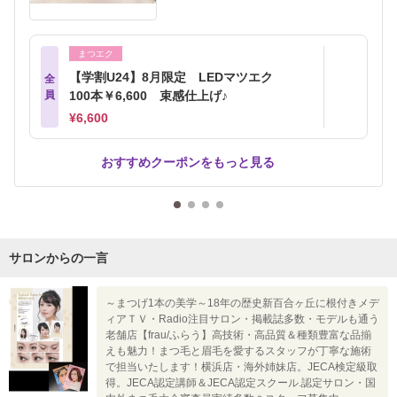
まつエク
【学割U24】8月限定 LEDマツエク
全
員
100本￥6,600 束感仕上げ♪
¥6,600
おすすめクーポンをもっと見る
サロンからの一言
～まつげ1本の美学～18年の歴史新百合ヶ丘に根付きメデ
ィアＴＶ・Radio注目サロン・掲載誌多数・モデルも通う
老舗店【frau/ふらう】高技術・高品質＆種類豊富な品揃
えも魅力！まつ毛と眉毛を愛するスタッフが丁寧な施術
で担当いたします！横浜店・海外姉妹店。JECA検定級取
得。JECA認定講師＆JECA認定スクール.認定サロン・国