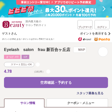
国内最大級の
サロン予約サイト
ブックマーク
ログイン
ゲストさん
ポイントを表示する
ポイントが1%たまる！
ポイントはサロン予約でつかえる！
Eyelash salon frau 新百合ヶ丘店
MAP
まつげ･ﾒｲｸ
ｴｽﾃ
スマート支払いOK
4.78
（161件）
空席確認・予約する
スタッフ募集を見る
クーポン・メニュー
サロン情報