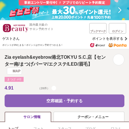
国内最大級の
サロン予約サイト
ブックマーク
ログイン
ゲストさん
ポイントを表示する
ポイントが1%たまる！
ポイントはサロン予約でつかえる！
Zia eyelash&eyebrow港北TOKYU S.C.店【セン
ター南/まつげパーマ/エクステ/LED/眉毛】
MAP
まつげ･ﾒｲｸ
4.91
（28件）
空席確認・予約する
クーポン・メニュー
サロン情報
トップ
フォト
スタッフ
ブログ
口コミ