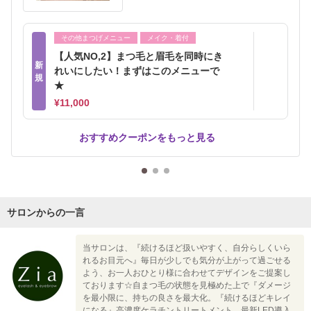
その他まつげメニュー
メイク・着付
【人気NO,2】まつ毛と眉毛を同時にき
新
れいにしたい！まずはこのメニューで
規
★
¥11,000
おすすめクーポンをもっと見る
サロンからの一言
当サロンは、『続けるほど扱いやすく、自分らしくいら
れるお目元へ』毎日が少しでも気分が上がって過ごせる
よう、お一人おひとり様に合わせてデザインをご提案し
ております☆自まつ毛の状態を見極めた上で『ダメージ
を最小限に、持ちの良さを最大化。『続けるほどキレイ
になる』高濃度ケラチントリートメント、最新LED導入