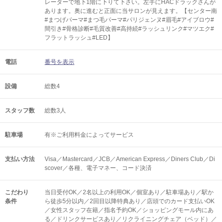
レーターで地下1階に下りて下さい。左手にHACドラックさんが
あります。奥に進むと正面に当サロンが見えます。【センター南
#まつげパーマ#まつ毛パーマ#パリジェンヌ#眉毛#アイブロウ#
間引き#骨格診断#毛質改善#高持続#ラッシュリンク#マツエク#
フラットラッシュ#LED】
電話
番号を表示
設備
総数4
スタッフ数
総数3人
駐車場
有※ご利用料金によってサービス
支払い方法
Visa／Mastercard／JCB／American Express／Diners Club／Di
scover／各種、電子マネー、コード決済
こだわり
当日受付OK／2名以上の利用OK／個室あり／駐車場あり／駅か
条件
ら徒歩5分以内／2回目以降特典あり／店頭でのカード支払いOK
／女性スタッフ在籍／指名予約OK／ショッピングモール内にあ
る／ドリンクサービスあり／リクライニングチェア（ベッド）／