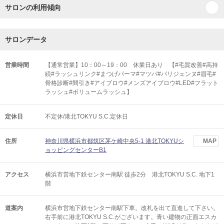
サロンの利用傾向
サロンデータ
営業時間
【通常営業】10：00～19：00 休業日あり 【#毛質改善#高持
続#ラッシュリンク#まつげパーマ#マツパ#パリジェンヌ#眉毛#
骨格診断#間引き#アイブロウ#メンズアイブロウ#LED#フラット
ラッシュ#ボリュームラッシュ】
定休日
不定休/港北TOKYU S.C.定休日
住所
神奈川県横浜市都筑区茅ケ崎中央5-1 港北TOKYUシ
MAP
ョッピングセンターB1
アクセス
横浜市営地下鉄センター南駅 徒歩2分 港北TOKYU S.C. 地下1
階
道案内
横浜市営地下鉄センター南駅下車。改札を出て直進して下さい。
右手前に港北TOKYU S.C.がございます。青い建物の正面エスカ