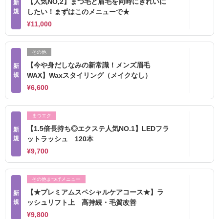
【人気NO,2】まつ毛と眉毛を同時にきれいに
新
規
したい！まずはこのメニューで★
¥11,000
その他
【今や身だしなみの新常識！メンズ眉毛
新
規
WAX】Waxスタイリング（メイクなし）
¥6,600
まつエク
【1.5倍長持ち◎エクステ人気NO.1】LEDフラ
新
規
ットラッシュ 120本
¥9,700
その他まつげメニュー
【★プレミアムスペシャルケアコース★】ラ
新
規
ッシュリフト上 高持続・毛質改善
¥9,800