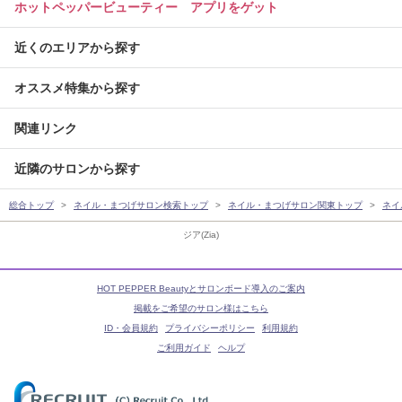
ホットペッパービューティー アプリをゲット
近くのエリアから探す
オススメ特集から探す
関連リンク
近隣のサロンから探す
総合トップ
ネイル・まつげサロン検索トップ
ネイル・まつげサロン関東トップ
ネイ
ジア(Zia)
HOT PEPPER Beautyとサロンボード導入のご案内
掲載をご希望のサロン様はこちら
ID・会員規約
プライバシーポリシー
利用規約
ご利用ガイド
ヘルプ