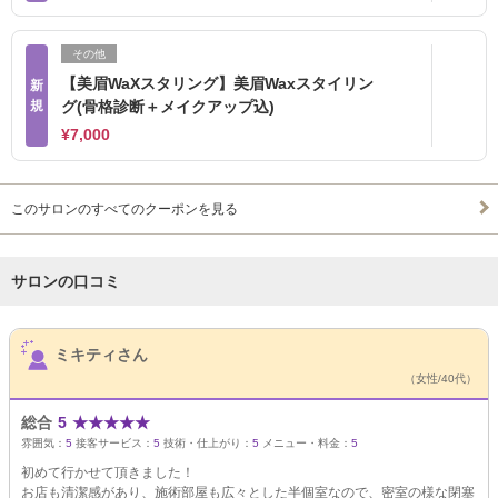
その他
【美眉WaXスタリング】美眉Waxスタイリン
新
規
グ(骨格診断＋メイクアップ込)
¥7,000
このサロンのすべてのクーポンを見る
サロンの口コミ
サロンPick Up
ミキティさん
（女性/40代）
総合
5
★
★
★
★
★
雰囲気：
5
接客サービス：
5
技術・仕上がり：
5
メニュー・料金：
5
初めて行かせて頂きました！
お店も清潔感があり、施術部屋も広々とした半個室なので、密室の様な閉塞