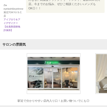
店。今までのお悩み、ぜひご相談ください♪メンズも
Zia
OK◎！！
eyelash&eyebrow
港北TOKYU S.C.
店
アイブロウ＆ア
イデザイナー
【全員美容師免
許保持】
サロンの雰囲気
駅近で分かりやすい店内入り口！お買い物ついでにも◎