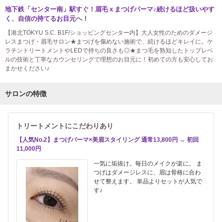
地下鉄「センター南」駅すぐ！眉毛ｘまつげパーマ♪続けるほど扱いやす
く、自信の持てるお目元へ！
【港北TOKYU S.C. B1F/ショッピングセンター内】大人女性のためのダメージ
レスまつげ・眉毛サロン★まつげを傷めない施術で、続けるほどキレイに。ケ
ラチントリートメントやLEDで持ちの良さも◎★まつ毛を熟知したトップレベ
ルの技術と丁寧なカウンセリングで理想のお目元に！初めての方も安心してお
まかせください♪
サロンの特徴
トリートメントにこだわりあり
【人気No.2】まつげパーマ×美眉スタイリング 通常13,800円 → 初回
11,000円
一気に垢抜け。毎日のメイクが楽に。 ま
つげはダメージレスに、眉は骨格に合わ
せて整えます。 単品よりセットが人気で
す♪