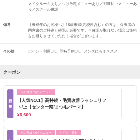
メイクルームあり／つけ放題メニューあり／都度払いメニューあ
り／スクール併設
備考
【未成年のお客様へ】18歳未満(高校性含む）の方は、保護者の
同意書のご持参と確認が必要です。※確認が取れない場合は施術
をお断りさせていただく場合がございます。
その他
ポイント利用OK
即時予約OK
メンズにもオススメ
クーポン
その他まつげメニュー
【人気NO.1】高持続・毛質改善ラッシュリフ
新
規
ト/上【センター南/まつ毛パーマ】
¥6,600
その他まつげメニュー
メイク・着付