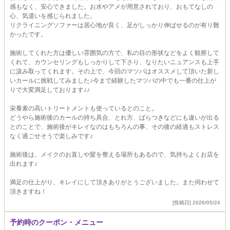
感もなく、安心できました。お水やアメが用意されており、おもてなしの
心、気遣いを感じられました。
リクライニングソファーは居心地が良く、足がしっかり伸ばせるのが有り難
かったです。
施術してくれた方は優しい雰囲気の方で、私の目の形状などをよく観察して
くれて、カウンセリングもしっかりして下さり、なりたいニュアンスも上手
に汲み取ってくれます。その上で、今回のマツパはオススメして頂いた新し
いカールに挑戦してみました♪今まで経験したマツパの中でも一番の仕上が
りで大変満足しております♪♪
栄養素の高いトリートメントも使っているとのこと。
どうやら施術後のカールの持ち具合、とれ方、ばらつきなどにも違いが出る
とのことで、施術後がキレイなのはもちろんの事、その後の経過もストレス
なく過ごせそうで楽しみです♪
施術後は、メイクのお直しや髪を整える場所もあるので、気持ちよくお店を
出れます♪
満足の仕上がり、キレイにして頂きありがとうございました。また伺わせて
頂きますね！
[投稿日] 2026/05/24
予約時のクーポン・メニュー