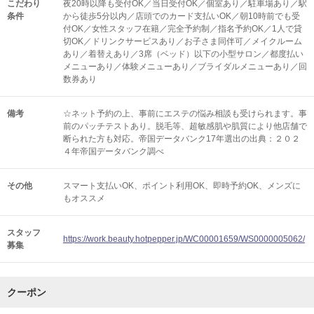
こだわり
夜20時以降も受付OK／当日受付OK／個室あり／駐車場あり／駅
条件
から徒歩5分以内／店頭でのカード支払いOK／朝10時前でも受
付OK／女性スタッフ在籍／完全予約制／指名予約OK／1人で貸
切OK／ドリンクサービスあり／お子さま同伴可／メイクルーム
あり／着替えあり／3席（ベッド）以下の小型サロン／都度払い
メニューあり／体験メニューあり／ブライダルメニューあり／回
数券あり
備考
☆ネット予約の上、事前にエステの悩み相談も受けられます。事
前のパッチテストあり。脱毛等、超敏感肌や肌質により他店舗で
断られた方も対応。帝国データバンク17年選出の出典：２０２
４年帝国データバンク調べ
その他
スマート支払いOK
ポイント利用OK
即時予約OK
メンズに
もオススメ
スタッフ
https://work.beauty.hotpepper.jp/WC00001659/WS0000005062/
募集
クーポン