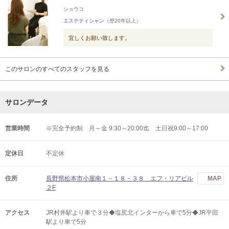
ショウコ
エステティシャン
（歴20年以上）
宜しくお願い致します。
このサロンのすべてのスタッフを見る
サロンデータ
営業時間
※完全予約制 月～金 9:30～20:00迄 土日祝9:00～17:00
定休日
不定休
住所
長野県松本市小屋南１－１８－３８ エフ・リアビル
MAP
２F
アクセス
JR村井駅より車で３分◆塩尻北インターから車で5分◆JR平田
駅より車で5分