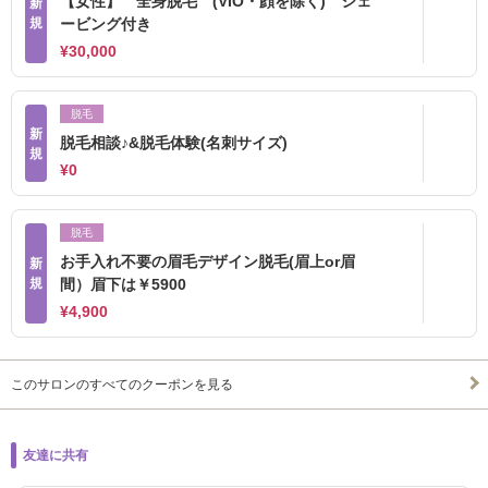
【女性】 全身脱毛 (VIO・顔を除く) シェ
新
規
ービング付き
¥30,000
脱毛
新
脱毛相談♪&脱毛体験(名刺サイズ)
規
¥0
脱毛
お手入れ不要の眉毛デザイン脱毛(眉上or眉
新
規
間）眉下は￥5900
¥4,900
このサロンのすべてのクーポンを見る
友達に共有