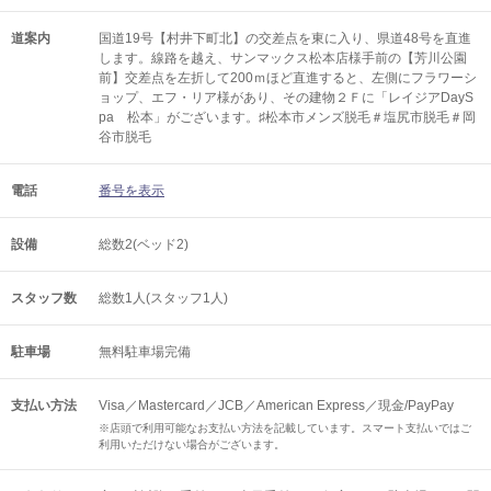
道案内
国道19号【村井下町北】の交差点を東に入り、県道48号を直進
します。線路を越え、サンマックス松本店様手前の【芳川公園
前】交差点を左折して200ｍほど直進すると、左側にフラワーシ
ョップ、エフ・リア様があり、その建物２Ｆに「レイジアDayS
pa 松本」がございます。♯松本市メンズ脱毛＃塩尻市脱毛＃岡
谷市脱毛
電話
番号を表示
設備
総数2(ベッド2)
スタッフ数
総数1人(スタッフ1人)
駐車場
無料駐車場完備
支払い方法
Visa／Mastercard／JCB／American Express／現金/PayPay
※店頭で利用可能なお支払い方法を記載しています。スマート支払いではご
利用いただけない場合がございます。