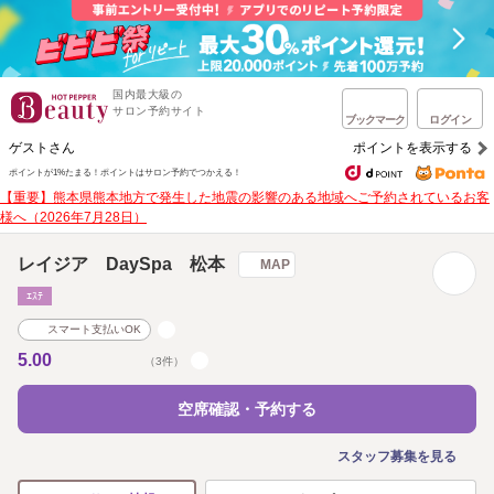
国内最大級の
サロン予約サイト
ブックマーク
ログイン
ゲストさん
ポイントを表示する
ポイントが1%たまる！
ポイントはサロン予約でつかえる！
【重要】熊本県熊本地方で発生した地震の影響のある地域へご予約されているお客
様へ（2026年7月28日）
レイジア DaySpa 松本
MAP
ｴｽﾃ
スマート支払いOK
5.00
（3件）
空席確認・予約する
スタッフ募集を見る