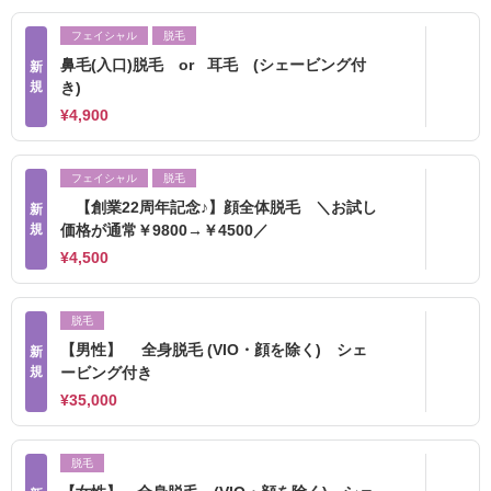
フェイシャル
脱毛
鼻毛(入口)脱毛 or 耳毛 (シェービング付
新
規
き)
¥4,900
フェイシャル
脱毛
【創業22周年記念♪】顔全体脱毛 ＼お試し
新
規
価格が通常￥9800→￥4500／
¥4,500
脱毛
【男性】 全身脱毛 (VIO・顔を除く) シェ
新
規
ービング付き
¥35,000
脱毛