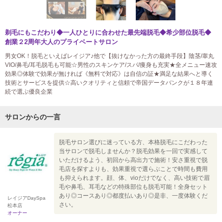
剃毛にもこだわり◆一人ひとりに合わせた最先端脱毛◆希少部位脱毛◆
創業２2周年大人のプライベートサロン
男女OK！脱毛といえばレイジア♪他で【抜けなかった方の最終手段】陰茎/睾丸
VIO/鼻毛/耳毛脱毛も可能☆男性のスキンケア/スパ/痩身も充実★全メニュー速攻
効果◎体験で効果が無ければ《無料で対応》は自信の証★満足な結果へと導く
技術とサービスを提供☆高いクオリティと信頼で帝国データバンクが１８年連
続で選ぶ優良企業
サロンからの一言
脱毛サロン選びに迷っている方、本格脱毛にこだわった
当サロンで脱毛しませんか？脱毛効果を一回で実感して
いただけるよう、初回から高出力で施術！安さ重視で脱
毛店を探すよりも、効果重視で選らぶことで時間も費用
も抑えられます。顔、体、vioだけでなく、高い技術で眉
毛や鼻毛、耳毛などの特殊部位も脱毛可能！全身セット
あり◎コースあり◎都度払いあり◎是非、一度体験くだ
レイジアDaySpa
さい。
松本店
オーナー