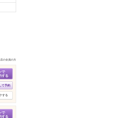
来店の全員の方
ンで
約する
して予約
クする
ンで
約する