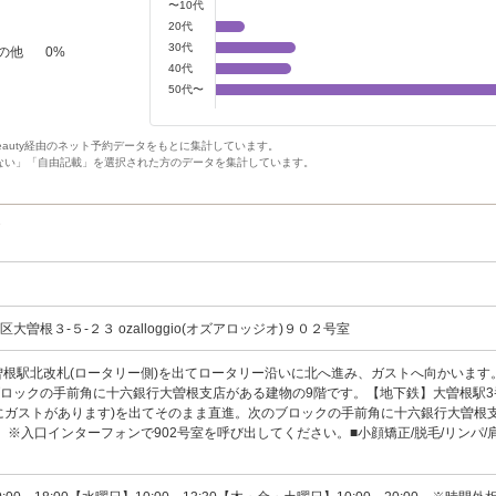
〜10代
20代
30代
の他
0
%
40代
50代〜
Beauty経由のネット予約データをもとに集計しています。
ない」「自由記載」を選択された方のデータを集計しています。
タ
大曽根３-５-２３ ozalloggio(オズアロッジオ)９０２号室
曽根駅北改札(ロータリー側)を出てロータリー沿いに北へ進み、ガストへ向かいます
ロックの手前角に十六銀行大曽根支店がある建物の9階です。【地下鉄】大曽根駅3
にガストがあります)を出てそのまま直進。次のブロックの手前角に十六銀行大曽根
。※入口インターフォンで902号室を呼び出してください。■小顔矯正/脱毛/リンパ/肩