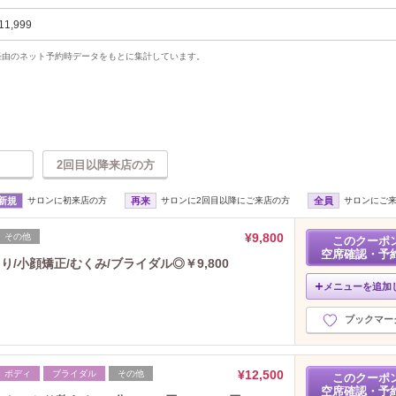
11,999
uty経由のネット予約時データをもとに集計しています。
2回目以降来店の方
新規
サロンに初来店の方
再来
サロンに2回目以降にご来店の方
全員
サロンにご
¥9,800
その他
このクーポ
空席確認・予
/小顔矯正/むくみ/ブライダル◎￥9,800
メニューを追加
ブックマー
¥12,500
ボディ
ブライダル
その他
このクーポ
空席確認・予