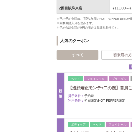
2回目以降来店
¥11,000～¥
※平均予約金額は、直近1年間のHOT PEPPER Bea
※回数券購入分を含みます。
※予約合計金額が0円の場合は集計対象外です。
人気のクーポン
すべて
初来店の方
ヘッド
フェイシャル
ブライダル
【造顔矯正モンテ+二の腕】首肩こり
新
提示条件：
予約時
規
利用条件：
初回限定/HOT PEPPER限定
ボディケア
ヘッド
フェイシャル