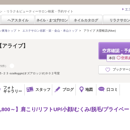
エ
ン ・リラク＆ビューティーサロン検索・予約サイト
ヘアスタイル
ネイル・まつげサロン
ネイルカタログ
リラクサロ
ン東海トップ
>
エステサロン名駅・栄・金山・本山トップ
>
アライブ 大曽根店(Alive)
店【アライブ】
空席確認・予
◯
空席
本日
05件）
ブックマー
３ ozalloggio(オズアロッジオ)９０２号室
フォト
スタッフ
ブログ
地図
口コミ
ギャラリー
800～】肩こり/リフトUP/小顔/むくみ/脱毛/プライベー