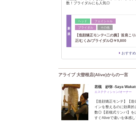
数！ブライダルにも人気◎
ヘッド
フェイシャル
ブライダル
その他
新
規
【造顔矯正モンテ+二の腕】首肩こり
正/むくみ/ブライダル◎￥9,800
おすすめ
アライブ 大曽根店(Alive)からの一言
若槻 紗弥 -Saya Wakats
エステティシャン/オーナー
【造顔矯正モンテ】【造体
インを整えるのに効果的
数◎【若槻式リンパ】を
すぐAliveで違いを体感