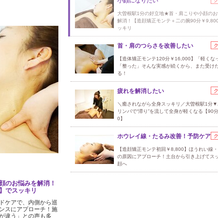
小顔になりたい
大曽根駅1分の好立地★首・肩こりや小顔のお
解消！【造顔矯正モンテ＋二の腕90分￥9,80
ッキリ
首・肩のつらさを改善したい
【造体矯正モンテ120分￥16,000】「軽くな
「整った」そんな実感が続くから、また受け
る！
疲れを解消したい
＼癒されながら全身スッキリ／大曽根駅1分▼
リンパで“滞り”を流して全身が軽くなる【90分￥
0】
ホウレイ線・たるみ改善！予防ケア
【造顔矯正モンテ初回￥8,800】ほうれい線
の原因にアプローチ！土台から引き上げてス
顔へ
顔のお悩みを解消！
0】でスッキリ
ドケアで、内側から巡
ンスにアプローチ！施
が違う」との声も多