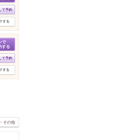
して予約
クする
ンで
約する
して予約
クする
・その他