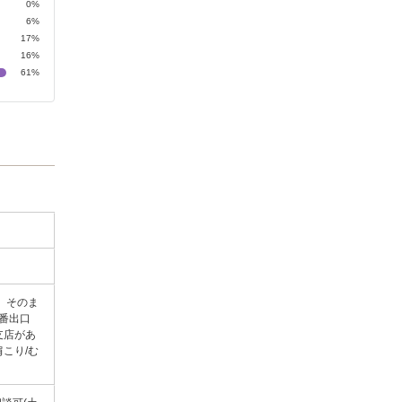
0%
6%
17%
16%
61%
。そのま
番出口
支店があ
こり/む