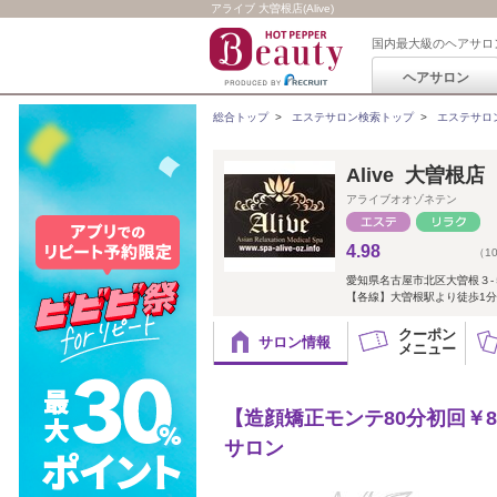
アライブ 大曽根店(Alive)
国内最大級のヘアサロ
ヘアサロン
総合トップ
>
エステサロン検索トップ
>
エステサロ
Alive 大曽根
アライブオオゾネテン
4.98
（1
愛知県名古屋市北区大曽根３-５-２
【各線】大曽根駅より徒歩1分
クーポン
サロン情報
メニュー
【造顔矯正モンテ80分初回￥8,
サロン