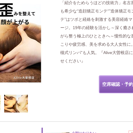
「紹介をためらうほどの技術力」名古
も希少な“造顔矯正モンテ“”造体矯正モ
テ”はツボと経絡を刺激する美容経絡マ
ージ。19年の経験を活かし～深く癒さ
がら整う極上のひとときへ～慢性的な
こりや疲労感、美を求める大人女性に
槻式リンパ“も人気。『Alive大曽根店
せください』
空席確認・予