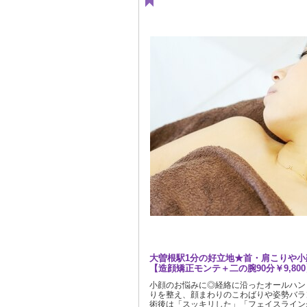
大曽根駅1分の好立地★首・肩こりや小
【造顔矯正モンテ＋二の腕90分￥9,80
小顔のお悩みに◎経絡に沿ったオールハン
りを整え、顔まわりのこわばりや姿勢バラ
術後は「スッキリした」「フェイスライン