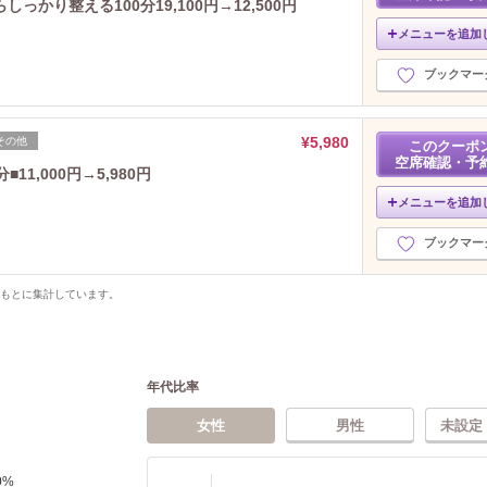
かり整える100分19,100円→12,500円
メニューを追加
ブックマー
¥5,980
その他
このクーポ
空席確認・予
1,000円→5,980円
メニューを追加
ブックマー
をもとに集計しています。
年代比率
女性
男性
未設定
0
%