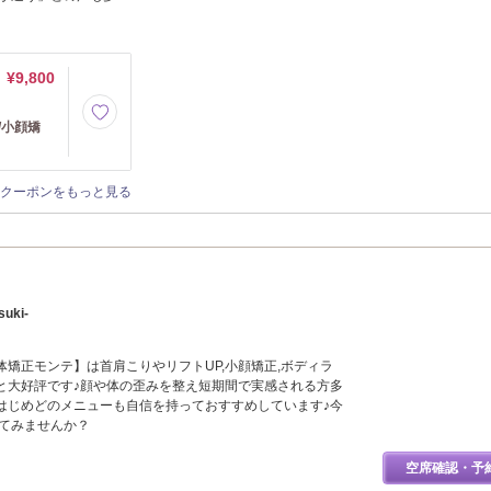
¥9,800
/小顔矯
クーポンをもっと見る
uki-
矯正モンテ】は首肩こりやリフトUP,小顔矯正,ボディラ
と大好評です♪顔や体の歪みを整え短期間で実感される方多
はじめどのメニューも自信を持っておすすめしています♪今
してみませんか？
空席確認・予