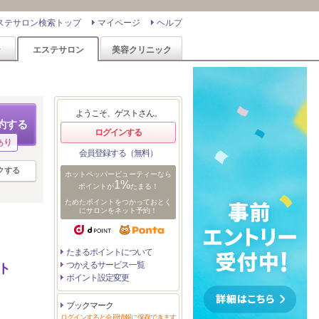
ステサロン検索トップ
マイページ
ヘルプ
ン
エステサロン
美容クリニック
ようこそ、ゲストさん。
約する
ログインする
あり
会員登録する（無料）
クする
ホットペッパービューティーなら
1%
ポイントが
たまる！
ためたポイントをつかっておとく
にサロンをネット予約！
たまるポイントについて
つかえるサービス一覧
ト
ポイント設定変更
ブックマーク
ログインすると会員情報に保存できます