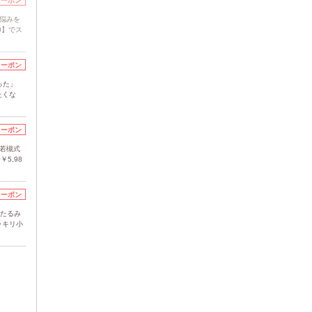
クーポン
悩みを
0】でス
クーポン
った」
たくな
クーポン
若槻式
5,98
クーポン
・たるみ
ッキリ小