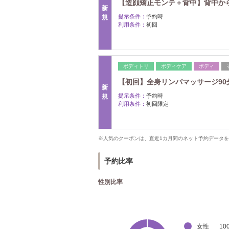
【造顔矯正モンテ＋背中】背中からしっ
新
提示条件：
予約時
規
利用条件：
初回
ボディトリ
ボディケア
ボディ
【初回】全身リンパマッサージ90分■1
新
提示条件：
予約時
規
利用条件：
初回限定
※人気のクーポンは、直近1カ月間のネット予約データ
予約比率
性別比率
女性
10