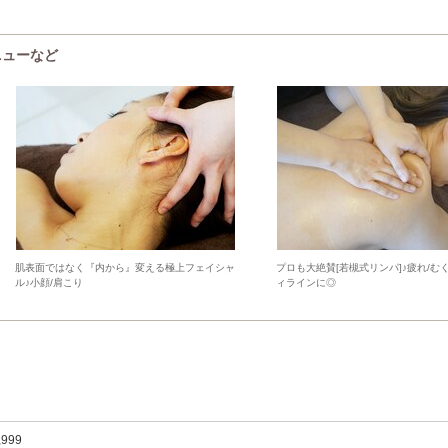
ニューなど
肌表面ではなく『内から』変える極上フェイシャ
プロも大絶賛[若槻式リンパ]♪疲れ/む
ル♪小顔/肩こり
ィラインに◎
,999