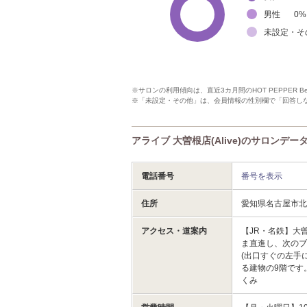
男性
0
%
未設定・そ
※サロンの利用傾向は、直近3カ月間のHOT PEPPER 
※「未設定・その他」は、会員情報の性別欄で「回答し
アライブ 大曽根店(Alive)のサロンデー
電話番号
番号を表示
住所
愛知県名古屋市北区
アクセス・道案内
【JR・名鉄】大
ま直進し、次のブ
(出口すぐの左手
る建物の9階です
くみ