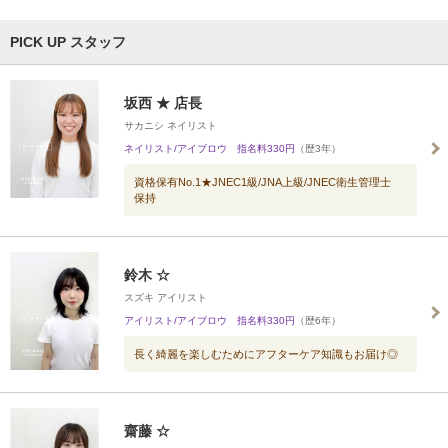
PICK UP スタッフ
坂西 ★ 店長
サカニシ ネイリスト
ネイリスト/アイブロウ 指名料330円
（歴3年）
資格保有No.1★JNEC1級/JNA上級/JNEC衛生管理士
保持
鈴木 ☆
スズキ アイリスト
アイリスト/アイブロウ 指名料330円
（歴6年）
長く綺麗を楽しむためにアフターケア知識もお届け◎
齋藤 ☆