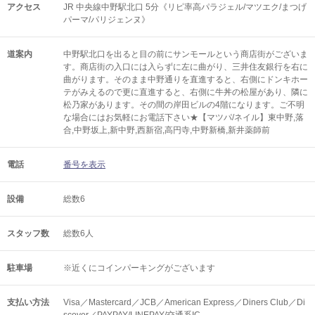
アクセス
JR 中央線中野駅北口 5分《リピ率高パラジェル/マツエク/まつげ
パーマ/パリジェンヌ》
道案内
中野駅北口を出ると目の前にサンモールという商店街がございま
す。商店街の入口には入らずに左に曲がり、三井住友銀行を右に
曲がります。そのまま中野通りを直進すると、右側にドンキホー
テがみえるので更に直進すると、右側に牛丼の松屋があり、隣に
松乃家があります。その間の岸田ビルの4階になります。ご不明
な場合にはお気軽にお電話下さい★【マツパ/ネイル】東中野,落
合,中野坂上,新中野,西新宿,高円寺,中野新橋,新井薬師前
電話
番号を表示
設備
総数6
スタッフ数
総数6人
駐車場
※近くにコインパーキングがございます
支払い方法
Visa／Mastercard／JCB／American Express／Diners Club／Di