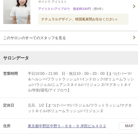
サイトウ アイリスト
アイリスト/アイブロウ 指名料330円
（歴4年）
ナチュラルデザイン、韓国風束間お任せください♪
このサロンのすべてのスタッフを見る
サロンデータ
営業時間
平日10:00～21:00 日・祝日10：00～20：00【まつげパーマ/
＆ヘルシー/フラットラッシュ/バインドロック/ボリュームラッシ
ュ/パラジェル/ニュアンスネイル/パリジェンヌ/マグネットネイ
ル/学割/眉毛/アイブロウ】
定休日
元旦、1/2【まつげパーマ/パラジェル/フラットラッシュ/マグネ
ットネイル/ボリュームラッシュ/パリジェンヌ
住所
東京都中野区中野５－６８－９ 岸田ビル４０２
MAP