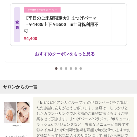
その他まつげメニュー
【平日のご来店限定★】まつげパーマ
全
上￥4400/上下￥5500 ■土日祝利用不
員
可
¥4,400
おすすめクーポンをもっと見る
サロンからの一言
『Bianca(ビアンカグループ)』のサロンページをご覧い
ただき誠にありがとうございます。当店は、しっかりと
したカウンセリングでお客様のご希望に沿えるようご提
案させて頂きます。まつげパーマ/パラジェル/ボリューム
ラッシュ/パリジェンヌなど、豊富なメニューが自慢です
◎ネイル&まつげの同時施術も可能で時短が叶います☆お
客様にとってお気に入りのサロンにして頂けたら幸いで
ネイル/まつげパ