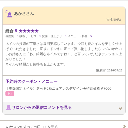
サロンPick Up
あかささん
（女性/50代）
総合
5
★
★
★
★
★
雰囲気：
5
接客サービス：
5
技術・仕上がり：
5
メニュー・料金：
5
ネイルの技術の丁寧さは毎回実感しています。今回も夏ネイルを美しく仕上
げていただきました。直後にドンキに寄って買い物しましたらレジのかわい
いお姉さんに「わ、綺麗なネイルですね！」と言っていただきテンション上
がりました！
ネイルが綺麗だと気持ちも上がります。
[投稿日] 2026/07/22
予約時のクーポン・メニュー
【季節限定ネイル】選べる6種ニュアンスデザイン★特別価格￥7000
ﾈｲﾙ
サロンからの返信コメントを見る
このサロンのすべての口コミを見る