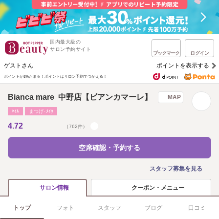
国内最大級の
サロン予約サイト
ブックマーク
ログイン
ゲストさん
ポイントを表示する
ポイントが1%たまる！
ポイントはサロン予約でつかえる！
Bianca mare 中野店【ビアンカマーレ】
MAP
ﾈｲﾙ
まつげ･ﾒｲｸ
4.72
（762件）
空席確認・予約する
スタッフ募集を見る
クーポン・メニュー
サロン情報
トップ
フォト
スタッフ
ブログ
口コミ