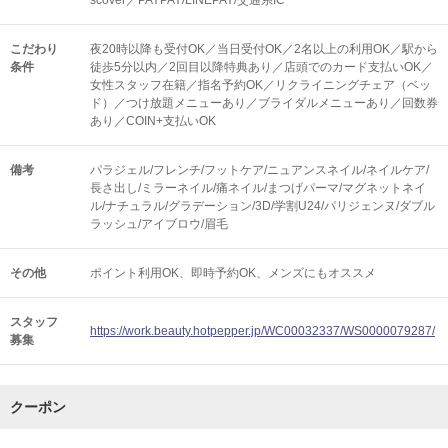
scover／PAYPAY/LINEPAY/交通系IC
こだわり
夜20時以降も受付OK／当日受付OK／2名以上の利用OK／駅から
条件
徒歩5分以内／2回目以降特典あり／店頭でのカード支払いOK／
女性スタッフ在籍／指名予約OK／リクライニングチェア（ベッ
ド）／つけ放題メニューあり／ブライダルメニューあり／回数券
あり／COIN+支払いOK
備考
パラジェル/フレンチ/フットケア/ニュアンスネイル/ネイルケア/
長さ出し/ミラーネイル/痛ネイル/まつげパーマ/マグネットネイ
ル/ナチュラル/グラデーション/3D/学割U24/パリジェンヌ/ダブル
ラッシュ/アイブロウ/眉毛
その他
ポイント利用OK
即時予約OK
メンズにもオススメ
スタッフ
https://work.beauty.hotpepper.jp/WC00032337/WS0000079287/
募集
クーポン