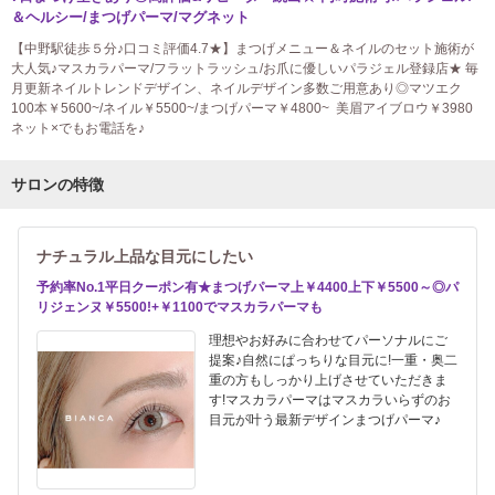
＆ヘルシー/まつげパーマ/マグネット
【中野駅徒歩５分♪口コミ評価4.7★】まつげメニュー＆ネイルのセット施術が
大人気♪マスカラパーマ/フラットラッシュ/お爪に優しいパラジェル登録店★ 毎
月更新ネイルトレンドデザイン、ネイルデザイン多数ご用意あり◎マツエク
100本￥5600~/ネイル￥5500~/まつげパーマ￥4800~ 美眉アイブロウ￥3980
ネット×でもお電話を♪
サロンの特徴
ナチュラル上品な目元にしたい
予約率No.1平日クーポン有★まつげパーマ上￥4400上下￥5500～◎パ
リジェンヌ￥5500!+￥1100でマスカラパーマも
理想やお好みに合わせてパーソナルにご
提案♪自然にぱっちりな目元に!一重・奥二
重の方もしっかり上げさせていただきま
す!マスカラパーマはマスカラいらずのお
目元が叶う最新デザインまつげパーマ♪