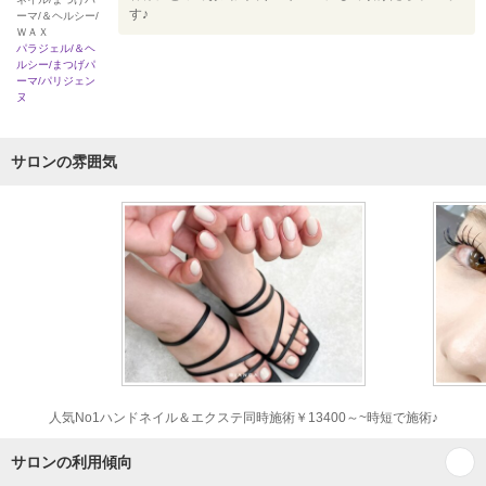
す♪
ーマ/＆ヘルシー/
ＷＡＸ
パラジェル/＆ヘ
ルシー/まつげパ
ーマ/パリジェン
ヌ
サロンの雰囲気
人気No1ハンドネイル＆エクステ同時施術￥13400～~時短で施術♪
サロンの利用傾向