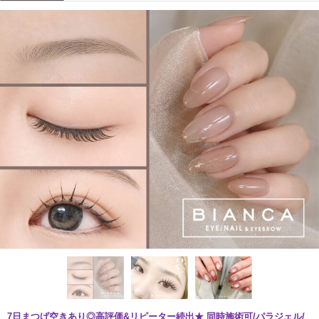
7日まつげ空きあり◎高評価&リピーター続出★ 同時施術可/パラジェル/