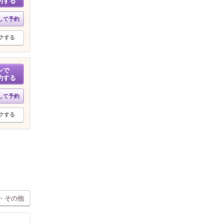
約する
して予約
クする
ンで
約する
して予約
クする
・その他