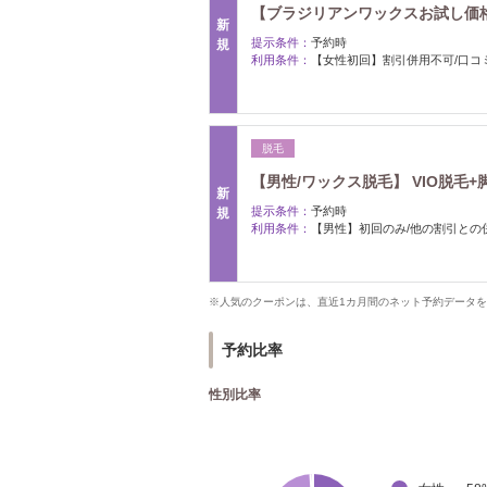
【ブラジリアンワックスお試し価格
新
提示条件：
予約時
規
利用条件：
【女性初回】割引併用不可/口コ
脱毛
【男性/ワックス脱毛】 VIO脱毛+脚al
新
提示条件：
予約時
規
利用条件：
【男性】初回のみ/他の割引との
※人気のクーポンは、直近1カ月間のネット予約データ
予約比率
性別比率