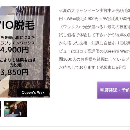
≪夏の大キャンペーン実施中≫光脱毛3,
円～/Wax脱毛4,900円～/W脱毛8,750
《ワックスor光が選べる》最高の技術
試し価格で体験して下さい(^^)/長年の
から培った技術・知識に自信あり◎脱
ビューは口コミ高評価のQueen's Wax
間3000人のお客様を綺麗にしているプ
お待ちしております！池袋東口5分◎
空席確認・予