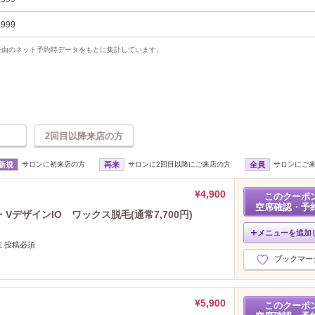
,999
uty経由のネット予約時データをもとに集計しています。
2回目以降来店の方
新規
サロンに初来店の方
再来
サロンに2回目以降にご来店の方
全員
サロンにご
¥4,900
このクーポ
空席確認・予
VデザインIO ワックス脱毛(通常7,700円)
メニューを追加
ミ投稿必須
ブックマー
¥5,900
このクーポ