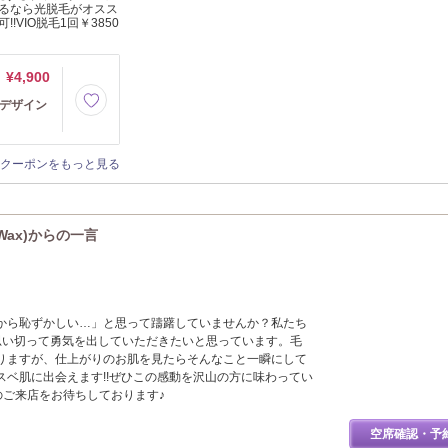
るなら光脱毛がオスス
VIO脱毛1回￥3850
¥4,900
Vデザイン
クーポンをもっと見る
Wax)からの一言
から恥ずかしい…」と思って躊躇していませんか？私たち
思い切って勇気を出していただきたいと思っています。毛
りますが、仕上がりのお肌を見たらそんなこと一瞬にして
スベ肌に出会えます!!ぜひこの感動を沢山の方に味わってい
様のご来店をお待ちしております♪
空席確認・予