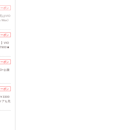
クーポン
はVIO
 Wax》
クーポン
】VIO
900★
クーポン
O+お腹
クーポン
￥3300
ケアも充