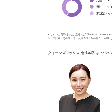
女性
58
男性
41
未設定・そ
※サロンの利用傾向は、直近3カ月間のHOT PEPPER 
※「未設定・その他」は、会員情報の性別欄で「回答し
クイーンズワックス 池袋本店(Queen's W