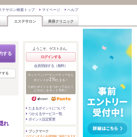
ステサロン検索トップ
マイページ
ヘルプ
ン
エステサロン
美容クリニック
ようこそ、ゲストさん。
約する
ログインする
会員登録する（無料）
クする
ホットペッパービューティーなら
1%
ポイントが
たまる！
ためたポイントをつかっておとく
にサロンをネット予約！
たまるポイントについて
つかえるサービス一覧
ポイント設定変更
/隠れ
ブックマーク
ログインすると会員情報に保存できます