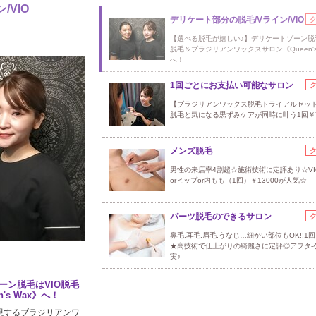
/VIO
デリケート部分の脱毛/Vライン/VIO
【選べる脱毛が嬉しい♪】デリケートゾーン脱毛
脱毛＆ブラジリアンワックスサロン《Queen's
へ！
1回ごとにお支払い可能なサロン
【ブラジリアンワックス脱毛トライアルセット
脱毛と気になる黒ずみケアが同時に叶う1回￥7
メンズ脱毛
男性の来店率4割超☆施術技術に定評あり☆VI
orヒップor内もも（1回）￥13000が人気☆
パーツ脱毛のできるサロン
鼻毛,耳毛,眉毛,うなじ…細かい部位もOK!!1回
★高技術で仕上がりの綺麗さに定評◎アフタ-
実♪
ーン脱毛はVIO脱毛
s Wax》へ！
現するブラジリアンワ