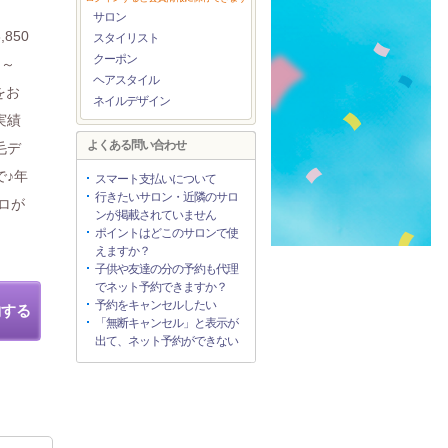
サロン
850
スタイリスト
クーポン
円～
ヘアスタイル
をお
ネイルデザイン
実績
よくある問い合わせ
毛デ
で♪年
スマート支払いについて
行きたいサロン・近隣のサロ
ロが
ンが掲載されていません
ポイントはどこのサロンで使
えますか？
子供や友達の分の予約も代理
でネット予約できますか？
予約をキャンセルしたい
約する
「無断キャンセル」と表示が
出て、ネット予約ができない