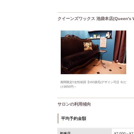
クイーンズワックス 池袋本店(Queen's
期間限定!!女性初回【VIO脱毛(デザイン可)】今だ
け3850円～
サロンの利用傾向
平均予約金額
初来店
¥7,000～¥7