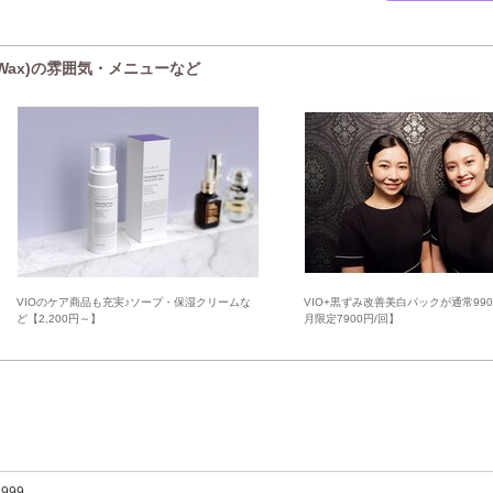
 Wax)の雰囲気・メニューなど
VIOのケア商品も充実♪ソープ・保湿クリームな
VIO+黒ずみ改善美白パックが通常99
ど【2,200円～】
月限定7900円/回】
,999