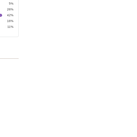
5%
26%
42%
16%
11%