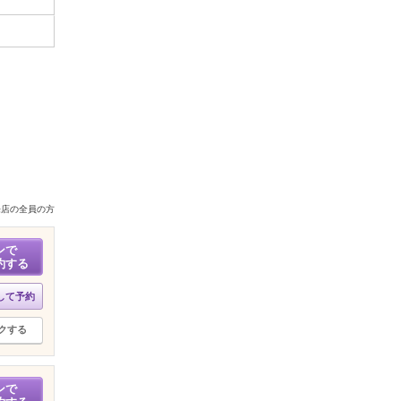
来店の全員の方
ンで
約する
して予約
クする
ンで