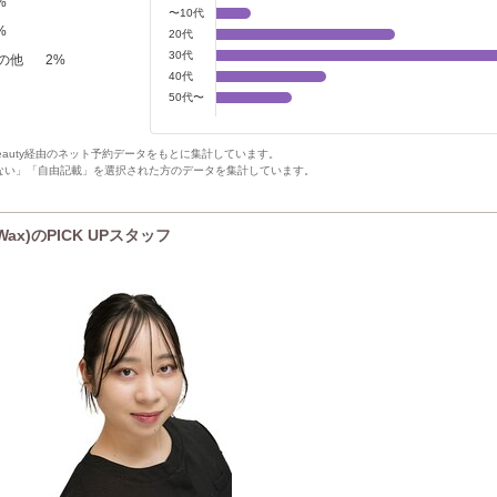
%
〜10代
%
20代
30代
の他
2
%
40代
50代〜
Beauty経由のネット予約データをもとに集計しています。
ない」「自由記載」を選択された方のデータを集計しています。
ax)のPICK UPスタッフ