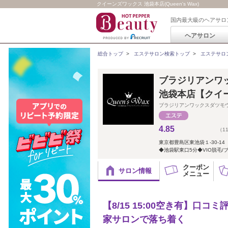
クイーンズワックス 池袋本店(Queen's Wax)
国内最大級のヘアサロ
ヘアサロン
総合トップ
>
エステサロン検索トップ
>
エステサロ
ブラジリアンワック
池袋本店【クイ
ブラジリアンワックスダツモ
4.85
（1
東京都豊島区東池袋１-30-1
◆池袋駅東口5分◆VIO脱毛/
クーポン
サロン情報
メニュー
【8/15 15:00空き有】口コミ
家サロンで落ち着く