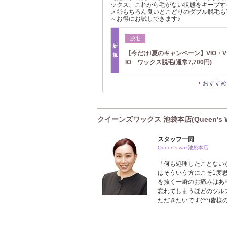
ックス、これから毛がない状態をキープす
メ◎もちろん良いとこどりのダブル脱毛も可!!
～お得にお試しできます♪
脱毛
新
【今だけ!夏のキャンペーン】VIO・
規
IO ワックス脱毛(通常7,700円)
おすすめ
クイーンズワックス 池袋本店(Queen's 
スタッフ一同
Queen's wax池袋本店
「何も処理したことない
はそういう方にこそ1度
を抜く一瞬のお痛みはあ
忘れてしまうほどのツル
ただきたいです(^^)皆