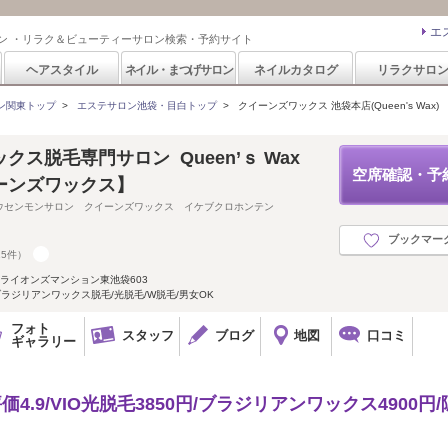
エ
ン ・リラク＆ビューティーサロン検索・予約サイト
ヘアスタイル
ネイル・まつげサロン
ネイルカタログ
リラクサロ
ン関東トップ
>
エステサロン池袋・目白トップ
>
クイーンズワックス 池袋本店(Queen's Wax)
ス脱毛専門サロン Queen’ｓ Wax
空席確認・予
ーンズワックス】
ウセンモンサロン クイーンズワックス イケブクロホンテン
ブックマー
15件）
4 ライオンズマンション東池袋603
ブラジリアンワックス脱毛/光脱毛/W脱毛/男女OK
フォト
スタッフ
ブログ
地図
口コミ
ギャラリー
評価4.9/VIO光脱毛3850円/ブラジリアンワックス4900円