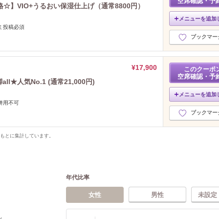
空席確認・予
☆】VIO+うるおい保湿仕上げ（通常8800円）
メニューを追加
ミ投稿必須
ブックマー
¥17,900
このクーポ
空席確認・予
l★人気No.1 (通常21,000円)
メニューを追加
併用不可
ブックマー
をもとに集計しています。
年代比率
女性
男性
未設定