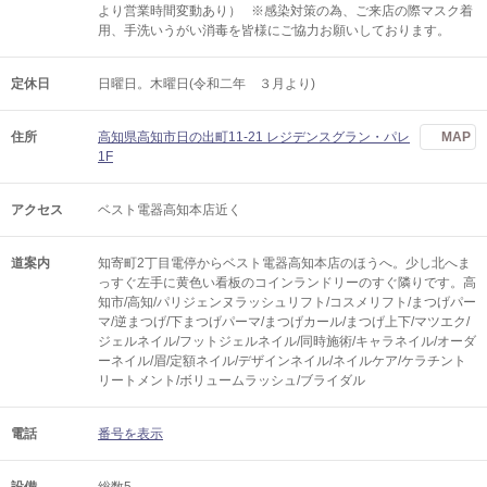
より営業時間変動あり） ※感染対策の為、ご来店の際マスク着
用、手洗いうがい消毒を皆様にご協力お願いしております。
定休日
日曜日。木曜日(令和二年 ３月より)
住所
高知県高知市日の出町11-21 レジデンスグラン・パレ
MAP
1F
アクセス
ベスト電器高知本店近く
道案内
知寄町2丁目電停からベスト電器高知本店のほうへ。少し北へま
っすぐ左手に黄色い看板のコインランドリーのすぐ隣りです。高
知市/高知/パリジェンヌラッシュリフト/コスメリフト/まつげパー
マ/逆まつげ/下まつげパーマ/まつげカール/まつげ上下/マツエク/
ジェルネイル/フットジェルネイル/同時施術/キャラネイル/オーダ
ーネイル/眉/定額ネイル/デザインネイル/ネイルケア/ケラチント
リートメント/ボリュームラッシュ/ブライダル
電話
番号を表示