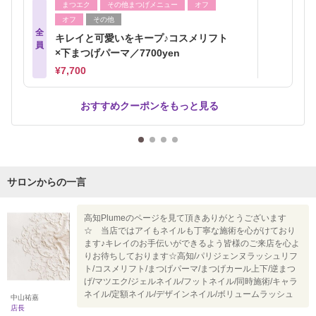
まつエク
その他まつげメニュー
オフ
オフ
その他
全
キレイと可愛いをキープ♪コスメリフト
員
×下まつげパーマ／7700yen
¥7,700
おすすめクーポンをもっと見る
サロンからの一言
高知Plumeのページを見て頂きありがとうございます
☆ 当店ではアイもネイルも丁寧な施術を心がけており
ます♪キレイのお手伝いができるよう皆様のご来店を心よ
りお待ちしております☆高知/パリジェンヌラッシュリフ
ト/コスメリフト/まつげパーマ/まつげカール上下/逆まつ
げ/マツエク/ジェルネイル/フットネイル/同時施術/キャラ
ネイル/定額ネイル/デザインネイル/ボリュームラッシュ
中山祐嘉
店長