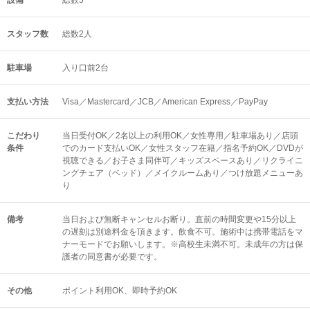
設備
総数5
スタッフ数
総数2人
駐車場
入り口前2台
支払い方法
Visa／Mastercard／JCB／American Express／PayPay
こだわり
当日受付OK／2名以上の利用OK／女性専用／駐車場あり／店頭
条件
でのカード支払いOK／女性スタッフ在籍／指名予約OK／DVDが
視聴できる／お子さま同伴可／キッズスペースあり／リクライニ
ングチェア（ベッド）／メイクルームあり／つけ放題メニューあ
り
備考
当日および無断キャンセルお断り。直前の時間変更や15分以上
の遅刻は別途料金を頂きます。飲食不可。施術中は携帯電話をマ
ナーモードでお願いします。※高校生未満不可。未成年の方は保
護者の同意書が必要です。
その他
ポイント利用OK
即時予約OK