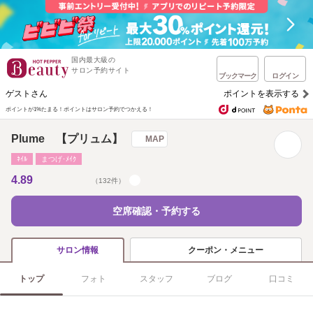
国内最大級の
サロン予約サイト
ブックマーク
ログイン
ゲストさん
ポイントを表示する
ポイントが1%たまる！
ポイントはサロン予約でつかえる！
Plume 【プリュム】
MAP
ﾈｲﾙ
まつげ･ﾒｲｸ
4.89
（132件）
空席確認・予約する
クーポン・メニュー
サロン情報
トップ
フォト
スタッフ
ブログ
口コミ