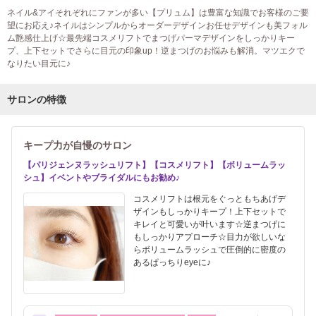
ネイル&アイそれぞれにファンが多い【プリュム】は豊富な知識でお客様のご要
望にお応え♪ネイルはシンプルからオーダーデザインお任せデザインも美フォル
ム艶感仕上げ☆最先端コスメリフトでまつげパーマデザインをしっかりキー
プ、上下セットでさらに目元の印象up！逆まつげのお悩みも解消。マツエクで
なりたい目元に♪
サロンの特徴
キープ力が自慢のサロン
【パリジェンヌラッシュリフト】【コスメリフト】【ボリュームラッ
シュ】イベントやブライダルにもお勧め♪
コスメリフトは根元をぐっともちあげデ
ザインもしっかりキープ！上下セットで
キレイと可愛いが叶います☆逆まつげに
もしっかりアプローチ☆目力が欲しいな
らボリュームラッシュで圧倒的に密度の
あるぱっちりeyeに♪