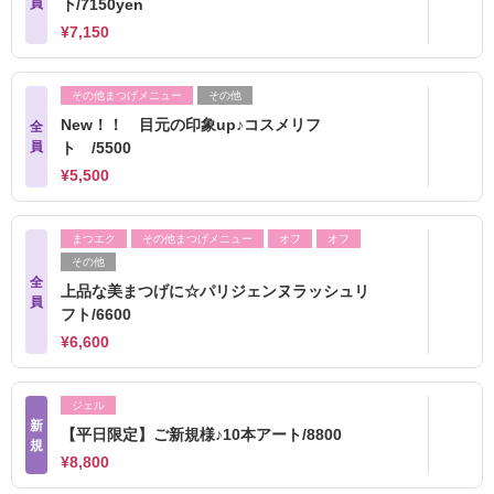
員
下/7150yen
¥7,150
その他まつげメニュー
その他
New！！ 目元の印象up♪コスメリフ
全
員
ト /5500
¥5,500
まつエク
その他まつげメニュー
オフ
オフ
その他
全
上品な美まつげに☆パリジェンヌラッシュリ
員
フト/6600
¥6,600
ジェル
新
【平日限定】ご新規様♪10本アート/8800
規
¥8,800