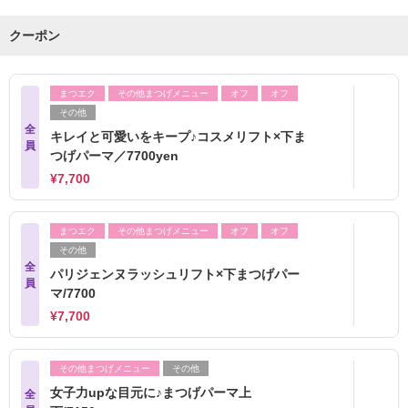
クーポン
まつエク
その他まつげメニュー
オフ
オフ
その他
全
キレイと可愛いをキープ♪コスメリフト×下ま
員
つげパーマ／7700yen
¥7,700
まつエク
その他まつげメニュー
オフ
オフ
その他
全
パリジェンヌラッシュリフト×下まつげパー
員
マ/7700
¥7,700
その他まつげメニュー
その他
女子力upな目元に♪まつげパーマ上
全