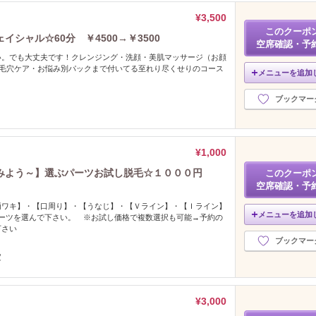
¥3,500
このクーポ
シャル☆60分 ￥4500→￥3500
空席確認・予
い。でも大丈夫です！クレンジング・洗顔・美肌マッサージ（お顔
波毛穴ケア・お悩み別パックまで付いてる至れり尽くせりのコース
メニューを追加
ブックマー
¥1,000
みよう～】選ぶパーツお試し脱毛☆１０００円
このクーポ
空席確認・予
両ワキ】・【口周り】・【うなじ】・【Ｖライン】・【Ｉライン】
メニューを追加
パーツを選んで下さい。 ※お試し価格で複数選択も可能→予約の
下さい
ブックマー
定
¥3,000