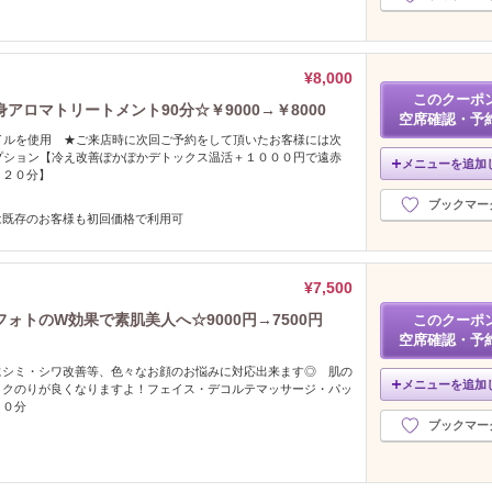
¥8,000
このクーポ
ロマトリートメント90分☆￥9000→￥8000
空席確認・予
イルを使用 ★ご来店時に次回ご予約をして頂いたお客様には次
プション【冷え改善ぽかぽかデトックス温活＋１０００円で遠赤
メニューを追加
。２０分】
ブックマー
は既存のお客様も初回価格で利用可
¥7,500
ォトのW効果で素肌美人へ☆9000円→7500円
このクーポ
空席確認・予
にシミ・シワ改善等、色々なお顔のお悩みに対応出来ます◎ 肌の
メニューを追加
イクのりが良くなりますよ！フェイス・デコルテマッサージ・パッ
８０分
ブックマー