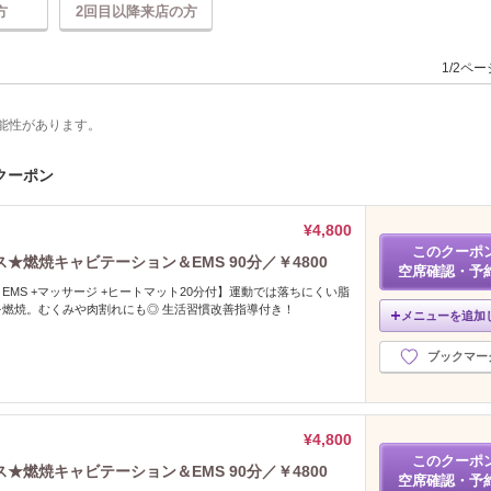
方
2回目以降来店の方
1/2ペ
能性があります。
のクーポン
¥4,800
このクーポ
燃焼キャビテーション＆EMS 90分／￥4800
空席確認・予
EMS +マッサージ +ヒートマット20分付】運動では落ちにくい脂
燃焼。むくみや肉割れにも◎ 生活習慣改善指導付き！
メニューを追加
ブックマー
¥4,800
このクーポ
燃焼キャビテーション＆EMS 90分／￥4800
空席確認・予