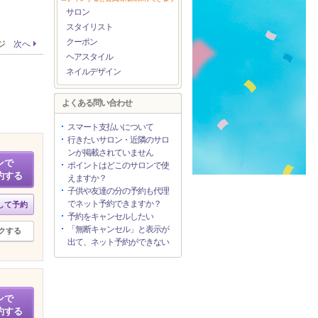
サロン
スタイリスト
クーポン
ージ
次へ
ヘアスタイル
ネイルデザイン
よくある問い合わせ
スマート支払いについて
行きたいサロン・近隣のサロ
ンが掲載されていません
ンで
ポイントはどこのサロンで使
約する
えますか？
子供や友達の分の予約も代理
でネット予約できますか？
して予約
予約をキャンセルしたい
「無断キャンセル」と表示が
クする
出て、ネット予約ができない
ンで
約する