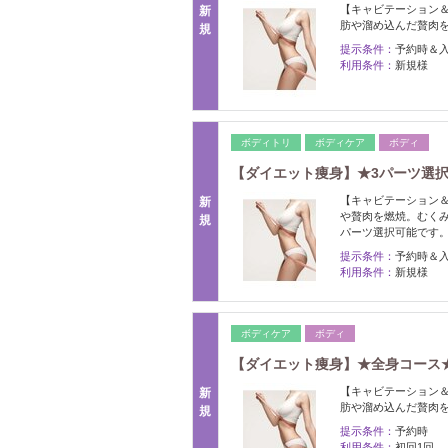
【キャビテーション＆
新
肪や溜め込んだ贅肉を
規
提示条件：
予約時＆
利用条件：
新規様
ボディトリ
ボディケア
ボディ
【ダイエット痩身】★3パーツ選択★
【キャビテーション＆
新
や贅肉を燃焼。むくみ
規
パーツ選択可能です
提示条件：
予約時＆
利用条件：
新規様
ボディケア
ボディ
【ダイエット痩身】★全身コース★燃
【キャビテーション＆
新
肪や溜め込んだ贅肉を
規
提示条件：
予約時
利用条件：
初回1回