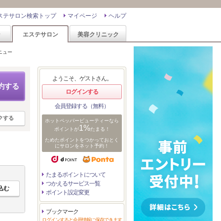
ステサロン検索トップ
マイページ
ヘルプ
ン
エステサロン
美容クリニック
ニュー
ようこそ、ゲストさん。
約する
ログインする
会員登録する（無料）
クする
ホットペッパービューティーなら
1%
ポイントが
たまる！
ためたポイントをつかっておとく
にサロンをネット予約！
たまるポイントについて
つかえるサービス一覧
ポイント設定変更
ブックマーク
ログインすると会員情報に保存できます