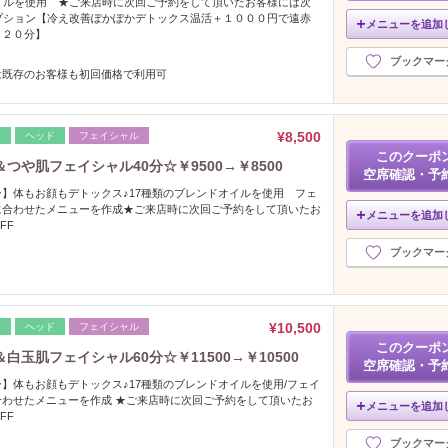
イルを使用 ★ご来店時に次回ご予約をして頂いたお客様には次
プション【冷え改善ぽかぽかデトックス温活＋１０００円で遠赤
メニューを追加
。２０分】
ブックマー
は既存のお客様も初回価格で利用可
¥8,500
レ
ヘッド
フェイシャル
このクーポ
や肌フェイシャル40分☆￥9500→￥8500
空席確認・予
】体もお顔もデトックス♪17種類のブレンドオイルを使用 フェ
に合わせたメニューを作成★ご来店時に次回ご予約をして頂いたお
メニューを追加
OFF
ブックマー
¥10,500
レ
ヘッド
フェイシャル
このクーポ
玉肌フェイシャル60分☆￥11500→￥10500
空席確認・予
】体もお顔もデトックス♪17種類のブレンドオイルを使用/フェイ
わせたメニューを作成 ★ご来店時に次回ご予約をして頂いたお
メニューを追加
OFF
ブックマー