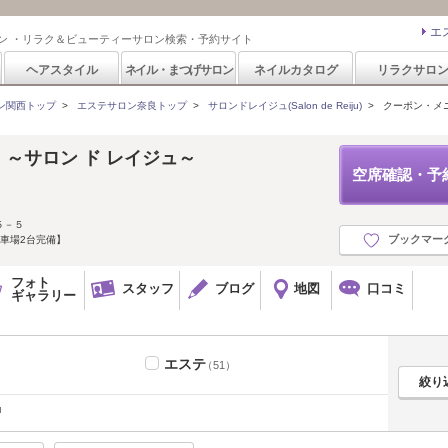
エ
ン ・リラク＆ビューティーサロン検索・予約サイト
ヘアスタイル
ネイル・まつげサロン
ネイルカタログ
リラクサロ
ン関西トップ
>
エステサロン奈良トップ
>
サロンドレイジュ(Salon de Reiju)
>
クーポン・メ
iju ～サロン ド レイジュ～
空席確認・予
５－５
ブックマー
車場2台完備】
フォト
スタッフ
ブログ
地図
口コミ
ギャラリー
エステ
（51）