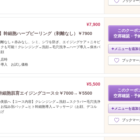
ブックマー
¥7,900
このクーポ
】幹細胞ハーブピーリング（剥離なし）￥7900
空席確認・予
剥離なし＋赤みなし、シミ、シワを防ぎ、エイジングケア＋ニキビ
イクも可能！クレンジング→洗顔→毛穴洗浄→ハーブ導入→保水パ
メニューを追加
整顔
入店時
ブックマー
ー導入 お試し価格
¥5,500
このクーポ
細胞肌育エイジングコース☆￥7000→￥5500
空席確認・予
の美肌へ【コース内容】クレンジング→洗顔→スクラバー毛穴洗浄
→お悩み別パック→ヒト幹細胞導入→マッサージ（お顔、デコル
メニューを追加
上げ
ブックマー