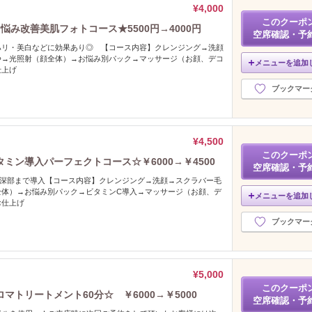
¥4,000
このクーポ
悩み改善美肌フォトコース★5500円→4000円
空席確認・予
ハリ・美白などに効果あり◎ 【コース内容】クレンジング→洗顔
浄→光照射（顔全体）→お悩み別パック→マッサージ（お顔、デコ
メニューを追加
仕上げ
ブックマー
¥4,500
このクーポ
ミン導入パーフェクトコース☆￥6000→￥4500
空席確認・予
肌深部まで導入【コース内容】クレンジング→洗顔→スクラバー毛
全体）→お悩み別パック→ビタミンC導入→マッサージ（お顔、デ
メニューを追加
お仕上げ
ブックマー
¥5,000
このクーポ
トリートメント60分☆ ￥6000→￥5000
空席確認・予