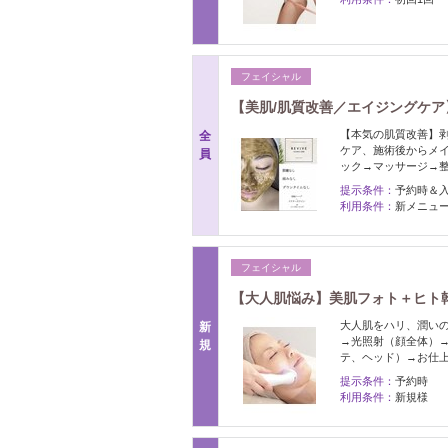
フェイシャル
【美肌/肌質改善／エイジングケア
【本気の肌質改善】
全
ケア、施術後からメ
員
ック→マッサージ→
提示条件：
予約時＆
利用条件：
新メニュ
フェイシャル
【大人肌悩み】美肌フォト＋ヒト幹
大人肌をハリ、潤い
新
→光照射（顔全体）
規
テ、ヘッド）→お仕
提示条件：
予約時
利用条件：
新規様