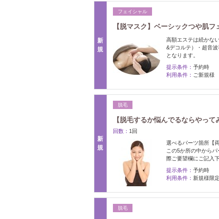
フェイシャル
【脱マスク】ベーシックつや肌フェイ
高額エステは続かな
新
&デコルテ）・超音
規
となります。
提示条件：
予約時
利用条件：
ご新規様
脱毛
【脱毛するか悩んでるならやって
回数：
1回
新
選べるパーツ箇所【
規
この5か所の中から
際ご要望欄にご記入
提示条件：
予約時
利用条件：
新規様限
脱毛