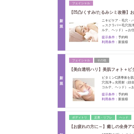
フェイシャル
【凹凸/くすみ/たるみシミ改善】お
ニキビケア・毛穴・
新
→スクラバー毛穴洗
規
ルテ、ヘッド）→お
提示条件：
予約時
利用条件：
新規様
フェイシャル
その他
【美白透明ハリ】美肌フォト＋ビタ
ビタミンC誘導体を
新
穴洗浄→光照射（顔
規
コルテ、ヘッド）→
提示条件：
予約時
利用条件：
新規様
ボディトリ
足裏・リフレ
ヘッド
【お疲れの方に～】癒しの全身アロマ