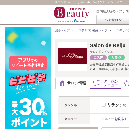
サロンドレイジュ(Salon de Reiju)のクーポン・メニュー
国内最大級のヘアサロ
ヘアサロン
総合トップ
>
エステサロン検索トップ
>
エステサロ
Salon de Re
サロンドレイジュ
奈良県磯城郡田原本町三笠１
近鉄田原本駅から徒歩6分【駐
クーポン
サロン情報
メニュー
リラク
ジャンル
（10）
メニュー
メニューを絞る