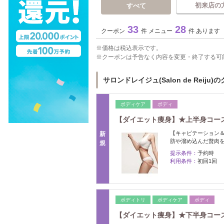
初来店の
すべて
33
28
クーポン
件 メニュー
件 あります
価格は税込表示です。
クーポンは予告なく内容を変更・終了する可
サロンドレイジュ(Salon de Reiju)
ボディケア
ボディ
【ダイエット痩身】★上半身コース★
【キャビテーション＆
新
肪や溜め込んだ贅肉を
規
提示条件：
予約時
利用条件：
初回1回
ボディトリ
ボディケア
ボディ
【ダイエット痩身】★下半身コース★