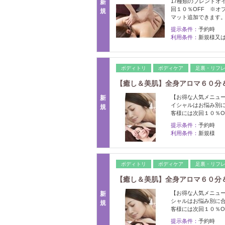
17種類のブレンドオ
新
回１０％OFF ※オ
規
マット追加できます
提示条件：
予約時
利用条件：
新規様又
ボディトリ
ボディケア
足裏・リフ
【癒し＆美肌】全身アロマ６０分＆つ
【お得な人気メニュー
新
イシャルはお悩み別
規
客様には次回１０％
提示条件：
予約時
利用条件：
新規様
ボディトリ
ボディケア
足裏・リフ
【癒し＆美肌】全身アロマ６０分＆白
【お得な人気メニュー
新
シャルはお悩み別に合
規
客様には次回１０％
提示条件：
予約時