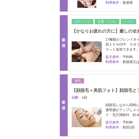
利用条件：
新規様
ボディトリ
足裏・リフレ
ヘッド
【かなりお疲れの方に】癒しの全身ア
17種類のブレンドオ
新
回１０％OFF ※オ
規
マット追加できます
提示条件：
予約時
利用条件：
新規様又
脱毛
【顔脱毛＋美肌フォト】顔脱毛とフ
回数：
1回
新
顔脱毛しながら同時
規
透明感がアップしメ
ク・毛穴掃除付 約
提示条件：
予約時
利用条件：
初回1回