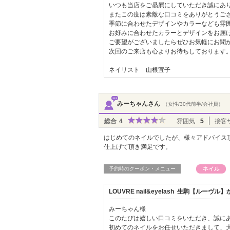
いつも当店をご贔屓にしていただき誠にあ
またこの度は素敵な口コミをありがとうご
季節に合わせたデザインやカラーなども雰
お好みに合わせたカラーとデザインをお届
ご要望がございましたらぜひお気軽にお聞
次回のご来店も心よりお待ちしております
ネイリスト 山根宜子
みーちゃんさん
（女性/30代前半/会社員）
総合
4
雰囲気
5
接客
はじめてのネイルでしたが、様々アドバイス
仕上げて頂き満足です。
予約時のクーポン・メニュー
LOUVRE nail&eyelash 生駒【ルー
みーちゃん様
このたびは嬉しい口コミをいただき、誠に
初めてのネイルをお任せいただきまして、