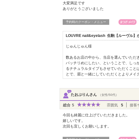
大変満足です
ありがとうございました
予約時のクーポン・メニュー
LOUVRE nail&eyelash 生駒【ルー
じゅんじゅん様
数あるお店の中から、当店を選んでいただ
パッチリめにしたい、ということで、しっ
るナチュラルタイプもさせていただくこと
とで、眉と一緒にしていただくとよりメイ
たおぷりんさん
（女性/50代）
総合
5
雰囲気
5
接客
今回も綺麗に仕上げていただきました。
嬉しいです。
次回も宜しくお願いします。