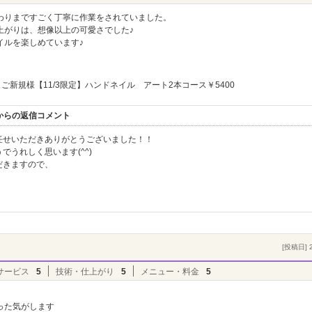
わりまですごく丁寧に作業をされていました。
上がりは、想像以上の可愛さでした♪
イルを楽しめています♪
ご新規様【11/3限定】ハンドネイル アート2本コース￥5400
ヴル】からの返信コメント
任せいただきありがとうございました！！
うれしく思います(^^)
だきますので、
[投稿日] 2
サービス
5
技術・仕上がり
5
メニュー・料金
5
った気がします