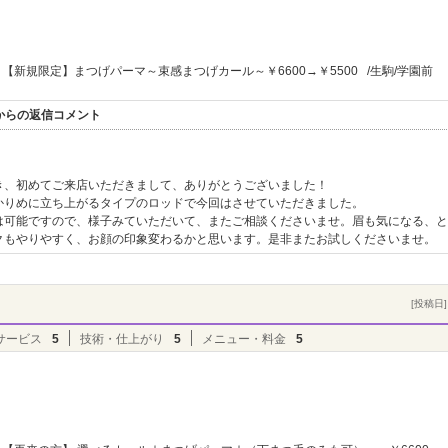
【新規限定】まつげパーマ～束感まつげカール～￥6600→￥5500 /生駒/学園前
ヴル】からの返信コメント
き、初めてご来店いただきまして、ありがとうございました！
かりめに立ち上がるタイプのロッドで今回はさせていただきました。
は可能ですので、様子みていただいて、またご相談くださいませ。眉も気になる、と
クもやりやすく、お顔の印象変わるかと思います。是非またお試しくださいませ。
[投稿日] 
サービス
5
技術・仕上がり
5
メニュー・料金
5