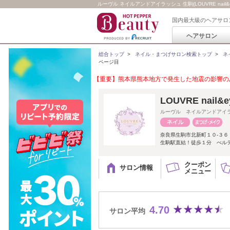
ルーヴル ネイルアンドアイラッシュ 生駒(LOUVRE nail&ey
国内最大級のヘアサロ
ヘアサロン
総合トップ
>
ネイル・まつげサロン検索トップ
>
ネ
ページ目
【重要】熊本県熊本地方で発生した地震の影響のあ
LOUVRE nail
ルーヴル ネイルアンドアイ
奈良県生駒市北新町１０-３６
生駒駅直結！徒歩１分 べル
クーポン
サロン情報
メニュー
4.70
サロン平均