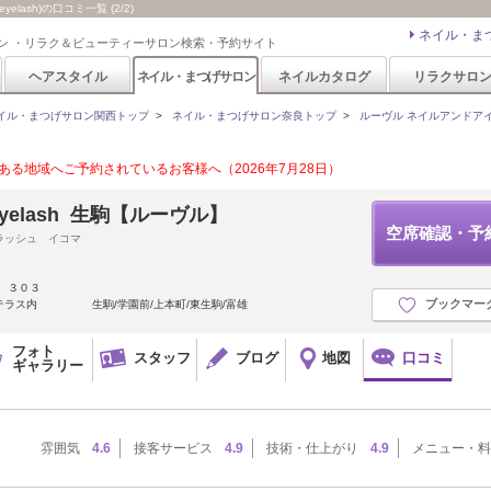
elash)の口コミ一覧 (2/2)
ネイル・ま
ン ・リラク＆ビューティーサロン検索・予約サイト
ヘアスタイル
ネイル・まつげサロン
ネイルカタログ
リラクサロ
イル・まつげサロン関西トップ
>
ネイル・まつげサロン奈良トップ
>
ルーヴル ネイルアンドアイラッシ
る地域へご予約されているお客様へ（2026年7月28日）
&eyelash 生駒【ルーヴル】
空席確認・予
ラッシュ イコマ
 ３０３
ブックマー
テラス内 生駒/学園前/上本町/東生駒/富雄
フォト
スタッフ
ブログ
地図
口コミ
ギャラリー
雰囲気
4.6
接客サービス
4.9
技術・仕上がり
4.9
メニュー・料