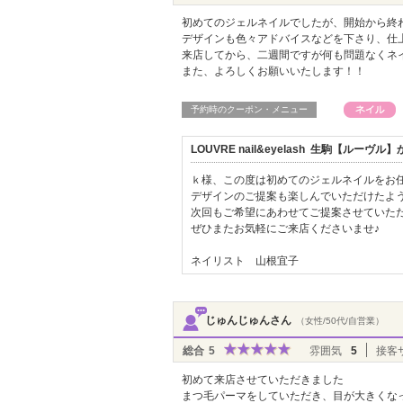
初めてのジェルネイルでしたが、開始から終
デザインも色々アドバイスなどを下さり、仕
来店してから、二週間ですが何も問題なくネ
また、よろしくお願いいたします！！
予約時のクーポン・メニュー
LOUVRE nail&eyelash 生駒【ルー
ｋ様、この度は初めてのジェルネイルをお
デザインのご提案も楽しんでいただけたようで
次回もご希望にあわせてご提案させていた
ぜひまたお気軽にご来店くださいませ♪
ネイリスト 山根宜子
じゅんじゅんさん
（女性/50代/自営業）
総合
5
雰囲気
5
接客
初めて来店させていただきました
まつ毛パーマをしていただき、目が大きくな