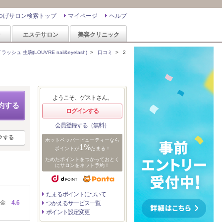
つげサロン検索トップ
マイページ
ヘルプ
ン
エステサロン
美容クリニック
ュ 生駒(LOUVRE nail&eyelash)
>
口コミ
>
2
ようこそ、ゲストさん。
約する
ログインする
会員登録する（無料）
クする
ホットペッパービューティーなら
1%
ポイントが
たまる！
ためたポイントをつかっておとく
にサロンをネット予約！
たまるポイントについて
金
4.6
つかえるサービス一覧
ポイント設定変更