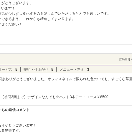
りがとうございます。
ざいます！
囲気が少しずつ変化するのを楽しんでいただけるととでも嬉しいです。
けできるよう、これからも精進してまいります。
かせください！
。
[投稿日] 2
サービス
5
技術・仕上がり
5
メニュー・料金
3
頂きありがとうございました。オフィスネイルで限られた色の中でも、すごくな華
【初回3回まで】デザインなんでも☆ハンド3本アートコース￥8500
ヴル】からの返信コメント
ありがとうございます！
大変光栄です。