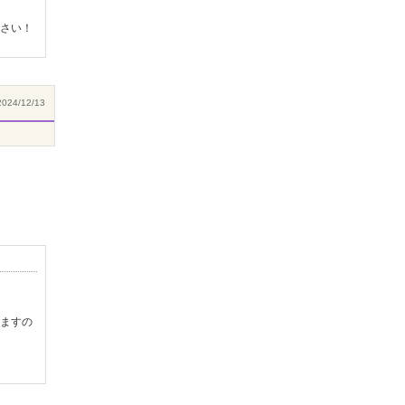
さい！
024/12/13
ますの