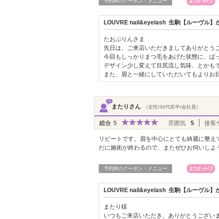
予約時のクーポン・メニュー
LOUVRE nail&eyelash 生駒【ルー
たおぷりんさま
先日は、ご来店いただきましてありがとう
今回もしっかりまつ毛をあげた状態に、ぱっち
デザイン少し変えて目尻流し気味、とかも
また、眉と一緒にしていただいてもよりお
またりさん
（女性/30代前半/会社員）
総合
5
雰囲気
5
接客
リピートです。眉を中心にとても綺麗に整え
だに施術が終わるので、またぜひお伺いしよ
予約時のクーポン・メニュー
LOUVRE nail&eyelash 生駒【ルー
またり様
いつもご来店いただき、ありがとうござい