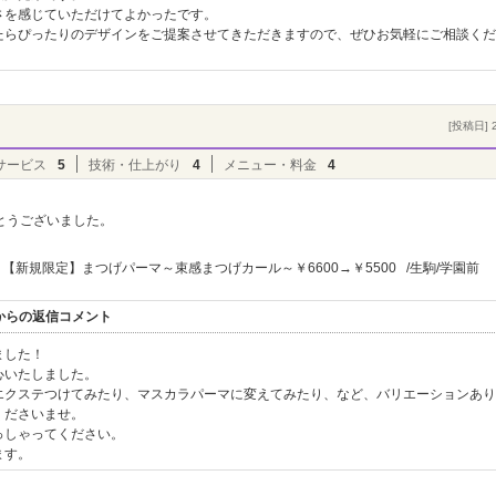
さを感じていただけてよかったです。
たらぴったりのデザインをご提案させてきただきますので、ぜひお気軽にご相談くだ
。
[投稿日] 2
サービス
5
技術・仕上がり
4
メニュー・料金
4
とうございました。
【新規限定】まつげパーマ～束感まつげカール～￥6600→￥5500 /生駒/学園前
ヴル】からの返信コメント
ました！
心いたしました。
エクステつけてみたり、マスカラパーマに変えてみたり、など、バリエーションあり
くださいませ。
っしゃってください。
ます。