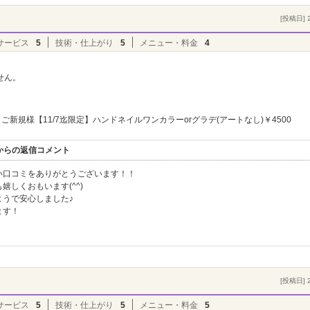
[投稿日] 2
サービス
5
技術・仕上がり
5
メニュー・料金
4
せん。
ご新規様【11/7迄限定】ハンドネイルワンカラーorグラデ(アートなし)￥4500
ヴル】からの返信コメント
い口コミをありがとうございます！！
しくおもいます(^^)
うで安心しました♪
ます！
[投稿日] 2
サービス
5
技術・仕上がり
5
メニュー・料金
5