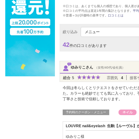
※口コミは、あくまでも個人の感想であり、個人差が
※口コミの平均点は直近1年間の集計となります。
平均
※普通＝3が評価時の基準です。
口コミとは
絞り込み
メニュー
42
件の口コミがあります
ゆみりこさん
（女性/40代/会社員）
総合
5
雰囲気
4
接客
今回は冬らしくとリクエストをさせていただ
た。カラーも絶妙でとても気に入っており、
丁寧さと技術で信頼しております。
予約時のクーポン・メニュー
LOUVRE nail&eyelash 生駒【ルー
ゆみりこ様