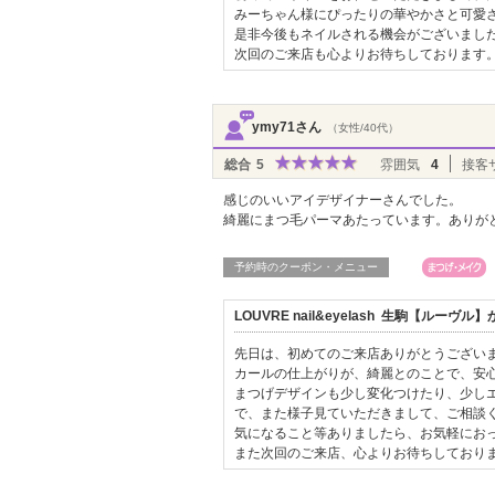
みーちゃん様にぴったりの華やかさと可愛
是非今後もネイルされる機会がございまし
次回のご来店も心よりお待ちしております
ymy71さん
（女性/40代）
総合
5
雰囲気
4
接客
感じのいいアイデザイナーさんでした。
綺麗にまつ毛パーマあたっています。ありが
予約時のクーポン・メニュー
LOUVRE nail&eyelash 生駒【ルー
先日は、初めてのご来店ありがとうござい
カールの仕上がりが、綺麗とのことで、安
まつげデザインも少し変化つけたり、少し
で、また様子見ていただきまして、ご相談
気になること等ありましたら、お気軽にお
また次回のご来店、心よりお待ちしており