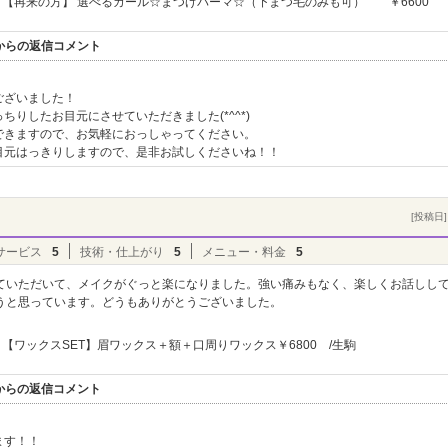
【再来の方】 選べるカール☆まつげパーマ☆（下まつ毛のみも可） ￥6600
ヴル】からの返信コメント
ございました！
りしたお目元にさせていただきました(*^^*)
できますので、お気軽におっしゃってください。
目元はっきりしますので、是非お試しくださいね！！
[投稿日] 
サービス
5
技術・仕上がり
5
メニュー・料金
5
ていただいて、メイクがぐっと楽になりました。強い痛みもなく、楽しくお話しし
うと思っています。どうもありがとうございました。
【ワックスSET】眉ワックス＋額＋口周りワックス￥6800 /生駒
ヴル】からの返信コメント
ます！！