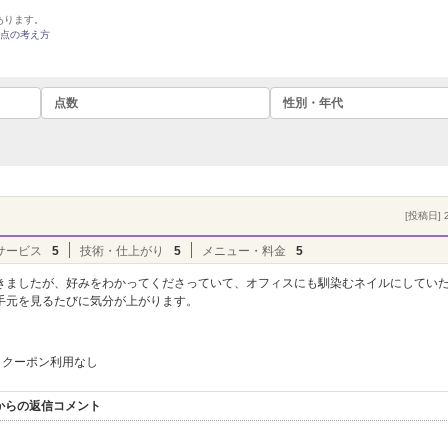
あります。
点の考え方
点数
性別・年代
[投稿日] 2
サービス
5
技術・仕上がり
5
メニュー・料金
5
きましたが、好みをわかってくださっていて、オフィスにも馴染むネイルにしてい
手元を見るたびに気分が上がります。
クーポン利用なし
ヴル】からの返信コメント