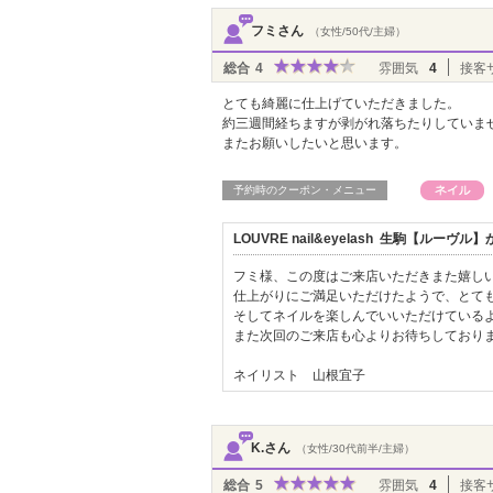
フミさん
（女性/50代/主婦）
総合
4
雰囲気
4
接客
とても綺麗に仕上げていただきました。
約三週間経ちますが剥がれ落ちたりしていま
またお願いしたいと思います。
予約時のクーポン・メニュー
LOUVRE nail&eyelash 生駒【ルー
フミ様、この度はご来店いただきまた嬉し
仕上がりにご満足いただけたようで、とても嬉
そしてネイルを楽しんでいいただけているよ
また次回のご来店も心よりお待ちしており
ネイリスト 山根宜子
K.さん
（女性/30代前半/主婦）
総合
5
雰囲気
4
接客