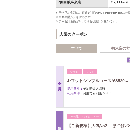
2回目以降来店
¥6,000～¥6
※平均予約金額は、直近1年間のHOT PEPPER Bea
※回数券購入分を含みます。
※予約合計金額が0円の場合は集計対象外です。
人気のクーポン
すべて
初来店の方
ジェル
フット
Jrフットシンプルコース￥3520→￥
全
提示条件：
予約時＆入店時
員
利用条件：
何度でも利用ＯＫ！
その他まつげメニュー
【ご新規様】人気No2 まつげ
新