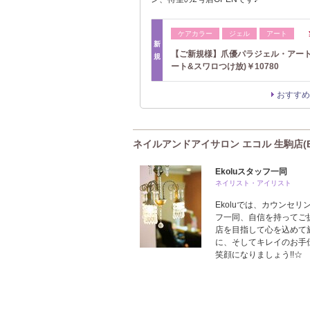
ケアカラー
ジェル
アート
新
【ご新規様】爪優パラジェル・アート
規
ート&スワロつけ放)￥10780
おすすめ
ネイルアンドアイサロン エコル 生駒店(E
Ekoluスタッフ一同
ネイリスト・アイリスト
Ekoluでは、カウンセ
フ一同、自信を持ってご
店を目指して心を込めて
に、そしてキレイのお手伝
笑顔になりましょう!!☆