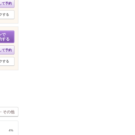
して予約
クする
ンで
約する
して予約
クする
・その他
4%