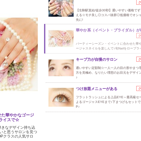
【生駒駅直結/徒歩30秒】通いやすい価格でず
える☆モチ良し◎コスパ抜群◎低価格でオシ
先に!
華やか系（イベント・ブライダル）が
パーティーシーズン・イベントに合わせた華
ージャスネイルを楽しんで♪旬Nailをロープラ
キープ力が自慢のサロン
通いやすい定額制☆一人一人の目の形やまつ
方を見極め、なりたい理想のお目元をデザイ
♪
つけ放題メニューがある
フラットラッシュによる上品EYE～最高級セ
よるゴージャスEYEまで♪下まつげもセットで
P♪
せた華やかなゴージ
プライスで☆
好きなデザイン持ち込
いと思うサロンを見つ
OPクラスの人気サロ