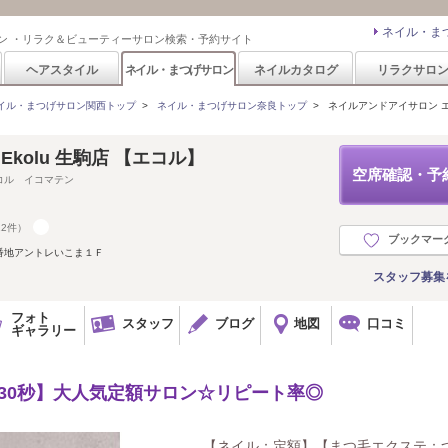
ネイル・ま
ン ・リラク＆ビューティーサロン検索・予約サイト
ヘアスタイル
ネイル・まつげサロン
ネイルカタログ
リラクサロ
イル・まつげサロン関西トップ
>
ネイル・まつげサロン奈良トップ
>
ネイルアンドアイサロン エコ
on Ekolu 生駒店 【エコル】
空席確認・予
コル イコマテン
12件）
ブックマー
番地アントレいこま１Ｆ
スタッフ募集
フォト
スタッフ
ブログ
地図
口コミ
ギャラリー
30秒】大人気定額サロン☆リピート率◎
【ネイル：定額】【まつ毛エクステ：