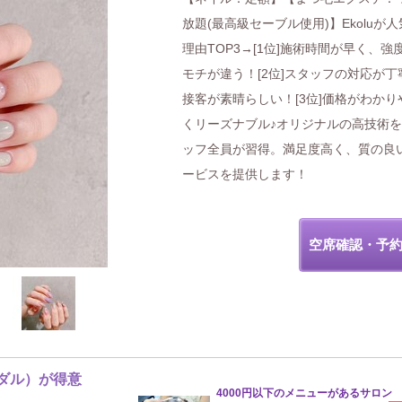
放題(最高級セーブル使用)】Ekoluが
理由TOP3→[1位]施術時間が早く、強
モチが違う！[2位]スタッフの対応が丁
接客が素晴らしい！[3位]価格がわかり
くリーズナブル♪オリジナルの高技術
ッフ全員が習得。満足度高く、質の良
ービスを提供します！
空席確認・予
ダル）が得意
4000円以下のメニューがあるサロン