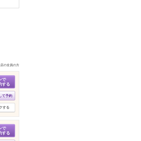
来店の全員の方
ンで
約する
して予約
クする
ンで
約する