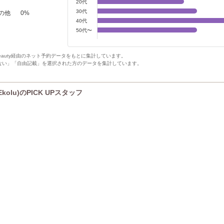
20代
30代
の他
0
%
40代
50代〜
Beauty経由のネット予約データをもとに集計しています。
ない」「自由記載」を選択された方のデータを集計しています。
lu)のPICK UPスタッフ