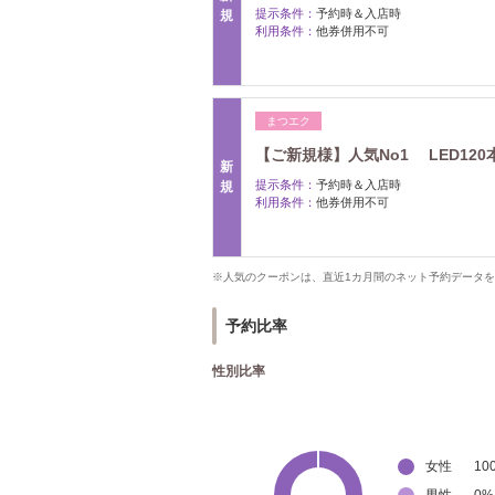
提示条件：
予約時＆入店時
規
利用条件：
他券併用不可
まつエク
【ご新規様】人気No1 LED1
新
提示条件：
予約時＆入店時
規
利用条件：
他券併用不可
※人気のクーポンは、直近1カ月間のネット予約データ
予約比率
性別比率
女性
10