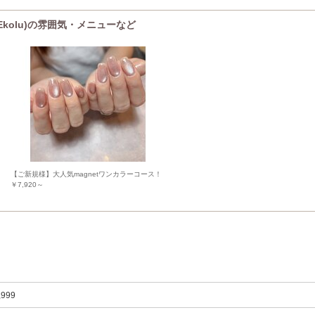
kolu)の雰囲気・メニューなど
【ご新規様】大人気magnetワンカラーコース！
￥7,920～
,999