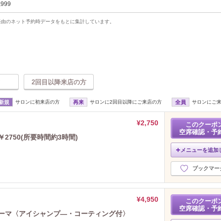
,999
uty経由のネット予約時データをもとに集計しています。
2回目以降来店の方
新規
サロンに初来店の方
再来
サロンに2回目以降にご来店の方
全員
サロンにご
¥2,750
このクーポ
空席確認・予
2750(所要時間約3時間)
メニューを追加
ブックマー
¥4,950
このクーポ
空席確認・予
パーマ〈アイシャンプ―・コーティング付〉