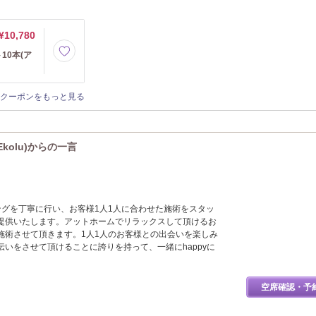
¥10,780
10本(ア
クーポンをもっと見る
kolu)からの一言
リングを丁寧に行い、お客様1人1人に合わせた施術をスタッ
提供いたします。アットホームでリラックスして頂けるお
施術させて頂きます。1人1人のお客様との出会いを楽しみ
いをさせて頂けることに誇りを持って、一緒にhappyに
空席確認・予