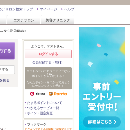
つげサロン検索トップ
マイページ
ヘルプ
ン
エステサロン
美容クリニック
ル 生駒店(Ekolu)
ようこそ、ゲストさん。
約する
ログインする
会員登録する（無料）
クする
ホットペッパービューティーなら
1%
ポイントが
たまる！
を見る
ためたポイントをつかっておとく
にサロンをネット予約！
たまるポイントについて
つかえるサービス一覧
ポイント設定変更
ブックマーク
つけ
ログインすると会員情報に保存できます