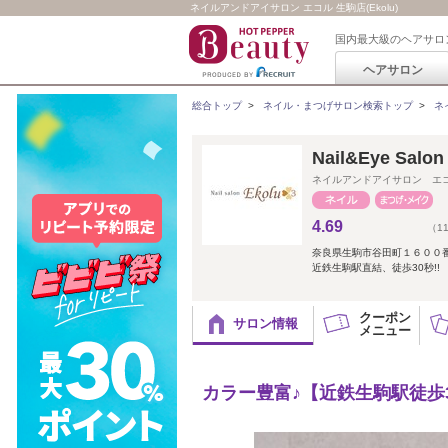
ネイルアンドアイサロン エコル 生駒店(Ekolu)
国内最大級のヘアサロ
ヘアサロン
総合トップ
>
ネイル・まつげサロン検索トップ
>
ネ
Nail&Eye Sal
ネイルアンドアイサロン エ
4.69
（1
奈良県生駒市谷田町１６００
近鉄生駒駅直結、徒歩30秒!!
クーポン
サロン情報
メニュー
カラー豊富♪【近鉄生駒駅徒歩