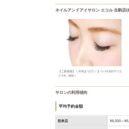
ネイルアンドアイサロン エコル 生駒店(E
【ご新規様】＼今旬まつげ♪／まつパ×LEDマツエ
ク￥8，888～
サロンの利用傾向
平均予約金額
初来店
¥6,000～¥6