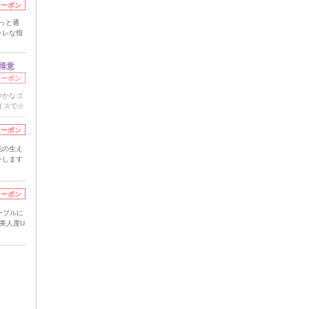
クーポン
っと通
ャレな指
得意
クーポン
やかなゴ
イスで☆
クーポン
毛の生え
ンします
クーポン
ーブルに
美人度U