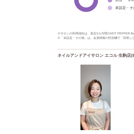
男性
0
%
未設定・そ
※サロンの利用傾向は、直近3カ月間のHOT PEPPER 
※「未設定・その他」は、会員情報の性別欄で「回答し
ネイルアンドアイサロン エコル 生駒店(Eko