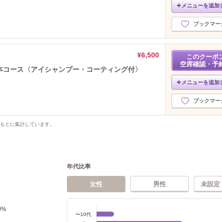
メニューを追加
ブックマー
¥6,500
このクーポ
空席確認・予
20本コース〈アイシャンプー・コーティング付〉
メニューを追加
ブックマー
をもとに集計しています。
年代比率
女性
男性
未設定
0
%
〜10代