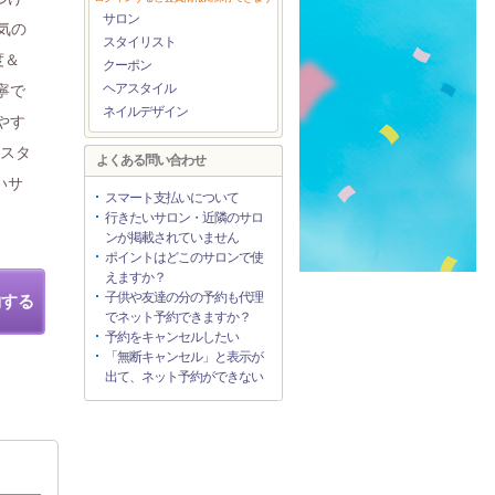
サロン
人気の
スタイリスト
度＆
クーポン
ヘアスタイル
寧で
ネイルデザイン
やす
をスタ
よくある問い合わせ
いサ
スマート支払いについて
行きたいサロン・近隣のサロ
ンが掲載されていません
ポイントはどこのサロンで使
えますか？
子供や友達の分の予約も代理
約する
でネット予約できますか？
予約をキャンセルしたい
「無断キャンセル」と表示が
出て、ネット予約ができない