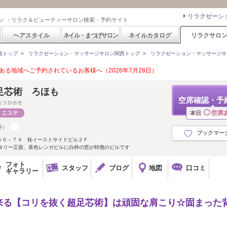
リラクゼーシ
ン ・リラク＆ビューティーサロン検索・予約サイト
ヘアスタイル
ネイル・まつげサロン
ネイルカタログ
リラクサロ
索トップ
>
リラクゼーション・マッサージサロン関西トップ
>
リラクゼーション・マッサージサ
る地域へご予約されているお客様へ（2026年7月28日）
足芯術 ろほも
空席確認・予
ュツロホモ
◯
空席
本日
件）
ブックマー
５０－７４ 桂イーストサイドビル２Ｆ
ータリー正面、茶色レンガビルに白枠の窓が特徴のビルです
フォト
スタッフ
ブログ
地図
口コミ
ギャラリー
来る【コリを抜く超足芯術】は頑固な肩こり☆固まった