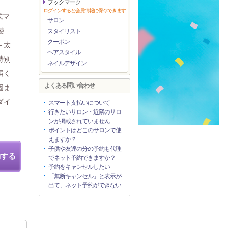
ブックマーク
ログインすると会員情報に保存できます
式マ
サロン
使
スタイリスト
クーポン
～太
ヘアスタイル
特別
ネイルデザイン
届く
よくある問い合わせ
固ま
ダイ
スマート支払いについて
行きたいサロン・近隣のサロ
ンが掲載されていません
ポイントはどこのサロンで使
えますか？
子供や友達の分の予約も代理
約する
でネット予約できますか？
予約をキャンセルしたい
「無断キャンセル」と表示が
出て、ネット予約ができない