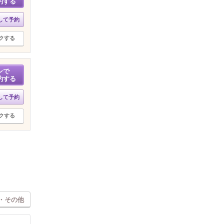
約する
して予約
クする
ンで
約する
して予約
クする
・その他