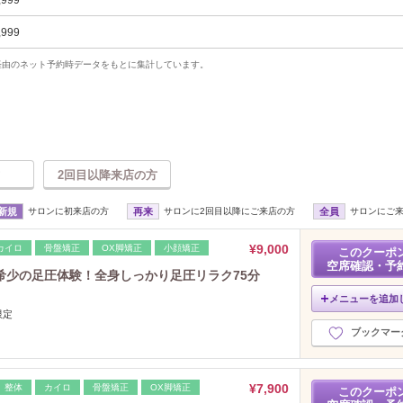
,999
,999
uty経由のネット予約時データをもとに集計しています。
2回目以降来店の方
新規
サロンに初来店の方
再来
サロンに2回目以降にご来店の方
全員
サロンにご
¥9,000
カイロ
骨盤矯正
OX脚矯正
小顔矯正
このクーポ
空席確認・予
希少の足圧体験！全身しっかり足圧リラク75分
メニューを追加
限定
ブックマー
¥7,900
整体
カイロ
骨盤矯正
OX脚矯正
このクーポ