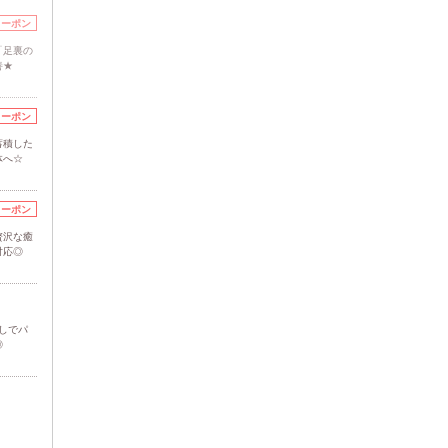
クーポン
「足裏の
善★
クーポン
蓄積した
体へ☆
クーポン
贅沢な癒
対応◎
しでパ
◎