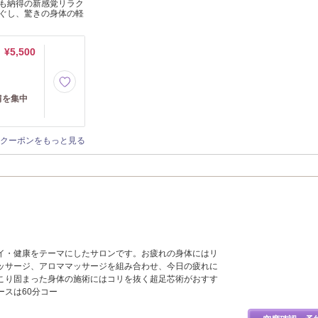
も納得の新感覚リラク
ぐし、驚きの身体の軽
¥5,500
肩を集中
クーポンをもっと見る
イ・健康をテーマにしたサロンです。お疲れの身体にはリ
ッサージ、アロママッサージを組み合わせ、今日の疲れに
こり固まった身体の施術にはコリを抜く超足芯術がおすす
ースは60分コー