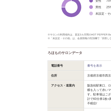
女性
75
男性
25
未設定・そ
※サロンの利用傾向は、直近3カ月間のHOT PEPPER 
※「未設定・その他」は、会員情報の性別欄で「回答し
ろほものサロンデータ
電話番号
番号を表示
住所
京都府京都市西
アクセス・道案内
阪急桂駅東口、
横を入って赤いマ
す。駐車場はござ
計で60分券1枚
不眠症/