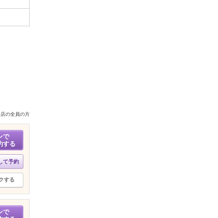
来店の全員の方
ンで
約する
して予約
クする
ンで