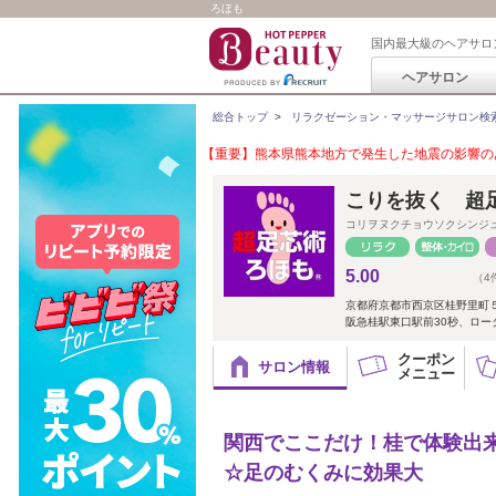
ろほも
国内最大級のヘアサロ
ヘアサロン
総合トップ
>
リラクゼーション・マッサージサロン検
【重要】熊本県熊本地方で発生した地震の影響のあ
こりを抜く 超
コリヲヌクチョウソクシンジ
5.00
（4
京都府京都市西京区桂野里町
阪急桂駅東口駅前30秒、ロ
クーポン
サロン情報
メニュー
関西でここだけ！桂で体験出
☆足のむくみに効果大