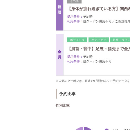
その他
新
【身体が疲れ過ぎている方】関西
規
提示条件：
予約時
利用条件：
他クーポン併用不可／ご新規様
ボディトリ
ボディケア
足裏・リフ
【肩首・背中】足裏～指先まで全身
全
提示条件：
予約時
員
利用条件：
他クーポン併用不可
※人気のクーポンは、直近1カ月間のネット予約データ
予約比率
性別比率