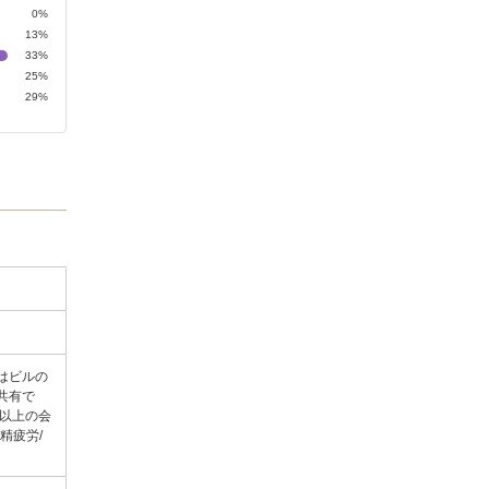
0%
13%
33%
25%
29%
はビルの
共有で
円以上の会
精疲労/