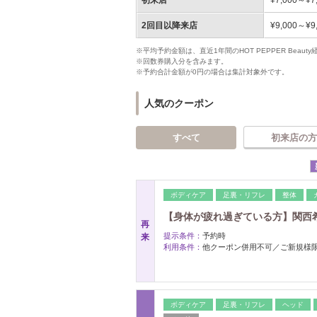
初来店
¥7,000～¥7
2回目以降来店
¥9,000～¥9
※平均予約金額は、直近1年間のHOT PEPPER Bea
※回数券購入分を含みます。
※予約合計金額が0円の場合は集計対象外です。
人気のクーポン
すべて
初来店の方
ボディケア
足裏・リフレ
整体
【身体が疲れ過ぎている方】関西
再
提示条件：
予約時
来
利用条件：
他クーポン併用不可／ご新規様
ボディケア
足裏・リフレ
ヘッド