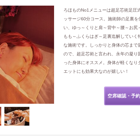
ろほものNo1メニューは超足芯術足圧
ッサージ60分コース。施術師の足裏を
い、ゆっ～くりと肩～背中～腰～お尻
もも～ふくらはぎ～足裏迄解していく
な施術です。しっかりと身体の芯まで
ので、超足芯術と言われ、永年の凝り
った身体にオススメ。身体が軽くなり
エットにも効果大なのが嬉しい！
空席確認・予