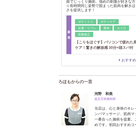
面でじっくり施術。強めの刺激が好きな方
☆長時間同じ姿勢で固まった筋肉を解きほ
さを提供します！
ボディトリ
ボディケア
足裏・リフレ
整体
カイロ
新
骨盤矯正
規
【こりをほぐす】パソコンで疲れた
ケア！驚きの解放感 30分+頭スパ付
おすすめ
ろほもからの一言
河野 和美
超足芯術施術師
当店は、心と身体のキレ
ンパマッサージ、筋肉マ
一番合った施術を提案。
めです。初回おすすめコ