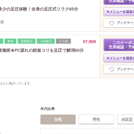
空席確認・予
希少の足圧体験！全身の足圧式リラク60分
メニューを追加
限定
ブックマー
¥7,900
レ
整体
骨盤矯正
小顔矯正
その他
このクーポ
空席確認・予
施術★PC疲れの鉄板コリを足圧で解消60分
メニューを追加
ブックマー
をもとに集計しています。
年代比率
女性
男性
未設定