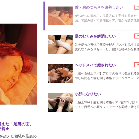
首・肩のつらさを改善したい
がちがちに疲れている貴方に！手技を超えた
面」で踏みほぐす新感覚ケア。芯から疲労改
足のむくみを解消したい
足を使った整体で筋膜を解きリンパを流す！
疲れむくみをリセットし、動ける軽やかな身
ヘッドスパで癒されたい
【選べる極上スパ】アロマの香りに包まれる
やし時間を＊髪も潤う本格ドライ＆ウエット
小顔になりたい
【極上SPA】髪も潤う本格ケア♪頭のコリほぐ
ッチリ目元＆小顔リフトアップも同時に叶う
超えた「足裏の面」
改善★
を超えた領域を足裏の