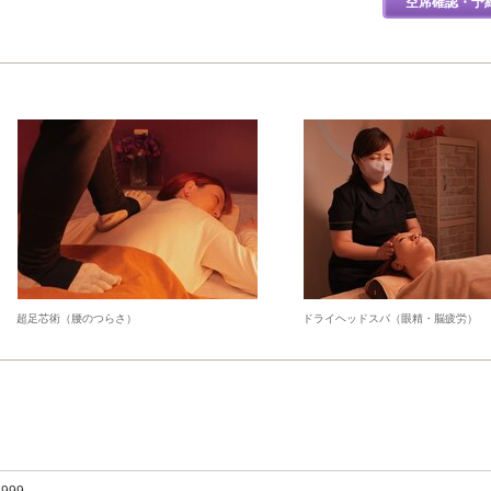
空席確認・予
超足芯術（腰のつらさ）
ドライヘッドスパ（眼精・脳疲労）