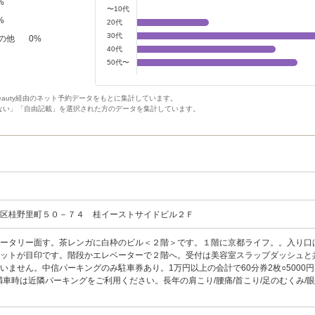
%
〜10代
%
20代
30代
の他
0
%
40代
50代〜
Beauty経由のネット予約データをもとに集計しています。
ない」「自由記載」を選択された方のデータを集計しています。
京区桂野里町５０－７４ 桂イーストサイドビル２Ｆ
ロータリー面す。茶レンガに白枠のビル＜２階＞です。１階に京都ライフ。。入り口
ットが目印です。階段かエレベーターで２階へ。受付は美容室スラップダッシュと
いません。中信パーキングのみ駐車券あり。1万円以上の会計で60分券2枚○5000
○満車時は近隣パーキングをご利用ください。長年の肩こり/腰痛/首こり/足のむくみ/眼