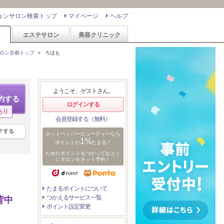
ョンサロン検索トップ
マイページ
ヘルプ
ン
エステサロン
美容クリニック
ロン京都トップ
>
ろほも
ようこそ、ゲストさん。
約する
ログインする
あり
会員登録する（無料）
クする
ホットペッパービューティーなら
1%
ポイントが
たまる！
ためたポイントをつかっておとく
にサロンをネット予約！
たまるポイントについて
つかえるサービス一覧
背中
ポイント設定変更