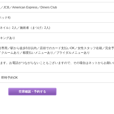
d／JCB／American Express／Diners Club
ベッド4)
（ネイル）2人／施術者（まつげ）2人)
ーキングあり
性専用／駅から徒歩5分以内／店頭でのカード支払いOK／女性スタッフ在籍／完全
イクルームあり／都度払いメニューあり／ブライダルメニューあり
ります。お電話がつながらないこともございますので、その場合はネットからお願い
、即時予約OK
空席確認・予約する