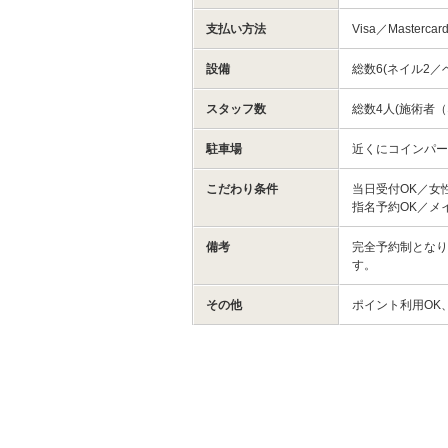
支払い方法
Visa／Mastercar
設備
総数6(ネイル2／
スタッフ数
総数4人(施術者
駐車場
近くにコインパ
こだわり条件
当日受付OK／女
指名予約OK／メ
備考
完全予約制とな
す。
その他
ポイント利用OK