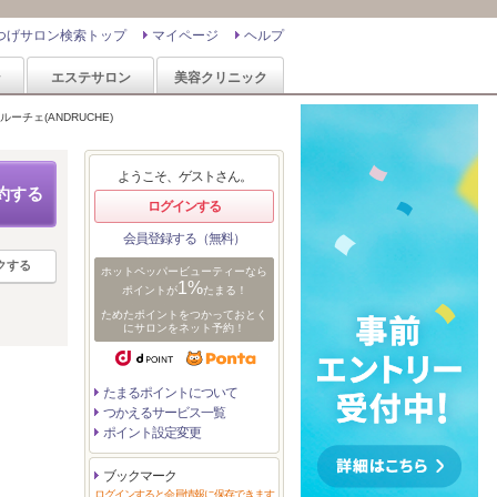
つげサロン検索トップ
マイページ
ヘルプ
ン
エステサロン
美容クリニック
ルーチェ(ANDRUCHE)
ようこそ、ゲストさん。
約する
ログインする
会員登録する（無料）
クする
ホットペッパービューティーなら
1%
ポイントが
たまる！
ためたポイントをつかっておとく
にサロンをネット予約！
たまるポイントについて
つかえるサービス一覧
ポイント設定変更
ブックマーク
ログインすると会員情報に保存できます