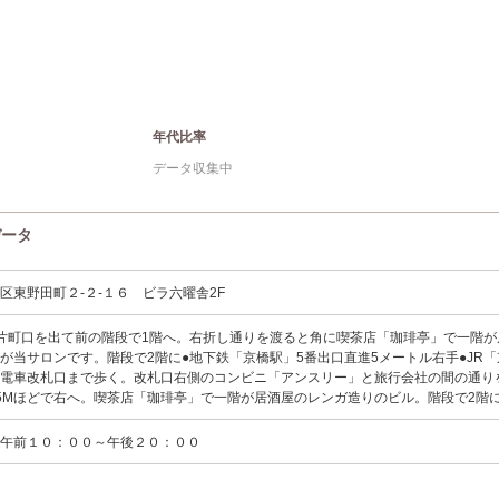
年代比率
データ収集中
データ
区東野田町２-２-１６ ビラ六曜舎2F
片町口を出て前の階段で1階へ。右折し通りを渡ると角に喫茶店「珈琲亭」で一階が
が当サロンです。階段で2階に●地下鉄「京橋駅」5番出口直進5メートル右手●JR
阪電車改札口まで歩く。改札口右側のコンビニ「アンスリー」と旅行会社の間の通り
前5Mほどで右へ。喫茶店「珈琲亭」で一階が居酒屋のレンガ造りのビル。階段で2階
 午前１０：００～午後２０：００