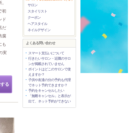
所。
サロン
で初
スタイリスト
クーポン
ンド
ヘアスタイル
店だ
ネイルデザイン
防腐
よくある問い合わせ
にも
の実
スマート支払いについて
行きたいサロン・近隣のサロ
ンが掲載されていません
ポイントはどこのサロンで使
えますか？
子供や友達の分の予約も代理
約する
でネット予約できますか？
予約をキャンセルしたい
「無断キャンセル」と表示が
出て、ネット予約ができない