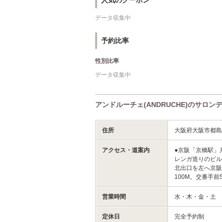
人気のクーポン
データ収集中
予約比率
性別比率
データ収集中
アンドルーチェ(ANDRUCHE)のサロン
住所
大阪府大阪市都島
アクセス・道案内
●京阪「京橋駅」
レンガ造りのビル
北出口を左へ京
100M。交番手
営業時間
水・木・金・土
定休日
完全予約制