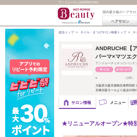
アンドルーチェ(ANDRUCHE)
国内最大級のヘアサロ
ヘアサロン
総合トップ
>
ネイル・まつげサロン検索トップ
>
ネ
ANDRUCHE
パーマ×マツエク
アンドルーチェキョウバシテ
-
（3件）
大阪府大阪市都島区東野田町２
京橋京阪モールより徒歩20秒/京橋
サロン情報
メニュー
★リニューアルオープン★特別