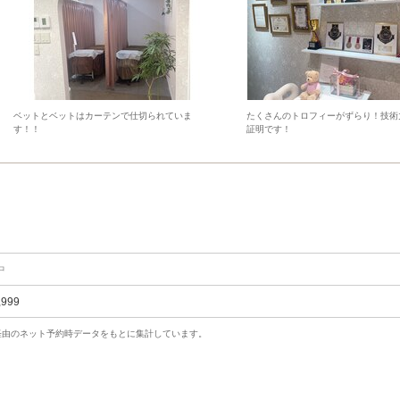
ベットとベットはカーテンで仕切られていま
たくさんのトロフィーがずらり！技術
す！！
証明です！
中
,999
uty経由のネット予約時データをもとに集計しています。