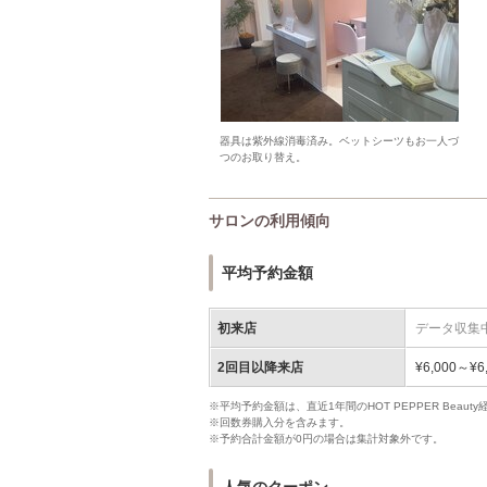
器具は紫外線消毒済み。ベットシーツもお一人づ
つのお取り替え。
サロンの利用傾向
平均予約金額
初来店
データ収集
2回目以降来店
¥6,000～¥6
※平均予約金額は、直近1年間のHOT PEPPER Bea
※回数券購入分を含みます。
※予約合計金額が0円の場合は集計対象外です。