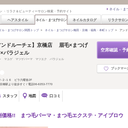
ネイル・ま
ン ・リラク＆ビューティーサロン検索・予約サイト
ヘアスタイル
ネイル・まつげサロン
ネイルカタログ
リラクサロ
イル・まつげサロン関西トップ
>
ネイル・まつげサロン梅田・京橋・福島・本町トップ
>
アンド
【アンドルーチェ】京橋店 眉毛×まつげ
空席確認・予
×パラジェル
ン マユゲ マツゲパーマ マツエク パラジェル
ブックマー
-２-１６ ビラ六曜舎2F
駅より徒歩すぐ / 電話06-6353-7770
スタッフ
地図
口コミ
価格!! まつ毛パーマ・まつ毛エクステ・アイブロウ