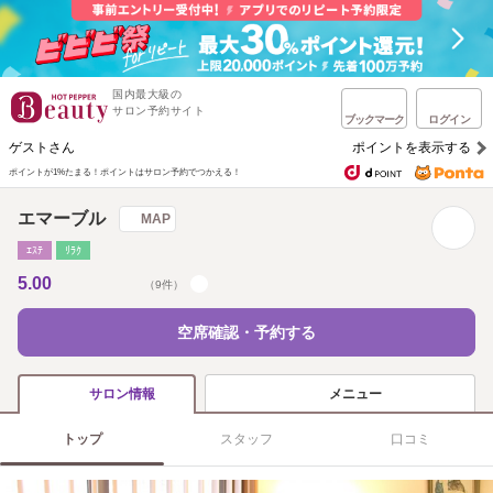
国内最大級の
サロン予約サイト
ブックマーク
ログイン
ゲストさん
ポイントを表示する
ポイントが1%たまる！
ポイントはサロン予約でつかえる！
エマーブル
MAP
ｴｽﾃ
ﾘﾗｸ
5.00
（9件）
空席確認・予約する
メニュー
サロン情報
トップ
スタッフ
口コミ