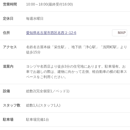
営業時間
10:00～18:00(最終受付16:00)
定休日
毎週水曜日
住所
愛知県名古屋市西区名西２-12-6
MAP
アクセス
名鉄名古屋本線「栄生駅」、地下鉄「浄心駅」「浅間町駅」より
徒歩15分
道案内
ヨシヅヤ名西店より徒歩3分の住宅地にあります。駐車場有。お
車でお越しの際は、建物に向かって左側、軽自動車の横の駐車ス
ペースをご利用ください。
設備
総数2(完全個室1／ベッド1)
スタッフ数
総数1人(スタッフ1人)
駐車場
駐車場完備1台