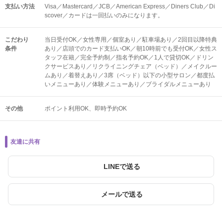
支払い方法
Visa／Mastercard／JCB／American Express／Diners Club／Di
scover／カードは一回払いのみになります。
こだわり
当日受付OK／女性専用／個室あり／駐車場あり／2回目以降特典
条件
あり／店頭でのカード支払いOK／朝10時前でも受付OK／女性ス
タッフ在籍／完全予約制／指名予約OK／1人で貸切OK／ドリン
クサービスあり／リクライニングチェア（ベッド）／メイクルー
ムあり／着替えあり／3席（ベッド）以下の小型サロン／都度払
いメニューあり／体験メニューあり／ブライダルメニューあり
その他
ポイント利用OK
即時予約OK
友達に共有
LINEで送る
メールで送る