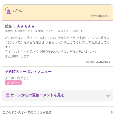
サロンPick Up
sさん
（女性/20代後半）
総合
5
★
★
★
★
★
雰囲気：
5
接客サービス：
5
技術・仕上がり：
5
メニュー・料金：
5
どこのサロンに行ってもあまりしっくり来なかったですが、こちらに通うよ
うになってから頑固な逆さまつ毛もしっかり上げてくれてとても満足してま
す！
アイリストさんも気さくで居心地のいいサロンだなと思いました！
またお願いします！
[投稿日] 2026/05/02
予約時のクーポン・メニュー
クーポン利用なし
まつげ･ﾒｲｸ
サロンからの返信コメントを見る
このサロンのすべての口コミを見る