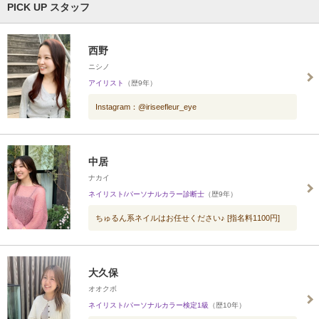
PICK UP スタッフ
西野
ニシノ
アイリスト
（歴9年）
Instagram：@iriseefleur_eye
中居
ナカイ
ネイリスト/パーソナルカラー診断士
（歴9年）
ちゅるん系ネイルはお任せください♪ [指名料1100円]
大久保
オオクボ
ネイリスト/パーソナルカラー検定1級
（歴10年）