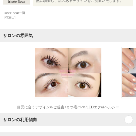
然に馴染む、品のあるデザインをご提案いたします。
irisee fleur一同
[代官山]
サロンの雰囲気
目元に合うデザインをご提案♪まつ毛パ-マ/LEDエク/&ヘルシー
サロンの利用傾向