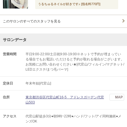
うるちゅるネイルが好きです♪ [指名料770円]
このサロンのすべてのスタッフを見る
サロンデータ
営業時間
平日9:00-22:00/土日祝9:00-19:00※ネットで予約が埋まってい
る場合でもお電話いただけると予約が取れる場合がございます。
お気軽にお問い合わせください★[代官山/フィルイン/マグネット/
LEDエクステ/まつ毛パーマ]
定休日
年末年始[代官山]
住所
東京都渋谷区代官山町16-5 アドレスガーデン代官
MAP
山503
アクセス
代官山駅徒歩3分●朝9時~22時●ハンド/フット/アイ同時施術●メ
ンズOK