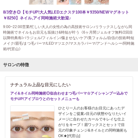
8/3空き◎【モチUP!大人気LEDエクステ100本￥9350/NEWマグネット
￥8250】ネイル,アイ同時施術大歓迎♪
9:00~22:00営業/忙しい大人の女性の為の高技術サロン♪リラックスしながら同
時施術でネイルもお目元も垢抜け&時短が叶う《6ヶ月間ジェルオフ無料/2回目
以降特典有/パラジェル/フィルイン/傷ませないケア/美フォルム/自信の技術/時短
メイク/眉毛/まつ毛パーマ/LEDマツエク/マスカラパーマ/アンドヘルシー/同時施
術/代官山》
サロンの特徴
ナチュラル上品な目元にしたい
アイ&ネイル同時施術◎似合わせまつ毛パーマ☆アイシャンプー込みで
モチUP!アイブロウとのセットメニューも
ひとり一人のお客様のお目元にあったデ
ザインをご提案♪目元の状態やなりたいイ
メージに合わせたカールでキレイな仕上
がりをキープ！眉ワックスとセットで目
元の印象チェンジ&ネイルとの同時施術も
OK★[代官山]