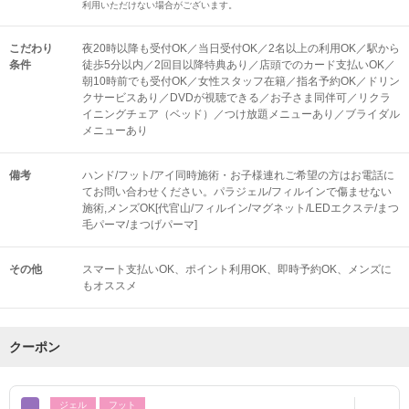
利用いただけない場合がございます。
こだわり
夜20時以降も受付OK／当日受付OK／2名以上の利用OK／駅から
条件
徒歩5分以内／2回目以降特典あり／店頭でのカード支払いOK／
朝10時前でも受付OK／女性スタッフ在籍／指名予約OK／ドリン
クサービスあり／DVDが視聴できる／お子さま同伴可／リクラ
イニングチェア（ベッド）／つけ放題メニューあり／ブライダル
メニューあり
備考
ハンド/フット/アイ同時施術・お子様連れご希望の方はお電話に
てお問い合わせください。パラジェル/フィルインで傷ませない
施術,メンズOK[代官山/フィルイン/マグネット/LEDエクステ/まつ
毛パーマ/まつげパーマ]
その他
スマート支払いOK
ポイント利用OK
即時予約OK
メンズに
もオススメ
クーポン
ジェル
フット