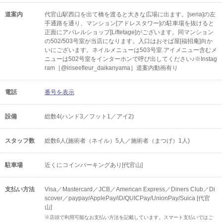
道案内
代官山駅西口を出て橋を渡ると大きな広場に出ます。[seria]の左
手通路を通り、マンション[アドレスタワー]の駐車場を抜けると
正面にアパレルショップ[Liftetage]がございます。同マンション
の502/503号室が当店になります。入口はおそば屋[福招庵]向か
いにございます。ネイルメニューは503号室.アイメニュー含むメ
ニューは502号室をインターホンで呼び出してください♪※Instag
ram［@iriseefleur_daikanyama］道案内動画有り
電話
番号を表示
設備
総数4(ハンド3／フット1／アイ2)
スタッフ数
総数6人(施術者（ネイル）5人／施術者（まつげ）1人)
駐車場
近くにコインパーキングあり[代官山]
支払い方法
Visa／Mastercard／JCB／American Express／Diners Club／Di
scover／paypay/ApplePay/iD/QUICPay/UnionPay/Suica [代官
山]
※店頭で利用可能なお支払い方法を記載しています。スマート支払いではご