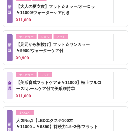
【大人の夏支度】フット☆ミラー/オーロラ
新
規
￥11000/ウォーターケア付き
¥11,000
ケアカラー
ジェル
フット
【足元から垢抜け】フット☆ワンカラー
新
規
￥9900/ウォーターケア付
¥9,900
ケアカラー
フット
【美爪育成フットケア★￥11000】極上フルコ
全
員
ース!ホームケア付で美爪維持◎
¥11,000
まつエク
人気No,1【LEDエクステ100本
新
￥11000→￥9350】持続力1.5~2倍/フラット
規