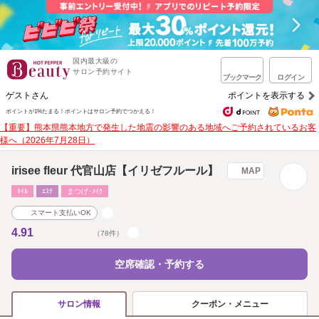
国内最大級の
サロン予約サイト
ブックマーク
ログイン
ゲストさん
ポイントを表示する
ポイントが1%たまる！
ポイントはサロン予約でつかえる！
【重要】熊本県熊本地方で発生した地震の影響のある地域へご予約されているお客
様へ（2026年7月28日）
irisee fleur 代官山店【イリゼフルール】
MAP
ﾈｲﾙ
ｴｽﾃ
まつげ･ﾒｲｸ
スマート支払いOK
4.91
（78件）
空席確認・予約する
クーポン・メニュー
サロン情報