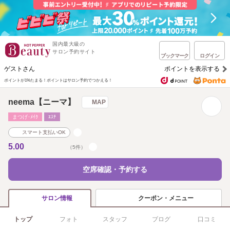
国内最大級の
サロン予約サイト
ブックマーク
ログイン
ゲストさん
ポイントを表示する
ポイントが1%たまる！
ポイントはサロン予約でつかえる！
neema【ニーマ】
MAP
まつげ･ﾒｲｸ
ｴｽﾃ
スマート支払いOK
5.00
（5件）
空席確認・予約する
クーポン・メニュー
サロン情報
トップ
フォト
スタッフ
ブログ
口コミ