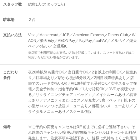
スタッフ数
総数1人(スタッフ1人)
駐車場
２台
支払い方法
Visa／Mastercard／JCB／American Express／Diners Club／W
AON／楽天Edy／AEONPay／PayPay／auPAY／メルペイ／楽天
ペイ／d払い／交通系IC
※店頭で利用可能なお支払い方法を記載しています。スマート支払いではご
利用いただけない場合がございます。
こだわり
夜20時以降も受付OK／当日受付OK／2名以上の利用OK／個室あ
条件
り／駐車場あり／駅から徒歩5分以内／2回目以降特典あり／店
頭でのカード支払いOK／朝10時前でも受付OK／女性スタッフ在
籍／完全予約制／指名予約OK／1人で貸切OK／DVDが視聴でき
る／リクライニングチェア（ベッド）／メイクルームあり／着替
えあり／アメニティまたはコスメが充実／3席（ベッド）以下の
小型サロン／つけ放題メニューあり／都度払いメニューあり／ブ
ライダルメニューあり／スクール併設
備考
※ご予約の変更キャンセルは3日前までに必ずご連絡下さい。そ
れ以降のキャンセル/変更/遅刻/無断キャンセルはキャンセル料が
発生します。注意事項を確認下さい。皆様に気持ちよくご利用頂