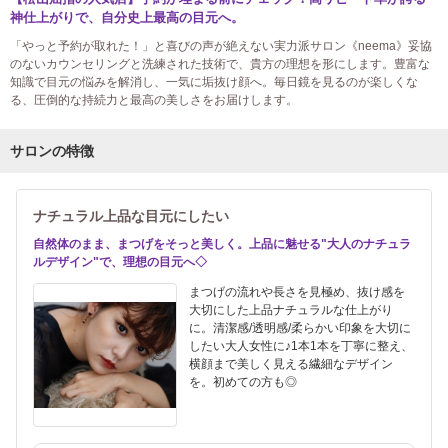
神仕上がりで、自分史上最高の目元へ。
「やっと予約が取れた！」と喜びの声が絶えない実力派サロン《neema》妥協
のないカウンセリングと洗練された技術で、貴方の理想を形にします。豊富な
知識で目元の悩みを解消し、一気に垢抜け顔へ。毎日鏡を見るのが楽しくな
る、圧倒的な持続力と最高の美しさをお届けします。
サロンの特徴
ナチュラル上品な目元にしたい
自然体のまま、まつげをそっと美しく。上品に魅せる"大人のナチュラ
ルデザイン"で、理想の目元へ◇
まつげの流れや長さを見極め、抜け感を
大切にした上品ナチュラルな仕上がり
に。清潔感/透明感/柔らかい印象を大切に
したい大人女性に♪1本1本を丁寧に整え、
横顔まで美しく見える繊細なデザイン
を。初めての方も◎