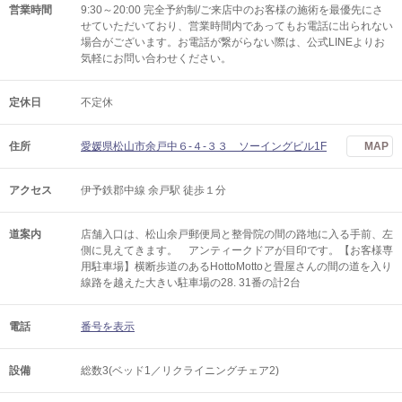
営業時間
9:30～20:00 完全予約制/ご来店中のお客様の施術を最優先にさ
せていただいており、営業時間内であってもお電話に出られない
場合がございます。お電話が繋がらない際は、公式LINEよりお
気軽にお問い合わせください。
定休日
不定休
住所
愛媛県松山市余戸中６-４-３３ ソーイングビル1F
MAP
アクセス
伊予鉄郡中線 余戸駅 徒歩１分
道案内
店舗入口は、松山余戸郵便局と整骨院の間の路地に入る手前、左
側に見えてきます。 アンティークドアが目印です。【お客様専
用駐車場】横断歩道のあるHottoMottoと畳屋さんの間の道を入り
線路を越えた大きい駐車場の28. 31番の計2台
電話
番号を表示
設備
総数3(ベッド1／リクライニングチェア2)