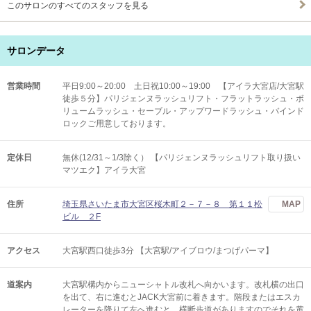
このサロンのすべてのスタッフを見る
サロンデータ
営業時間
平日9:00～20:00 土日祝10:00～19:00 【アイラ大宮店/大宮駅
徒歩５分】パリジェンヌラッシュリフト・フラットラッシュ・ボ
リュームラッシュ・セーブル・アップワードラッシュ・バインド
ロックご用意しております。
定休日
無休(12/31～1/3除く） 【パリジェンヌラッシュリフト取り扱い
マツエク】アイラ大宮
住所
埼玉県さいたま市大宮区桜木町２－７－８ 第１１松
MAP
ビル ２F
アクセス
大宮駅西口徒歩3分 【大宮駅/アイブロウ/まつげパーマ】
道案内
大宮駅構内からニューシャトル改札へ向かいます。改札横の出口
を出て、右に進むとJACK大宮前に着きます。階段またはエスカ
レーターを降りて左へ進むと、横断歩道がありますのでそれを黄