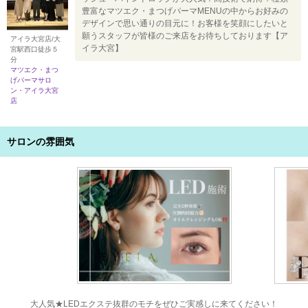
豊富なマツエク・まつげパーマMENUの中からお好みの
デザインで思い通りの目元に！お客様を笑顔にしたいと
願うスタッフが皆様のご来店をお待ちしております【ア
アイラ大宮店/大
イラ大宮】
宮駅西口徒歩５
分
マツエク・まつ
げパーマサロ
ン・アイラ大宮
店
サロンの雰囲気
大人気★LEDエクステ抜群のモチをぜひご実感しに来てください！