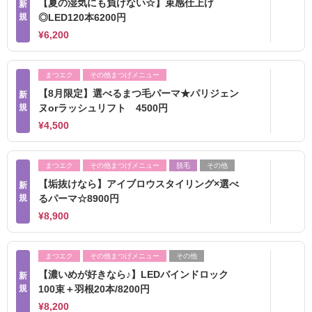
【夏の湿気にも負けない☆】束感仕上げ
新
規
◎LED120本6200円
¥6,200
まつエク
その他まつげメニュー
【8月限定】選べるまつ毛パーマ★パリジェン
新
規
ヌorラッシュリフト 4500円
¥4,500
まつエク
その他まつげメニュー
脱毛
その他
【垢抜けなら】アイブロウスタイリング×選べ
新
規
るパーマ☆8900円
¥8,900
まつエク
その他まつげメニュー
その他
【濃いめが好きなら♪】LEDバインドロック
新
規
100束＋羽根20本/8200円
¥8,200