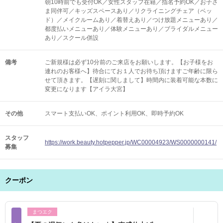
朝10時前でも受付OK／女性スタッフ在籍／指名予約OK／お子さ
ま同伴可／キッズスペースあり／リクライニングチェア（ベッ
ド）／メイクルームあり／着替えあり／つけ放題メニューあり／
都度払いメニューあり／体験メニューあり／ブライダルメニュー
あり／スクール併設
備考
ご新規様は必ず10分前のご来店をお願いします。【お子様をお
連れのお客様へ】待合にてお１人でお待ち頂けますご年齢に限ら
せて頂きます。【遅刻に関しまして】時間内に装着可能な本数に
変更になります【アイラ大宮】
その他
スマート支払いOK
ポイント利用OK
即時予約OK
スタッフ
https://work.beauty.hotpepper.jp/WC00004923/WS0000000141/
募集
クーポン
まつエク