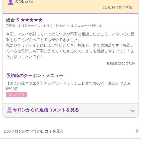
かえさん
（女性/20代前半/学生）
総合
5
★
★
★
★
★
雰囲気：
5
接客サービス：
5
技術・仕上がり：
5
メニュー・料金：
5
今回、マツパが残っていてばらつきが不安と相談したところ、いろいろな提
案をしてくださってとても安心できました。
私に似合うデザインに仕上げていただき、施術も丁寧で大満足です！毎回い
ろいろな質問にも丁寧に答えてくださるので、とても相談しやすいです！ま
たお願いしたいです！
[投稿日] 2026/07/24
予約時のクーポン・メニュー
【まつパ風マツエク】アップワードラッシュ140本7900円〔新規オフ込み
6500円
まつげ･ﾒｲｸ
サロンからの返信コメントを見る
このサロンのすべての口コミを見る