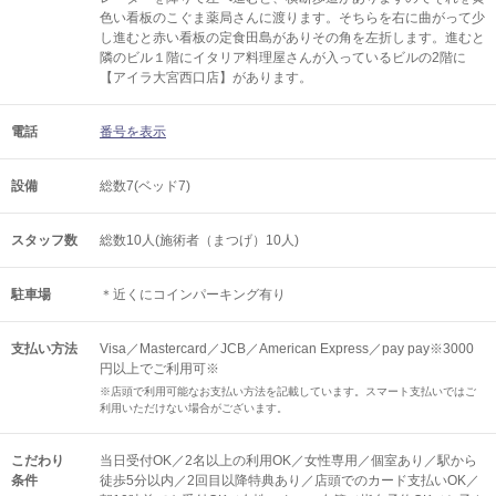
色い看板のこぐま薬局さんに渡ります。そちらを右に曲がって少
し進むと赤い看板の定食田島がありその角を左折します。進むと
隣のビル１階にイタリア料理屋さんが入っているビルの2階に
【アイラ大宮西口店】があります。
電話
番号を表示
設備
総数7(ベッド7)
スタッフ数
総数10人(施術者（まつげ）10人)
駐車場
＊近くにコインパーキング有り
支払い方法
Visa／Mastercard／JCB／American Express／pay pay※3000
円以上でご利用可※
※店頭で利用可能なお支払い方法を記載しています。スマート支払いではご
利用いただけない場合がございます。
こだわり
当日受付OK／2名以上の利用OK／女性専用／個室あり／駅から
条件
徒歩5分以内／2回目以降特典あり／店頭でのカード支払いOK／