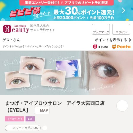
国内最大級の
サロン予約サイト
ブックマーク
ログイン
ゲストさん
ポイントを表示する
ポイントが1%たまる！
ポイントはサロン予約でつかえる！
まつげ・アイブロウサロン アイラ大宮西口店
【EYELA】
MAP
まつげ･ﾒｲｸ
ｴｽﾃ
スマート支払いOK