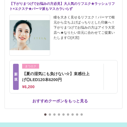
【下がりまつげでお悩みの方必見】大人気のリフエク★ラッシュリフ
ト×エクステ★パーマ派もマスカラいらず
瞳を大きく見せるリフエク！パーマで根
元から立ち上げぱっちりとした印象へ！
下がりまつげでお悩みの方はアイラ大宮
店へ★なりたい目元に合わせてご提案い
たします◎[大宮]
まつエク
【夏の湿気にも負けない☆】束感仕上
新
規
げ◎LED120本6200円
¥6,200
おすすめクーポンをもっと見る