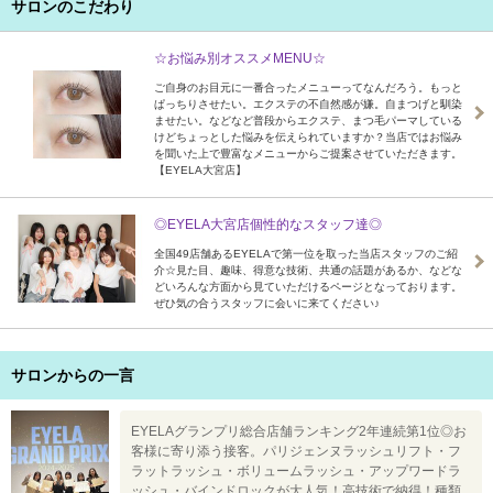
サロンのこだわり
☆お悩み別オススメMENU☆
ご自身のお目元に一番合ったメニューってなんだろう。もっと
ぱっちりさせたい。エクステの不自然感が嫌。自まつげと馴染
ませたい。などなど普段からエクステ、まつ毛パーマしている
けどちょっとした悩みを伝えられていますか？当店ではお悩み
を聞いた上で豊富なメニューからご提案させていただきます。
【EYELA大宮店】
◎EYELA大宮店個性的なスタッフ達◎
全国49店舗あるEYELAで第一位を取った当店スタッフのご紹
介☆見た目、趣味、得意な技術、共通の話題があるか、などな
どいろんな方面から見ていただけるページとなっております。
ぜひ気の合うスタッフに会いに来てください♪
サロンからの一言
EYELAグランプリ総合店舗ランキング2年連続第1位◎お
客様に寄り添う接客。パリジェンヌラッシュリフト・フ
ラットラッシュ・ボリュームラッシュ・アップワードラ
ッシュ・バインドロックが大人気！高技術で納得！種類