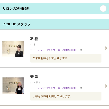
サロンの利用傾向
PICK UP スタッフ
羽 根
ハ ネ
アイドレッサー/ブロウリスト/指名料330円
（歴）
ご来店お待ちしております◎
新 里
シン ザト
アイドレッサー/ブロウリスト/指名料330円
（歴）
丁寧な接客を心掛けております。