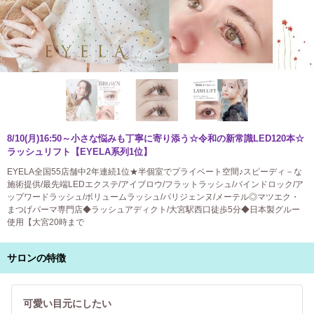
8/10(月)16:50～小さな悩みも丁寧に寄り添う☆令和の新常識LED120本☆
ラッシュリフト【EYELA系列1位】
EYELA全国55店舗中2年連続1位★半個室でプライベート空間♪スピーディ－な
施術提供/最先端LEDエクステ/アイブロウ/フラットラッシュ/バインドロック/ア
ップワードラッシュ/ボリュームラッシュ/パリジェンヌ/メーテル◎マツエク・
まつげパーマ専門店◆ラッシュアディクト/大宮駅西口徒歩5分◆日本製グルー
使用【大宮20時まで
サロンの特徴
可愛い目元にしたい