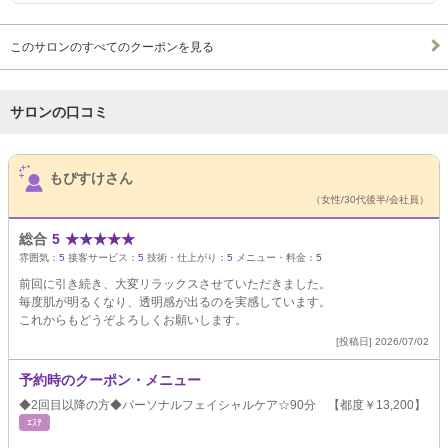
このサロンのすべてのクーポンを見る
サロンの口コミ
サロンPick Up
もぴすけさん
（女性/30代後半/会社員）
総合
5
★
★
★
★
★
雰囲気：
5
接客サービス：
5
技術・仕上がり：
5
メニュー・料金：
5
前回に引き続き、大変リラックスさせていただきました。
毎度肌が明るくなり、透明感が出るのを実感しています。
これからもどうぞよろしくお願いします。
[投稿日] 2026/07/02
予約時のクーポン・メニュー
◆2回目以降の方◆パーソナルフェイシャルケア☆90分 【都度￥13,200】
ｴｽﾃ