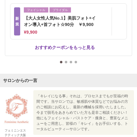
フェイシャル
ブライダル
【大人女性人気No.1】美肌フォト+イ
新
規
オン導入+首フォト☆90分 ￥9,900
¥9,900
おすすめクーポンをもっと見る
サロンからの一言
「キレイになる事」それは、プロセスまでもが至福の時
間です。当サロンでは、敏感肌や体質などでお悩みの方
のご相談にお応えし、最新の機械を採用いたしました。
今まで脱毛をあきらめていた方も是非ご相談ください！
他にもフェイシャル・バストケア・痩身と、豊富なメニ
ューをご用意し、皆様の「キレイ」をお手伝いする、ト
ータルビューティ―サロンです。
フェミニンエス
テティック大阪