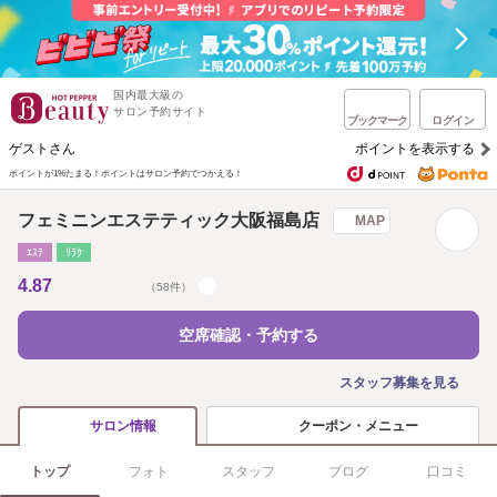
国内最大級の
サロン予約サイト
ブックマーク
ログイン
ゲストさん
ポイントを表示する
ポイントが1%たまる！
ポイントはサロン予約でつかえる！
フェミニンエステティック大阪福島店
MAP
ｴｽﾃ
ﾘﾗｸ
4.87
（58件）
空席確認・予約する
スタッフ募集を見る
クーポン・メニュー
サロン情報
トップ
フォト
スタッフ
ブログ
口コミ