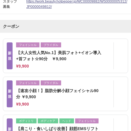
スタッフ
https://work.beauty.hotpepper.jp/WC00009882/WS0000005312/
募集
JP0000049812/
クーポン
フェイシャル
ブライダル
【大人女性人気No.1】美肌フォト+イオン導入
新
規
+首フォト☆90分 ￥9,900
¥9,900
フェイシャル
ブライダル
【速攻小顔！】脂肪分解小顔フェイシャル90
新
規
分 ￥9,900
¥9,900
ボディトリ
ボディケア
ヘッド
フェイシャル
【肩こり・食いしばり改善】顔筋EMSリフト
新