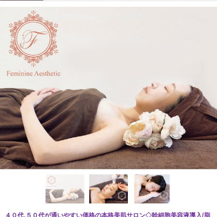
４０代.５０代が通いやすい価格の本格美肌サロン◇幹細胞美容液導入/脂