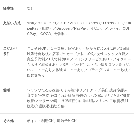
駐車場
なし
支払い方法
Visa／Mastercard／JCB／American Express／Diners Club／Un
ionPay（銀聯）／Discover／PayPay、ｄ払い、メルペイ、QUI
CPay、ICOCA、分割払い
こだわり
当日受付OK／女性専用／個室あり／駅から徒歩5分以内／2回目
条件
以降特典あり／店頭でのカード支払いOK／女性スタッフ在籍／
完全予約制／1人で貸切OK／ドリンクサービスあり／メイクルー
ムあり／着替えあり／3席（ベッド）以下の小型サロン／都度払
いメニューあり／体験メニューあり／ブライダルメニューあり／
回数券あり
備考
シミシワたるみ改善/くすみ解消/リフトアップ/美白/痩身/美肌を
育てる/毛穴洗浄/ほうれい線解消/首のしわ対策/ハリツヤUP/肌質
改善/マッサージ/肩こり眼精疲労に/幹細胞/スキンケア改善/美肌
脱毛/介護脱毛/脂肪分解
その他
ポイント利用OK
即時予約OK