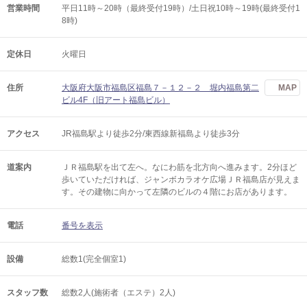
営業時間
平日11時～20時（最終受付19時）/土日祝10時～19時(最終受付1
8時)
定休日
火曜日
住所
大阪府大阪市福島区福島７－１２－２ 堀内福島第二
MAP
ビル4F（旧アート福島ビル）
アクセス
JR福島駅より徒歩2分/東西線新福島より徒歩3分
道案内
ＪＲ福島駅を出て左へ。なにわ筋を北方向へ進みます。2分ほど
歩いていただければ、ジャンボカラオケ広場ＪＲ福島店が見えま
す。その建物に向かって左隣のビルの４階にお店があります。
電話
番号を表示
設備
総数1(完全個室1)
スタッフ数
総数2人(施術者（エステ）2人)