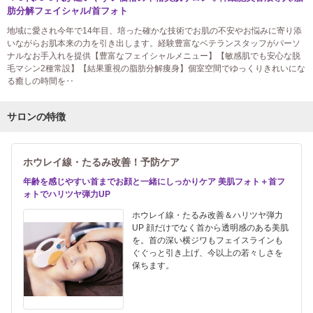
肪分解フェイシャル/首フォト
地域に愛され今年で14年目、培った確かな技術でお肌の不安やお悩みに寄り添
いながらお肌本来の力を引き出します。経験豊富なベテランスタッフがパーソ
ナルなお手入れを提供【豊富なフェイシャルメニュー】【敏感肌でも安心な脱
毛マシン2種常設】【結果重視の脂肪分解痩身】個室空間でゆっくりきれいにな
る癒しの時間を‥
サロンの特徴
ホウレイ線・たるみ改善！予防ケア
年齢を感じやすい首までお顔と一緒にしっかりケア 美肌フォト＋首フ
ォトでハリツヤ弾力UP
ホウレイ線・たるみ改善＆ハリツヤ弾力
UP 顔だけでなく首から透明感のある美肌
を。首の深い横ジワもフェイスラインも
ぐぐっと引き上げ、今以上の若々しさを
保ちます。