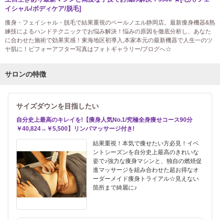
イシャル/ボディケア/脱毛]
痩身・フェイシャル・脱毛で結果重視のペールノエル静岡店。最新痩身機器&熟
練技によるハンドテクニックでお悩み解決！悩みの原因を徹底分析し、あなた
に合わせた施術で効果実感！東海地区初導入,本家本元の最新機器で人生一のツ
ヤ肌に！ビフォーアフター写真はフォトギャラリー/ブログへ☆
サロンの特徴
サイズダウンを目指したい
自分史上最高のキレイを!【痩身人気No.1/究極全身痩せコース90分
￥40,824→￥5,500】リンパマッサージ付き!
結果重視！本気で痩せたい方必見！イベ
ントシーズンを自分史上最高のきれいな
姿で♪強力な痩身マシンと、独自の燃焼促
進マッサージを組み合わせた超お得なオ
ーダーメイド痩身トライアル☆見えない
箇所まで綺麗に♪