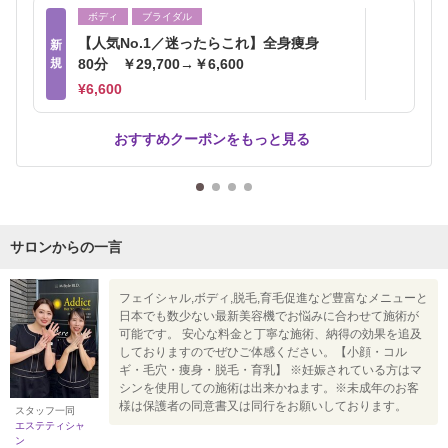
ボディ
ブライダル
【人気No.1／迷ったらこれ】全身痩身
新
規
80分 ￥29,700→￥6,600
¥6,600
おすすめクーポンをもっと見る
サロンからの一言
フェイシャル,ボディ,脱毛,育毛促進など豊富なメニューと
日本でも数少ない最新美容機でお悩みに合わせて施術が
可能です。 安心な料金と丁寧な施術、納得の効果を追及
しておりますのでぜひご体感ください。【小顔・コル
ギ・毛穴・痩身・脱毛・育乳】 ※妊娠されている方はマ
シンを使用しての施術は出来かねます。※未成年のお客
様は保護者の同意書又は同行をお願いしております。
スタッフ一同
エステティシャ
ン