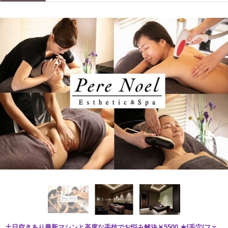
土日空きあり最新マシンと高度な手技でお悩み解決￥5500 ★[毛穴/フェ