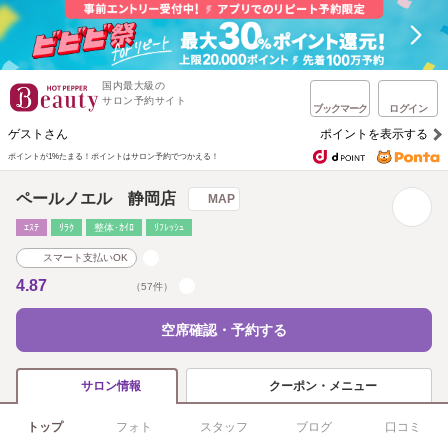
国内最大級の
サロン予約サイト
ブックマーク
ログイン
ゲストさん
ポイントを表示する
ポイントが1%たまる！
ポイントはサロン予約でつかえる！
ペールノエル 静岡店
MAP
ｴｽﾃ
ﾘﾗｸ
整体･ｶｲﾛ
ﾘﾌﾚｯｼｭ
スマート支払いOK
4.87
（57件）
空席確認・予約する
クーポン・メニュー
サロン情報
トップ
フォト
スタッフ
ブログ
口コミ