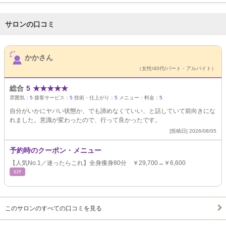
サロンの口コミ
サロンPick Up
かかさん
（女性/40代/パート・アルバイト）
総合
5
★
★
★
★
★
雰囲気：
5
接客サービス：
5
技術・仕上がり：
5
メニュー・料金：
5
自分がいかにヤバい状態か、でも諦めなくていい、と話していて前向きにな
れました。意識が変わったので、行って良かったです。
[投稿日] 2026/08/05
予約時のクーポン・メニュー
【人気No.1／迷ったらこれ】全身痩身80分 ￥29,700→￥6,600
ｴｽﾃ
このサロンのすべての口コミを見る