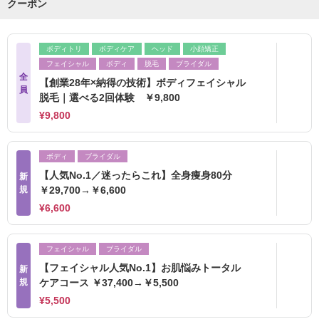
クーポン
ボディトリ
ボディケア
ヘッド
小顔矯正
フェイシャル
ボディ
脱毛
ブライダル
全
【創業28年×納得の技術】ボディフェイシャル
員
脱毛｜選べる2回体験 ￥9,800
¥9,800
ボディ
ブライダル
【人気No.1／迷ったらこれ】全身痩身80分
新
規
￥29,700→￥6,600
¥6,600
フェイシャル
ブライダル
【フェイシャル人気No.1】お肌悩みトータル
新
規
ケアコース ￥37,400→￥5,500
¥5,500