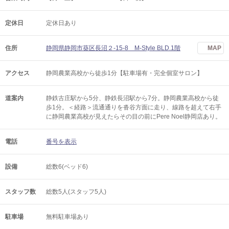
定休日
定休日あり
住所
静岡県静岡市葵区長沼２-15-8 M-Style BLD.1階
MAP
アクセス
静岡農業高校から徒歩1分【駐車場有・完全個室サロン】
道案内
静鉄古庄駅から5分、静鉄長沼駅から7分。静岡農業高校から徒
歩1分。＜経路＞流通通りを沓谷方面に走り、線路を超えて右手
に静岡農業高校が見えたらその目の前にPere Noel静岡店あり。
電話
番号を表示
設備
総数6(ベッド6)
スタッフ数
総数5人(スタッフ5人)
駐車場
無料駐車場あり