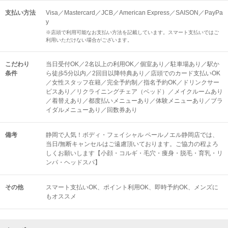
支払い方法
Visa／Mastercard／JCB／American Express／SAISON／PayPa
y
※店頭で利用可能なお支払い方法を記載しています。スマート支払いではご
利用いただけない場合がございます。
こだわり
当日受付OK／2名以上の利用OK／個室あり／駐車場あり／駅か
条件
ら徒歩5分以内／2回目以降特典あり／店頭でのカード支払いOK
／女性スタッフ在籍／完全予約制／指名予約OK／ドリンクサー
ビスあり／リクライニングチェア（ベッド）／メイクルームあり
／着替えあり／都度払いメニューあり／体験メニューあり／ブラ
イダルメニューあり／回数券あり
備考
静岡で人気！ボディ・フェイシャル ペールノエル静岡店では、
当日/無断キャンセルはご遠慮頂いております。ご協力の程よろ
しくお願いします【小顔・コルギ・毛穴・痩身・脱毛・育乳・リ
ンパ・ヘッドスパ】
その他
スマート支払いOK
ポイント利用OK
即時予約OK
メンズに
もオススメ