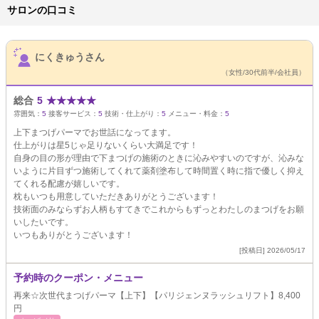
サロンの口コミ
サロンPick Up
にくきゅうさん
（女性/30代前半/会社員）
総合
5
★
★
★
★
★
雰囲気：
5
接客サービス：
5
技術・仕上がり：
5
メニュー・料金：
5
上下まつげパーマでお世話になってます。
仕上がりは星5じゃ足りないくらい大満足です！
自身の目の形が理由で下まつげの施術のときに沁みやすいのですが、沁みな
いように片目ずつ施術してくれて薬剤塗布して時間置く時に指で優しく抑え
てくれる配慮が嬉しいです。
枕もいつも用意していただきありがとうございます！
技術面のみならずお人柄もすてきでこれからもずっとわたしのまつげをお願
いしたいです。
いつもありがとうございます！
[投稿日] 2026/05/17
予約時のクーポン・メニュー
再来☆次世代まつげパーマ【上下】【パリジェンヌラッシュリフト】8,400
円