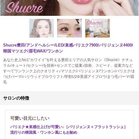
Shucre豊田/アンドヘルシー/LED/束感パリエク7900/パリジェンヌ4400/
韓国マツエク/眉毛WAX/ワンホン
あなた史上No1“カワイイ”を叶える豊田エリアの人気サロン《Shucre》ナチュ
ラル/キュート/セクシー/を技術×センスでご提案♪技術、スピード、提案力など
すべてワンランク上のクオリティ♪マツエク/パリジェンヌ/ワンホン/パリエク/ま
つげパーマ/ハリウッドブロウリフト/学割U24/美眉アイブロウ/まつ毛パーマ/眉
毛
サロンの特徴
可愛い目元にしたい
パリエク★束感仕上げが可愛い♪［パリジェンヌ＋フラットラッシュ］
流行りの韓国風・ワンホン風にもお勧め