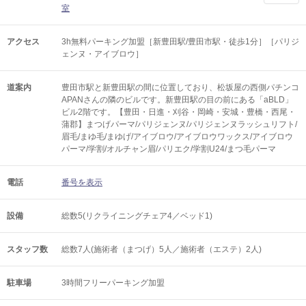
室
アクセス
3h無料パーキング加盟［新豊田駅/豊田市駅・徒歩1分］［パリジ
ェンヌ・アイブロウ］
道案内
豊田市駅と新豊田駅の間に位置しており、松坂屋の西側パチンコ
APANさんの隣のビルです。新豊田駅の目の前にある「aBLD」
ビル2階です。【豊田・日進・刈谷・岡崎・安城・豊橋・西尾・
蒲郡】まつげパーマ/パリジェンヌ/パリジェンヌラッシュリフト/
眉毛/まゆ毛/まゆげ/アイブロウ/アイブロウワックス/アイブロウ
パーマ/学割/オルチャン眉/パリエク/学割U24/まつ毛パーマ
電話
番号を表示
設備
総数5(リクライニングチェア4／ベッド1)
スタッフ数
総数7人(施術者（まつげ）5人／施術者（エステ）2人)
駐車場
3時間フリーパーキング加盟