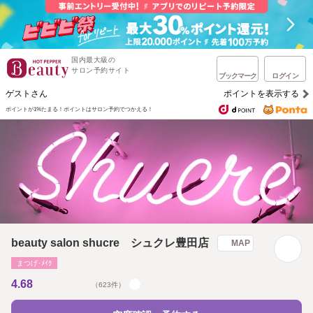
国内最大級の
サロン予約サイト
ブックマーク
ログイン
ゲストさん
ポイントを表示する
ポイントが1%たまる！
ポイントはサロン予約でつかえる！
beauty salon shucre シュクレ豊田店
MAP
まつげ･ﾒｲｸ
4.68
（623件）