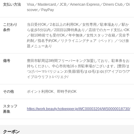
支払い方法
Visa／Mastercard／JCB／American Express／Diners Club／Di
scover／PayPay
こだわり
当日受付OK／2名以上の利用OK／女性専用／駐車場あり／駅か
条件
ら徒歩5分以内／2回目以降特典あり／店頭でのカード支払いOK
／朝10時前でも受付OK／年中無休／女性スタッフ在籍／完全予
約制／指名予約OK／リクライニングチェア（ベッド）／つけ放
題メニューあり
備考
豊田市駅周辺3時間フリーパーキング加盟しており。駐車券をお
持ちください。中心市街地16ヶ所駐車場がございます。[豊田/ま
つげパーマ/パリジェンヌ/美眉/眉毛/まゆ毛/まゆげ/アイブロウ/ア
イブロウリフト/パリエク/
その他
ポイント利用OK
即時予約OK
スタッフ
https://work.beauty.hotpepper.jp/WC00003204/WS0000018730/
募集
クーポン