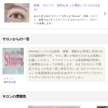
技術、スピード、店内もきっと満足していただけま
す♪
あなた史上No1“カワイイ”を叶える"Shucre" 技術、スピー
ド、提案力などすべてワンランク上のクオリティ。“カワイ
イ”を提案します。
サロンからの一言
shucre(シュクレ)は技術、接客、価格がお客様に支持され
15店舗展開中です。サロン通いが初めての方もお気軽に
お越しください。マツエクメニューも美容師免許所得し
た験豊富なスタッフが対応します。今までのサロンで満
足できなっか方は一度ご来店下さい♪まつげパーマ/パリジ
ェンヌ/美眉/眉毛/まゆ毛/まゆげ/アイブロウ/アイブロウリ
フト/アイブロウパーマ]/パリエク/ワンホン
スタッフ
豊田店在籍
サロンの雰囲気