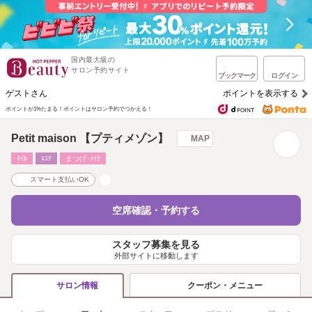
国内最大級の
サロン予約サイト
ブックマーク
ログイン
ゲストさん
ポイントを表示する
ポイントが1%たまる！
ポイントはサロン予約でつかえる！
Petit maison 【プティメゾン】
MAP
ﾈｲﾙ
ｴｽﾃ
まつげ･ﾒｲｸ
スマート支払いOK
空席確認・予約する
スタッフ募集を見る
外部サイトに移動します
クーポン・メニュー
サロン情報