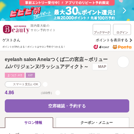
国内最大級の
サロン予約サイト
ブックマーク
ログイン
ゲストさん
ポイントを表示する
ポイントが1%たまる！
ポイントはサロン予約でつかえる！
eyelash salon Anelaつくば二の宮店～ボリュー
ム/パリジェンヌ/ラッシュアディクト～
MAP
まつげ･ﾒｲｸ
ｴｽﾃ
スマート支払いOK
4.86
（103件）
空席確認・予約する
クーポン・メニュー
サロン情報