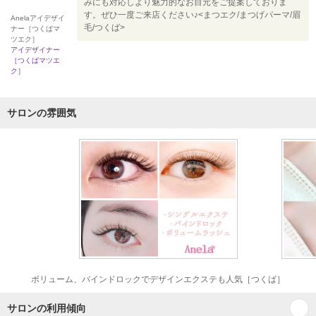
みにも対応しより魅力的なお目元をご提案しておりま
す。ぜひ一度ご来店ください♪<まつエク/まつげパーマ/眉
Anelaアイデザイ
毛/つくば>
ナー［つくばマ
ツエク］
アイデザイナー
［つくばマツエ
ク］
サロンの雰囲気
ボリューム、バインドロックでデザインエクステも人気［つくば］
サロンの利用傾向