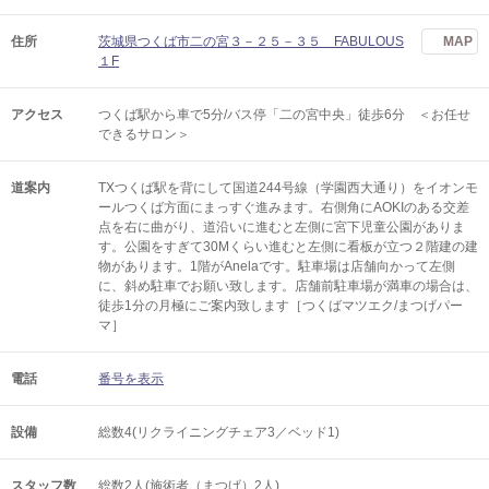
住所
茨城県つくば市二の宮３－２５－３５ FABULOUS
MAP
１F
アクセス
つくば駅から車で5分/バス停「二の宮中央」徒歩6分 ＜お任せ
できるサロン＞
道案内
TXつくば駅を背にして国道244号線（学園西大通り）をイオンモ
ールつくば方面にまっすぐ進みます。右側角にAOKIのある交差
点を右に曲がり、道沿いに進むと左側に宮下児童公園がありま
す。公園をすぎて30Mくらい進むと左側に看板が立つ２階建の建
物があります。1階がAnelaです。駐車場は店舗向かって左側
に、斜め駐車でお願い致します。店舗前駐車場が満車の場合は、
徒歩1分の月極にご案内致します［つくばマツエク/まつげパー
マ］
電話
番号を表示
設備
総数4(リクライニングチェア3／ベッド1)
スタッフ数
総数2人(施術者（まつげ）2人)