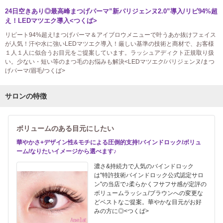
24日空きあり◎最高峰まつげパーマ”新パリジェンヌ2.0”導入/リピ94%超
え！LEDマツエク導入<つくば>
リピート94%超え!まつげパーマ＆アイブロウメニューで叶うあか抜けフェイス
が人気！汗や水に強いLEDマツエク導入！厳しい基準の技術と商材で、お客様
１人１人に似合うお目元をご提案しています。ラッシュアディクト正規取り扱
い。少ない・短い等のまつ毛のお悩みも解決<LEDマツエク/パリジェンヌ/まつ
げパーマ/眉毛/つくば>
サロンの特徴
ボリュームのある目元にしたい
華やかさ+デザイン性&モチによる圧倒的支持!バインドロック/ボリュ
ーム/なりたいイメージから選べます♪
濃さ&持続力で人気のバインドロック
は"特許技術バインドロック公式認定サロ
ン"の当店で♪柔らかくフサフサ感が定評の
ボリュームラッシュ/ブラウンへの変更な
どベストなご提案。華やかな目元がお好
みの方に◎<つくば>