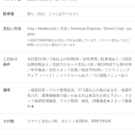
駐車場
有り（3台）［つくばマツエク］
支払い方法
Visa／Mastercard／JCB／American Express／Diners Club／pa
ypay
※店頭で利用可能なお支払い方法を記載しています。スマート支払いではご
利用いただけない場合がございます。
こだわり
当日受付OK／2名以上の利用OK／女性専用／駐車場あり／2回目
条件
以降特典あり／店頭でのカード支払いOK／朝10時前でも受付OK
／年中無休／女性スタッフ在籍／指名予約OK／リクライニング
チェア（ベッド）／メイクルームあり／つけ放題メニューあり
備考
＜感染対策＞マスク着用必須。37.5度以上の熱がある方、体調不
良の方、濃厚接触者の疑いがある方は来店をお控え下さい。スタ
ッフ体調管理徹底、マスク着用、換気、消毒徹底★スタッフ募集
中★
その他
スマート支払いOK
ポイント利用OK
即時予約OK