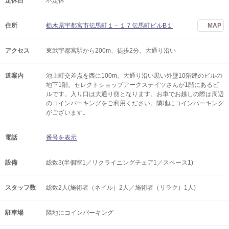
定休日
不定休
住所
栃木県宇都宮市伝馬町１－１７伝馬町ビルB１
MAP
アクセス
東武宇都宮駅から200m、徒歩2分。大通り沿い
道案内
池上町交差点を西に100m。大通り沿い黒い外壁10階建のビルの
地下1階。セレクトショップアークステイツさんが1階にあるビ
ルです。入り口は大通り側となります。お車でお越しの際は周辺
のコインパーキングをご利用ください。隣地にコインパーキング
がございます。
電話
番号を表示
設備
総数3(半個室1／リクライニングチェア1／スペース1)
スタッフ数
総数2人(施術者（ネイル）2人／施術者（リラク）1人)
駐車場
隣地にコインパーキング