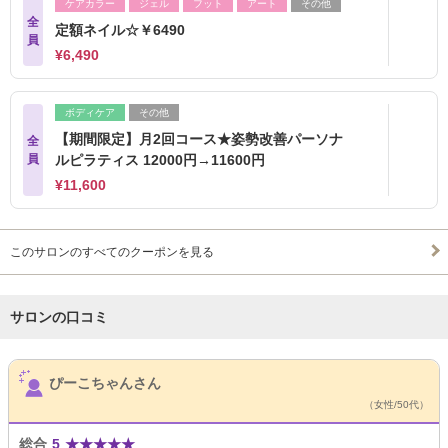
ケアカラー
ジェル
フット
アート
その他
全
定額ネイル☆￥6490
員
¥6,490
ボディケア
その他
【期間限定】月2回コース★姿勢改善パーソナ
全
員
ルピラティス 12000円→11600円
¥11,600
このサロンのすべてのクーポンを見る
サロンの口コミ
サロンPick Up
ぴーこちゃんさん
（女性/50代）
総合
5
★
★
★
★
★