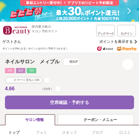
国内最大級の
サロン予約サイト
ブックマーク
ログイン
ゲストさん
ポイントを表示する
ポイントが1%たまる！
ポイントはサロン予約でつかえる！
ネイルサロン メィプル
MAP
ﾈｲﾙ
ｴｽﾃ
ﾘﾗｸ
スマート支払いOK
4.66
（59件）
空席確認・予約する
クーポン・メニュー
サロン情報
トップ
フォト
スタッフ
ブログ
口コミ