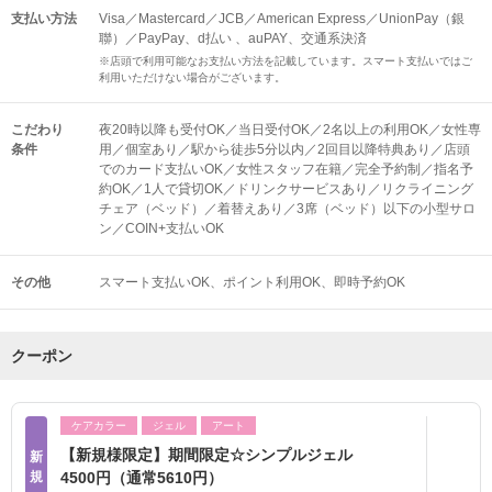
支払い方法
Visa／Mastercard／JCB／American Express／UnionPay（銀
聯）／PayPay、d払い 、auPAY、交通系決済
※店頭で利用可能なお支払い方法を記載しています。スマート支払いではご
利用いただけない場合がございます。
こだわり
夜20時以降も受付OK／当日受付OK／2名以上の利用OK／女性専
条件
用／個室あり／駅から徒歩5分以内／2回目以降特典あり／店頭
でのカード支払いOK／女性スタッフ在籍／完全予約制／指名予
約OK／1人で貸切OK／ドリンクサービスあり／リクライニング
チェア（ベッド）／着替えあり／3席（ベッド）以下の小型サロ
ン／COIN+支払いOK
その他
スマート支払いOK
ポイント利用OK
即時予約OK
クーポン
ケアカラー
ジェル
アート
【新規様限定】期間限定☆シンプルジェル
新
規
4500円（通常5610円）