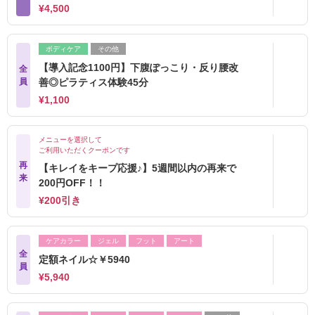
¥4,500
ボディケア
その他
【導入記念1100円】下腹ぽっこり・反り腰改
全
員
善◎ピラティス体験45分
¥1,100
メニューを選択して
ご利用いただくクーポンです
再
【キレイをキープ応援♪】5週間以内の再来で
来
200円OFF！！
¥200引き
ケアカラー
ジェル
フット
アート
全
定額ネイル☆￥5940
員
¥5,940