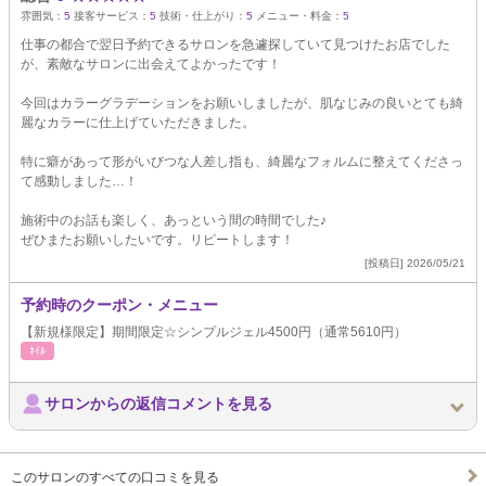
雰囲気：
5
接客サービス：
5
技術・仕上がり：
5
メニュー・料金：
5
仕事の都合で翌日予約できるサロンを急遽探していて見つけたお店でした
が、素敵なサロンに出会えてよかったです！
今回はカラーグラデーションをお願いしましたが、肌なじみの良いとても綺
麗なカラーに仕上げていただきました。
特に癖があって形がいびつな人差し指も、綺麗なフォルムに整えてくださっ
て感動しました…！
施術中のお話も楽しく、あっという間の時間でした♪
ぜひまたお願いしたいです。リピートします！
[投稿日] 2026/05/21
予約時のクーポン・メニュー
【新規様限定】期間限定☆シンプルジェル4500円（通常5610円）
ﾈｲﾙ
サロンからの返信コメントを見る
このサロンのすべての口コミを見る