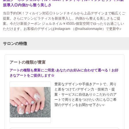
規導入◎内側から整う美しさ
当日予約OK！フィルイン対応◎トレンドネイルから上品デザインまで幅広くご
提案。さらにマシンピラティスを新規導入し、内側から整える美しさもご提
案。今だけ新規クーポン ジェルネイル￥4500♪個室空間でゆったりお過ごしい
ただけます。お客様のデザインはInstagram （@nailsalonmaple）で更新中♪
サロンの特徴
アートの種類が豊富
アートの種類も豊富にご用意♪あなたのお好みに合わせて選べる！お好
きなアートをご提供します☆
豊富なデザインや手描きアートで、周り
と差をつけて♪デザイン力・技術力・提
案・サービスに自信あり☆こだわりのア
ートで周りと差をつけたい方にも◎ご希
望のデザインをお聞かせ下さい♪