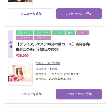
メニューを追加
このクーポンで予約
ボディトリ
ボディケア
ヘッド
整体
ボディ
バストケア
ブライダル
全
【ブライダルエステ90分×3回コース】猫背巻肩/
員
痩身二の腕/小顔矯正/38000
¥38,000
このクーポンの詳細
提示条件：
予約時
利用条件：
どなたでもうけられます
有効期限：
2026年12月30日まで
メニューを追加
このクーポンで予約