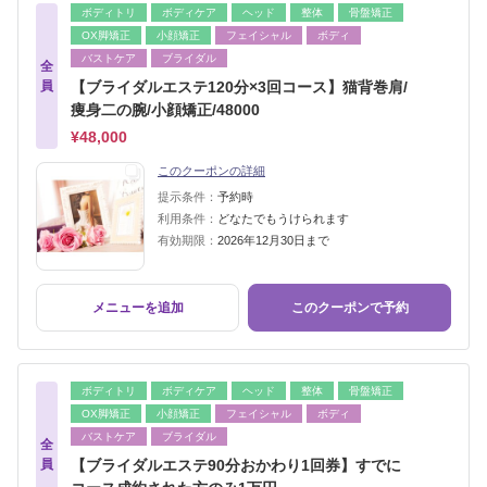
ボディトリ
ボディケア
ヘッド
整体
骨盤矯正
OX脚矯正
小顔矯正
フェイシャル
ボディ
バストケア
ブライダル
全
員
【ブライダルエステ120分×3回コース】猫背巻肩/
痩身二の腕/小顔矯正/48000
¥48,000
このクーポンの詳細
提示条件：
予約時
利用条件：
どなたでもうけられます
有効期限：
2026年12月30日まで
メニューを追加
このクーポンで予約
ボディトリ
ボディケア
ヘッド
整体
骨盤矯正
OX脚矯正
小顔矯正
フェイシャル
ボディ
バストケア
ブライダル
全
員
【ブライダルエステ90分おかわり1回券】すでに