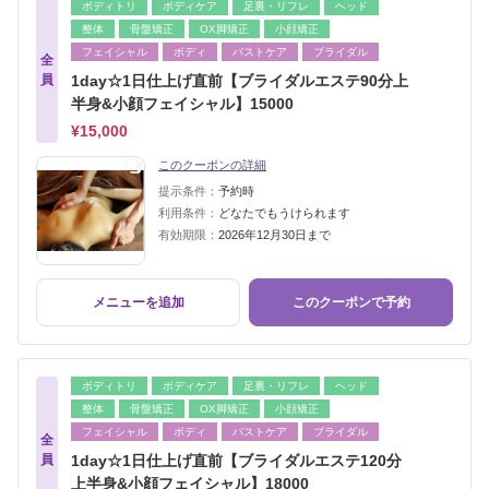
ボディトリ
ボディケア
足裏・リフレ
ヘッド
整体
骨盤矯正
OX脚矯正
小顔矯正
フェイシャル
ボディ
バストケア
ブライダル
全
員
1day☆1日仕上げ直前【ブライダルエステ90分上
半身&小顔フェイシャル】15000
¥15,000
このクーポンの詳細
提示条件：
予約時
利用条件：
どなたでもうけられます
有効期限：
2026年12月30日まで
メニューを追加
このクーポンで予約
ボディトリ
ボディケア
足裏・リフレ
ヘッド
整体
骨盤矯正
OX脚矯正
小顔矯正
フェイシャル
ボディ
バストケア
ブライダル
全
員
1day☆1日仕上げ直前【ブライダルエステ120分
上半身&小顔フェイシャル】18000