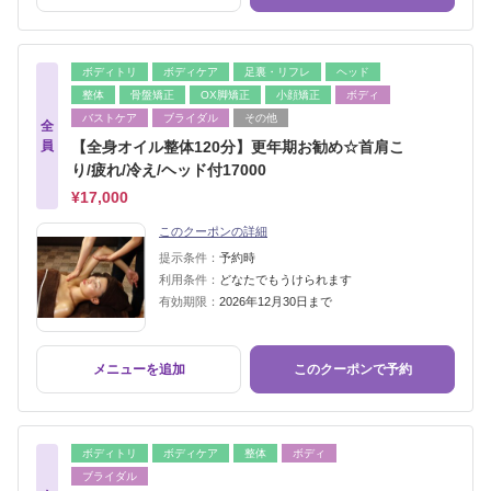
ボディトリ
ボディケア
足裏・リフレ
ヘッド
整体
骨盤矯正
OX脚矯正
小顔矯正
ボディ
バストケア
ブライダル
その他
全
員
【全身オイル整体120分】更年期お勧め☆首肩こ
り/疲れ/冷え/ヘッド付17000
¥17,000
このクーポンの詳細
提示条件：
予約時
利用条件：
どなたでもうけられます
有効期限：
2026年12月30日まで
メニューを追加
このクーポンで予約
ボディトリ
ボディケア
整体
ボディ
ブライダル