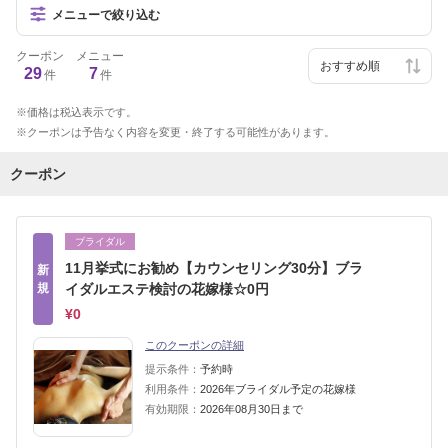
メニューで絞り込む
クーポン
メニュー
29
7
件
件
価格は税込表示です。
クーポンは予告なく内容を変更・終了する可能性があります。
クーポン
ブライダル
11月挙式にお勧め【カウンセリング30分】ブラ
新
規
イダルエステ検討の花嫁様☆0円
¥0
このクーポンの詳細
提示条件：
予約時
利用条件：
2026年ブライダル予定の花嫁様
有効期限：
2026年08月30日まで