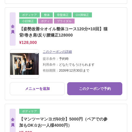
ボディケア
整体
骨盤矯正
OX脚矯正
小顔矯正
ボディ
ブライダル
全
【姿勢改善☆オイル整体コース120分×10回】猫
員
背/巻き肩/反り腰矯正128000
¥128,000
このクーポンの詳細
提示条件：
予約時
利用条件：
どなたでもうけられます
有効期限：
2026年12月30日まで
メニューを追加
このクーポンで予約
ボディケア
【マンツーマンヨガ60分】5000円（ペアでの参
全
員
加もOK☆お一人様4000円）