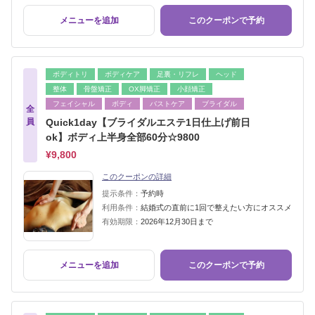
メニューを追加
このクーポンで予約
ボディトリ
ボディケア
足裏・リフレ
ヘッド
整体
骨盤矯正
OX脚矯正
小顔矯正
フェイシャル
ボディ
バストケア
ブライダル
全
員
Quick1day【ブライダルエステ1日仕上げ前日
ok】ボディ上半身全部60分☆9800
¥9,800
このクーポンの詳細
提示条件：
予約時
利用条件：
結婚式の直前に1回で整えたい方にオススメ
有効期限：
2026年12月30日まで
メニューを追加
このクーポンで予約