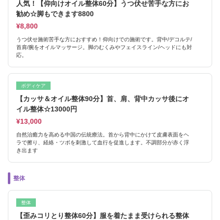
人気！【仰向けオイル整体60分】うつ伏せ苦手な方にお
勧め☆脚もできます8800
¥8,800
うつ伏せ施術苦手な方におすすめ！仰向けでの施術です。背中/デコルテ/
首肩/腕をオイルマッサージ。脚のむくみやフェイスライン/ヘッドにも対
応。
ボディケア
【カッサ＆オイル整体90分】首、肩、背中カッサ後にオ
イル整体☆13000円
¥13,000
自然治癒力を高める中国の伝統療法。首から背中にかけて皮膚表面をヘ
ラで擦り、経絡・ツボを刺激して血行を促進します。不調部分が赤く浮
き出ます
整体
整体
【歪みコリとり整体60分】服を着たまま受けられる整体