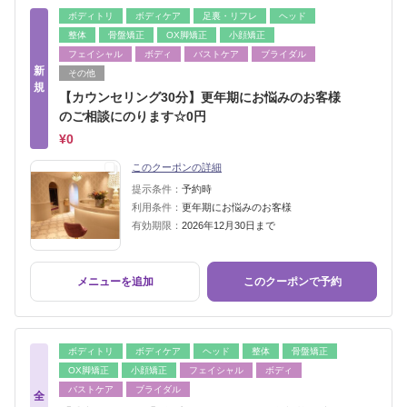
ボディトリ
ボディケア
足裏・リフレ
ヘッド
整体
骨盤矯正
OX脚矯正
小顔矯正
フェイシャル
ボディ
バストケア
ブライダル
新
その他
規
【カウンセリング30分】更年期にお悩みのお客様
のご相談にのります☆0円
¥0
このクーポンの詳細
提示条件：
予約時
利用条件：
更年期にお悩みのお客様
有効期限：
2026年12月30日まで
メニューを追加
このクーポンで予約
ボディトリ
ボディケア
ヘッド
整体
骨盤矯正
OX脚矯正
小顔矯正
フェイシャル
ボディ
バストケア
ブライダル
全