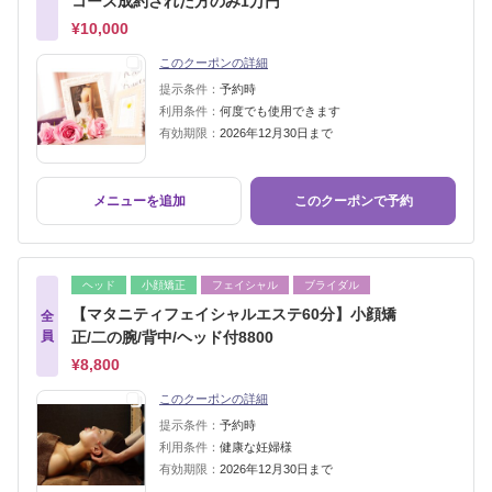
コース成約された方のみ1万円
¥10,000
このクーポンの詳細
提示条件：
予約時
利用条件：
何度でも使用できます
有効期限：
2026年12月30日まで
メニューを追加
このクーポンで予約
ヘッド
小顔矯正
フェイシャル
ブライダル
【マタニティフェイシャルエステ60分】小顔矯
全
員
正/二の腕/背中/ヘッド付8800
¥8,800
このクーポンの詳細
提示条件：
予約時
利用条件：
健康な妊婦様
有効期限：
2026年12月30日まで