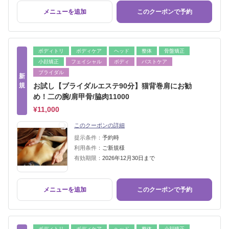
メニューを追加
このクーポンで予約
ボディトリ
ボディケア
ヘッド
整体
骨盤矯正
小顔矯正
フェイシャル
ボディ
バストケア
ブライダル
新
規
お試し【ブライダルエステ90分】猫背巻肩にお勧
め！二の腕/肩甲骨/脇肉11000
¥11,000
このクーポンの詳細
提示条件：
予約時
利用条件：
ご新規様
有効期限：
2026年12月30日まで
メニューを追加
このクーポンで予約
ボディトリ
ボディケア
ヘッド
整体
小顔矯正