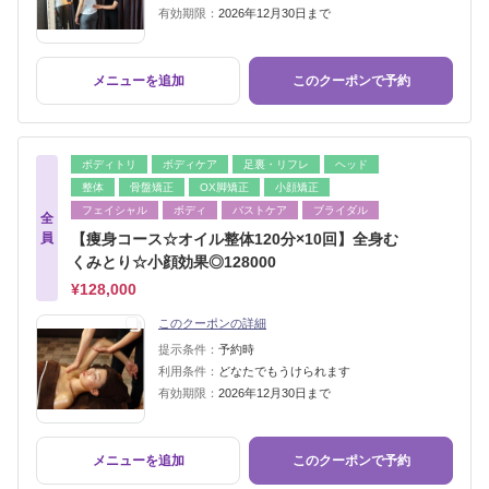
有効期限：
2026年12月30日まで
メニューを追加
このクーポンで予約
ボディトリ
ボディケア
足裏・リフレ
ヘッド
整体
骨盤矯正
OX脚矯正
小顔矯正
フェイシャル
ボディ
バストケア
ブライダル
全
員
【痩身コース☆オイル整体120分×10回】全身む
くみとり☆小顔効果◎128000
¥128,000
このクーポンの詳細
提示条件：
予約時
利用条件：
どなたでもうけられます
有効期限：
2026年12月30日まで
メニューを追加
このクーポンで予約