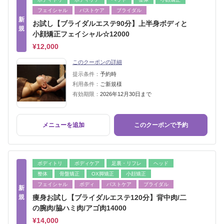
フェイシャル
バストケア
ブライダル
新
お試し【ブライダルエステ90分】上半身ボディと
規
小顔矯正フェイシャル☆12000
¥12,000
このクーポンの詳細
提示条件：
予約時
利用条件：
ご新規様
有効期限：
2026年12月30日まで
メニューを追加
このクーポンで予約
ボディトリ
ボディケア
足裏・リフレ
ヘッド
整体
骨盤矯正
OX脚矯正
小顔矯正
フェイシャル
ボディ
バストケア
ブライダル
新
規
痩身お試し【ブライダルエステ120分】背中肉/二
の腕肉/脇ハミ肉/アゴ肉14000
¥14,000