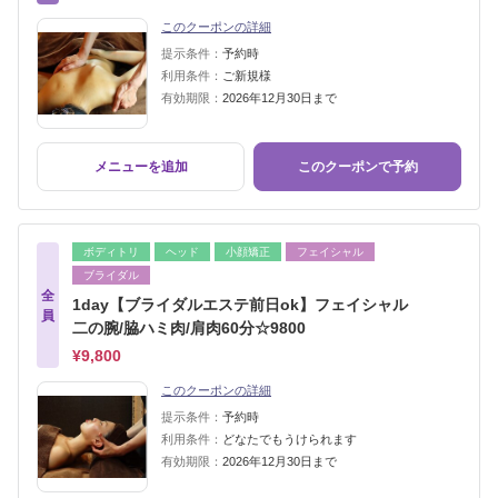
このクーポンの詳細
提示条件：
予約時
利用条件：
ご新規様
有効期限：
2026年12月30日まで
メニューを追加
このクーポンで予約
ボディトリ
ヘッド
小顔矯正
フェイシャル
ブライダル
全
1day【ブライダルエステ前日ok】フェイシャル
員
二の腕/脇ハミ肉/肩肉60分☆9800
¥9,800
このクーポンの詳細
提示条件：
予約時
利用条件：
どなたでもうけられます
有効期限：
2026年12月30日まで