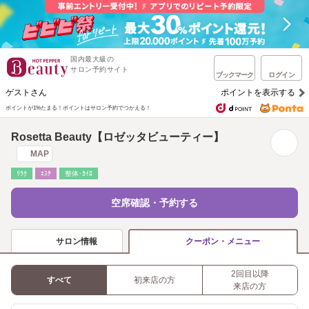
国内最大級の
サロン予約サイト
ブックマーク
ログイン
ゲストさん
ポイントを表示する
ポイントが1%たまる！
ポイントはサロン予約でつかえる！
Rosetta Beauty【ロゼッタビューティー】
MAP
ﾘﾗｸ
ｴｽﾃ
整体･ｶｲﾛ
空席確認・予約する
サロン情報
クーポン・メニュー
2回目以降
すべて
初来店の方
来店の方