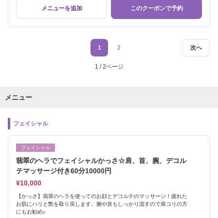
メニューを追加
このクーポンで予約
1
2
次へ
1 / 2ページ
メニュー
フェイシャル
フェイシャル
翡翠のヘラでフェイシャルかっさ☆肩、首、腕、デコル
テマッサージ付き60分10000円
¥10,000
【かっさ】翡翠のヘラを使ってのお顔とデコルテのマッサージ！疲れた
お肌にハリと艶を取り戻します。腕や首もしっかり流すので肩コリの方
にもお勧め♪