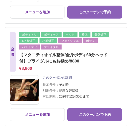
メニューを追加
このクーポンで予約
ボディトリ
ボディケア
ヘッド
整体
骨盤矯正
OX脚矯正
小顔矯正
フェイシャル
ボディ
バストケア
ブライダル
全
員
【マタニティオイル整体/全身ボディ60分ヘッド
付】ブライダルにもお勧め/8800
¥8,800
このクーポンの詳細
提示条件：
予約時
利用条件：
健康な妊婦様
有効期限：
2026年12月30日まで
メニューを追加
このクーポンで予約