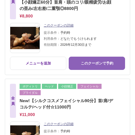
員
【小顔矯正60分】首肩・頭のコリ/眼精疲労/お顔
の歪み/左右差/二重顎◎8800円
¥8,800
このクーポンの詳細
提示条件：
予約時
利用条件：
どなたでもうけられます
有効期限：
2026年12月30日まで
メニューを追加
このクーポンで予約
ボディトリ
ヘッド
小顔矯正
フェイシャル
ブライダル
全
New!【シルクコスメフェイシャル90分】首/肩/デ
員
コルテ/ヘッド付☆11000円
¥11,000
このクーポンの詳細
提示条件：
予約時