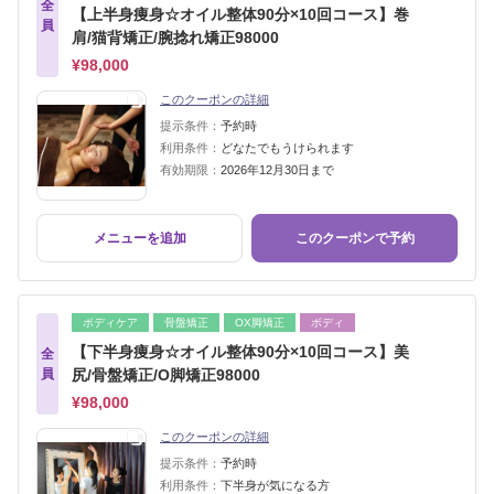
全
【上半身痩身☆オイル整体90分×10回コース】巻
員
肩/猫背矯正/腕捻れ矯正98000
¥98,000
このクーポンの詳細
提示条件：
予約時
利用条件：
どなたでもうけられます
有効期限：
2026年12月30日まで
メニューを追加
このクーポンで予約
ボディケア
骨盤矯正
OX脚矯正
ボディ
【下半身痩身☆オイル整体90分×10回コース】美
全
員
尻/骨盤矯正/O脚矯正98000
¥98,000
このクーポンの詳細
提示条件：
予約時
利用条件：
下半身が気になる方