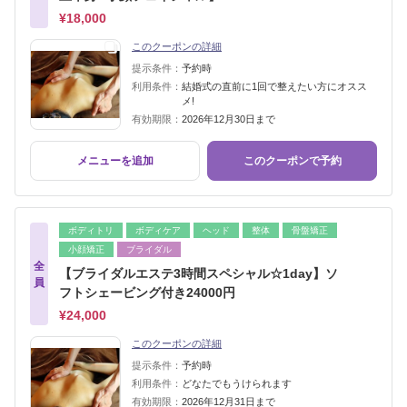
¥18,000
このクーポンの詳細
提示条件：
予約時
利用条件：
結婚式の直前に1回で整えたい方にオスス
メ!
有効期限：
2026年12月30日まで
メニューを追加
このクーポンで予約
ボディトリ
ボディケア
ヘッド
整体
骨盤矯正
小顔矯正
ブライダル
全
【ブライダルエステ3時間スペシャル☆1day】ソ
員
フトシェービング付き24000円
¥24,000
このクーポンの詳細
提示条件：
予約時
利用条件：
どなたでもうけられます
有効期限：
2026年12月31日まで