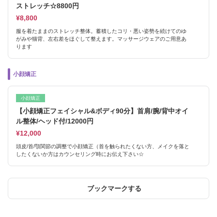
ストレッチ☆8800円
¥8,800
服を着たままのストレッチ整体。蓄積したコリ・悪い姿勢を続けてのゆ
がみや猫背、左右差をほぐして整えます。マッサージウェアのご用意あ
ります
小顔矯正
小顔矯正
【小顔矯正フェイシャル&ボディ90分】首肩/腕/背中オイ
ル整体/ヘッド付/12000円
¥12,000
頭皮/首/顎関節の調整で小顔矯正（首を触られたくない方、メイクを落と
したくないか方はカウンセリング時にお伝え下さい☆
ブックマークする