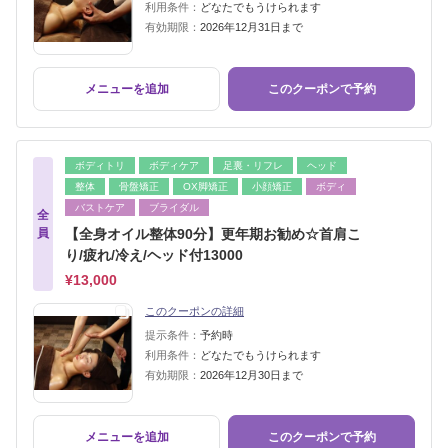
利用条件：
どなたでもうけられます
有効期限：
2026年12月31日まで
メニューを追加
このクーポンで予約
ボディトリ
ボディケア
足裏・リフレ
ヘッド
整体
骨盤矯正
OX脚矯正
小顔矯正
ボディ
バストケア
ブライダル
全
員
【全身オイル整体90分】更年期お勧め☆首肩こ
り/疲れ/冷え/ヘッド付13000
¥13,000
このクーポンの詳細
提示条件：
予約時
利用条件：
どなたでもうけられます
有効期限：
2026年12月30日まで
メニューを追加
このクーポンで予約