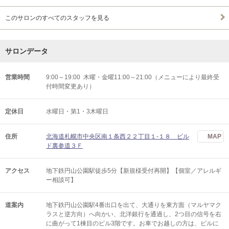
このサロンのすべてのスタッフを見る
サロンデータ
営業時間
9:00～19:00 木曜・金曜11:00～21:00（メニューにより最終受
付時間変更あり）
定休日
水曜日・第1・3木曜日
住所
北海道札幌市中央区南１条西２２丁目１-１８ ビル
MAP
ド裏参道３Ｆ
アクセス
地下鉄円山公園駅徒歩5分【新規様受付再開】【個室／アレルギ
ー相談可】
道案内
地下鉄円山公園駅4番出口を出て、大通りを東方面（マルヤマク
ラスと逆方向）へ向かい、北洋銀行を通過し、2つ目の信号を右
に曲がって1棟目のビル3階です。お車でお越しの方は、ビルに