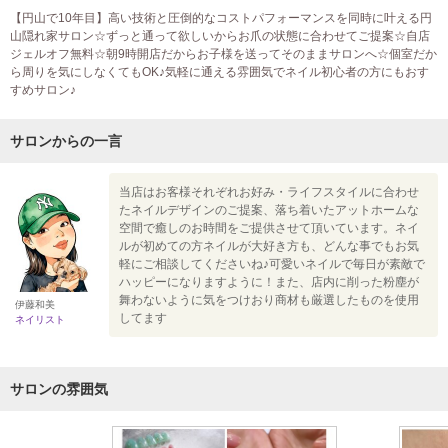
【円山で10年目】高い技術と圧倒的なコストパフォーマンスを同時に叶える円
山隠れ家サロン☆ずっと通って欲しいからお爪の状態に合わせてご提案☆自店
ジェルオフ無料☆朝9時開店だからお子様を送ってそのままサロンへ☆個室だか
ら周りを気にしなくてもOK♪気軽に通える雰囲気でネイル初心者の方にもおす
すめサロン♪
サロンからの一言
当店はお客様それぞれお好み・ライフスタイルに合わせ
たネイルデザインのご提案、落ち着いたアットホームな
空間で癒しのお時間をご提供させて頂いています。ネイ
ルが初めての方ネイルが大好き方も、どんな事でもお気
軽にご相談してくださいね♪可愛いネイルで毎日が素敵で
ハッピーになりますように！また、店内に削った粉塵が
舞わないように気をつけおり商材も厳選したものを使用
伊藤和美
してます
ネイリスト
サロンの雰囲気