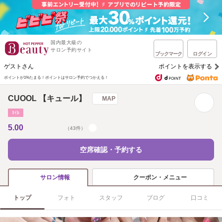
国内最大級の
サロン予約サイト
ブックマーク
ログイン
ゲストさん
ポイントを表示する
ポイントが1%たまる！
ポイントはサロン予約でつかえる！
CUOOL 【キュール】
MAP
ﾈｲﾙ
5.00
（43件）
空席確認・予約する
クーポン・メニュー
サロン情報
トップ
フォト
スタッフ
ブログ
口コミ