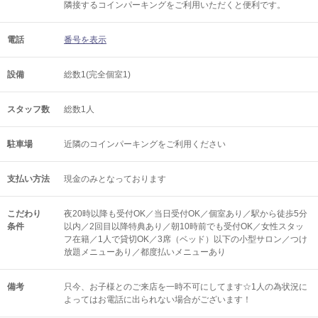
隣接するコインパーキングをご利用いただくと便利です。
電話
番号を表示
設備
総数1(完全個室1)
スタッフ数
総数1人
駐車場
近隣のコインパーキングをご利用ください
支払い方法
現金のみとなっております
こだわり
夜20時以降も受付OK／当日受付OK／個室あり／駅から徒歩5分
条件
以内／2回目以降特典あり／朝10時前でも受付OK／女性スタッ
フ在籍／1人で貸切OK／3席（ベッド）以下の小型サロン／つけ
放題メニューあり／都度払いメニューあり
備考
只今、お子様とのご来店を一時不可にしてます☆1人の為状況に
よってはお電話に出られない場合がございます！