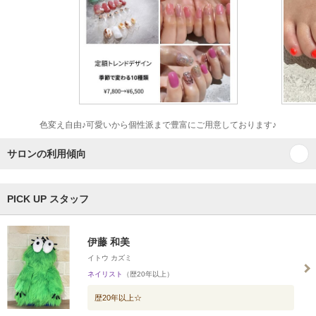
色変え自由♪可愛いから個性派まで豊富にご用意しております♪
サロンの利用傾向
PICK UP スタッフ
伊藤 和美
イトウ カズミ
ネイリスト
（歴20年以上）
歴20年以上☆