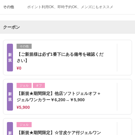
その他
ポイント利用OK
即時予約OK
メンズにもオススメ
クーポン
その他
【ご新規様は必ず1番下にある備考を確認くだ
新
規
さい】
¥0
ジェル
オフ
【新規★期間限定】他店ソフトジェルオフ＋
新
規
ジェルワンカラー￥6,200→￥5,900
¥5,900
ジェル
【新規★期間限定】☆甘皮ケア付ジェルワン
新