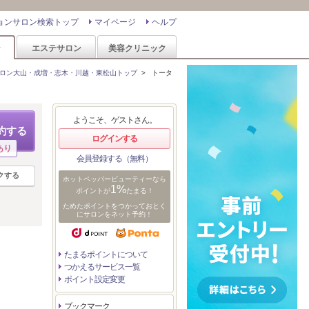
ョンサロン検索トップ
マイページ
ヘルプ
ン
エステサロン
美容クリニック
ロン大山・成増・志木・川越・東松山トップ
>
トータ
ようこそ、ゲストさん。
約する
ログインする
あり
会員登録する（無料）
クする
ホットペッパービューティーなら
1%
ポイントが
たまる！
ためたポイントをつかっておとく
にサロンをネット予約！
たまるポイントについて
つかえるサービス一覧
ポイント設定変更
ブックマーク