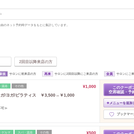
中
uty経由のネット予約時データをもとに集計しています。
2回目以降来店の方
新規
サロンに初来店の方
再来
サロンに2回目以降にご来店の方
全員
サロンにご
¥1,000
・温浴
その他
このクーポ
空席確認・予
ヨガ/ピラティス ￥3,500→￥1,000
メニューを追加
不可≫
ブックマー
¥500
・ゲルマ
スパ・温浴
その他
このクーポ