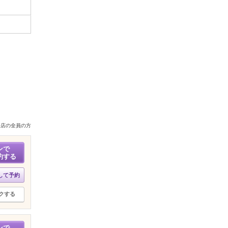
来店の全員の方
ンで
約する
して予約
クする
ンで