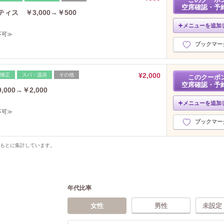
空席確認・予
ィス ￥3,000→￥500
メニューを追加
不可≫
ブックマー
¥2,000
脚矯正
スパ・温浴
その他
このクーポ
空席確認・予
,000→￥2,000
メニューを追加
不可≫
ブックマー
をもとに集計しています。
年代比率
女性
男性
未設定