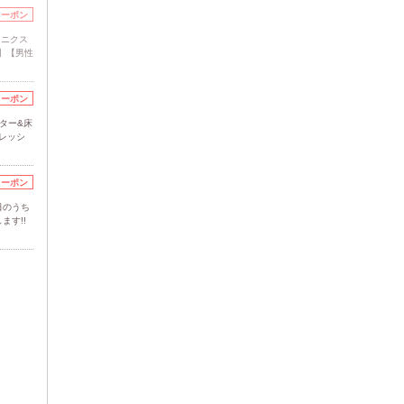
クーポン
ウニクス
】【男性
クーポン
ター&床
レッシ
クーポン
日のうち
ます!!