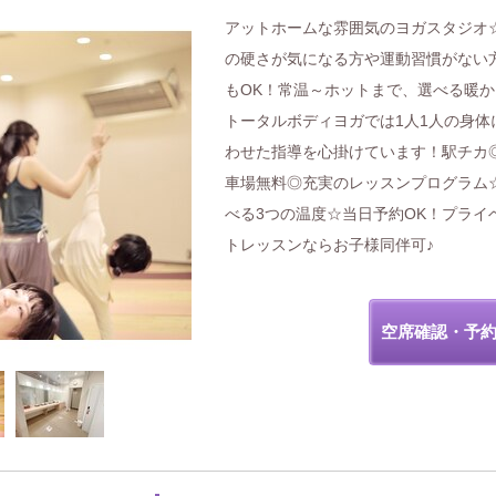
アットホームな雰囲気のヨガスタジオ
の硬さが気になる方や運動習慣がない
もOK！常温～ホットまで、選べる暖か
トータルボディヨガでは1人1人の身体
わせた指導を心掛けています！駅チカ
車場無料◎充実のレッスンプログラム
べる3つの温度☆当日予約OK！プライ
トレッスンならお子様同伴可♪
空席確認・予