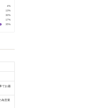
4%
13%
30%
17%
35%
車でお越
防の為営業