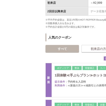
初来店
～¥2,999
2回目以降来店
データ収集
※平均予約金額は、直近1年間のHOT PEPPER Bea
※回数券購入分を含みます。
※予約合計金額が0円の場合は集計対象外です。
人気のクーポン
すべて
初来店の方
ボディケア
整体
骨盤矯正
スパ
1回体験≪手ぶらプラン≫ホットヨガ/
新
提示条件：
予約時＆入店時
規
利用条件：
≪新規の方≫≪他割引との併用
ボディケア
整体
骨盤矯正
岩盤