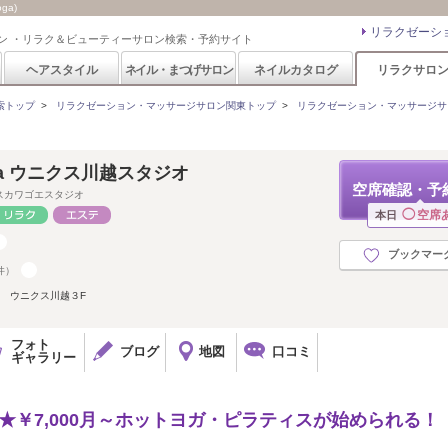
ga)
リラクゼーシ
ン ・リラク＆ビューティーサロン検索・予約サイト
ヘアスタイル
ネイル・まつげサロン
ネイルカタログ
リラクサロ
索トップ
>
リラクゼーション・マッサージサロン関東トップ
>
リラクゼーション・マッサージサ
 Yoga ウニクス川越スタジオ
空席確認・予
スカワゴエスタジオ
◯
空席
本日
ブックマー
件）
１ ウニクス川越３F
フォト
ブログ
地図
口コミ
ギャラリー
★￥7,000月～ホットヨガ・ピラティスが始められる！