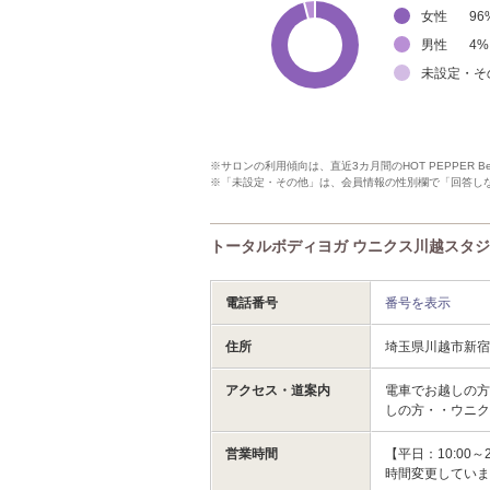
女性
96
男性
4
%
未設定・そ
※サロンの利用傾向は、直近3カ月間のHOT PEPPER 
※「未設定・その他」は、会員情報の性別欄で「回答し
トータルボディヨガ ウニクス川越スタジオ(T
電話番号
番号を表示
住所
埼玉県川越市新宿
アクセス・道案内
電車でお越しの方
しの方・・ウニク
営業時間
【平日：10:00
時間変更してい