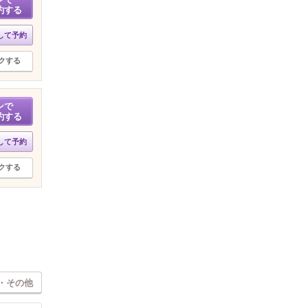
約する
して予約
クする
ンで
約する
して予約
クする
・その他