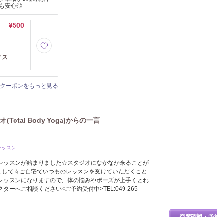
も安心◎
¥500
ティス
クーポンをもっと見る
tal Body Yoga)からの一言
レッスン
レッスンが始まりました☆スタジオになかなか来ることが
応えして☆ご自宅でいつものレッスンを受けていただくこと
レッスンになりますので、体の悩みやポーズが上手くとれ
ーへご相談ください<ご予約受付中>TEL:049-265-
空席確認・予