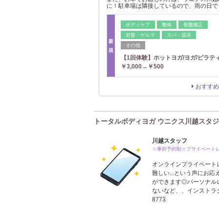
に！駐車場は隣接しているので、雨の日で
ボディケア
整体
骨盤矯正
岩盤・ゲルマ
スパ・温浴
新
その他
規
【1回体験】ホットヨガ/ヨガ/ピラ
￥3,000→￥500
おすすめ
トータルボディヨガ ウニクス川越スタジオ(To
川越スタッフ
☆事前予約制☆プライベート
オンラインプライベート
難しい...という声にお
ができます◎パーソナル
ないなど、、インストラクタ
8773