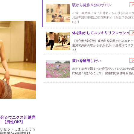
駅から徒歩５分のサロン
JR線・東武東上線『川越駅』から徒歩5分☆
川越専用駐車場は5時間無料☆【当日予約OK!
OK!】
体を動かしてスッキリリフレッシュ
《初心者大歓迎!!》遠赤外線効果のパネルヒー
暖房で身体の芯からポカポカ♪大量発汗でリフ
ュ!
疲れを解消したい
ホットヨガで溜まった疲労やストレスはその
に解消☆続けることで、健康的な身体を目指し
5分☆ウニクス川越専
】【男性OK!】
をリセットしましょう☆
駐車場が5時間無料