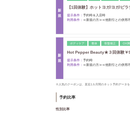
【1回体験】ホットヨガ/ヨガ/ピラテ
新
提示条件：
予約時＆入店時
規
利用条件：
≪新規の方≫≪他割引との併用
ボディケア
整体
骨盤矯正
OX
Hot Pepper Beauty★３回体験￥9
新
提示条件：
予約時
規
利用条件：
≪新規の方≫≪他割引との併用
※人気のクーポンは、直近1カ月間のネット予約データ
予約比率
性別比率