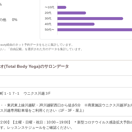
%
〜10代
20代
30代
の他
0
%
40代
50代〜
Beauty経由のネット予約データをもとに集計しています。
ない」「自由記載」を選択された方のデータを集計しています。
otal Body Yoga)のサロンデータ
町１‐１７‐１ ウニクス川越３F
・・東武東上線川越駅・JR川越駅西口から徒歩5分 ※商業施設ウニクス川越3Fお
ス川越専用駐車場をご利用ください（1F・3F・屋上）
～22:00】【土曜・日曜・祝日：10:00～19:00】 ＊新型コロナウイルス感染拡大予
ます。レッスンスケジュールをご確認ください。