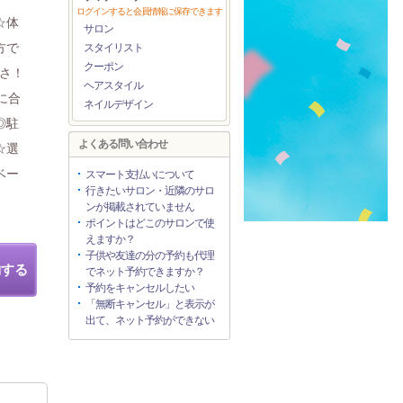
ログインすると会員情報に保存できます
☆体
サロン
方で
スタイリスト
クーポン
さ！
ヘアスタイル
に合
ネイルデザイン
◎駐
よくある問い合わせ
☆選
ベー
スマート支払いについて
行きたいサロン・近隣のサロ
ンが掲載されていません
ポイントはどこのサロンで使
えますか？
子供や友達の分の予約も代理
約する
でネット予約できますか？
予約をキャンセルしたい
「無断キャンセル」と表示が
出て、ネット予約ができない