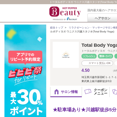
トータルボディヨガ ウニクス川越スタジオ(Total Body Yo
国内最大級のヘアサロ
ヘアサロン
総合トップ
>
リラクゼーション・マッサージサロン検
ルボディヨガ ウニクス川越スタジオ(Total Body Yoga)
Total Body
トータルボディヨガ ウニク
スマート支払いOK
4.50
（6
埼玉県川越市新宿町１‐１７‐
東武東上線川越駅徒歩5分
クーポン
サロン情報
メニュー
★駐車場あり★川越駅徒歩5分