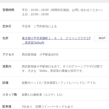
営業時間
平日：10:00～19:00（時間外応相談。お問い合わせください）
土日：10:00～19:00
定休日
不定休 ご予約状況による
住所
東京都小平市美園町１－６－１ クリーンプラザ２F
MAP
美容室Seibu内
アクセス
西武新宿線 小平駅徒歩0分
道案内
西武新宿線小平駅南口を出て、すぐのグリーンプラザの2階で
す。大きな「Seibu」美容室の看板が目印です。
設備
総数2(ベッド2／完全個室1／フット1／ハンド1／アイ1)
スタッフ数
総数1人(施術者（エステ）1人)
駐車場
3台あり 近隣コインパーキングもあり