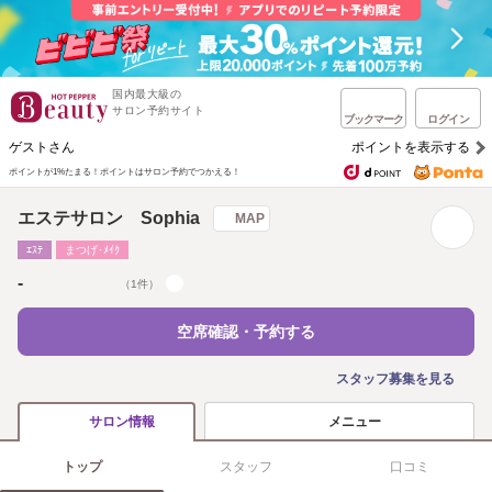
国内最大級の
サロン予約サイト
ブックマーク
ログイン
ゲストさん
ポイントを表示する
ポイントが1%たまる！
ポイントはサロン予約でつかえる！
エステサロン Sophia
MAP
ｴｽﾃ
まつげ･ﾒｲｸ
-
（1件）
空席確認・予約する
スタッフ募集を見る
メニュー
サロン情報
トップ
スタッフ
口コミ