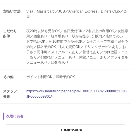
支払い方法
Visa／Mastercard／JCB／American Express／Diners Club／楽
天
こだわり
夜20時以降も受付OK／当日受付OK／2名以上の利用OK／女性専
条件
用／個室あり／駐車場あり／駅から徒歩5分以内／店頭でのカー
ド支払いOK／朝10時前でも受付OK／女性スタッフ在籍／完全予
約制／指名予約OK／1人で貸切OK／ドリンクサービスあり／お
子さま同伴可／メイクルームあり／着替えあり／つけ放題メニュ
ーあり／都度払いメニューあり／体験メニューあり／ブライダル
メニューあり／回数券あり
その他
ポイント利用OK
即時予約OK
スタッフ
https://work.beauty.hotpepper.jp/WC00015177/WS0000023138/
募集
JP0000009861/
友達に共有
LINEで送る