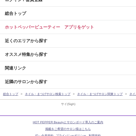
総合トップ
ホットペッパービューティー アプリをゲット
近くのエリアから探す
オススメ特集から探す
関連リンク
近隣のサロンから探す
総合トップ
ネイル・まつげサロン検索トップ
ネイル・まつげサロン関東トップ
ネイ
サイ(Sigh)
HOT PEPPER Beautyとサロンボード導入のご案内
掲載をご希望のサロン様はこちら
ID・会員規約
プライバシーポリシー
利用規約