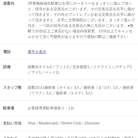
道案内
JR青梅線福生駅東口を背にロータリーをまっすぐに進んで頂く
と、信号がある交差点がございます。その交差点店を右手に曲が
って頂きます。その先セブンイレブンがある交差点を左手に曲が
って頂きますと、左手に大聖病院がございます。まっすぐ進んで
頂き、一つ目の信号のある交差点の角に当店がございます。●無
断で10分以上ご来店がない場合内容変更、15分以上でキャンセ
ルさせて頂く可能性がありますので遅刻の際はご連絡下さい
電話
番号を表示
設備
総数4(ネイル2／フット2／完全個室1／リクライニングチェア1
／アイ1／ベッド1)
スタッフ数
総数10人(施術者（ネイル）3人／施術者（まつげ）1人／施術者
（リラク）3人／施術者（エステ）3人)
駐車場
お客様専用駐車場有り・1台
支払い方法
Visa／Mastercard／Diners Club／Discover