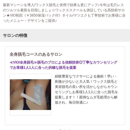
最新マシーンを導入/ワックス脱毛と併用で効果も更にアップ♪今年は毛穴レス
のツルツル素肌を目指しましょ☆ワックススクールも併設している高技術サロ
ン★VIO初回《￥3850保湿パック付》ネイル/マツエクも丁寧技術でお客様に合
ったメニュー・デザインをご提供♪
サロンの特徴
全身脱毛コースのあるサロン
≪VIO/全身脱毛≫脱毛のプロによる信頼技術◎丁寧なカウンセリング
でお客様1人1人に合った的確な脱毛を提案
経験豊富なワクサーによる施術！早い・
刺激が少ないと大人気！ワックス脱毛と
美容脱毛の良い所を活かしながらカウン
セリングしお客様1人1人に合った脱毛を
提案します！！面倒なムダ毛処理から解
放され、毎日快適に♪