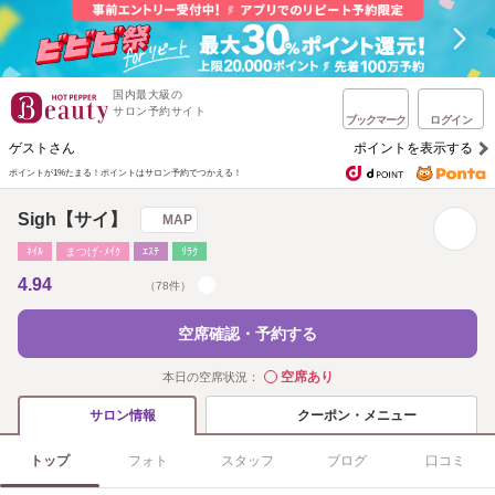
国内最大級の
サロン予約サイト
ブックマーク
ログイン
ゲストさん
ポイントを表示する
ポイントが1%たまる！
ポイントはサロン予約でつかえる！
Sigh【サイ】
MAP
ﾈｲﾙ
まつげ･ﾒｲｸ
ｴｽﾃ
ﾘﾗｸ
4.94
（78件）
空席確認・予約する
空席あり
本日の空席状況：
◯
クーポン・メニュー
サロン情報
トップ
フォト
スタッフ
ブログ
口コミ