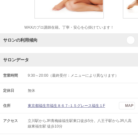
WAXのプロ講師在籍。丁寧・安心を心掛けています！
サロンの利用傾向
サロンデータ
営業時間
9:30～20:00（最終受付：メニューにより異なります）
定休日
無休
住所
東京都福生市福生８６７‐１５グレース福生１F
MAP
アクセス
立川駅からJR青梅線福生駅東口徒歩5分。八王子駅からJR八高
線東福生駅 徒歩10分