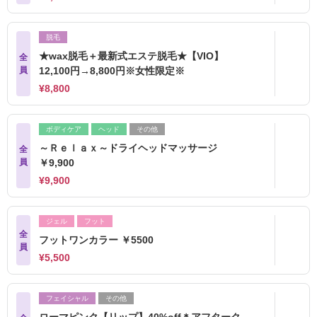
脱毛
★wax脱毛＋最新式エステ脱毛★【VIO】
全
員
12,100円→8,800円※女性限定※
¥8,800
ボディケア
ヘッド
その他
～Ｒｅｌａｘ～ドライヘッドマッサージ
全
員
￥9,900
¥9,900
ジェル
フット
全
フットワンカラー ￥5500
員
¥5,500
フェイシャル
その他