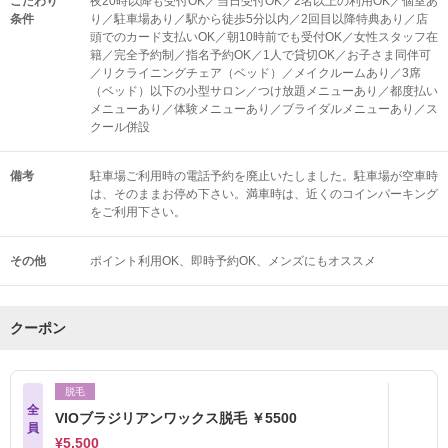
こだわり
夜20時以降も受付OK／当日受付OK／2名以上の利用OK／個室あ
条件
り／駐車場あり／駅から徒歩5分以内／2回目以降特典あり／店
頭でのカード支払いOK／朝10時前でも受付OK／女性スタッフ在
籍／完全予約制／指名予約OK／1人で貸切OK／お子さま同伴可
／リクライニングチェア（ベッド）／メイクルームあり／3席
（ベッド）以下の小型サロン／つけ放題メニューあり／都度払い
メニューあり／体験メニューあり／ブライダルメニューあり／ス
クール併設
備考
駐車場ご利用時の電話予約を廃止いたしました。駐車場が空車時
は、そのままお停め下さい。満車時は、近くのコインパーキング
をご利用下さい。
その他
ポイント利用OK
即時予約OK
メンズにもオススメ
クーポン
脱毛
全
VIOブラジリアンワックス脱毛 ￥5500
員
¥5,500