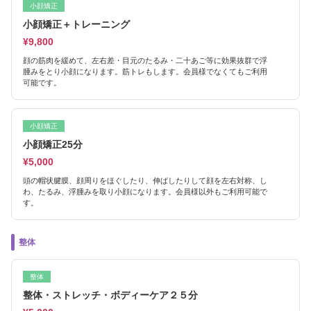
小顔矯正
小顔矯正＋トレーニング
¥9,800
顔の筋肉を緩めて、左右差・目元のたるみ・二十あご等に効果抜群で浮
腫みをとり小顔になります。筋トレもします。会員様でなくてもご利用
可能です。
小顔矯正
小顔矯正25分
¥5,000
頭の帽状腱膜、顔周りをほぐしたり、伸ばしたりして顔を左右対称、し
わ、たるみ、浮腫みを取り小顔になります。会員様以外もご利用可能で
す。
整体
整体
整体・ストレッチ・ボディーケア２５分