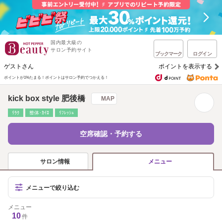
国内最大級の
サロン予約サイト
ブックマーク
ログイン
ゲストさん
ポイントを表示する
ポイントが1%たまる！
ポイントはサロン予約でつかえる！
kick box style 肥後橋
MAP
ﾘﾗｸ
整体･ｶｲﾛ
ﾘﾌﾚｯｼｭ
空席確認・予約する
サロン情報
メニュー
メニューで絞り込む
メニュー
10
件