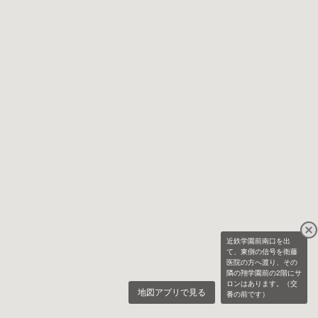
近鉄学園前南口を出
て、東側の信号を衛藤
医院の方へ渡り、その
隣の翔学園前の2階にサ
ロンはあります。（交
地図アプリで見る
番の前です）