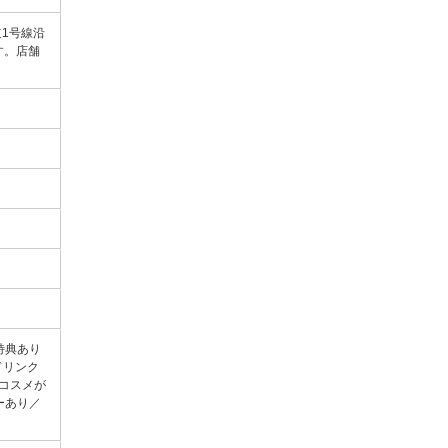
1号線沿
す。店舗
特典あり
ドリンク
コスメが
ーあり／