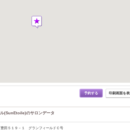
予約する
印刷画面を表
SunEtoile)のサロンデータ
町豊田５１９－１ グランフィールドＣ号