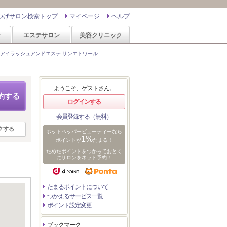
つげサロン検索トップ
マイページ
ヘルプ
ン
エステサロン
美容クリニック
アイラッシュアンドエステ サンエトワール
ようこそ、ゲストさん。
約する
ログインする
会員登録する（無料）
クする
ホットペッパービューティーなら
1%
ポイントが
たまる！
ためたポイントをつかっておとく
にサロンをネット予約！
たまるポイントについて
つかえるサービス一覧
ポイント設定変更
ブックマーク