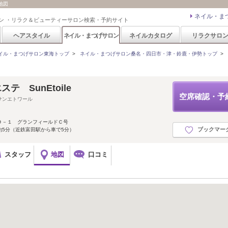
地図
ネイル・ま
ン ・リラク＆ビューティーサロン検索・予約サイト
ヘアスタイル
ネイル・まつげサロン
ネイルカタログ
リラクサロ
イル・まつげサロン東海トップ
>
ネイル・まつげサロン桑名・四日市・津・鈴鹿・伊勢トップ
>
テ SunEtoile
空席確認・予
サンエトワール
９－１ グランフィールドＣ号
ブックマー
約5分（近鉄富田駅から車で5分）
スタッフ
地図
口コミ