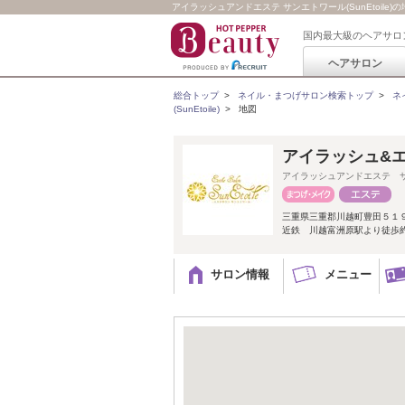
アイラッシュアンドエステ サンエトワール(SunEtoile)の
国内最大級のヘアサロ
ヘアサロン
総合トップ
>
ネイル・まつげサロン検索トップ
>
ネ
(SunEtoile)
>
地図
アイラッシュ&エス
アイラッシュアンドエステ 
三重県三重郡川越町豊田５１
近鉄 川越富洲原駅より徒歩
サロン情報
メニュー