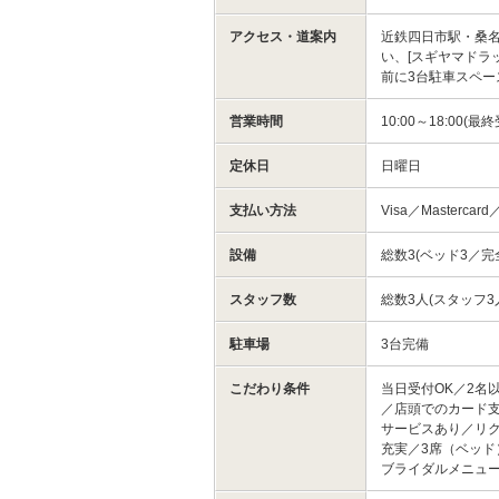
アクセス・道案内
近鉄四日市駅・桑名
い、[スギヤマドラ
前に3台駐車スペ
営業時間
10:00～18:00(最
定休日
日曜日
支払い方法
Visa／Mastercard／
設備
総数3(ベッド3／完
スタッフ数
総数3人(スタッフ
駐車場
3台完備
こだわり条件
当日受付OK／2名
／店頭でのカード支
サービスあり／リ
充実／3席（ベッ
ブライダルメニュ