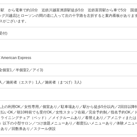
駅 から電車で約10分 近鉄川越富洲原駅徒歩5分 近鉄富田駅から車で5分 国道
ッグ川越店]とローソンの間の道に入って次の十字路を左折すると案内看板がありま
ースがございます。
終受付)
American Express
全個室1／半個室2／アイ3)
3人／施術者（エステ）1人／施術者（まつげ）3人)
以上の利用OK／女性専用／個室あり／駐車場あり／駅から徒歩5分以内／2回目以降
払いOK／朝10時前でも受付OK／女性スタッフ在籍／完全予約制／指名予約OK／
クライニングチェア（ベッド）／メイクルームあり／着替えあり／アメニティまたは
ド）以下の小型サロン／つけ放題メニューあり／都度払いメニューあり／体験メニュ
ーあり／回数券あり／スクール併設