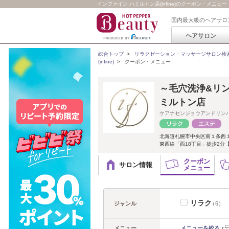
インファイン ハミルトン店(infine)のクーポン・メニュー
国内最大級のヘアサロ
ヘアサロン
総合トップ
>
リラクゼーション・マッサージサロン検
(infine)
>
クーポン・メニュー
～毛穴洗浄&リン
ミルトン店
ケアナセンジョウアンドリン
北海道札幌市中央区南１条西１
東西線「西18丁目」徒歩2分
クーポン
サロン情報
メニュー
リラク
ジャンル
（6）
メニュー
メニューを絞る