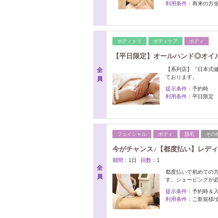
利用条件：
再来の方
ボディトリ
ボディケア
ボディ
【平日限定】オールハンド◎オイルリン
【系列店】『日本式健美
全
ております。
員
提示条件：
予約時
利用条件：
平日限定
フェイシャル
ボディ
脱毛
その
今がチャンス♪【都度払い】レディー
期間：
1日
回数：
1
全
都度払いで初めての方
員
す。シェービングが必
提示条件：
予約時＆
利用条件：
ご新規様/