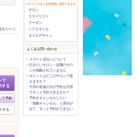
ログインすると会員情報に保存できます
サロン
スタイリスト
クーポン
1/1ページ
ヘアスタイル
ネイルデザイン
よくある問い合わせ
スマート支払いについて
行きたいサロン・近隣のサロ
ンが掲載されていません
ポイントはどこのサロンで使
ンで
えますか？
約する
子供や友達の分の予約も代理
でネット予約できますか？
予約をキャンセルしたい
して予約
「無断キャンセル」と表示が
出て、ネット予約ができない
クする