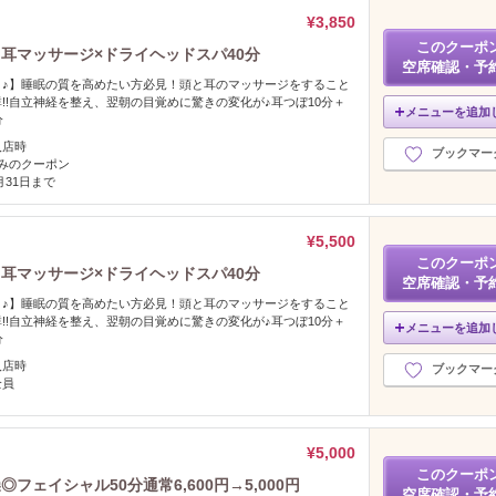
¥3,850
このクーポ
"耳マッサージ×ドライヘッドスパ40分
空席確認・予
き♪】睡眠の質を高めたい方必見！頭と耳のマッサージをすること
!!自立神経を整え、翌朝の目覚めに驚きの変化が♪耳つぼ10分＋
メニューを追加
分
入店時
ブックマー
みのクーポン
2月31日まで
¥5,500
このクーポ
"耳マッサージ×ドライヘッドスパ40分
空席確認・予
き♪】睡眠の質を高めたい方必見！頭と耳のマッサージをすること
!!自立神経を整え、翌朝の目覚めに驚きの変化が♪耳つぼ10分＋
メニューを追加
分
入店時
ブックマー
全員
¥5,000
このクーポ
フェイシャル50分通常6,600円→5,000円
空席確認・予