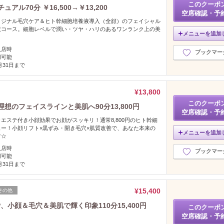
このクーポ
ル70分 ￥16,500→￥13,200
空席確認・予
リジナル毛穴ケア＆ヒト幹細胞培養液導入（全顔）のフェイシャル
沢コース。細胞レベルで潤い・ツヤ・ハリのあるワンランク上の美
メニューを追加
入店時
ブックマー
用可能
8月31日まで
¥13,800
このクーポ
想のフェイスラインと美肌へ90分13,800円
空席確認・予
エステ付き小顔効果でお顔がスッキリ！通常8,800円のヒト幹細
ー！小顔リフト×黒ずみ・開き毛穴×肌質改善で、あなた本来の
メニューを追加
す☆
入店時
ブックマー
用可能
8月31日まで
¥15,400
その他
、小顔＆毛穴＆美肌で輝く印象110分15,400円
このクーポ
空席確認・予