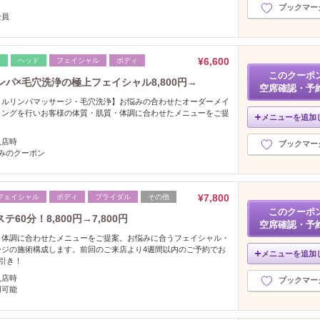
ブックマー
全員
¥6,600
レ
ヘッド
フェイシャル
ボディ
このクーポ
ンパ×毛穴洗浄の極上フェイシャル8,800円→
空席確認・予
イルリンパマッサージ・毛穴洗浄】お悩みの合わせたオーダーメイ
リングを行いお客様の体質・肌質・体調に合わせたメニューをご提
メニューを追加
入店時
ブックマー
みのクーポン
¥7,800
フェイシャル
ボディ
ブライダル
その他
このクーポ
0分！8,800円→7,800円
空席確認・予
・体調に合わせたメニューをご提案。お悩みに合うフェイシャル・
ージの施術構成します。前回のご来店より4週間以内のご予約でお
メニューを追加
円引き！
入店時
ブックマー
用可能