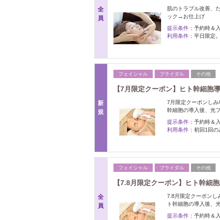
肌のトラブル改善、
全
ック→お仕上げ
員
提示条件：
予約時＆
利用条件：
平日限定
フェイシャル
ブライダル
その他
【7月限定クーポン】ヒト幹細胞導
7月限定クーポンしみ/
新
幹細胞の導入後、光フ
規
提示条件：
予約時＆
利用条件：
初回1回の
フェイシャル
ブライダル
その他
【7.8月限定クーポン】ヒト幹細
7.8月限定クーポンし
全
ト幹細胞の導入後、光
員
提示条件：
予約時＆