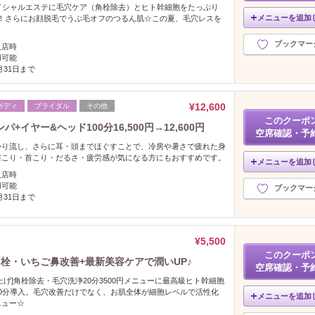
ェイシャルエステに毛穴ケア（角栓除去）とヒト幹細胞をたっぷり
メニューを追加
円）！さらにお顔脱毛でうぶ毛オフのつるん肌☆この夏、毛穴レスを
！
ブックマー
入店時
用可能
8月31日まで
¥12,600
ボディ
ブライダル
その他
このクーポ
イヤー&ヘッド100分16,500円→12,600円
空席確認・予
かり流し、さらに耳・頭までほぐすことで、冷房や暑さで疲れた身
肩こり・首こり・だるさ・疲労感が気になる方にもおすすめです。
メニューを追加
入店時
用可能
ブックマー
8月31日まで
¥5,500
このクーポ
栓・いちご鼻改善+最新美容ケアで潤いUP♪
空席確認・予
上げ]角栓除去・毛穴洗浄20分3500円メニューに最高級ヒト幹細胞
0分導入。毛穴改善だけでなく、お肌全体が細胞レベルで活性化
メニューを追加
ニュー☆