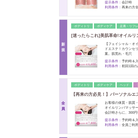
提示条件：
会計時
利用条件：
再来の方
ボディトリ
ボディケア
足裏・リフ
[迷ったらこれ]美肌革命!オイルリ
【フェイシャル・オ
新
ドエステ！カウンセ
規
案。肌荒れ・毛穴
提示条件：
予約時＆
利用条件：
初回1回の
ボディトリ
ボディケア
ヘッド
【再来の方必見！】パーソナルエステ6
お客様の体質・肌質
全
オイルリンパマッサ
員
会計時さらに、300
提示条件：
予約時＆
利用条件：
全員ご利