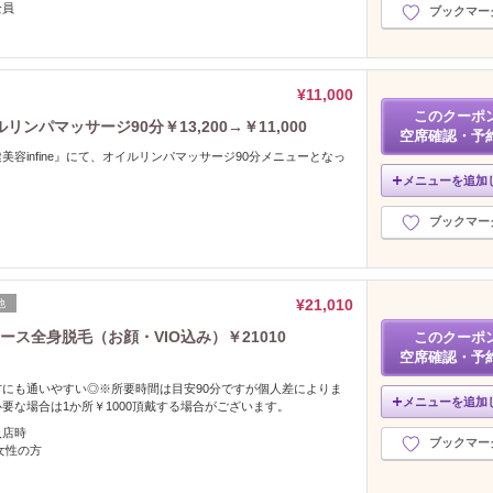
全員
ブックマー
¥11,000
このクーポ
パマッサージ90分￥13,200→￥11,000
空席確認・予
容infine』にて、オイルリンパマッサージ90分メニューとなっ
メニューを追加
ブックマー
¥21,010
他
ス全身脱毛（お顔・VIO込み）￥21010
このクーポ
空席確認・予
にも通いやすい◎※所要時間は目安90分ですが個人差によりま
メニューを追加
要な場合は1か所￥1000頂戴する場合がございます。
入店時
ブックマー
女性の方