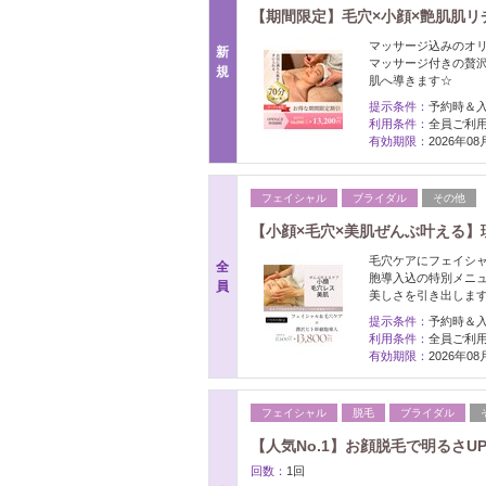
【期間限定】毛穴×小顔×艶肌肌リチュア
マッサージ込みのオ
新
マッサージ付きの贅
規
肌へ導きます☆
提示条件：
予約時＆
利用条件：
全員ご利
有効期限：
2026年0
フェイシャル
ブライダル
その他
【小顔×毛穴×美肌ぜんぶ叶える】理
毛穴ケアにフェイシャ
全
胞導入込の特別メニュ
員
美しさを引き出しま
提示条件：
予約時＆
利用条件：
全員ご利
有効期限：
2026年0
フェイシャル
脱毛
ブライダル
【人気No.1】お顔脱毛で明るさUP
回数：
1回