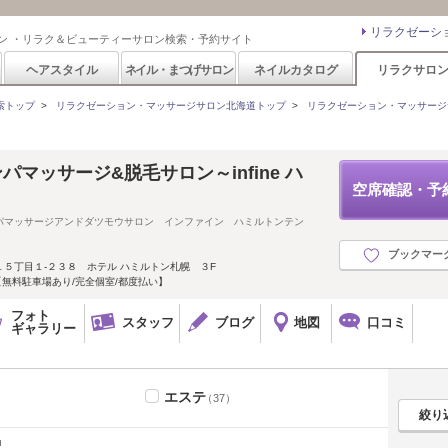
リラクゼーシ
ン ・リラク＆ビューティーサロン検索・予約サイト
ヘアスタイル
ネイル・まつげサロン
ネイルカタログ
リラクサロ
索トップ
>
リラクゼーション・マッサージサロン北海道トップ
>
リラクゼーション・マッサージ
パマッサージ&脱毛サロン～infine ハ
空席確認・予
パマッサージアンドダツモウサロン インファイン ハミルトンテン
ブックマー
５丁目１-２３８ ホテル ハミルトン札幌 ３F
【無料駐車場あり/完全個室/都度払い】
フォト
スタッフ
ブログ
地図
口コミ
ギャラリー
エステ
（37）