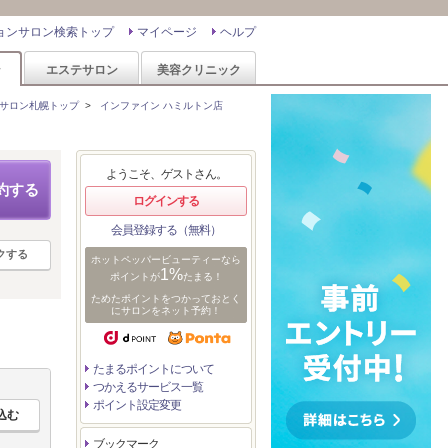
ョンサロン検索トップ
マイページ
ヘルプ
ン
エステサロン
美容クリニック
サロン札幌トップ
>
インファイン ハミルトン店
ようこそ、ゲストさん。
約する
ログインする
会員登録する（無料）
クする
ホットペッパービューティーなら
1%
ポイントが
たまる！
ためたポイントをつかっておとく
にサロンをネット予約！
たまるポイントについて
つかえるサービス一覧
ポイント設定変更
ブックマーク