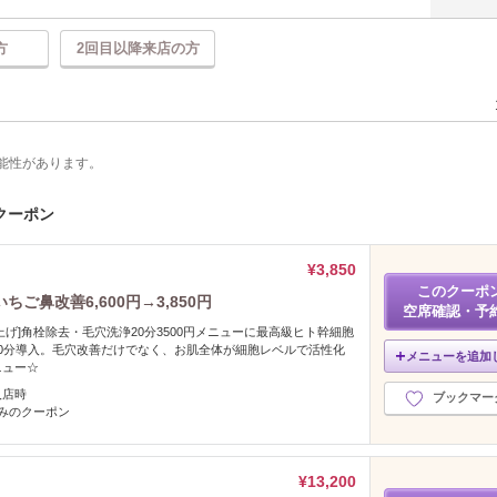
方
2回目以降来店の方
能性があります。
のクーポン
¥3,850
このクーポ
鼻改善6,600円→3,850円
空席確認・予
上げ]角栓除去・毛穴洗浄20分3500円メニューに最高級ヒト幹細胞
0分導入。毛穴改善だけでなく、お肌全体が細胞レベルで活性化
メニューを追加
ニュー☆
入店時
ブックマー
みのクーポン
¥13,200