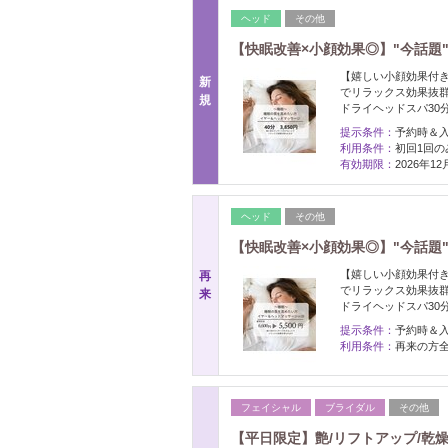
ヘッド
その他
【快眠改善×小顔効果◎】"今話題
【嬉しい小顔効果付
新
でリラックス効果抜群
規
ドライヘッドスパ30
提示条件：
予約時＆
利用条件：
初回1回の
有効期限：
2026年1
ヘッド
その他
【快眠改善×小顔効果◎】"今話題
【嬉しい小顔効果付
再
でリラックス効果抜群
来
ドライヘッドスパ30
提示条件：
予約時＆
利用条件：
再来の方
フェイシャル
ブライダル
その他
【平日限定】艶/リフトアップ/乾燥◎