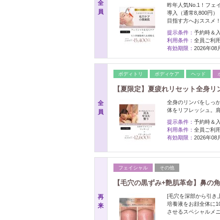
全
昨年人気No.1！フ
員
導入（通常8,800
目指す方へおススメ
提示条件：
予約時＆
利用条件：
全員ご利
有効期限：
2026年0
ボディトリ
ボディケア
ヘッド
【夏限定】夏疲れリセット全身リンパ+
全身のリンパをしっ
全
体をリフレッシュ。
員
提示条件：
予約時＆
利用条件：
全員ご利
有効期限：
2026年0
フェイシャル
その他
【毛穴の黒ずみ+艶肌革命】鼻の角
[毛穴を深部から引き
再
培養液をお顔全体に1
来
させるスペシャルメ