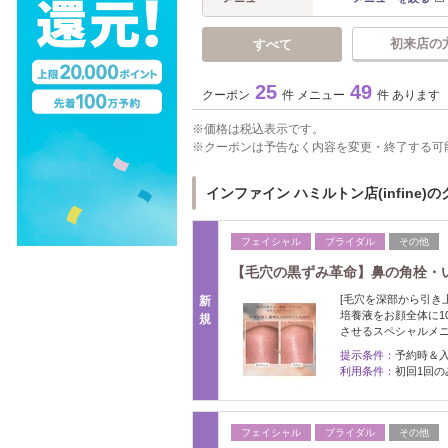
初来店の
すべて
25
49
クーポン
件 メニュー
件 あります
価格は税込表示です。
クーポンは予告なく内容を変更・終了する可
インファイン ハミルトン店(infine)
フェイシャル
ブライダル
その他
【毛穴の黒ずみ革命】鼻の角栓・いちご
[毛穴を深部から引き
新
培養液をお顔全体に1
規
させるスペシャルメ
提示条件：
予約時＆
利用条件：
初回1回の
フェイシャル
ブライダル
その他