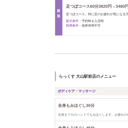
足つぼコース60分3820円→3480
新
足つぼコース。特に足のお疲れが気になる
規
提示条件：
予約時＆入店時
利用条件：
他券併用不可
らっくす 大山駅前店のメニュー
ボディケア・マッサージ
全身もみほぐし30分
全身をプロのハンドでもみほぐします。お疲れの
全身もみほぐし45分