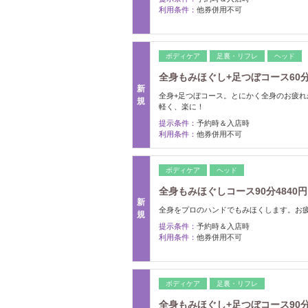
利用条件：
他券併用不可
ボディケア
足裏・リフレ
ヘッド
全身もみほぐし+足つぼコース60分4
新
全身+足つぼコース。とにかく全身のお疲
規
軽く、楽に！
提示条件：
予約時＆入店時
利用条件：
他券併用不可
ボディケア
ヘッド
全身もみほぐしコース90分4840円
新
全身をプロのハンドでもみほくします。お
規
提示条件：
予約時＆入店時
利用条件：
他券併用不可
ボディケア
足裏・リフレ
全身もみほぐし+足つぼコース90分5