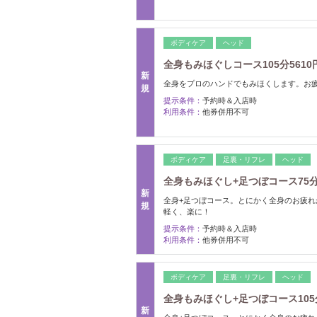
ボディケア
ヘッド
全身もみほぐしコース105分5610円
新
全身をプロのハンドでもみほくします。お
規
提示条件：
予約時＆入店時
利用条件：
他券併用不可
ボディケア
足裏・リフレ
ヘッド
全身もみほぐし+足つぼコース75分4
新
全身+足つぼコース。とにかく全身のお疲
規
軽く、楽に！
提示条件：
予約時＆入店時
利用条件：
他券併用不可
ボディケア
足裏・リフレ
ヘッド
全身もみほぐし+足つぼコース105分
新