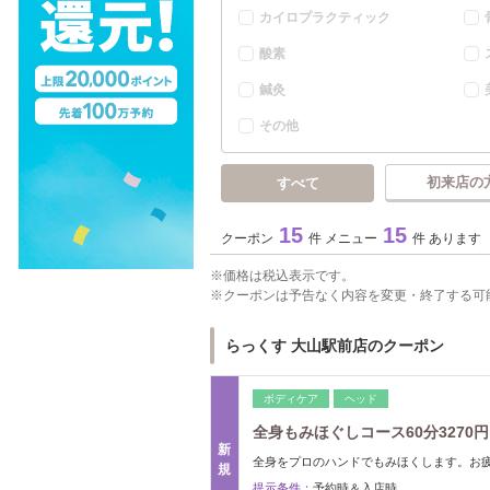
カイロプラクティック
酸素
鍼灸
その他
初来店の
すべて
15
15
クーポン
件 メニュー
件 あります
価格は税込表示です。
クーポンは予告なく内容を変更・終了する可
らっくす 大山駅前店のクーポン
ボディケア
ヘッド
全身もみほぐしコース60分3270円
新
全身をプロのハンドでもみほくします。お
規
提示条件：
予約時＆入店時