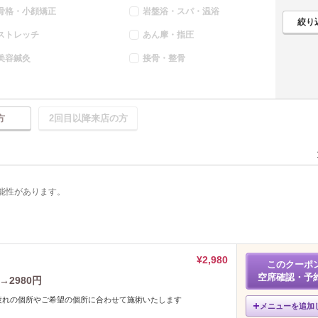
骨格・小顔矯正
岩盤浴・スパ・温浴
ストレッチ
あん摩・指圧
美容鍼灸
接骨・整骨
方
2回目以降来店の方
能性があります。
¥2,980
このクーポ
空席確認・予
→2980円
疲れの個所やご希望の個所に合わせて施術いたします
メニューを追加