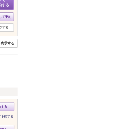
約する
して予約
クする
を表示する
約する
て予約する