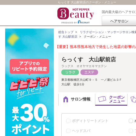
らっくす 大山駅前店のクーポン・メニュー
国内最大級のヘアサロ
ヘアサロン
総合トップ
>
リラクゼーション・マッサージサロン検
す 大山駅前店
>
クーポン・メニュー
【重要】熊本県熊本地方で発生した地震の影響のあ
らっくす 大山駅前店
ラックス オオヤマエキマエテン
東京都板橋区大山町９－５ 一ノ瀬ビル３Ｆ
大山駅 徒歩1分
クーポン
サロン情報
メニュー
ボディトリートメント
ヘッドスパ