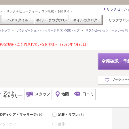
リラクゼーシ
ン ・リラク＆ビューティーサロン検索・予約サイト
ヘアスタイル
ネイル・まつげサロン
ネイルカタログ
リラクサロ
索トップ
>
リラクゼーション・マッサージサロン関東トップ
>
リラクゼーション・マッサージサ
る地域へご予約されているお客様へ（2026年7月28日）
空席確認・予
ブックマー
フォト
スタッフ
地図
口コミ
ギャラリー
ボディケア・マッサージ
足裏・リフレ
（10）
（5）
フットケア
整体