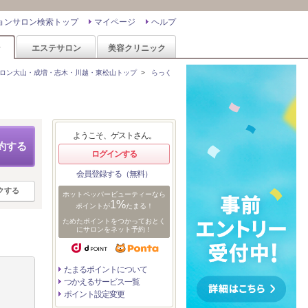
ョンサロン検索トップ
マイページ
ヘルプ
ン
エステサロン
美容クリニック
ロン大山・成増・志木・川越・東松山トップ
>
らっく
ようこそ、ゲストさん。
約する
ログインする
会員登録する（無料）
クする
ホットペッパービューティーなら
1%
ポイントが
たまる！
ためたポイントをつかっておとく
にサロンをネット予約！
たまるポイントについて
つかえるサービス一覧
ポイント設定変更