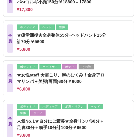
員
パorコルギ小顔150分￥18800→17800
¥17,800
ボディケア
ヘッド
整体
★疲労回復★全身整体55分+ヘッドハンド15分
全
員
計70分￥5600
¥5,600
ボディトリ
ボディケア
ボディ
その他
★女性staff ★肩こり、脚のむくみ！全身アロ
全
員
マリンパ＋美脚(両面)60分￥6000
¥6,000
ボディトリ
ボディケア
足裏・リフレ
ヘッド
整体
ボディ
全
人気No.1★自分にご褒美★全身リンパ60分＋
員
足裏30分＋頭手10分計100分￥9600
¥9,600