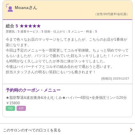
サロンPick Up
Moanaさん
（女性/30代後半/会社員）
総合
5
★
★
★
★
★
雰囲気：
5
接客サービス：
5
技術・仕上がり：
5
メニュー・料金：
5
今まで色々なお店のマッサージをしてきましたが、こちらのお店が1番体が
楽になります。
今回は予定のメニューを一部変更してコルギ初体験。ちょっと弱めでやって
もらいましたが、パソコンで疲れていた顔もスッキリしました！！ハイパー
も時間がなく久しぶりでしたが本当に体がスッキリしました。
今後はハイパーナイフとコルギの組み合わせで通おうと思います。
担当スタッフさんの明るい笑顔にもいつも癒されます！
[投稿日] 2025/12/27
予約時のクーポン・メニュー
★脂肪撃退&速攻痩身&冷え/むくみ★ハイパー4部位+全身強圧リンパ120分
￥15800
ﾘﾗｸ
ｴｽﾃ
このサロンのすべての口コミを見る