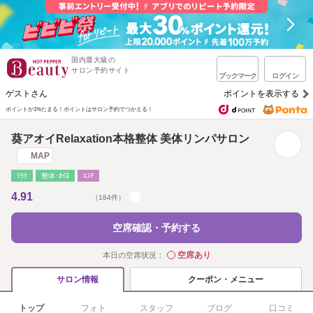
国内最大級の
サロン予約サイト
ブックマーク
ログイン
ゲストさん
ポイントを表示する
ポイントが1%たまる！
ポイントはサロン予約でつかえる！
葵アオイRelaxation本格整体 美体リンパサロン
MAP
ﾘﾗｸ
整体･ｶｲﾛ
ｴｽﾃ
4.91
（184件）
空席確認・予約する
空席あり
本日の空席状況：
◯
クーポン・メニュー
サロン情報
トップ
フォト
スタッフ
ブログ
口コミ