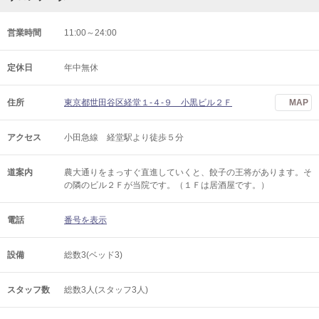
営業時間
11:00～24:00
定休日
年中無休
住所
東京都世田谷区経堂１-４-９ 小黒ビル２Ｆ
MAP
アクセス
小田急線 経堂駅より徒歩５分
道案内
農大通りをまっすぐ直進していくと、餃子の王将があります。そ
の隣のビル２Ｆが当院です。（１Ｆは居酒屋です。）
電話
番号を表示
設備
総数3(ベッド3)
スタッフ数
総数3人(スタッフ3人)