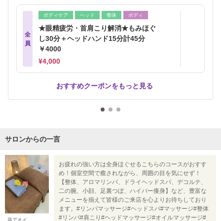
ボディケア
ヘッド
整体
ボディ
★眼精疲労・首肩こり解消★もみほぐ
全
し30分＋ヘッドハンド15分計45分
員
￥4000
¥4,000
おすすめクーポンをもっと見る
サロンからの一言
お疲れの強い方は全身ほぐせるこちらのコースがおすす
め！個室空間で癒されながら、周囲の目を気にせず！
【整体、アロマリンパ、ドライヘッドスパ、デコルテ、
二の腕、小顔、足裏つぼ、ハイパー痩身】など、豊富な
メニューを揃えて皆様のご来店を心よりお待ちしており
ます。#リンパマッサージ#ヘッドスパ#マッサージ#整体
#リンパ#肩こり#ヘッドマッサージ#オイルマッサージ#
葵アオイ