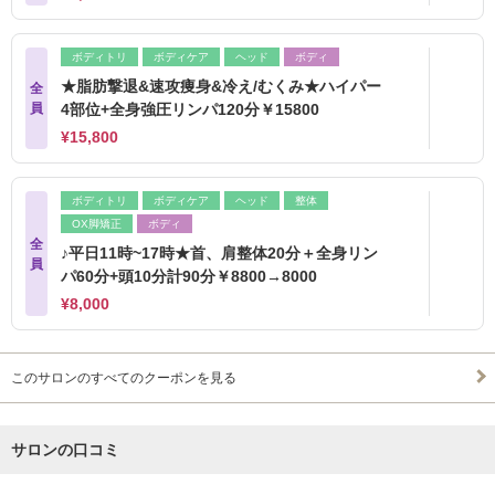
ボディトリ
ボディケア
ヘッド
ボディ
★脂肪撃退&速攻痩身&冷え/むくみ★ハイパー
全
員
4部位+全身強圧リンパ120分￥15800
¥15,800
ボディトリ
ボディケア
ヘッド
整体
OX脚矯正
ボディ
全
♪平日11時~17時★首、肩整体20分＋全身リン
員
パ60分+頭10分計90分￥8800→8000
¥8,000
このサロンのすべてのクーポンを見る
サロンの口コミ