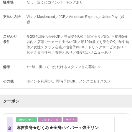
駐車場
なし 近くにコインパーキングあり
支払い方法
Visa／Mastercard／JCB／American Express／UnionPay（銀
聯）
こだわり
夜20時以降も受付OK／当日受付OK／個室あり／駅から徒歩5分
条件
以内／店頭でのカード支払いOK／朝10時前でも受付OK／年中無
休／女性スタッフ在籍／指名予約OK／ドリンクサービスあり／
お子さま同伴可／着替えあり／都度払いメニューあり
備考
♪一緒に働いていただけるスタッフさん募集中♪
その他
ポイント利用OK
即時予約OK
メンズにもオススメ
クーポン
ボディケア
フェイシャル
ボディ
速攻痩身★むくみ★全身ハイパー＋強圧リン
全