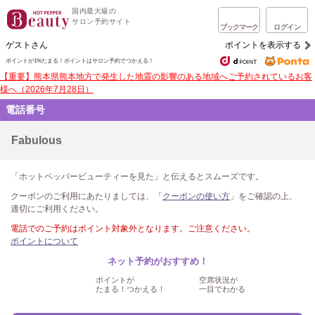
国内最大級の
サロン予約サイト
ブックマーク
ログイン
ゲストさん
ポイントを表示する
ポイントが1%たまる！
ポイントはサロン予約でつかえる！
【重要】熊本県熊本地方で発生した地震の影響のある地域へご予約されているお客
様へ（2026年7月28日）
電話番号
Fabulous
「ホットペッパービューティーを見た」と伝えるとスムーズです。
クーポンのご利用にあたりましては、「
クーポンの使い方
」をご確認の上、
適切にご利用ください。
電話でのご予約はポイント対象外となります。ご注意ください。
ポイントについて
ネット予約がおすすめ！
ポイントが
空席状況が
たまる！つかえる！
一目でわかる