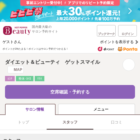
国内最大級の
サロン予約サイト
ブックマーク
ログイン
ゲストさん
ポイントを表示する
ポイントが1%たまる！
ポイントはサロン予約でつかえる！
ダイエット＆ビューティ ゲットスマイル
MAP
ｴｽﾃ
整体･ｶｲﾛ
ﾘﾗｸ
空席確認・予約する
メニュー
サロン情報
トップ
スタッフ
口コミ