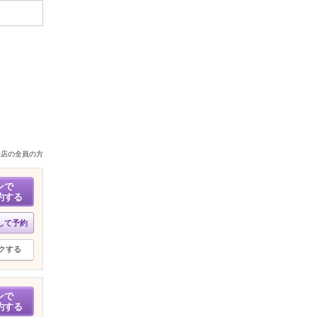
来店の全員の方
ンで
約する
して予約
クする
ンで
約する