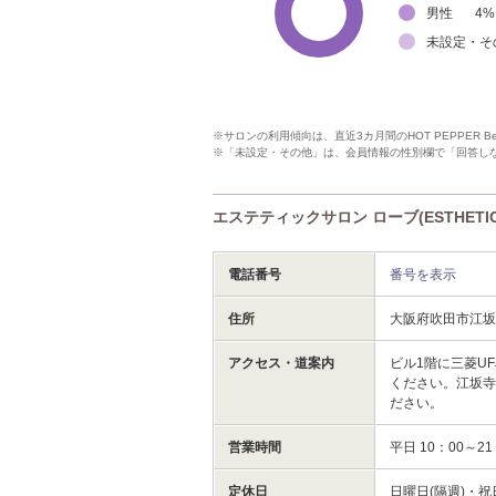
男性
4
%
未設定・そ
※サロンの利用傾向は、直近3カ月間のHOT PEPPER 
※「未設定・その他」は、会員情報の性別欄で「回答し
エステティックサロン ローブ(ESTHETIC
電話番号
番号を表示
住所
大阪府吹田市江坂
アクセス・道案内
ビル1階に三菱U
ください。江坂寺
ださい。
営業時間
平日 10：00～21
定休日
日曜日(隔週)・