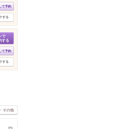
して予約
クする
ンで
約する
して予約
クする
・その他
0%