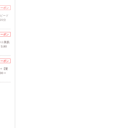
クーポン
スピード
20分
クーポン
春☆美肌
,80
クーポン
⇒【驚
00⇒