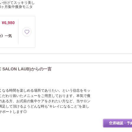
使い分けてスッキリ美し
3ヶ月集中痩身モニタ
¥6,980
分》一気
 SALON LAUB)からの一言
くなる時間を楽しめる場所でありたい。という信念をモッ
こだわり抜いたメニューをご用意しております。本気で痩
のある方、お式前の集中ケアをされたい方など、当サロン
満足して頂けるようどんな時も“キレイになること”を楽し
サポートします◎
空席確認・予