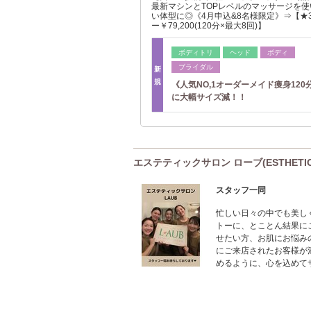
最新マシンとTOPレベルのマッサージを
い体型に◎《4月申込&8名様限定》⇒【★
ー￥79,200(120分×最大8回)】
ボディトリ
ヘッド
ボディ
ブライダル
新
規
《人気NO,1オーダーメイド痩身120
に大幅サイズ減！！
エステティックサロン ローブ(ESTHETIC
スタッフ一同
忙しい日々の中でも美し
トーに、とことん結果に
せたい方、お肌にお悩み
にご来店されたお客様が
めるように、心を込めて