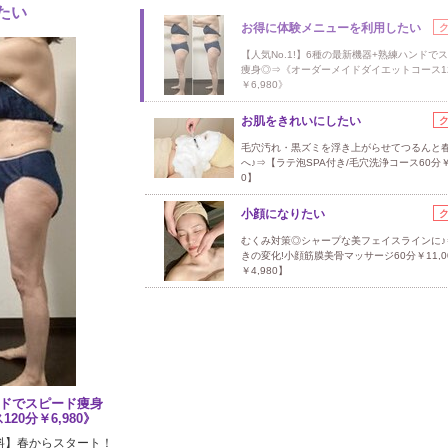
たい
お得に体験メニューを利用したい
【人気No.1!】6種の最新機器+熟練ハンドで
痩身◎⇒《オーダーメイドダイエットコース1
￥6,980》
お肌をきれいにしたい
毛穴汚れ・黒ズミを浮き上がらせてつるんと
へ♪⇒【ラテ泡SPA付き/毛穴洗浄コース60分￥3
0】
小顔になりたい
むくみ対策◎シャープな美フェイスラインに♪
きの変化!小顔筋膜美骨マッサージ60分￥11,0
￥4,980】
ンドでスピード痩身
0分￥6,980》
料】春からスタート！