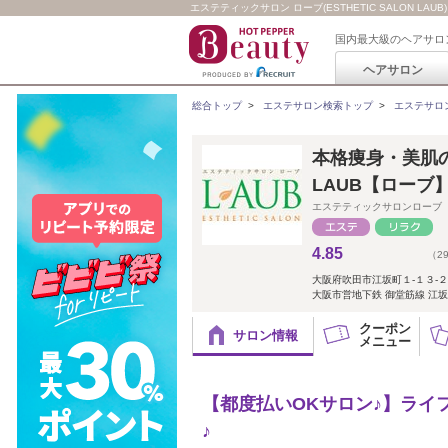
エステティックサロン ローブ(ESTHETIC SALON LAUB)
国内最大級のヘアサロ
ヘアサロン
総合トップ
>
エステサロン検索トップ
>
エステサロ
本格痩身・美肌
LAUB【ローブ
エステティックサロンローブ
4.85
（2
大阪府吹田市江坂町１-１３-
大阪市営地下鉄 御堂筋線 江坂
クーポン
サロン情報
メニュー
【都度払いOKサロン♪】ライ
♪