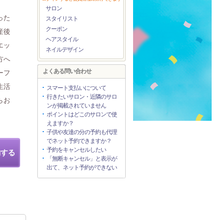
サロン
った
スタイリスト
クーポン
産後
ヘアスタイル
エッ
ネイルデザイン
方へ
よくある問い合わせ
ーフ
生活
スマート支払いについて
行きたいサロン・近隣のサロ
らお
ンが掲載されていません
ポイントはどこのサロンで使
えますか？
子供や友達の分の予約も代理
でネット予約できますか？
予約をキャンセルしたい
約する
「無断キャンセル」と表示が
出て、ネット予約ができない