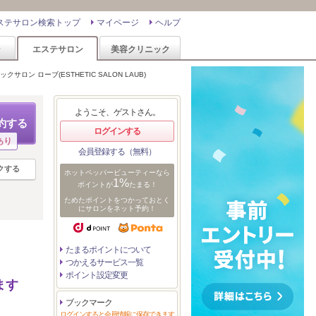
ステサロン検索トップ
マイページ
ヘルプ
ン
エステサロン
美容クリニック
クサロン ローブ(ESTHETIC SALON LAUB)
ようこそ、ゲストさん。
約する
ログインする
あり
会員登録する（無料）
クする
ホットペッパービューティーなら
1%
ポイントが
たまる！
ためたポイントをつかっておとく
にサロンをネット予約！
たまるポイントについて
つかえるサービス一覧
ポイント設定変更
ます
ブックマーク
ログインすると会員情報に保存できます