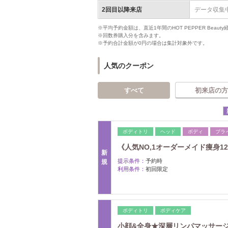
2回目以降来店
データ収集
※平均予約金額は、直近1年間のHOT PEPPER Bea
※回数券購入分を含みます。
※予約合計金額が0円の場合は集計対象外です。
人気のクーポン
すべて
初来店の方
ボディトリ
ヘッド
ボディ
ブラ
《人気NO,1オーダーメイド痩身1
新
提示条件：
予約時
規
利用条件：
初回限定
ボディトリ
ボディケア
小顔&全身★深層リンパマッサージ90分