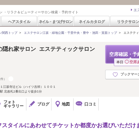
エ
ン ・リラク＆ビューティーサロン検索・予約サイト
ヘアスタイル
ネイル・まつげサロン
ネイルカタログ
リラクサロ
ン関西トップ
>
エステサロン江坂・緑地公園・千里中央・豊中・池田・箕面トップ
>
エステティッ
の隠れ家サロン エステティックサロン
空席確認・予
】
◯
空席
本日
ブックマー
9件）
２１江坂寺辻ビル（ハイツ吉祥）１００１
駅 北改札1番出口より徒歩1分
フォト
ブログ
地図
口コミ
ギャラリー
フスタイルにあわせてチケットか都度かお選びいただけ