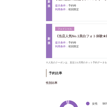
新
提示条件：
予約時
規
利用条件：
初回限定
フェイシャル
《当店人気No.1美白フォト体験★極
新
提示条件：
予約時
規
利用条件：
初回限定
※人気のクーポンは、直近1カ月間のネット予約データ
予約比率
性別比率
女性
96