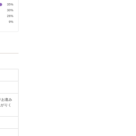
35%
30%
26%
9%
りお進み
上がりく