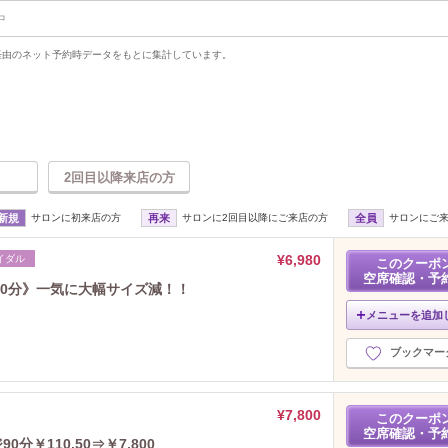
中
uty経由のネット予約時データをもとに集計しています。
2回目以降来店の方
新規
サロンに初来店の方
再来
サロンに2回目以降にご来店の方
全員
サロンにご
¥6,980
イダル
このクーポ
空席確認・予
20分》一気に大幅サイズ減！！
メニューを追加
ブックマー
¥7,800
このクーポ
空席確認・予
￥110,50⇒￥7,800