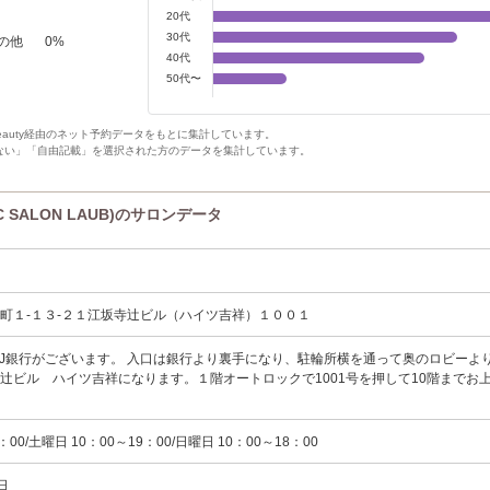
20代
30代
の他
0
%
40代
50代〜
Beauty経由のネット予約データをもとに集計しています。
ない」「自由記載」を選択された方のデータを集計しています。
 SALON LAUB)のサロンデータ
町１-１３-２１江坂寺辻ビル（ハイツ吉祥）１００１
FJ銀行がございます。 入口は銀行より裏手になり、駐輪所横を通って奥のロビーよ
辻ビル ハイツ吉祥になります。１階オートロックで1001号を押して10階までお
：00/土曜日 10：00～19：00/日曜日 10：00～18：00
祝日