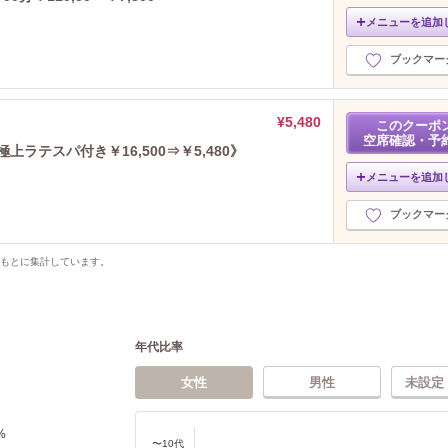
メニューを追加
ブックマー
¥5,480
このクーポ
空席確認・予
上ラテスパ付き￥16,500⇒￥5,480》
メニューを追加
ブックマー
をもとに集計しています。
年代比率
女性
男性
未設定
%
〜10代