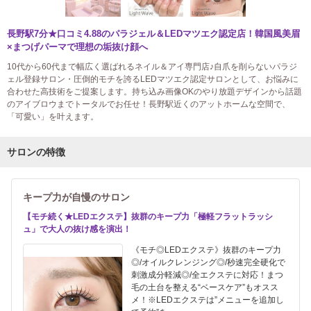
長野駅7分★口コミ4.88のパラジェル＆LEDマツエク認定店！韓国風美眉
×まつげパーマで理想の垢抜け顔へ
10代から60代まで幅広く選ばれるネイル＆アイ専門店♪自爪を削らないパラジ
ェル登録サロン・圧倒的モチを誇るLEDマツエク認定サロンとして、お悩みに
合わせた高技術をご提案します。持ち込み画像OKのやり放題デザインから話題
のアイブロウまでトータルでお任せ！長野駅近くのアットホームな空間で、
「可愛い」を叶えます。
サロンの特徴
キープ力が自慢のサロン
【モチ続く★LEDエクステ】抜群のキープ力「極軽フラットラッシ
ュ」で大人の抜け感を演出！
《モチ◎LEDエクステ》抜群のキープ力
◎/オイルクレンジング◎/秒速完全硬化で
刺激成分軽減◎/全エクステに対応！まつ
毛の土台を整える“ベースケア”もオスス
メ！※LEDエクステは”メニューを追加し