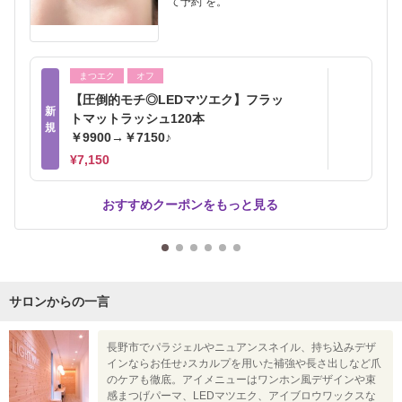
て予約”を。
まつエク
オフ
【圧倒的モチ◎LEDマツエク】フラッ
新
トマットラッシュ120本
規
￥9900→￥7150♪
¥7,150
おすすめクーポンをもっと見る
サロンからの一言
長野市でパラジェルやニュアンスネイル、持ち込みデザ
インならお任せ♪スカルプを用いた補強や長さ出しなど爪
のケアも徹底。アイメニューはワンホン風デザインや束
感まつげパーマ、LEDマツエク、アイブロウワックスな