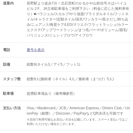
道案内
長野駅より徒歩7分！北石堂町のかるかや山前信号そば♪ベイユ
ビル２F。JA立体駐車場をご利用下さい（料金に応じた無料券有
り）■パラジェル/スカルプ/やり放題/ブライダルネイル/フットネ
イル/キャラクター/定額ネイル/深爪/ワンカラー/長さだし/持ち込
み/ニュアンス/角質ケア/LED/マツエク/フラットラッシュ/カラー
エクステ/アップワードラッシュ/まつ毛パーマ/ボリューム/眉毛/
パリジェンヌ/ジュシィブロウ/アイブロウ
電話
番号を表示
設備
総数9(ネイル3／アイ5／フット1)
スタッフ数
総数9人(施術者（ネイル）4人／施術者（まつげ）5人)
駐車場
提携駐車場あり（備考欄参照）
支払い方法
Visa／Mastercard／JCB／American Express／Diners Club／Un
ionPay（銀聯）／Discover／PayPayなどQR決済も可能です
※店頭で利用可能なお支払い方法を記載しています。スマート支払いではご
利用いただけない場合がございます。