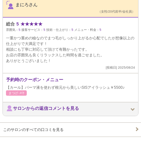
まにろさん
（女性/20代前半/会社員）
総合
5
★
★
★
★
★
雰囲気：
5
接客サービス：
5
技術・仕上がり：
5
メニュー・料金：
5
一重かつ重めの瞼なのでまつ毛がしっかり上がるか心配でしたが想像以上の
仕上がりで大満足です！
相談にも丁寧に対応して頂けて有難かったです。
お店の雰囲気も良くリラックスした時間を過ごせました。
ありがとうございました！
[投稿日] 2025/08/24
予約時のクーポン・メニュー
【カール】パーマ液を使わず根元から美しいSISアイラッシュ￥5500♪
まつげ･ﾒｲｸ
サロンからの返信コメントを見る
このサロンのすべての口コミを見る