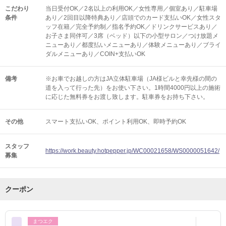
こだわり
当日受付OK／2名以上の利用OK／女性専用／個室あり／駐車場
条件
あり／2回目以降特典あり／店頭でのカード支払いOK／女性スタ
ッフ在籍／完全予約制／指名予約OK／ドリンクサービスあり／
お子さま同伴可／3席（ベッド）以下の小型サロン／つけ放題メ
ニューあり／都度払いメニューあり／体験メニューあり／ブライ
ダルメニューあり／COIN+支払いOK
備考
※お車でお越しの方はJA立体駐車場（JA様ビルと幸先様の間の
道を入って行った先）をお使い下さい。1時間4000円以上の施術
に応じた無料券をお渡し致します。駐車券をお持ち下さい。
その他
スマート支払いOK
ポイント利用OK
即時予約OK
スタッフ
https://work.beauty.hotpepper.jp/WC00021658/WS0000051642/
募集
クーポン
まつエク