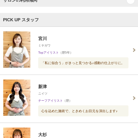
サロンの利用傾向
PICK UP スタッフ
宮川
ミヤガワ
Topアイリスト
（歴5年）
「私に似合う」がきっと見つかる♪感動の仕上がりに。
新津
ニイツ
チーフアイリスト
（歴）
心を込めた施術で、ときめくお目元を演出します♪
大杉