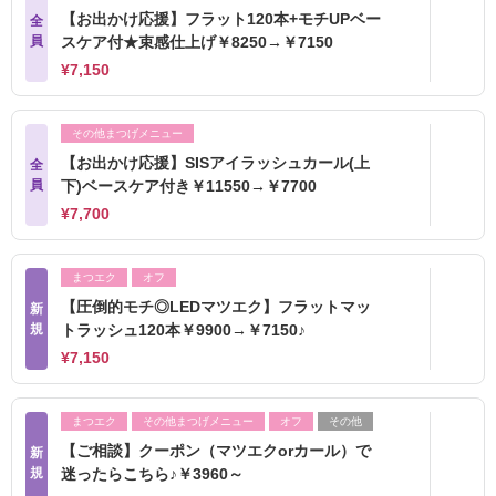
【お出かけ応援】フラット120本+モチUPベー
全
員
スケア付★束感仕上げ￥8250→￥7150
¥7,150
その他まつげメニュー
【お出かけ応援】SISアイラッシュカール(上
全
員
下)ベースケア付き￥11550→￥7700
¥7,700
まつエク
オフ
【圧倒的モチ◎LEDマツエク】フラットマッ
新
規
トラッシュ120本￥9900→￥7150♪
¥7,150
まつエク
その他まつげメニュー
オフ
その他
【ご相談】クーポン（マツエクorカール）で
新
規
迷ったらこちら♪￥3960～