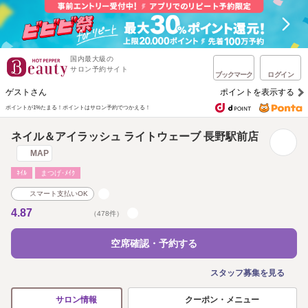
国内最大級の
サロン予約サイト
ブックマーク
ログイン
ゲストさん
ポイントを表示する
ポイントが1%たまる！
ポイントはサロン予約でつかえる！
ネイル＆アイラッシュ ライトウェーブ 長野駅前店
MAP
ﾈｲﾙ
まつげ･ﾒｲｸ
スマート支払いOK
4.87
（478件）
空席確認・予約する
スタッフ募集を見る
クーポン・メニュー
サロン情報