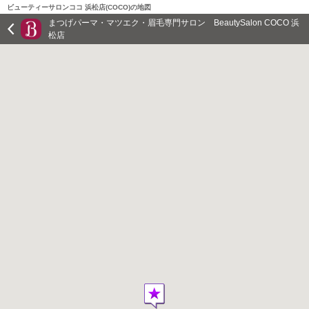
ビューティーサロンココ 浜松店(COCO)の地図
まつげパーマ・マツエク・眉毛専門サロン BeautySalon COCO 浜
松店