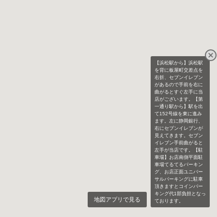
【浜松駅から】浜松駅
を背に板屋町交差点を
右折、セブンイレブン
があるので手前を右に
曲がるとすぐ左手に当
店がございます。【第
一通り駅から】駅を出
て152号線を東に進み
ます。左に静岡銀行、
右にセブンイレブンが
見えてきます。セブン
イレブン手前曲がると
左手が当店です。【駐
車場】お店南側平面駐
車場てるてるパーキン
グ、お店正面ユニバー
サルパーキングに駐車
頂きますとコインパー
キング代1部負担となっ
地図アプリで見る
ております。