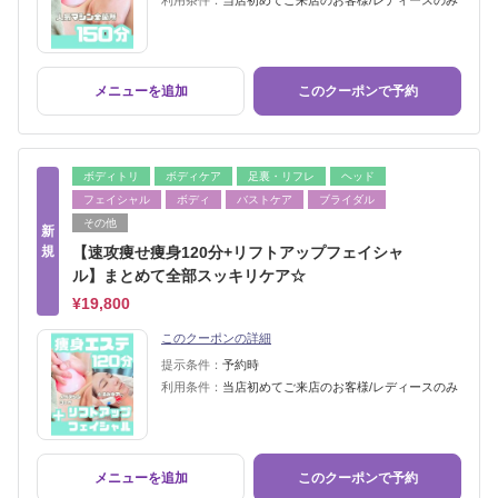
利用条件：
当店初めてご来店のお客様/レディースのみ
メニューを追加
このクーポンで予約
ボディトリ
ボディケア
足裏・リフレ
ヘッド
フェイシャル
ボディ
バストケア
ブライダル
その他
新
規
【速攻痩せ痩身120分+リフトアップフェイシャ
ル】まとめて全部スッキリケア☆
¥19,800
このクーポンの詳細
提示条件：
予約時
利用条件：
当店初めてご来店のお客様/レディースのみ
メニューを追加
このクーポンで予約