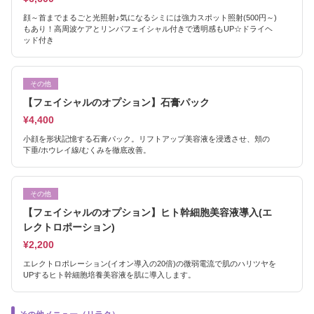
顔～首までまるごと光照射♪気になるシミには強力スポット照射(500円～)
もあり！高周波ケアとリンパフェイシャル付きで透明感もUP☆ドライヘ
ッド付き
その他
【フェイシャルのオプション】石膏パック
¥4,400
小顔を形状記憶する石膏パック。リフトアップ美容液を浸透させ、頬の
下垂/ホウレイ線/むくみを徹底改善。
その他
【フェイシャルのオプション】ヒト幹細胞美容液導入(エ
レクトロポーション)
¥2,200
エレクトロポレーション(イオン導入の20倍)の微弱電流で肌のハリツヤを
UPするヒト幹細胞培養美容液を肌に導入します。