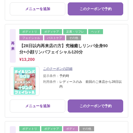
メニューを追加
このクーポンで予約
ボディトリ
ボディケア
足裏・リフレ
ヘッド
フェイシャル
バストケア
その他
再
【28日以内再来店の方】究極癒しリンパ全身90
来
分+小顔リンパフェイシャル120分
¥13,200
このクーポンの詳細
提示条件：
予約時
利用条件：
レディースのみ 前回のご来店から28日以
内
メニューを追加
このクーポンで予約
ボディトリ
ボディケア
ボディ
その他