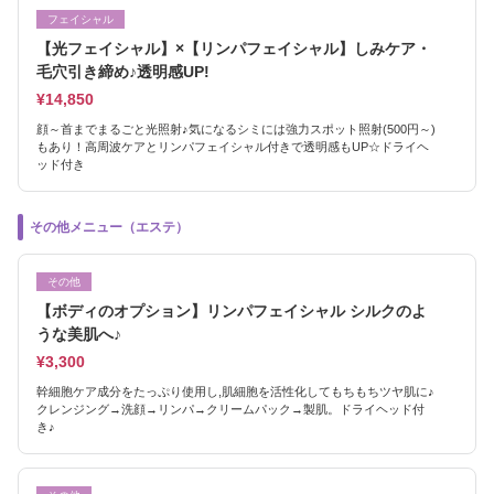
フェイシャル
【光フェイシャル】×【リンパフェイシャル】しみケア・
毛穴引き締め♪透明感UP!
¥14,850
顔～首までまるごと光照射♪気になるシミには強力スポット照射(500円～)
もあり！高周波ケアとリンパフェイシャル付きで透明感もUP☆ドライヘ
ッド付き
その他メニュー（エステ）
その他
【ボディのオプション】リンパフェイシャル シルクのよ
うな美肌へ♪
¥3,300
幹細胞ケア成分をたっぷり使用し,肌細胞を活性化してもちもちツヤ肌に♪
クレンジング→洗顔→リンパ→クリームパック→製肌。ドライヘッド付
き♪