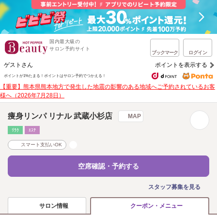
国内最大級の
サロン予約サイト
ブックマーク
ログイン
ゲストさん
ポイントを表示する
ポイントが1%たまる！
ポイントはサロン予約でつかえる！
【重要】熊本県熊本地方で発生した地震の影響のある地域へご予約されているお客
様へ（2026年7月28日）
痩身リンパ リナル 武蔵小杉店
MAP
ﾘﾗｸ
ｴｽﾃ
スマート支払いOK
空席確認・予約する
スタッフ募集を見る
サロン情報
クーポン・メニュー