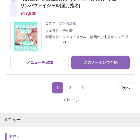
リンパフェイシャル(望月指名)
¥17,600
このクーポンの詳細
提示条件：
予約時
利用条件：
レディースのみ 前回のご来店から28日以
内
メニューを追加
このクーポンで予約
1
2
3
次へ
1 / 3ページ
メニュー
ボディ