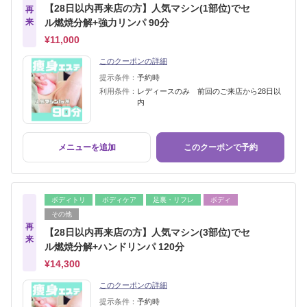
【28日以内再来店の方】人気マシン(1部位)でセ
再
来
ル燃焼分解+強力リンパ 90分
¥11,000
このクーポンの詳細
提示条件：
予約時
利用条件：
レディースのみ 前回のご来店から28日以
内
メニューを追加
このクーポンで予約
ボディトリ
ボディケア
足裏・リフレ
ボディ
その他
再
【28日以内再来店の方】人気マシン(3部位)でセ
来
ル燃焼分解+ハンドリンパ 120分
¥14,300
このクーポンの詳細
提示条件：
予約時