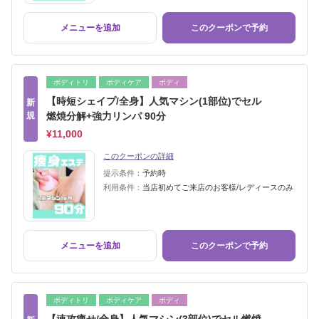
メニューを追加
このクーポンで予約
ボディトリ
ボディケア
ボディ
【時短シェイプ/全身】人気マシン(1部位)でセル
新
規
燃焼分解+強力リンパ 90分
¥11,000
このクーポンの詳細
提示条件：
予約時
利用条件：
当店初めてご来店のお客様/レディースのみ
メニューを追加
このクーポンで予約
ボディトリ
ボディケア
ボディ