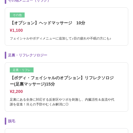
その他メニュー（リラク）
その他
【オプション】ヘッドマッサージ 10分
¥1,100
フェイシャルやボディメニューに追加して♪目の疲れや不眠の方にも♪
足裏・リフレクソロジー
足裏・リフレ
【ボディ・フェイシャルのオプション】リフレクソロジ
ー(足裏マッサージ)15分
¥2,200
足裏にある全身に対応する反射区やツボを刺激し、内臓活性＆血流や代
謝を促進！冷えの予防やむくみ解消に◎
脱毛