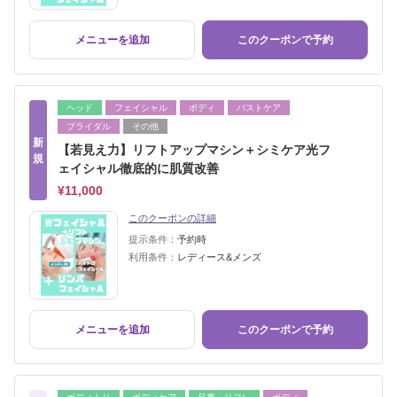
メニューを追加
このクーポンで予約
ヘッド
フェイシャル
ボディ
バストケア
ブライダル
その他
新
【若見え力】リフトアップマシン＋シミケア光フ
規
ェイシャル徹底的に肌質改善
¥11,000
このクーポンの詳細
提示条件：
予約時
利用条件：
レディース&メンズ
メニューを追加
このクーポンで予約