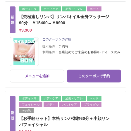
ボディトリ
ボディケア
足裏・リフレ
ボディ
【究極癒しリンパ】リンパオイル全身マッサージ
新
規
90分 ￥15400→￥9900
¥9,900
このクーポンの詳細
提示条件：
予約時
利用条件：
当店初めてご来店のお客様/レディースのみ
メニューを追加
このクーポンで予約
ボディトリ
ボディケア
足裏・リフレ
ヘッド
フェイシャル
ボディ
バストケア
ブライダル
その他
新
規
【お手軽セット】本格リンパ体験60分＋小顔リン
パフェイシャル