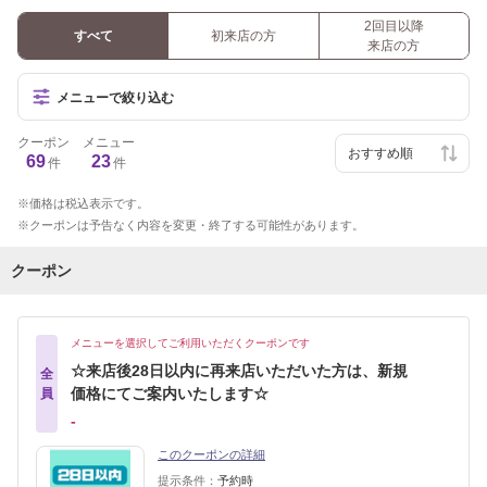
2回目以降
すべて
初来店の方
来店の方
メニューで絞り込む
クーポン
メニュー
69
23
件
件
価格は税込表示です。
クーポンは予告なく内容を変更・終了する可能性があります。
クーポン
メニューを選択してご利用いただくクーポンです
☆来店後28日以内に再来店いただいた方は、新規
全
価格にてご案内いたします☆
員
‐
このクーポンの詳細
提示条件：
予約時