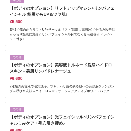
その他
【ボディのオプション】リフトアップマシン+リンパフェ
イシャル 筋層からUP＆ツヤ肌♪
¥5,500
EMSで筋肉からリフトUP♪サーマルリフト(深部に高周波)でたるみ改善◎
もっちり艶肌に変身☆リンパフェイシャル付でむくみも改善☆ドライヘ
ッド付き♪
その他
【ボディのオプション】美容液トルネード洗浄ハイドロ
スキン＋美肌リンパドレナージュ
¥6,600
2種類の美容液で毛穴洗浄。ツヤ、ハリ感のある肌へ◎美容液クレンジン
グ→呼び水洗顔→ハイドロ→マッサージ→アクティブホワイトパック
その他
【ボディのオプション】光フェイシャル×リンパフェイシ
ャルしみケア・毛穴引き締め♪
¥6,600