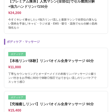
【プレミアム痩身】人気マシン(全部位)でセル燃焼分解
+強力ハンドリンパ150分
¥24,200
今すぐキレイ痩せしたい!強力リンパ流しと最新マシンで全部位の落ちな
い贅肉を手放し!キャビ・ラジオ波・EMS・吸引・温熱でセル分解☆筋肉
強化も☆
ボディケア・マッサージ
ボディケア
【本格リンパ体験】リンパオイル全身マッサージ 60分
¥11,000
丁寧なカウンセリングとオーダーメイドの本格リンパマッサージ☆腸リ
ンパ付きをお手軽に60分で体験◎指圧ではできない流しのリンパケアで
スッキリ感◎
ボディケア
【究極癒しリンパ】リンパオイル全身マッサージ 90分
¥15,400