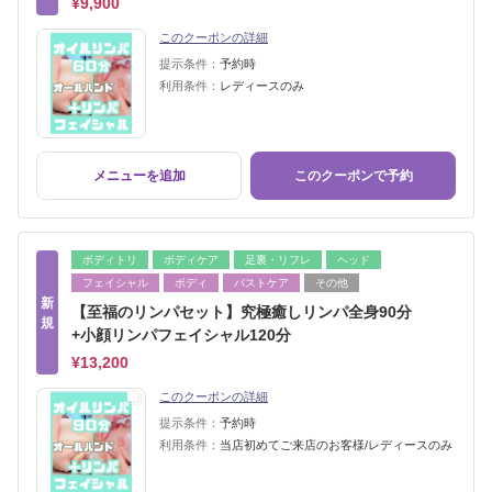
¥9,900
このクーポンの詳細
提示条件：
予約時
利用条件：
レディースのみ
メニューを追加
このクーポンで予約
ボディトリ
ボディケア
足裏・リフレ
ヘッド
フェイシャル
ボディ
バストケア
その他
新
【至福のリンパセット】究極癒しリンパ全身90分
規
+小顔リンパフェイシャル120分
¥13,200
このクーポンの詳細
提示条件：
予約時
利用条件：
当店初めてご来店のお客様/レディースのみ