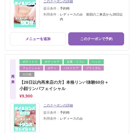
このクーポンの詳細
提示条件：
予約時
利用条件：
レディースのみ 前回のご来店から28日以
内
メニューを追加
このクーポンで予約
ボディトリ
ボディケア
足裏・リフレ
ヘッド
フェイシャル
ボディ
バストケア
ブライダル
その他
再
来
【28日以内再来店の方】本格リンパ体験60分＋
小顔リンパフェイシャル
¥9,900
このクーポンの詳細
提示条件：
予約時
利用条件：
レディースのみ