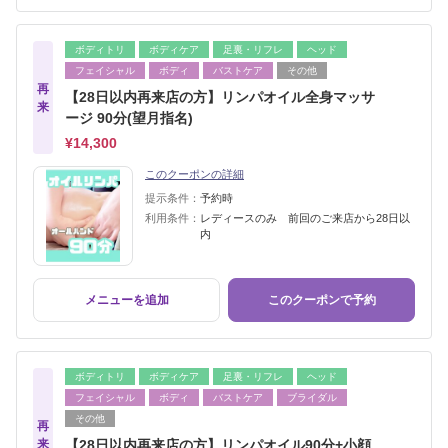
ボディトリ
ボディケア
足裏・リフレ
ヘッド
フェイシャル
ボディ
バストケア
その他
再
【28日以内再来店の方】リンパオイル全身マッサ
来
ージ 90分(望月指名)
¥14,300
このクーポンの詳細
提示条件：
予約時
利用条件：
レディースのみ 前回のご来店から28日以
内
メニューを追加
このクーポンで予約
ボディトリ
ボディケア
足裏・リフレ
ヘッド
フェイシャル
ボディ
バストケア
ブライダル
その他
再
来
【28日以内再来店の方】リンパオイル90分+小顔