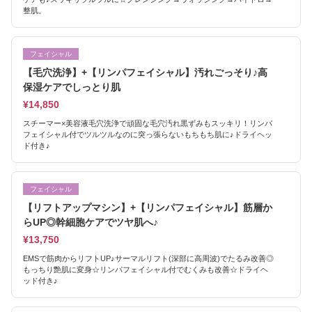
整肌。
フェイシャル
【毛穴洗浄】+【リンパフェイシャル】汚れごっそり♪高
保湿ケアでしっとり肌
¥14,850
スチーマー×美容液毛穴洗浄で頑固な毛穴汚れ黒ずみもスッキリ！リンパ
フェイシャル付でツルツルなのに突っ張らないもちもち肌に♪ドライヘッ
ド付き♪
フェイシャル
【リフトアップマシン】+【リンパフェイシャル】筋層か
らUP◎幹細胞ケアでツヤ肌へ♪
¥13,750
EMSで筋肉からリフトUP♪サーマルリフト(深部に高周波)でたるみ改善◎
もっちり艶肌に変身☆リンパフェイシャル付でむくみも改善☆ドライヘ
ッド付き♪