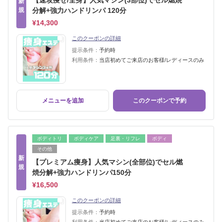
【速攻痩せ/全身】人気マシン(3部位)でセル燃焼
新
規
分解+強力ハンドリンパ 120分
¥14,300
このクーポンの詳細
提示条件：
予約時
利用条件：
当店初めてご来店のお客様/レディースのみ
メニューを追加
このクーポンで予約
ボディトリ
ボディケア
足裏・リフレ
ボディ
その他
新
【プレミアム痩身】人気マシン(全部位)でセル燃
規
焼分解+強力ハンドリンパ150分
¥16,500
このクーポンの詳細
提示条件：
予約時