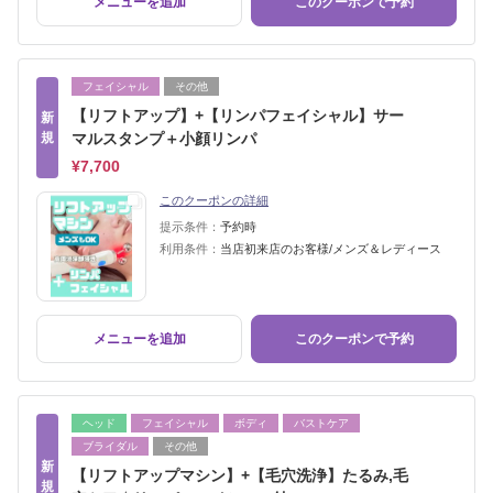
メニューを追加
このクーポンで予約
フェイシャル
その他
【リフトアップ】+【リンパフェイシャル】サー
新
規
マルスタンプ＋小顔リンパ
¥7,700
このクーポンの詳細
提示条件：
予約時
利用条件：
当店初来店のお客様/メンズ＆レディース
メニューを追加
このクーポンで予約
ヘッド
フェイシャル
ボディ
バストケア
ブライダル
その他
新
【リフトアップマシン】+【毛穴洗浄】たるみ,毛
規