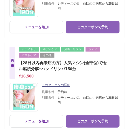
利用条件：
レディースのみ 前回のご来店から28日以
内
メニューを追加
このクーポンで予約
ボディトリ
ボディケア
足裏・リフレ
ボディ
バストケア
その他
再
【28日以内再来店の方】人気マシン(全部位)でセ
来
ル燃焼分解+ハンドリンパ150分
¥16,500
このクーポンの詳細
提示条件：
予約時
利用条件：
レディースのみ 前回のご来店から28日以
内
メニューを追加
このクーポンで予約