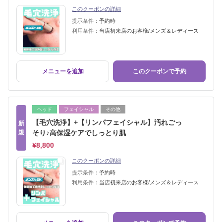
このクーポンの詳細
提示条件：
予約時
利用条件：
当店初来店のお客様/メンズ＆レディース
メニューを追加
このクーポンで予約
ヘッド
フェイシャル
その他
【毛穴洗浄】+【リンパフェイシャル】汚れごっ
新
規
そり♪高保湿ケアでしっとり肌
¥8,800
このクーポンの詳細
提示条件：
予約時
利用条件：
当店初来店のお客様/メンズ＆レディース