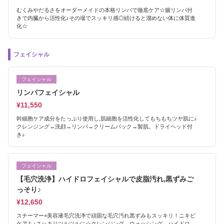
むくみやだるさをオーダーメイドの本格リンパで徹底ケア☆腸リンパ付
きで内臓から活性化♪その場でスッキリ感◎続けると溜めない体に体質進
化☆
フェイシャル
フェイシャル
リンパフェイシャル
¥11,550
幹細胞ケア成分をたっぷり使用し,肌細胞を活性化してもちもちツヤ肌に♪
クレンジング→洗顔→リンパ→クリームパック→製肌。ドライヘッド付
き♪
フェイシャル
【毛穴洗浄】ハイドロフェイシャルで皮脂汚れ,黒ずみご
っそり♪
¥12,650
スチーマー×美容液毛穴洗浄で頑固な毛穴汚れ黒ずみもスッキリ！ニキビ
ケアも♪スッキリツルツルに☆クレンジング→ウォッシング→ハイドロ→