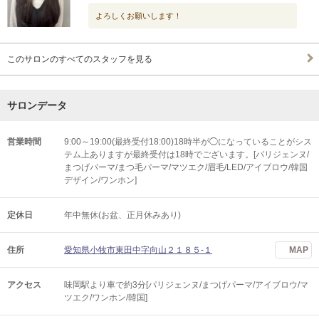
よろしくお願いします！
このサロンのすべてのスタッフを見る
サロンデータ
営業時間
9:00～19:00(最終受付18:00)18時半が◯になっていることがシス
テム上ありますが最終受付は18時でございます。[パリジェンヌ/
まつげパーマ/まつ毛パーマ/マツエク/眉毛/LED/アイブロウ/韓国
デザイン/ワンホン]
定休日
年中無休(お盆、正月休みあり)
住所
愛知県小牧市東田中字向山２１８５-１
MAP
アクセス
味岡駅より車で約3分[パリジェンヌ/まつげパーマ/アイブロウ/マ
ツエク/ワンホン/韓国]