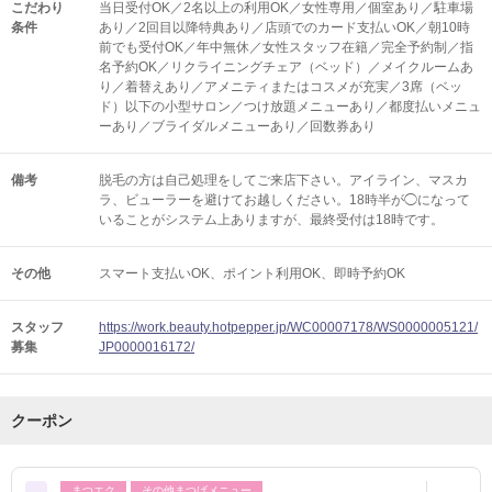
こだわり
当日受付OK／2名以上の利用OK／女性専用／個室あり／駐車場
条件
あり／2回目以降特典あり／店頭でのカード支払いOK／朝10時
前でも受付OK／年中無休／女性スタッフ在籍／完全予約制／指
名予約OK／リクライニングチェア（ベッド）／メイクルームあ
り／着替えあり／アメニティまたはコスメが充実／3席（ベッ
ド）以下の小型サロン／つけ放題メニューあり／都度払いメニュ
ーあり／ブライダルメニューあり／回数券あり
備考
脱毛の方は自己処理をしてご来店下さい。アイライン、マスカ
ラ、ビューラーを避けてお越しください。18時半が◯になって
いることがシステム上ありますが、最終受付は18時です。
その他
スマート支払いOK
ポイント利用OK
即時予約OK
スタッフ
https://work.beauty.hotpepper.jp/WC00007178/WS0000005121/
募集
JP0000016172/
クーポン
まつエク
その他まつげメニュー