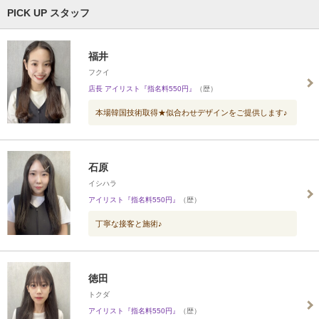
PICK UP スタッフ
福井
フクイ
店長 アイリスト『指名料550円』
（歴）
本場韓国技術取得★似合わせデザインをご提供します♪
石原
イシハラ
アイリスト『指名料550円』
（歴）
丁寧な接客と施術♪
徳田
トクダ
アイリスト『指名料550円』
（歴）