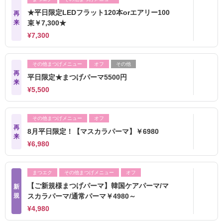
★平日限定LEDフラット120本orエアリー100
再
来
束￥7,300★
¥7,300
その他まつげメニュー
オフ
その他
再
平日限定★まつげパーマ5500円
来
¥5,500
その他まつげメニュー
オフ
再
8月平日限定！【マスカラパーマ】￥6980
来
¥6,980
まつエク
その他まつげメニュー
オフ
【ご新規様まつげパーマ】韓国ケアパーマ/マ
新
規
スカラパーマ/通常パーマ￥4980～
¥4,980