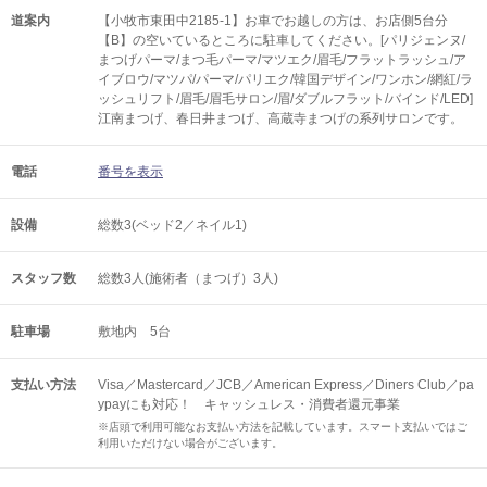
道案内
【小牧市東田中2185-1】お車でお越しの方は、お店側5台分
【B】の空いているところに駐車してください。[パリジェンヌ/
まつげパーマ/まつ毛パーマ/マツエク/眉毛/フラットラッシュ/ア
イブロウ/マツパ/パーマ/パリエク/韓国デザイン/ワンホン/網紅/ラ
ッシュリフト/眉毛/眉毛サロン/眉/ダブルフラット/バインド/LED]
江南まつげ、春日井まつげ、高蔵寺まつげの系列サロンです。
電話
番号を表示
設備
総数3(ベッド2／ネイル1)
スタッフ数
総数3人(施術者（まつげ）3人)
駐車場
敷地内 5台
支払い方法
Visa／Mastercard／JCB／American Express／Diners Club／pa
ypayにも対応！ キャッシュレス・消費者還元事業
※店頭で利用可能なお支払い方法を記載しています。スマート支払いではご
利用いただけない場合がございます。