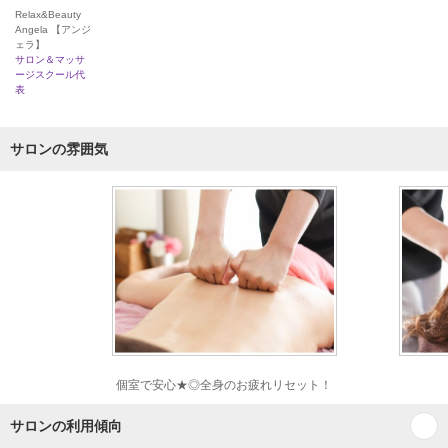
Relax&Beauty
Angela 【アンジ
ェラ】
サロン＆マッサ
ージスクール代
表
サロンの雰囲気
個室で安心★◎全身のお疲れリセット！
サロンの利用傾向