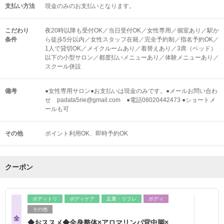
支払い方法
現金のみのお支払いとなります。
こだわり
夜20時以降も受付OK／当日受付OK／女性専用／個室あり／駅か
条件
ら徒歩5分以内／女性スタッフ在籍／完全予約制／指名予約OK／
1人で貸切OK／メイクルームあり／着替えあり／3席（ベッド）
以下の小型サロン／都度払いメニューあり／体験メニューあり／
スクール併設
備考
●女性専用サロン●お支払いは現金のみです。●メールお問い合わ
せ padata5rie@gmail.com ●電話08020442473 ●ショートメ
ールも可
その他
ポイント利用OK
即時予約OK
クーポン
ボディトリ
ボディケア
足裏・リフレ
ボディ
その他
全
◆おススメ◆全身整体×アロマリンパ背中脚×