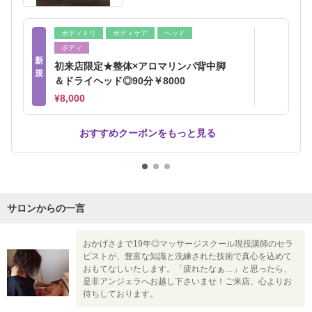
ボディトリ
ボディケア
ヘッド
ボディ
新
初来店限定★整体×アロマリンパ背中脚
規
＆ドライヘッド◎90分￥8000
¥8,000
おすすめクーポンをもっと見る
サロンからの一言
おかげさまで19年◎マッサージスクール現役講師のセラ
ピストが、豊富な知識と洗練された技術で真心を込めて
おもてなしいたします。「疲れたなぁ…」と思ったら、
是非アンジェラへお越し下さいませ！ご来店、心よりお
待ちしております。