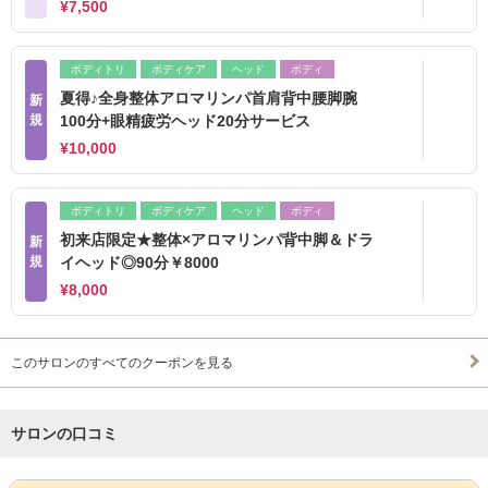
¥7,500
ボディトリ
ボディケア
ヘッド
ボディ
夏得♪全身整体アロマリンパ首肩背中腰脚腕
新
規
100分+眼精疲労ヘッド20分サービス
¥10,000
ボディトリ
ボディケア
ヘッド
ボディ
初来店限定★整体×アロマリンパ背中脚＆ドラ
新
規
イヘッド◎90分￥8000
¥8,000
このサロンのすべてのクーポンを見る
サロンの口コミ
サロンPick Up