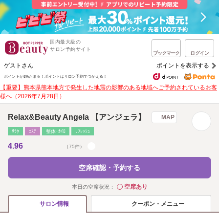
国内最大級の
サロン予約サイト
ブックマーク
ログイン
ゲストさん
ポイントを表示する
ポイントが1%たまる！
ポイントはサロン予約でつかえる！
【重要】熊本県熊本地方で発生した地震の影響のある地域へご予約されているお客
様へ（2026年7月28日）
Relax&Beauty Angela 【アンジェラ】
MAP
ﾘﾗｸ
ｴｽﾃ
整体･ｶｲﾛ
ﾘﾌﾚｯｼｭ
4.96
（75件）
空席確認・予約する
空席あり
本日の空席状況：
◯
クーポン・メニュー
サロン情報