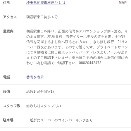
住所
埼玉県朝霞市根岸台１‐１
MAP
アクセス
朝霞駅東口徒歩４分
道案内
朝霞駅東口を降り、正面の信号をアパマンショップ側へ渡る。そ
のまま前方、左,鳥貴族、右デイリーホテルの道を直進。十字路
信号を花屋まるよし側へ渡ると右方向に、きらぼし銀行、24Hス
ーパー西友があります。そのすぐ近くです。プライベートサロン
につき建物名は数日後ホットペッパーアドレスよりメールが届き
ますのでご確認下さいませ。※当日ご予約の場合は返信が間に合
わない為お電話でご確認下さい。08020442473
電話
番号を表示
設備
総数1(完全個室1)
スタッフ数
総数1人(スタッフ1人)
駐車場
近所にスーパーのコインパーキングあり