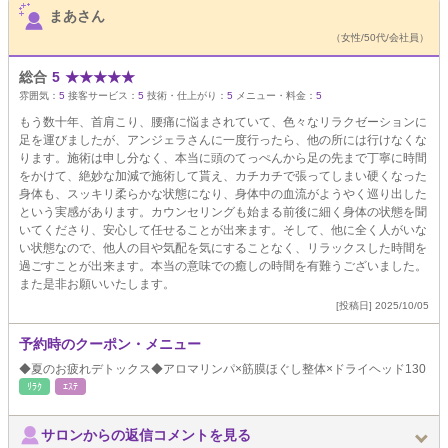
まあさん
（女性/50代/会社員）
総合
5
★
★
★
★
★
雰囲気：
5
接客サービス：
5
技術・仕上がり：
5
メニュー・料金：
5
もう数十年、首肩こり、腰痛に悩まされていて、色々なリラクゼーションに
足を運びましたが、アンジェラさんに一度行ったら、他の所には行けなくな
ります。施術は申し分なく、本当に頭のてっぺんから足の先まで丁寧に時間
をかけて、絶妙な加減で施術して貰え、カチカチで張ってしまい硬くなった
身体も、スッキリ柔らかな状態になり、身体中の血流がようやく巡り出した
という実感があります。カウンセリングも始まる前後に細く身体の状態を聞
いてくださり、安心して任せることが出来ます。そして、他に全く人がいな
い状態なので、他人の目や気配を気にすることなく、リラックスした時間を
過ごすことが出来ます。本当の意味での癒しの時間を有難うございました。
また是非お願いいたします。
[投稿日] 2025/10/05
予約時のクーポン・メニュー
◆夏のお疲れデトックス◆アロマリンパ×筋膜ほぐし整体×ドライヘッド130
ﾘﾗｸ
ｴｽﾃ
サロンからの返信コメントを見る