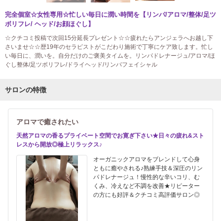
完全個室☆女性専用☆忙しい毎日に潤い時間を【リンパ/アロマ/整体/足ツ
ボリフレ/ ヘッド/お顔ほぐし】
☆クチコミ投稿で次回15分延長プレゼント☆☆疲れたらアンジェラへお越し下
さいませ☆☆歴19年のセラピストがこだわり施術で丁寧にケア致します。忙し
い毎日に、潤いを。自分だけのご褒美タイムを。リンパドレナージュ/アロマ/ほ
ぐし整体/足ツボリフレ/ドライヘッド/リンパフェイシャル
サロンの特徴
アロマで癒されたい
天然アロマの香るプライベート空間でお寛ぎ下さい★日々の疲れ&スト
レスから開放◎極上リラックス♪
オーガニックアロマをブレンドして心身
ともに癒やされる♪熟練手技＆深圧のリン
パドレナージュ！慢性的な辛いコリ、む
くみ、冷えなど不調を改善★リピーター
の方にも好評＆クチコミ高評価サロン◎