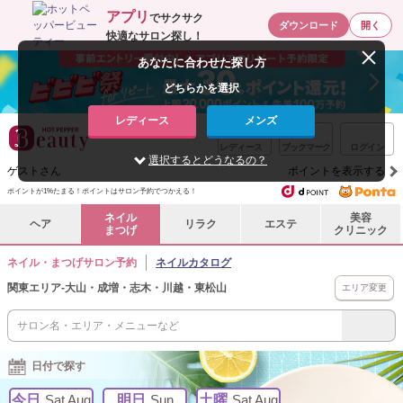
アプリ
でサクサク
ダウンロード
開く
快適なサロン探し！
あなたに合わせた探し方
どちらかを選択
レディース
メンズ
レディース
ブックマーク
ログイン
選択するとどうなるの？
ゲストさん
ポイントを表示する
ポイントが1%たまる！ポイントはサロン予約でつかえる！
ネイル
美容
ヘア
リラク
エステ
まつげ
クリニック
ネイル・まつげサロン予約
ネイルカタログ
関東エリア
-
大山・成増・志木・川越・東松山
エリア変更
日付で探す
今日
Sat Aug
明日
Sun
土曜
Sat Aug