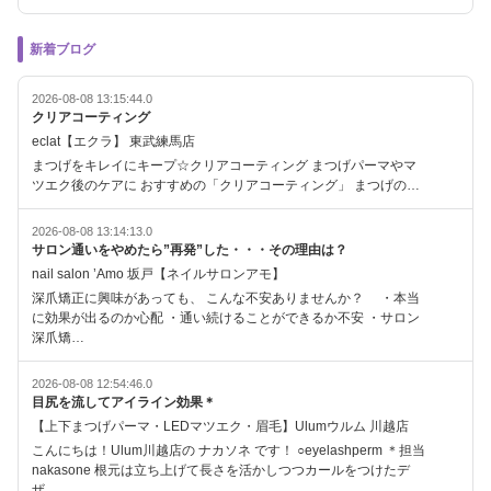
新着ブログ
2026-08-08 13:15:44.0
クリアコーティング
eclat【エクラ】 東武練馬店
まつげをキレイにキープ☆クリアコーティング まつげパーマやマ
ツエク後のケアに おすすめの「クリアコーティング」 まつげの…
2026-08-08 13:14:13.0
サロン通いをやめたら”再発”した・・・その理由は？
nail salon ’Amo 坂戸【ネイルサロンアモ】
深爪矯正に興味があっても、 こんな不安ありませんか？ ・本当
に効果が出るのか心配 ・通い続けることができるか不安 ・サロン
深爪矯…
2026-08-08 12:54:46.0
目尻を流してアイライン効果＊
【上下まつげパーマ・LEDマツエク・眉毛】Ulumウルム 川越店
こんにちは！Ulum川越店の ナカソネ です！ ○eyelashperm ＊担当
nakasone 根元は立ち上げて長さを活かしつつカールをつけたデ
ザ…