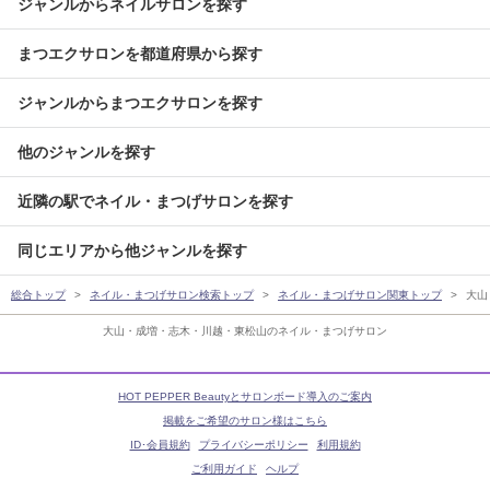
ジャンルからネイルサロンを探す
まつエクサロンを都道府県から探す
ジャンルからまつエクサロンを探す
他のジャンルを探す
近隣の駅でネイル・まつげサロンを探す
同じエリアから他ジャンルを探す
総合トップ
ネイル・まつげサロン検索トップ
ネイル・まつげサロン関東トップ
大山
大山・成増・志木・川越・東松山のネイル・まつげサロン
HOT PEPPER Beautyとサロンボード導入のご案内
掲載をご希望のサロン様はこちら
ID･会員規約
プライバシーポリシー
利用規約
ご利用ガイド
ヘルプ