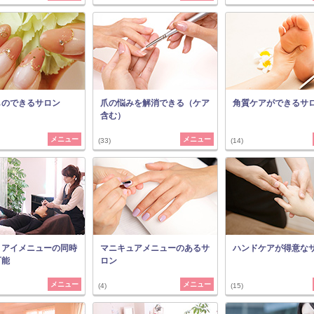
しのできるサロン
爪の悩みを解消できる（ケア
角質ケアができるサ
含む）
メニュー
メニュー
(33)
(14)
・アイメニューの同時
マニキュアメニューのあるサ
ハンドケアが得意な
可能
ロン
メニュー
メニュー
(4)
(15)