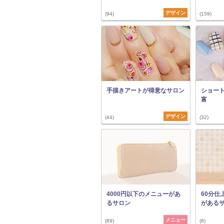
デザイン
(94)
(159)
手描きアートが得意なサロン
ショー
富
デザイン
(44)
(32)
4000円以下のメニューがあ
60分仕
るサロン
がある
メニュー
(89)
(8)