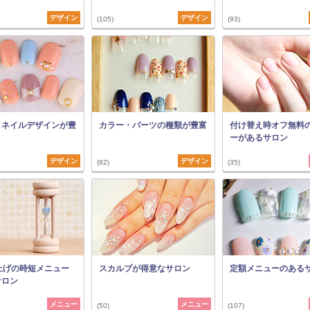
デザイン
デザイン
(105)
(93)
トネイルデザインが豊
カラー・パーツの種類が豊富
付け替え時オフ無料
ーがあるサロン
デザイン
デザイン
(82)
(35)
上げの時短メニュー
スカルプが得意なサロン
定額メニューのある
サロン
メニュー
メニュー
(50)
(107)