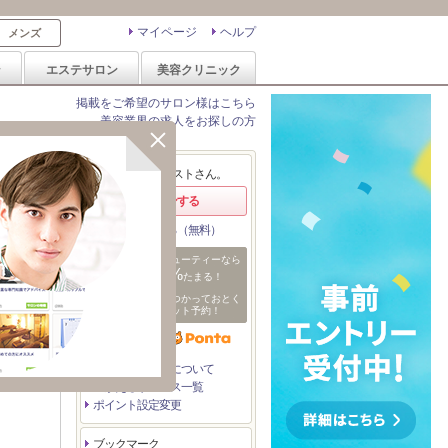
マイページ
ヘルプ
メンズ
ン
エステサロン
美容クリニック
掲載をご希望のサロン様はこちら
美容業界の求人をお探しの方
エリア変更
ようこそ、ゲストさん。
ログインする
会員登録する（無料）
ホットペッパービューティーなら
1%
ポイントが
たまる！
ためたポイントをつかっておとく
日
にサロンをネット予約！
付
を
指
定
たまるポイントについて
つかえるサービス一覧
ポイント設定変更
ブックマーク