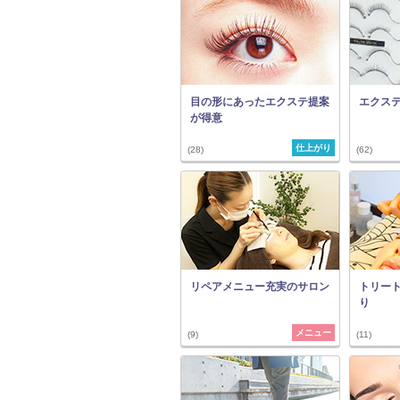
目の形にあったエクステ提案
エクス
が得意
仕上がり
(28)
(62)
リペアメニュー充実のサロン
トリー
り
メニュー
(9)
(11)