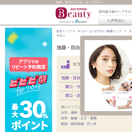
池袋・目白のネイル・まつげサロン
国内最大級のヘアサロ
ヘアサロン
総合トップ
>
ネイル・まつげサロン検索トップ
>
ネ
サロン
池袋・目白
のネイル・まつげサロン検
エリアから探す
池袋・目白すべて
東口・サンシャイン方面
（294）
西口・北口・目白
（253）
隣のエリアも見る：
大宮・浦和・川口
赤羽・板橋・王子・巣鴨
新宿・高田馬場・代々木