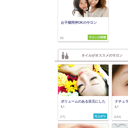
お子様同伴OKのサロン
サロンの特徴
(3)
ネイルがオススメのサロン
ボリュームのある目元にした
ナチュ
い
い
仕上がり
(77)
(142)