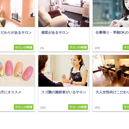
こだわりがあるサロン
個室があるサロン
仕事帰り・早朝OKの
サロンの特徴
サロンの特徴
サ
(3)
(29)
の方にオススメ
スゴ腕の施術者がいるサロン
大人女性向けこだわ
サロンの特徴
サロンの特徴
サ
(16)
(30)