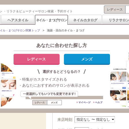
レディース
ン ・リラク＆ビューティーサロン検索・予約サイト
ヘアスタイル
ネイル・まつげサロン
ネイルカタログ
リラクサロ
イル・まつげサロン関東トップ
>
池袋・目白のネイル・まつげ
あなたに合わせた探し方
索・予約
レディース
メンズ
選択するとどうなるの？
日付・来店時刻から探す
・特集がカスタマイズされる
・あなたにおすすめのサロンが表示される
今日
明日
Fri Aug 07
Sat Aug 08
15:42:39 JST
15:42:39 JST
2026
2026
来店時刻
指定なし
〜
指定なし