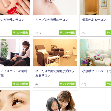
ン力が自慢のサロン
キープ力が自慢のサロン
個室があるサロン
サロンの特徴
サロンの特徴
サ
(101)
(7)
・アイメニューの同時
ゆったり空間で施術が受けら
小規模プライベート
可能
れるサロン
サロンの特徴
サロンの特徴
サ
(6)
(20)