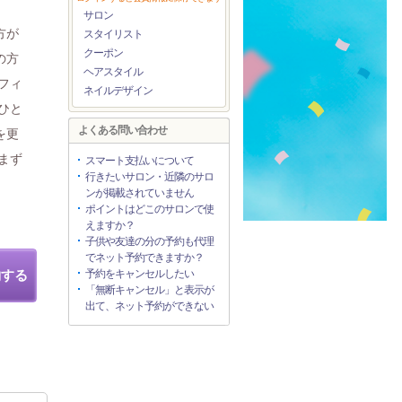
サロン
方が
スタイリスト
クーポン
の方
ヘアスタイル
フィ
ネイルデザイン
ひと
よくある問い合わせ
を更
まず
スマート支払いについて
行きたいサロン・近隣のサロ
ンが掲載されていません
ポイントはどこのサロンで使
えますか？
子供や友達の分の予約も代理
でネット予約できますか？
約する
予約をキャンセルしたい
「無断キャンセル」と表示が
出て、ネット予約ができない