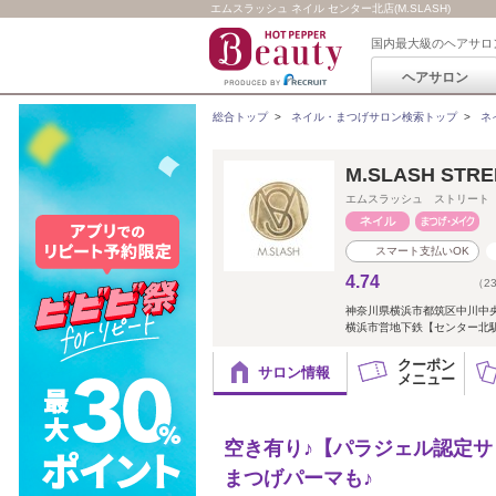
エムスラッシュ ネイル センター北店(M.SLASH)
国内最大級のヘアサロ
ヘアサロン
総合トップ
>
ネイル・まつげサロン検索トップ
>
ネ
M.SLASH STREE
エムスラッシュ ストリート
スマート支払いOK
4.74
（2
神奈川県横浜市都筑区中川中央
横浜市営地下鉄【センター北
クーポン
サロン情報
メニュー
空き有り♪【パラジェル認定サ
まつげパーマも♪