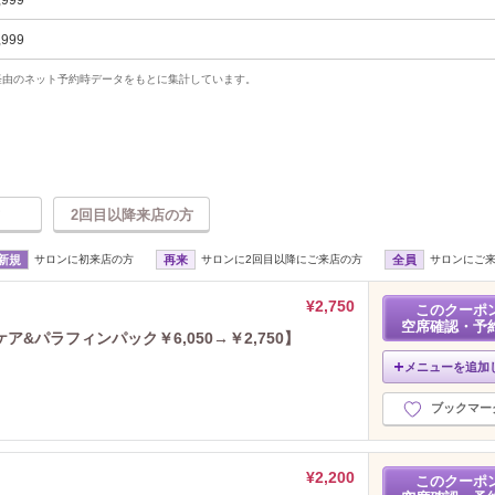
,999
,999
uty経由のネット予約時データをもとに集計しています。
2回目以降来店の方
新規
サロンに初来店の方
再来
サロンに2回目以降にご来店の方
全員
サロンにご
¥2,750
このクーポ
空席確認・予
&パラフィンパック￥6,050→￥2,750】
メニューを追加
ブックマー
¥2,200
このクーポ