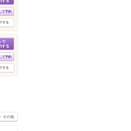
約する
して予約
クする
ンで
約する
して予約
クする
・その他