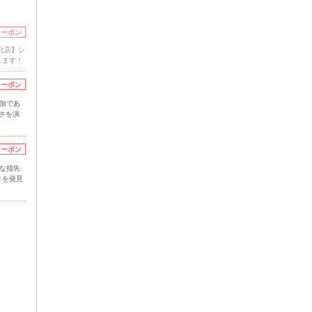
クーポン
ー北店】シ
します！
クーポン
加であ
さを演
クーポン
な指先
リを発見