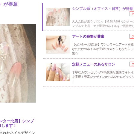
）が得意
シンプル系（オフィス・日常）が得意
大人女性が集うサロン♪【M.SLASH センタ
ンプルで上品、ケア重視のネイルをご提供致
アートの種類が豊富
【センター北駅1分】ワンカラーにアートを追
なただけのネイルが完成♪指先からあなたらし
出☆
定額メニューのあるサロン
丁寧なカウンセリング×高技術な施術でキレイ
を実現！豊富なデザインからあなたにピッタ
♪
センター北店】シンプ
致します！
されたネイルデザイン