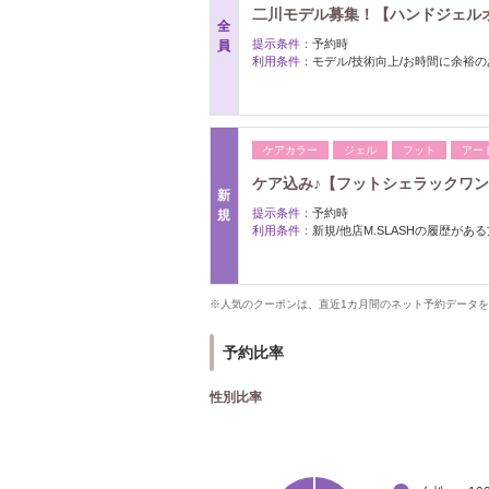
二川モデル募集！【ハンドジェルオフの
全
提示条件：
予約時
員
利用条件：
モデル/技術向上/お時間に余裕
ケアカラー
ジェル
フット
アー
ケア込み♪【フットシェラックワンカ
新
提示条件：
予約時
規
利用条件：
新規/他店M.SLASHの履歴があ
※人気のクーポンは、直近1カ月間のネット予約データ
予約比率
性別比率