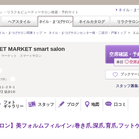
ネイル・ま
ン ・リラク＆ビューティーサロン検索・予約サイト
ヘアスタイル
ネイル・まつげサロン
ネイルカタログ
リラクサロ
イル・まつげサロン関東トップ
>
ネイル・まつげサロンセンター南・二俣川・戸塚トップ
>
エム
T MARKET smart salon
空席確認・予
 マーケット スマートサロン
◯
空席
本日
ブックマー
37件）
スタッフ募集
１-２９-１
駅】徒歩1分
フォト
スタッフ
ブログ
地図
口コミ
ギャラリー
ロン】美フォルムフィルイン♪巻き爪.深爪.育爪.フットケ