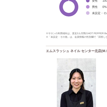
女性
10
男性
0
%
未設定・そ
※サロンの利用傾向は、直近3カ月間のHOT PEPPER 
※「未設定・その他」は、会員情報の性別欄で「回答し
エムスラッシュ ネイル センター北店(M.SL