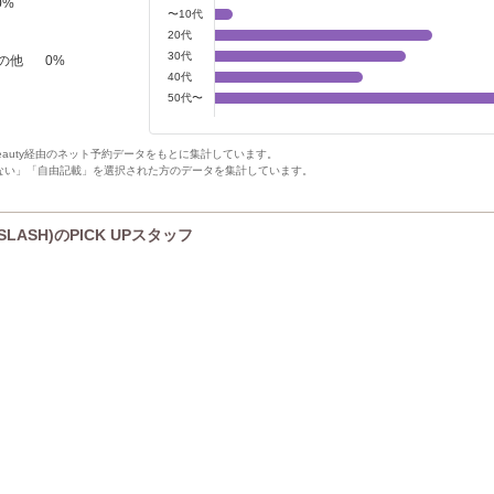
0
%
〜10代
20代
30代
の他
0
%
40代
50代〜
Beauty経由のネット予約データをもとに集計しています。
ない」「自由記載」を選択された方のデータを集計しています。
ASH)のPICK UPスタッフ