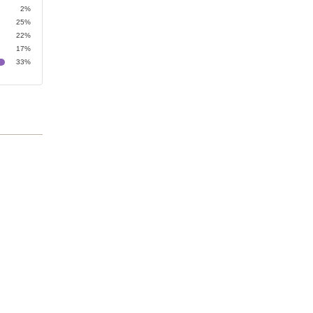
2%
25%
22%
17%
33%