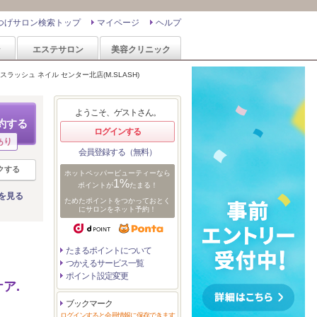
つげサロン検索トップ
マイページ
ヘルプ
ン
エステサロン
美容クリニック
スラッシュ ネイル センター北店(M.SLASH)
ようこそ、ゲストさん。
約する
ログインする
あり
会員登録する（無料）
クする
ホットペッパービューティーなら
1%
ポイントが
たまる！
を見る
ためたポイントをつかっておとく
にサロンをネット予約！
たまるポイントについて
つかえるサービス一覧
ポイント設定変更
ア.
ブックマーク
ログインすると会員情報に保存できます