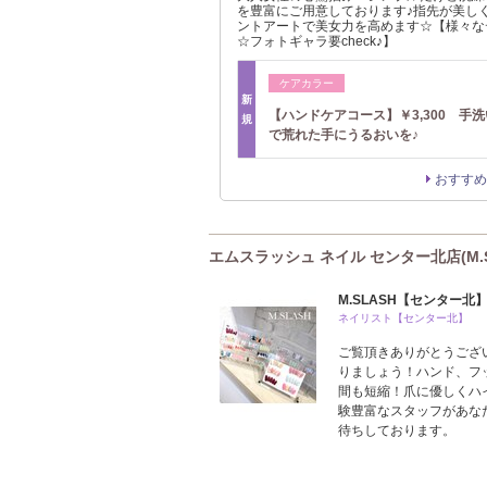
を豊富にご用意しております♪指先が美し
ントアートで美女力を高めます☆【様々な
☆フォトギャラ要check♪】
ケアカラー
新
【ハンドケアコース】￥3,300 手
規
で荒れた手にうるおいを♪
おすすめ
エムスラッシュ ネイル センター北店(M.
M.SLASH【センター北
ネイリスト【センター北】
ご覧頂きありがとうござ
りましょう！ハンド、フ
間も短縮！爪に優しくハ
験豊富なスタッフがあな
待ちしております。