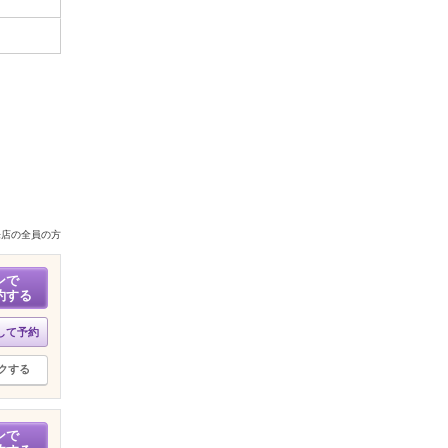
来店の全員の方
ンで
約する
して予約
クする
ンで