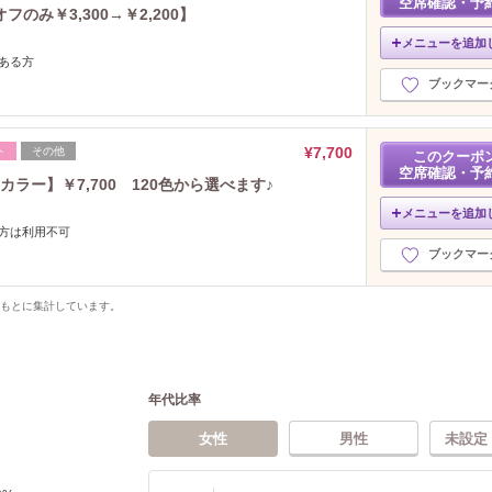
空席確認・予
み￥3,300→￥2,200】
メニューを追加
のある方
ブックマー
¥7,700
ト
その他
このクーポ
空席確認・予
ラー】￥7,700 120色から選べます♪
メニューを追加
る方は利用不可
ブックマー
をもとに集計しています。
年代比率
女性
男性
未設定