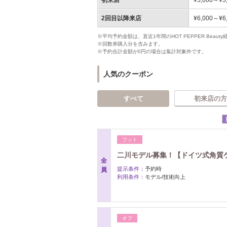
初来店
¥5,000～¥5
2回目以降来店
¥6,000～¥6
※平均予約金額は、直近1年間のHOT PEPPER Bea
※回数券購入分を含みます。
※予約合計金額が0円の場合は集計対象外です。
人気のクーポン
すべて
初来店の方
フット
二川モデル募集！【ドイツ式角質ケア
全
提示条件：
予約時
員
利用条件：
モデル/技術向上
オフ