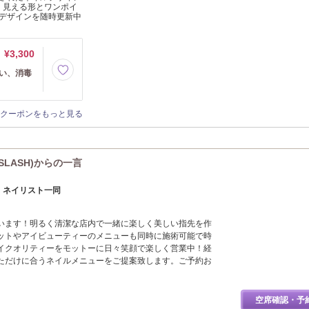
く見える形とワンポイ
デザインを随時更新中
¥3,300
洗い、消毒
クーポンをもっと見る
SLASH)からの一言
】 ネイリスト一同
います！明るく清潔な店内で一緒に楽しく美しい指先を作
ットやアイビューティーのメニューも同時に施術可能で時
イクオリティーをモットーに日々笑顔で楽しく営業中！経
ただけに合うネイルメニューをご提案致します。ご予約お
空席確認・予