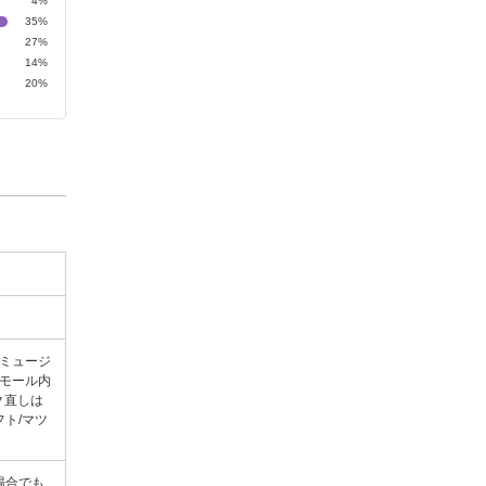
4%
35%
27%
14%
20%
ミュージ
のモール内
ク直しは
ト/マツ
場合でも