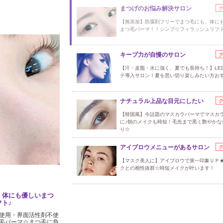
まつげのお悩み解決サロン
【無添加】防腐剤フリーでまつ毛にも、体に
まつ毛パーマ！！シンプリフィラッシュリフト
キープ力が自慢のサロン
【汗・皮脂・水に強く、夏でも長持ち！】LE
テ導入サロン！夏を思い切り楽しみたい方お
ナチュラル上品な目元にしたい
【韓国風】今話題のマスカラパーマでマスカ
に♪朝のメイクも時短！毛先まで黒く艶やかな
り☆
アイブロウメニューがあるサロン
【マスク美人に】アイブロウで第一印象ＵＰ
クとの相性抜群☆時短メイクが叶います！
、体にも優しいまつ
ト♪
使用・界面活性剤不使
毛パーマ☆まつ毛に負