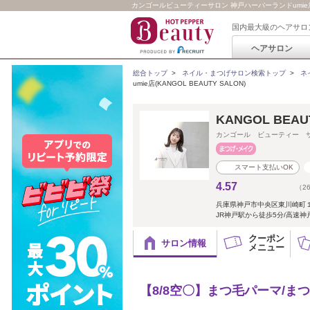
カンゴールビューティーサロン 神戸ハーバーランドumie店(KA
国内最大級のヘアサロ
ヘアサロン
総合トップ
>
ネイル・まつげサロン検索トップ
>
ネ
umie店(KANGOL BEAUTY SALON)
KANGOL BEA
カンゴール ビューティー 
スマート支払いOK
4.57
（2
兵庫県神戸市中央区東川崎町
JR神戸駅から徒歩5分/高速神
クーポン
サロン情報
メニュー
【8/8空〇】まつ毛パーマ/ま