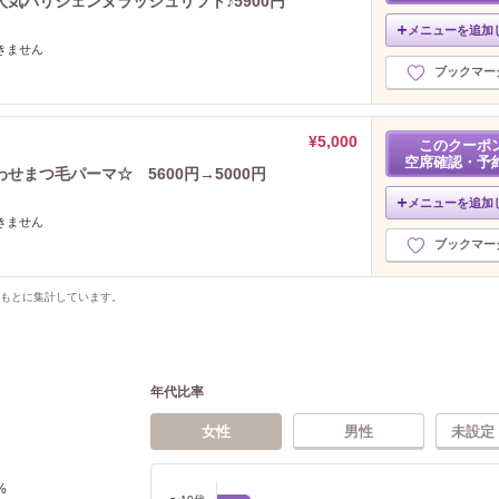
人気パリジェンヌラッシュリフト♪5900円
メニューを追加
できません
ブックマー
¥5,000
このクーポ
空席確認・予
せまつ毛パーマ☆ 5600円→5000円
メニューを追加
できません
ブックマー
をもとに集計しています。
年代比率
女性
男性
未設定
%