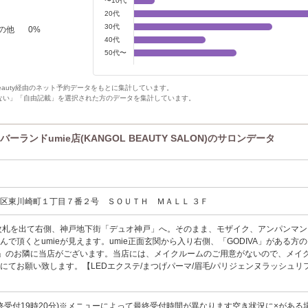
〜10代
20代
30代
の他
0
%
40代
50代〜
Beauty経由のネット予約データをもとに集計しています。
ない」「自由記載」を選択された方のデータを集計しています。
ンドumie店(KANGOL BEAUTY SALON)のサロンデータ
区東川崎町１丁目７番２号 ＳＯＵＴＨ ＭＡＬＬ ３Ｆ
改札を出て右側、神戸地下街「デュオ神戸」へ。そのまま、モザイク、アンパンマン
んで頂くとumieが見えます。umie正面玄関から入り右側、「GODIVA」がある方
O」のお隣に当店がございます。当店には、メイクルームのご用意がないので、メイ
にてお願い致します。【LEDエクステ/まつげパーマ/眉毛/パリジェンヌラッシュリフ
00(最終受付19時20分)※メニューによって最終受付時間が異なります空き状況に×がある