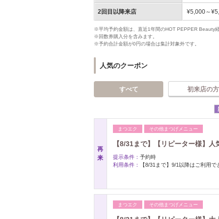
2回目以降来店
¥5,000～¥5
※平均予約金額は、直近1年間のHOT PEPPER Bea
※回数券購入分を含みます。
※予約合計金額が0円の場合は集計対象外です。
人気のクーポン
すべて
初来店の方
まつエク
その他まつげメニュー
【8/31まで】【リピーター様】人
再
提示条件：
予約時
来
利用条件：
【8/31まで】9/1以降はご利用
まつエク
その他まつげメニュー