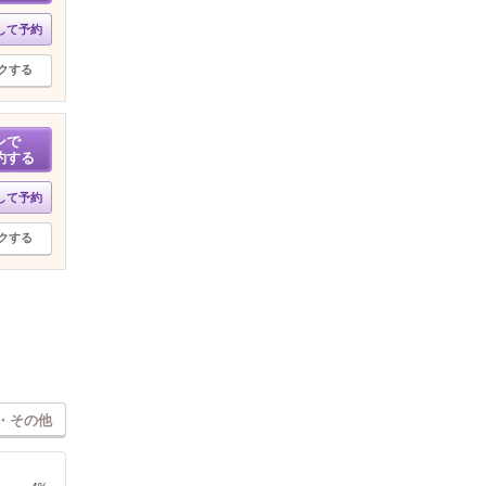
して予約
クする
ンで
約する
して予約
クする
・その他