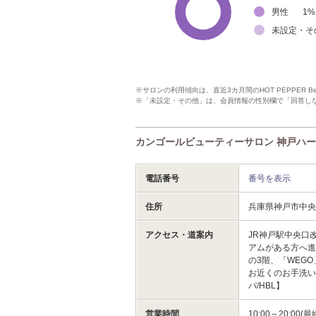
男性
1
%
未設定・そ
※サロンの利用傾向は、直近3カ月間のHOT PEPPER 
※「未設定・その他」は、会員情報の性別欄で「回答し
カンゴールビューティーサロン 神戸ハーバーラ
電話番号
番号を表示
住所
兵庫県神戸市中央
アクセス・道案内
JR神戸駅中央口
アムがある方へ進
の3階、「WEG
お近くのお手洗い
パ/HBL】
営業時間
10:00～20: