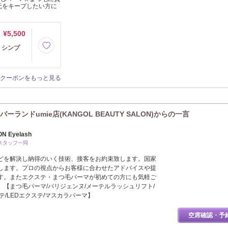
元をキープしたい方に
¥5,500
】シンプ
クーポンをもっと見る
ンドumie店(KANGOL BEAUTY SALON)からの一言
N Eyelash
 スタッフ一同
どを解決し納得のいく技術、接客をお約束致します。国家
します。プロの視点からお客様に合わせたアドバイスや提
す。またエクステ・まつ毛パーマが初めての方にも気軽ご
【まつ毛パーマ/パリジェンヌ/メーテルラッシュリフト/
テ/LEDエクステ/マスカラパーマ】
空席確認・予