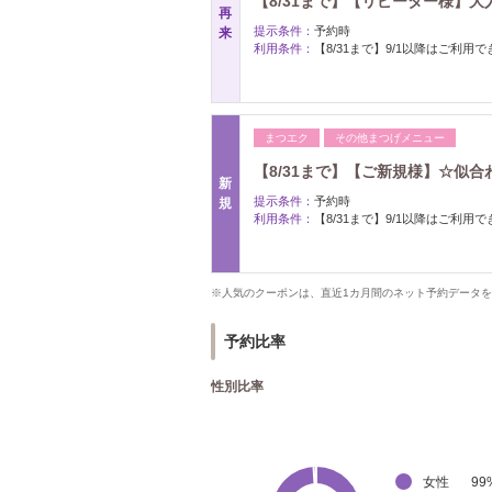
【8/31まで】【リピーター様】大
再
提示条件：
予約時
来
利用条件：
【8/31まで】9/1以降はご利用
まつエク
その他まつげメニュー
【8/31まで】【ご新規様】☆似合わ
新
提示条件：
予約時
規
利用条件：
【8/31まで】9/1以降はご利用
※人気のクーポンは、直近1カ月間のネット予約データ
予約比率
性別比率
女性
99