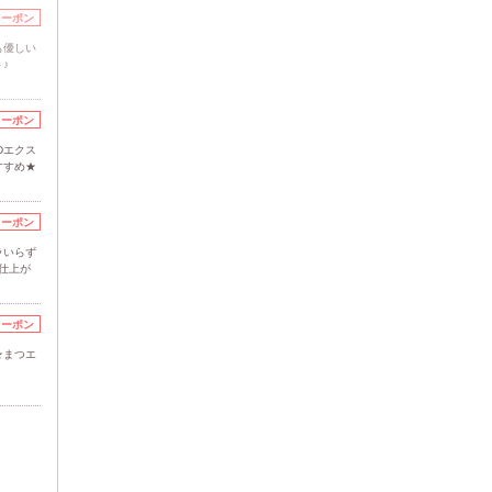
クーポン
も優しい
♪
クーポン
Dエクス
すすめ★
クーポン
ラいらず
仕上が
クーポン
★まつエ