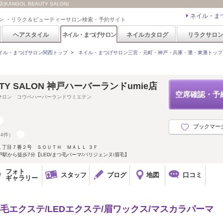
NGOL BEAUTY SALON)
ネイル・ま
ン ・リラク＆ビューティーサロン検索・予約サイト
ヘアスタイル
ネイル・まつげサロン
ネイルカタログ
リラクサロ
イル・まつげサロン関西トップ
>
ネイル・まつげサロン三宮・元町・神戸・兵庫・灘・東灘トップ
UTY SALON 神戸ハーバーランドumie店
空席確認・予
サロン コウベハーバーランドウミエテン
ブックマー
64件）
１丁目７番２号 ＳＯＵＴＨ ＭＡＬＬ ３Ｆ
戸駅から徒歩7分【LED/まつ毛パーマ/パリジェンヌ/眉毛】
フォト
スタッフ
ブログ
地図
口コミ
ギャラリー
つ毛エクステ/LEDエクステ/眉ワックス/マスカラパーマ