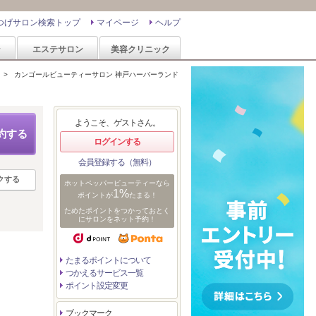
つげサロン検索トップ
マイページ
ヘルプ
ン
エステサロン
美容クリニック
>
カンゴールビューティーサロン 神戸ハーバーランド
ようこそ、ゲストさん。
約する
ログインする
会員登録する（無料）
クする
ホットペッパービューティーなら
1%
ポイントが
たまる！
ためたポイントをつかっておとく
にサロンをネット予約！
たまるポイントについて
つかえるサービス一覧
ポイント設定変更
ブックマーク