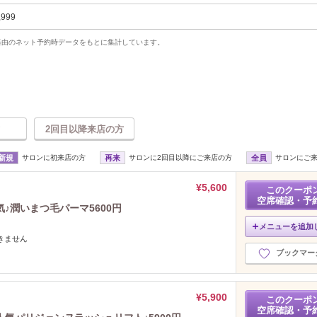
,999
uty経由のネット予約時データをもとに集計しています。
2回目以降来店の方
新規
サロンに初来店の方
再来
サロンに2回目以降にご来店の方
全員
サロンにご
¥5,600
このクーポ
空席確認・予
気♪潤いまつ毛パーマ5600円
メニューを追加
できません
ブックマー
¥5,900
このクーポ
空席確認・予