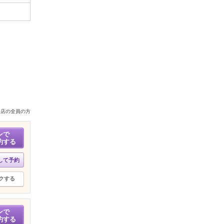
来店の全員の方
ンで
約する
して予約
クする
ンで
約する