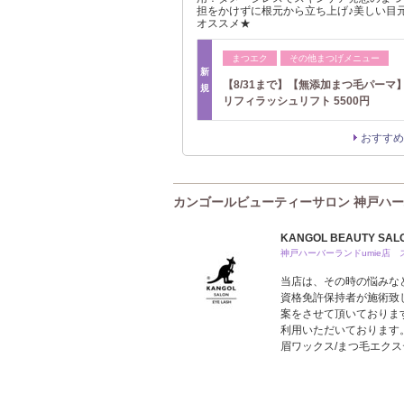
担をかけずに根元から立ち上げ♪美しい目
オススメ★
まつエク
その他まつげメニュー
新
【8/31まで】【無添加まつ毛パーマ
規
リフィラッシュリフト 5500円
おすすめ
カンゴールビューティーサロン 神戸ハーバーラ
KANGOL BEAUTY SALO
神戸ハーバーランドumie店
当店は、その時の悩みな
資格免許保持者が施術致
案をさせて頂いておりま
利用いただいております。
眉ワックス/まつ毛エクス