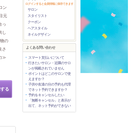
ログインすると会員情報に保存できます
ロン
サロン
目元
スタイリスト
クーポン
合っ
ヘアスタイル
供し
ネイルデザイン
本物の
よくある問い合わせ
良さ
力≫
スマート支払いについて
行きたいサロン・近隣のサロ
ンが掲載されていません
ポイントはどこのサロンで使
えますか？
子供や友達の分の予約も代理
約する
でネット予約できますか？
予約をキャンセルしたい
「無断キャンセル」と表示が
出て、ネット予約ができない