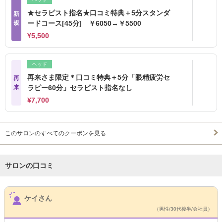
★セラピスト指名★口コミ特典＋5分スタンダ
新
規
ードコース[45分] ￥6050→￥5500
¥5,500
ヘッド
再来さま限定＊口コミ特典＋5分「眼精疲労セ
再
来
ラピー60分」セラピスト指名なし
¥7,700
このサロンのすべてのクーポンを見る
サロンの口コミ
サロンPick Up
ケイさん
（男性/30代後半/会社員）