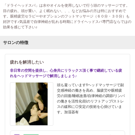
「ドライヘッドスパ」は水やオイルを使用しないで行う頭のマッサージです。
目の疲れ、頭が重い、よく眠れない、、、などお悩みの方は特におすすめで
す。眼精疲労セラピーやオプションのフットマッサージ（６０分・３０分）も
好評です♪気温差で自律神経が乱れる時期にドライヘッドスパ専門店ならではの
効果を感じて下さい♪
サロンの特徴
疲れを解消したい
非日常の空間を提供し、心身共にリラックス頂く事で継続している疲
れをヘッドマッサージで解消しましょう♪
頭も凝っています!!ヘッドマッサージで副
交感神経の働きを高め、脳疲労や眼精疲
労の回復/睡眠改善/自律神経の調節/リンパ
の働きを活性化/顔のリフトアップ/ストレ
スの緩和に◎安定の技術を心掛けていま
す。加湿器有