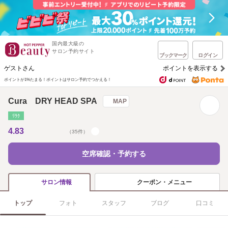
国内最大級の
サロン予約サイト
ブックマーク
ログイン
ゲストさん
ポイントを表示する
ポイントが1%たまる！
ポイントはサロン予約でつかえる！
Cura DRY HEAD SPA
MAP
ﾘﾗｸ
4.83
（35件）
空席確認・予約する
クーポン・メニュー
サロン情報
トップ
フォト
スタッフ
ブログ
口コミ