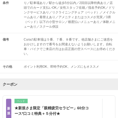
条件
り／駐車場あり／駅から徒歩5分以内／2回目以降特典あり／店
頭でのカード支払いOK／女性スタッフ在籍／指名予約OK／ドリ
ンクサービスあり／リクライニングチェア（ベッド）／メイクル
ームあり／着替えあり／アメニティまたはコスメが充実／3席
（ベッド）以下の小型サロン／都度払いメニューあり／体験メニ
ューあり／スクール併設
備考
Curaの駐車場は５番、７番、８番です。他店舗さまにご迷惑を
おかけしますので番号をお間違えないようお願いします。自転
車・バイクでご来店の方はお店正面の空スペースにお停めくださ
い。
その他
ポイント利用OK
即時予約OK
メンズにもオススメ
クーポン
ヘッド
★新規さま限定「眼精疲労セラピー」60分コ
新
規
ース*口コミ特典＋５分付★