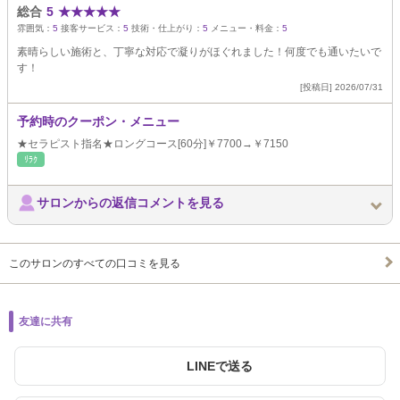
総合
5
★
★
★
★
★
雰囲気：
5
接客サービス：
5
技術・仕上がり：
5
メニュー・料金：
5
素晴らしい施術と、丁寧な対応で凝りがほぐれました！何度でも通いたいで
す！
[投稿日] 2026/07/31
予約時のクーポン・メニュー
★セラピスト指名★ロングコース[60分]￥7700→￥7150
ﾘﾗｸ
サロンからの返信コメントを見る
このサロンのすべての口コミを見る
友達に共有
LINEで送る