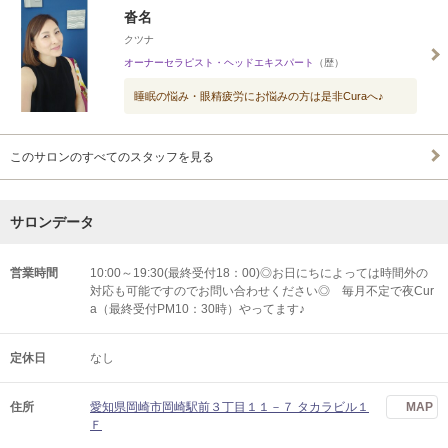
沓名
クツナ
オーナーセラピスト・ヘッドエキスパート
（歴）
睡眠の悩み・眼精疲労にお悩みの方は是非Curaへ♪
このサロンのすべてのスタッフを見る
サロンデータ
営業時間
10:00～19:30(最終受付18：00)◎お日にちによっては時間外の
対応も可能ですのでお問い合わせください◎ 毎月不定で夜Cur
a（最終受付PM10：30時）やってます♪
定休日
なし
住所
愛知県岡崎市岡崎駅前３丁目１１－７ タカラビル１
MAP
Ｆ