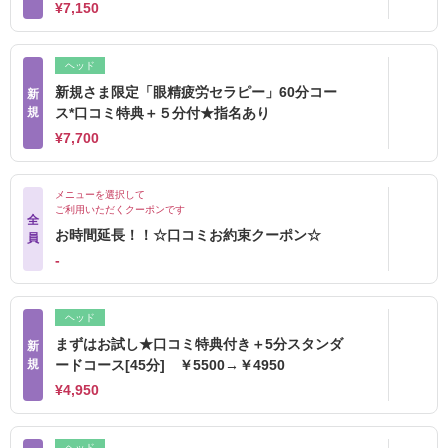
¥7,150
ヘッド
新規さま限定「眼精疲労セラピー」60分コー
新
規
ス*口コミ特典＋５分付★指名あり
¥7,700
メニューを選択して
ご利用いただくクーポンです
全
お時間延長！！☆口コミお約束クーポン☆
員
‐
ヘッド
まずはお試し★口コミ特典付き＋5分スタンダ
新
規
ードコース[45分] ￥5500→￥4950
¥4,950
ヘッド