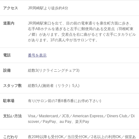
アクセス
JR岡崎駅より徒歩約4分
道案内
JR岡崎駅東口を出て、目の前の電車通りを康生町方面に歩き、
右手ABホテルを過ぎると左手に郵便局のある交差点（羽根町東
ノ郷）があります。交差点を右に曲がるとすぐ左手にタカラビル
があります。1Fの真ん中が当サロンです。
電話
番号を表示
設備
総数3(リクライニングチェア3)
スタッフ数
総数5人(施術者（リラク）5人)
駐車場
有り(サロン前の7番8番/5番にお停め下さい)
支払い方法
Visa／Mastercard／JCB／American Express／Diners Club／Di
scover／PayPay、au Pay、楽天Pay
こだわり
夜20時以降も受付OK／当日受付OK／2名以上の利用OK／個室あ