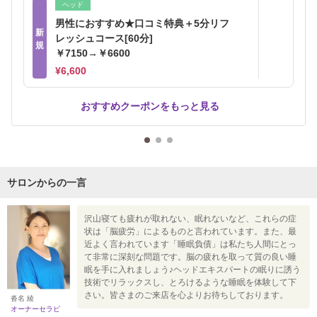
ヘッド
男性におすすめ★口コミ特典＋5分リフ
新
レッシュコース[60分]
規
￥7150→￥6600
¥6,600
おすすめクーポンをもっと見る
サロンからの一言
沢山寝ても疲れが取れない、眠れないなど、これらの症
状は「脳疲労」によるものと言われています。また、最
近よく言われています「睡眠負債」は私たち人間にとっ
て非常に深刻な問題です。脳の疲れを取って質の良い睡
眠を手に入れましょう♪ヘッドエキスパートの眠りに誘う
技術でリラックスし、とろけるような睡眠を体験して下
さい。皆さまのご来店を心よりお待ちしております。
沓名 綾
オーナーセラピ