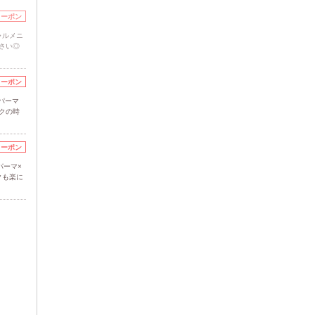
クーポン
ャルメニ
さい◎
クーポン
パーマ
イクの時
クーポン
パーマ×
クも楽に