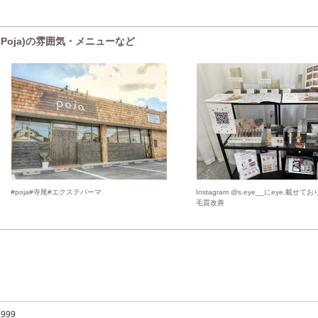
y Poja)の雰囲気・メニューなど
#poja#寺尾#エクステパーマ
Instagram @s.eye__にeye.載せ
毛質改善
,999