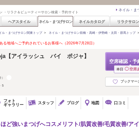
ネイル・ま
ン ・リラク＆ビューティーサロン検索・予約サイト
ヘアスタイル
ネイル・まつげサロン
ネイルカタログ
リラクサロ
イル・まつげサロン関東トップ
>
ネイル・まつげサロン前橋・高崎・伊勢崎・太田・群馬トップ
る地域へご予約されているお客様へ（2026年7月28日）
y Poja【アイラッシュ バイ ポジャ】
空席確認・予
◯
空席
本日
件）
ブックマー
－５
フォト
スタッフ
ブログ
地図
口コミ
ギャラリー
るほど強いまつげへコスメリフト/肌質改善/毛質改善/ア