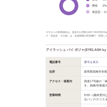
男性
2
%
未設定・そ
※サロンの利用傾向は、直近3カ月間のHOT PEPPER 
※「未設定・その他」は、会員情報の性別欄で「回答し
アイラッシュ バイ ポジャ(EYELASH by
電話番号
番号を表示
住所
群馬県高崎市寺
アクセス・道案内
国道17号線の「
す。高崎/寺尾(駐
営業時間
9:00～(最終
元パック/クリス