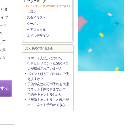
ブックマーク
ログインすると会員情報に保存できます
わりま
サロン
アイブ
スタイリスト
クーポン
ーテ
ヘアスタイル
で
ネイルデザイン
して
よくある問い合わせ
/肌
スカ
スマート支払いについて
行きたいサロン・近隣のサロ
ンが掲載されていません
ポイントはどこのサロンで使
えますか？
子供や友達の分の予約も代理
約する
でネット予約できますか？
予約をキャンセルしたい
「無断キャンセル」と表示が
出て、ネット予約ができない