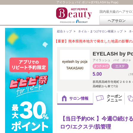
アイラッシュ バイ ポジャ(EYELASH by Poja)
国内最大級のヘアサロ
ヘアサロン
総合トップ
>
ネイル・まつげサロン検索トップ
>
ネ
【重要】熊本県熊本地方で発生した地震の影響のあ
EYELASH b
アイラッシュ バイ ポジャ
5.00
（7
群馬県高崎市寺尾町２６０８
高崎駅から車で7分
クーポン
サロン情報
メニュー
【当日予約OK 】今週◎続け
ロウ/エクステ/肌管理