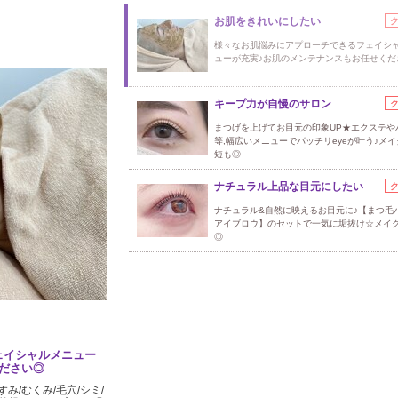
お肌をきれいにしたい
様々なお肌悩みにアプローチできるフェイシ
ューが充実♪お肌のメンテナンスもお任せくだ
キープ力が自慢のサロン
まつげを上げてお目元の印象UP★エクステや
等,幅広いメニューでパッチリeyeが叶う♪メ
短も◎
ナチュラル上品な目元にしたい
ナチュラル&自然に映えるお目元に♪【まつ毛
アイブロウ】のセットで一気に垢抜け☆メイ
◎
ェイシャルメニュー
ださい◎
み/むくみ/毛穴/シミ/