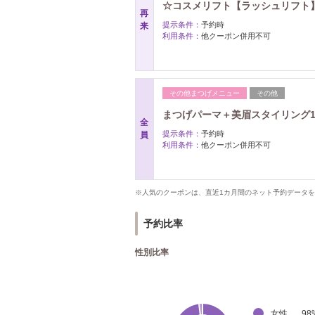
☆コスメリフト【ラッシュリフト】5
再
提示条件：
予約時
来
利用条件：
他クーポン併用不可
その他まつげメニュー
その他
まつげパーマ＋美眉スタイリング125
全
提示条件：
予約時
員
利用条件：
他クーポン併用不可
※人気のクーポンは、直近1カ月間のネット予約データ
予約比率
性別比率
女性
98