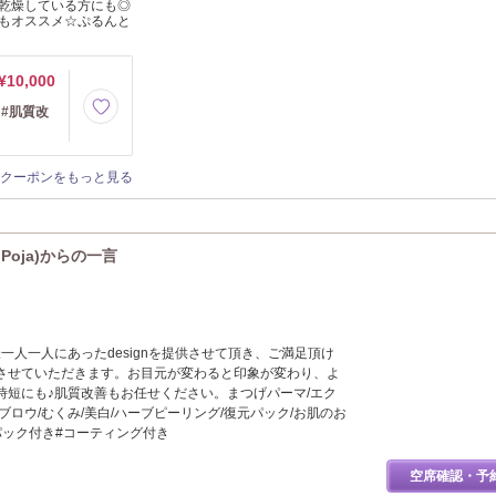
乾燥している方にも◎
もオススメ☆ぷるんと
¥10,000
～#肌質改
クーポンをもっと見る
 Poja)からの一言
a はお客様一人一人にあったdesignを提供させて頂き、ご満足頂け
させていただきます。お目元が変わると印象が変わり、よ
時短にも♪肌質改善もお任せください。まつげパーマ/エク
ブロウ/むくみ/美白/ハーブピーリング/復元パック/お肌のお
イパック付き#コーティング付き
空席確認・予