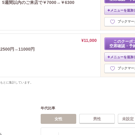
週間以内のご来店で￥7000→￥6300
メニューを追加
ブックマー
¥11,000
このクーポ
空席確認・予
00円→11000円
メニューを追加
ブックマー
をもとに集計しています。
年代比率
女性
男性
未設定
%