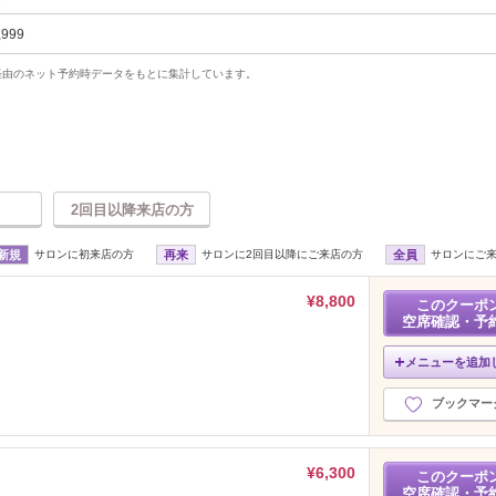
,999
uty経由のネット予約時データをもとに集計しています。
2回目以降来店の方
新規
サロンに初来店の方
再来
サロンに2回目以降にご来店の方
全員
サロンにご
¥8,800
このクーポ
空席確認・予
メニューを追加
ブックマー
¥6,300
このクーポ
空席確認・予