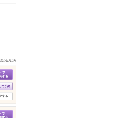
来店の全員の方
ンで
約する
して予約
クする
ンで
約する