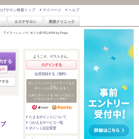
つげサロン検索トップ
マイページ
ヘルプ
ン
エステサロン
美容クリニック
>
アイラッシュ バイ ポジャ(EYELASH by Poja)
ようこそ、ゲストさん。
約する
ログインする
あり
会員登録する（無料）
クする
ホットペッパービューティーなら
1%
ポイントが
たまる！
ためたポイントをつかっておとく
にサロンをネット予約！
たまるポイントについて
つかえるサービス一覧
イブ
ポイント設定変更