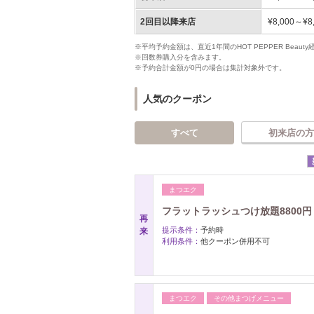
2回目以降来店
¥8,000～¥8
※平均予約金額は、直近1年間のHOT PEPPER Bea
※回数券購入分を含みます。
※予約合計金額が0円の場合は集計対象外です。
人気のクーポン
すべて
初来店の方
まつエク
フラットラッシュつけ放題8800円
再
提示条件：
予約時
来
利用条件：
他クーポン併用不可
まつエク
その他まつげメニュー