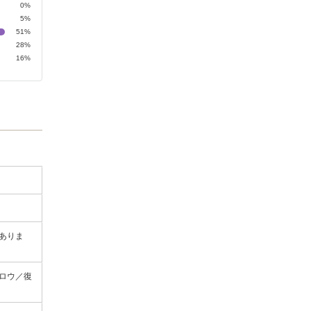
0%
5%
51%
28%
16%
ありま
ブロウ／復