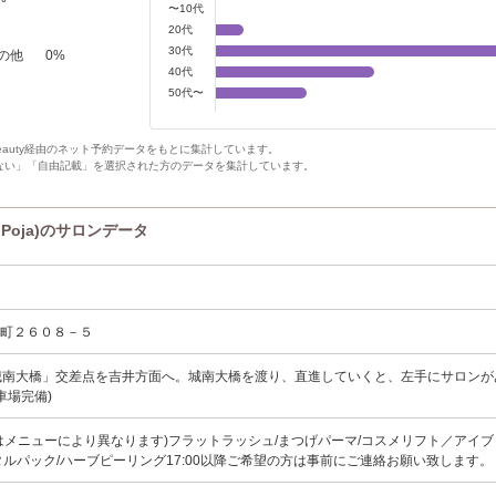
〜10代
20代
30代
の他
0
%
40代
50代〜
Beauty経由のネット予約データをもとに集計しています。
ない」「自由記載」を選択された方のデータを集計しています。
 Poja)のサロンデータ
尾町２６０８－５
城南大橋」交差点を吉井方面へ。城南大橋を渡り、直進していくと、左手にサロンが
車場完備)
受付はメニューにより異なります)フラットラッシュ/まつげパーマ/コスメリフト／アイ
タルパック/ハーブピーリング17:00以降ご希望の方は事前にご連絡お願い致します。