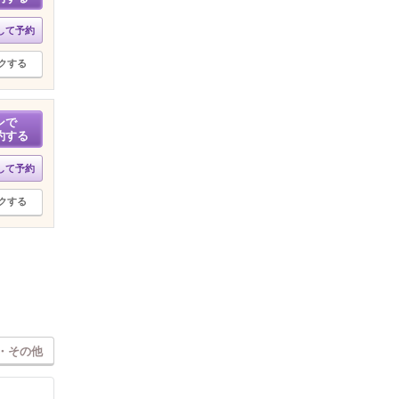
して予約
クする
ンで
約する
して予約
クする
・その他